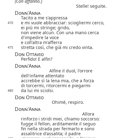
(Con affanno.)
Stelle! seguite.
Donn'Anna
Tacito a me s'appressa
e mi vuole abbracciar: sciogliermi cerco,
470
ei più mi stringe; grido,
non viene alcun.
Con una mano cerca
d'impedire la voce
e coll'altra m'afferra
stretta così, che già mi credo vinta.
475
Don Ottavio
Perfido! E alfin?
Donn'Anna
Alfine il duol, l'orrore
dell'infame attentato
accrebbe sì la lena mia, che a forza
di torcermi, ritorcermi e piegarmi
da lui mi sciolsi.
480
Don Ottavio
Ohimè, respiro.
Donn'Anna
Allora
rinforzo i stridi miei,
chiamo soccorso:
fugge il fellon, arditamente il seguo
fin nella strada per fermarlo e sono
assalitrice d'assalita; il padre