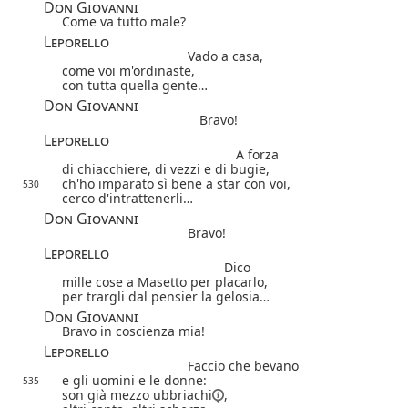
Don Giovanni
Come va tutto male?
Leporello
Vado a casa,
come voi m'ordinaste,
con tutta quella gente…
Don Giovanni
Bravo!
Leporello
A forza
di chiacchiere, di vezzi e di bugie,
ch'ho imparato sì bene a star con voi,
530
cerco d'intrattenerli…
Don Giovanni
Bravo!
Leporello
Dico
mille cose a Masetto per placarlo,
per trargli dal pensier la gelosia…
Don Giovanni
Bravo in coscienza mia!
Leporello
Faccio che bevano
e gli uomini e le donne:
535
son già mezzo
ubbriachi
,