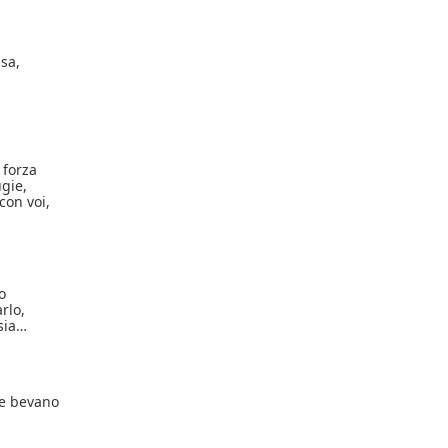
sa,
 forza
ugie,
con voi,
o
rlo,
osia…
he bevano