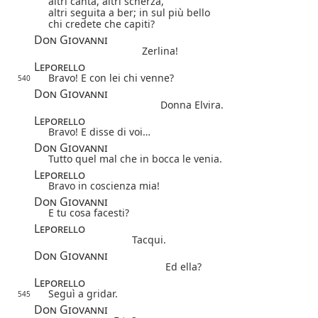
altri canta, altri scherza,
altri seguita a ber; in sul più bello
chi credete che capiti?
Don Giovanni
Zerlina!
Leporello
Bravo! E con lei chi venne?
540
Don Giovanni
Donna Elvira.
Leporello
Bravo! E disse di voi…
Don Giovanni
Tutto quel mal che in bocca le venia.
Leporello
Bravo in coscienza mia!
Don Giovanni
E tu cosa facesti?
Leporello
Tacqui.
Don Giovanni
Ed ella?
Leporello
Seguì a gridar.
545
Don Giovanni