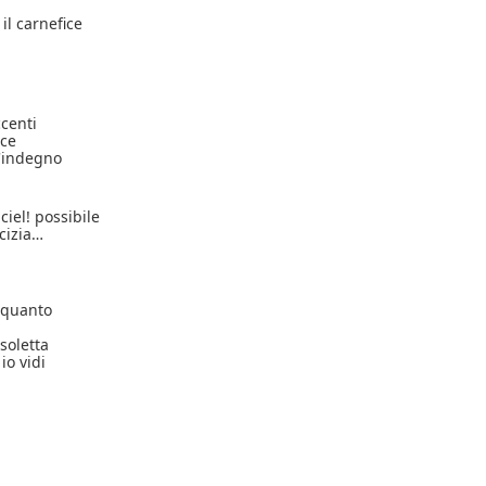
 il carnefice
ccenti
oce
l'indegno
ciel! possibile
cizia…
lquanto
soletta
io vidi