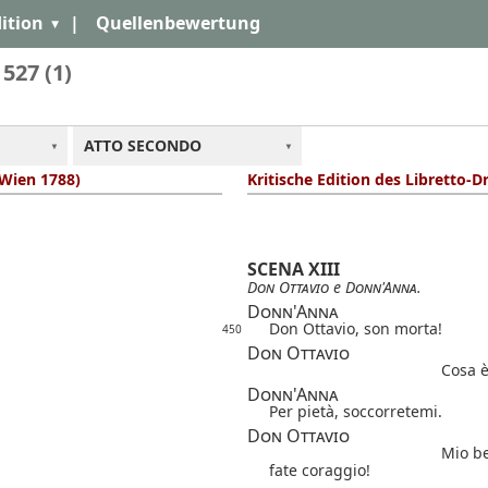
ition
|
Quellenbewertung
 527 (1)
ATTO SECONDO
 Wien 1788)
Kritische Edition des Libretto-D
SCENA XIII
Don Ottavio
e
Donn'Anna
.
Donn'Anna
Don Ottavio, son morta!
450
Don Ottavio
Cosa è
Donn'Anna
Per pietà, soccorretemi.
Don Ottavio
Mio b
fate coraggio!