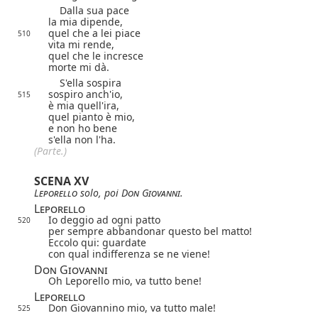
Dalla sua pace
la mia dipende,
quel che a lei piace
510
vita mi rende,
quel che le incresce
morte mi dà.
S'ella sospira
sospiro anch'io,
515
è mia quell'ira,
quel pianto è mio,
e non ho bene
s'ella non l'ha.
(Parte.)
SCENA XV
Leporello
solo, poi
Don Giovanni
.
Leporello
Io deggio ad ogni patto
520
per sempre abbandonar questo bel matto!
Eccolo qui: guardate
con qual indifferenza se ne viene!
Don Giovanni
Oh Leporello mio, va tutto bene!
Leporello
Don Giovannino mio, va tutto male!
525