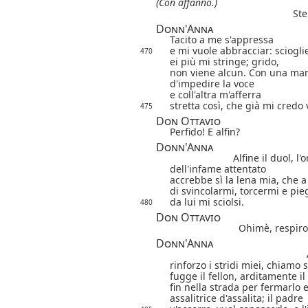
(Con affanno.)
Ste
Donn'Anna
Tacito a me s'appressa
e mi vuole abbracciar: sciogli
470
ei più mi stringe; grido,
non viene alcun.
Con una man
d'impedire la voce
e coll'altra m'afferra
stretta così, che già mi credo 
475
Don Ottavio
Perfido! E alfin?
Donn'Anna
Alfine il duol, l'
dell'infame attentato
accrebbe sì la lena mia, che a
di svincolarmi, torcermi e pi
da lui mi sciolsi.
480
Don Ottavio
Ohimè, respiro
Donn'Anna
rinforzo i stridi miei,
chiamo s
fugge il fellon, arditamente i
fin nella strada per fermarlo 
assalitrice d'assalita; il padre