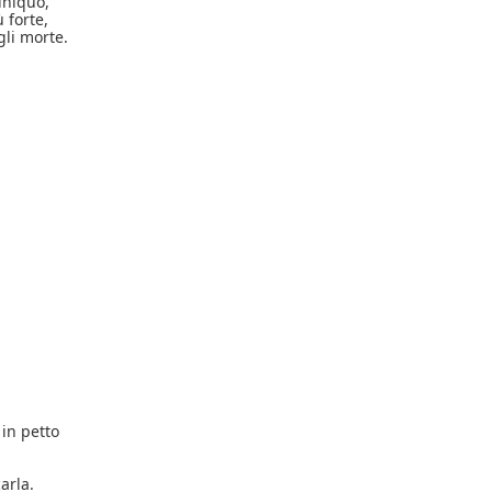
'iniquo,
 forte,
gli morte.
 in petto
arla.