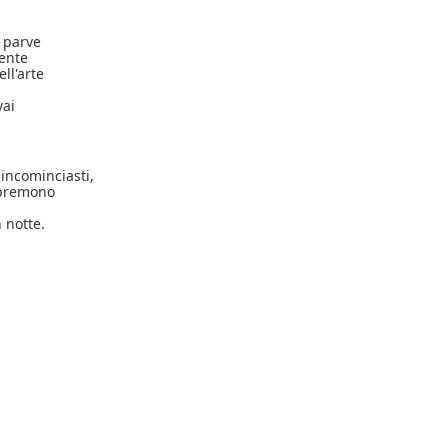
 parve
mente
ell'arte
vai
 incominciasti,
 premono
 notte.