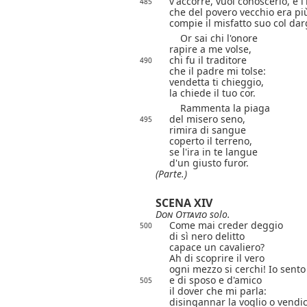
v'accorre, vuol conoscerlo, e l
485
che del povero vecchio era più
compie il misfatto suo col dar
Or sai chi l'onore
rapire a me volse,
chi fu il traditore
490
che il padre mi tolse:
vendetta ti chieggio,
la chiede il tuo cor.
Rammenta la piaga
del misero seno,
495
rimira di sangue
coperto il terreno,
se l'ira in te langue
d'un giusto furor.
(Parte.)
SCENA XIV
Don Ottavio
solo.
Come mai creder deggio
500
di sì nero delitto
capace un cavaliero?
Ah di scoprire il vero
ogni mezzo si cerchi! Io sento
e di sposo e d'amico
505
il dover che mi parla:
disingannar la voglio o vendic