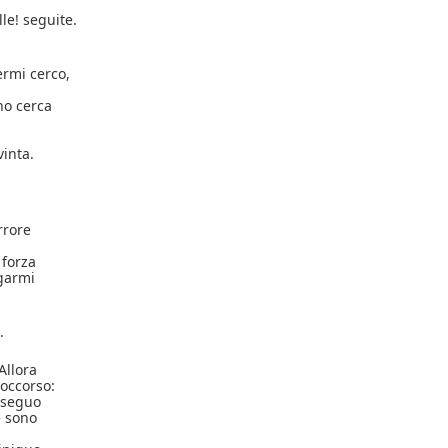
lle! seguite.
ermi cerco,
o cerca
vinta.
orrore
 forza
egarmi
.
Allora
occorso:
l seguo
e sono