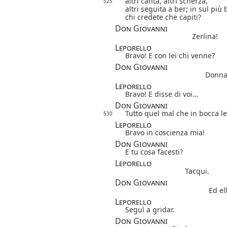
altri canta, altri scherza,
525
altri seguita a ber; in sul più 
chi credete che capiti?
Don Giovanni
Zerlina!
Leporello
Bravo! E con lei chi venne?
Don Giovanni
Donna 
Leporello
Bravo! E disse di voi…
Don Giovanni
Tutto quel mal che in bocca le
530
Leporello
Bravo in coscienza mia!
Don Giovanni
E tu cosa facesti?
Leporello
Tacqui.
Don Giovanni
Ed el
Leporello
Seguì a gridar.
Don Giovanni