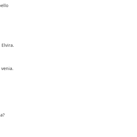
bello
Elvira.
 venia.
la?