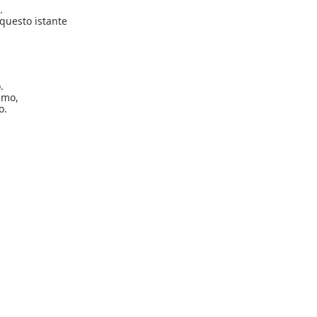
.
questo istante
.
emo,
o.