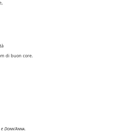
e,
tà
om di buon core.
e
Donn'Anna
.