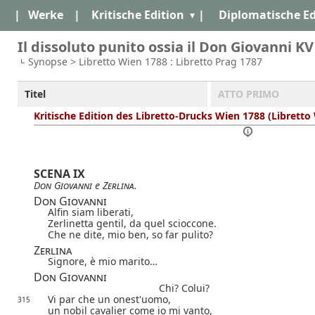
|
Werke
|
Kritische Edition
|
Diplomatische Ed
Il dissoluto punito ossia il Don Giovanni KV
Synopse > Libretto Wien 1788 : Libretto Prag 1787
Titel
ATTO PRIMO
Kritische Edition des Libretto-Drucks Wien 1788 (Libretto
SCENA IX
Don Giovanni
e
Zerlina
.
Don Giovanni
Alfin siam liberati,
Zerlinetta gentil, da quel scioccone.
Che ne dite, mio ben, so far pulito?
Zerlina
Signore, è mio marito…
Don Giovanni
Chi? Colui?
Vi par che un onest'uomo,
315
un nobil cavalier come io mi vanto,