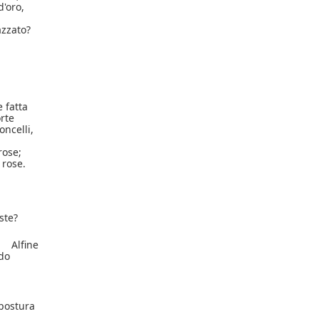
d'oro,
azzato?
e fatta
rte
oncelli,
rose;
 rose.
ste?
Alfine
ado
postura