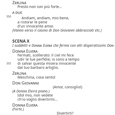
Zerlina
Presto non son più forte…
a due
350
Andiam, andiam, mio bene,
a ristorar le pene
d'un innocente amor.
(Vanno verso il casino di Don Giovanni abbracciati etc.)
SCENA X
I suddetti e
Donna Elvira
che ferma con atti disperatissimi
Don 
Donna Elvira
Fermati, scellerato: il ciel mi fece
udir le tue perfidie; io sono a tempo
di salvar questa misera innocente
355
dal tuo barbaro artiglio.
Zerlina
Meschina, cosa sento!
Don Giovanni
(Amor, consiglio!)
(A Donna Elvira piano.)
Idol mio, non vedete
ch'io voglio divertirmi…
Donna Elvira
(Forte.)
Divertirti?