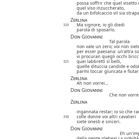
possa soffrir che quel visetto 
quel viso inzuccherato,
da un bifolcaccio vil sia strap
Zerlina
Ma signore, io gli diedi
320
parola di sposarlo.
Don Giovanni
Tal parola
non vale un zero; voi non siet
per esser paesana: un'altra so
vi procuran quegli occhi bricc
quei labbretti sì belli,
325
quelle dituccia candide e odo
parmi toccar giuncata e fiutar
Zerlina
Ah non vorrei…
Don Giovanni
Che non vorre
Zerlina
ingannata restar; io so che r
colle donne voi altri cavalieri
330
siete onesti e sinceri.
Don Giovanni
Eh un'im
della gente plebea! La nobiltà