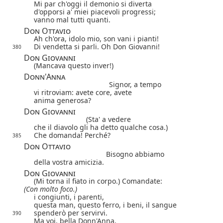
Mi par ch'oggi il demonio si diverta
d'opporsi a' miei piacevoli progressi;
vanno mal tutti quanti.
Don Ottavio
Ah ch'ora, idolo mio, son vani i pianti!
Di vendetta si parli. Oh Don Giovanni!
380
Don Giovanni
(Mancava questo inver!)
Donn'Anna
Signor, a tempo
vi ritroviam: avete core, avete
anima generosa?
Don Giovanni
(Sta' a vedere
che il diavolo gli ha detto qualche cosa.)
Che domanda! Perché?
385
Don Ottavio
Bisogno abbiamo
della vostra amicizia.
Don Giovanni
(Mi torna il fiato in corpo.) Comandate:
(Con molto foco.)
i congiunti, i parenti,
questa man, questo ferro, i beni, il sangue
spenderò per servirvi.
390
Ma voi, bella Donn'Anna,