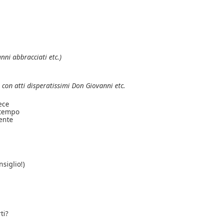
,
nni abbracciati etc.)
con atti disperatissimi Don Giovanni etc.
fece
a tempo
ente
nsiglio!)
ti?