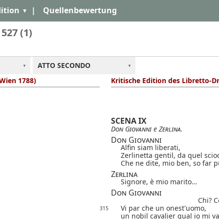
ition
|
Quellenbewertung
 527 (1)
ATTO SECONDO
 Wien 1788)
Kritische Edition des Libretto-D
SCENA IX
Don Giovanni
e
Zerlina
.
Don Giovanni
Alfin siam liberati,
Zerlinetta gentil, da quel sci
Che ne dite, mio ben, so far p
Zerlina
Signore, è mio marito…
Don Giovanni
Chi? C
Vi par che un onest'uomo,
315
un nobil cavalier qual io mi v