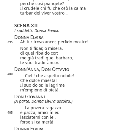
perché così piangete?
Il crudele chi fu che osò la calma
turbar del viver vostro…
SCENA XII
I suddetti,
Donna Elvira
.
Donna Elvira
Ah ti ritrovo ancor, perfido mostro!
395
Non ti fidar, o misera,
di quel ribaldo cor:
me già tradì quel barbaro,
te vuol tradir ancor.
Donn'Anna, Don Ottavio
400
Cieli! che aspetto nobile!
Che dolce maestà!
Il suo dolor, le lagrime
m'empiono di pietà.
Don Giovanni
(A parte, Donna Elvira ascolta.)
La povera ragazza
è pazza, amici miei:
405
lasciatemi con lei,
forse si calmerà!
Donna Elvira