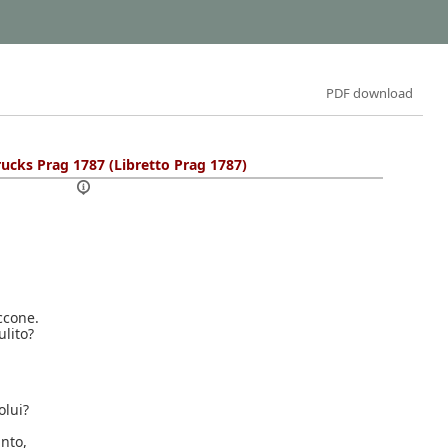
PDF download
rucks Prag 1787 (Libretto Prag 1787)
occone.
ulito?
olui?
anto,