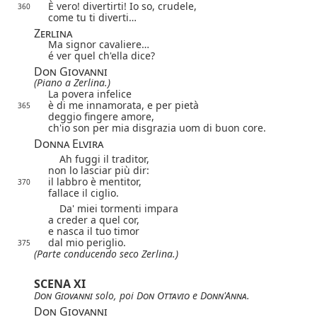
È vero! divertirti! Io so, crudele,
360
come tu ti diverti…
Zerlina
Ma signor cavaliere…
é ver quel ch'ella dice?
Don Giovanni
(Piano a Zerlina.)
La povera infelice
è di me innamorata, e per pietà
365
deggio fingere amore,
ch'io son per mia disgrazia uom di buon core.
Donna Elvira
Ah fuggi il traditor,
non lo lasciar più dir:
il labbro è mentitor,
370
fallace il ciglio.
Da' miei tormenti impara
a creder a quel cor,
e nasca il tuo timor
dal mio periglio.
375
(Parte conducendo seco Zerlina.)
SCENA XI
Don Giovanni
solo, poi
Don Ottavio
e
Donn'Anna
.
Don Giovanni