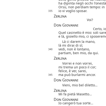
ha dipinta negli occhi l'onestà
Orsù, non perdiam tempo: in 
io vi voglio sposar.
335
Zerlina
Voi?
Don Giovanni
Certo, io
Quel casinetto è mio: soli sar
e là, gioiello mio, ci sposerem
Là ci darem la mano,
là mi dirai di sì;
vedi, non è lontano,
340
partiam, ben mio, da qui.
Zerlina
Vorrei e non vorrei,
mi trema un poco il cor;
felice, è ver, sarei,
ma può burlarmi ancor.
345
Don Giovanni
Vieni, mio bel diletto…
Zerlina
Mi fa pietà Masetto…
Don Giovanni
Io cangerò tua sorte…