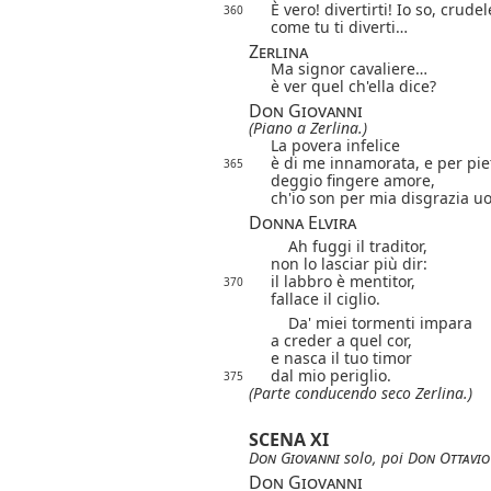
È vero! divertirti! Io so, crudel
360
come tu ti diverti…
Zerlina
Ma signor cavaliere…
è ver quel ch'ella dice?
Don Giovanni
(Piano a Zerlina.)
La povera infelice
è di me innamorata, e per pie
365
deggio fingere amore,
ch'io son per mia disgrazia u
Donna Elvira
Ah fuggi il traditor,
non lo lasciar più dir:
il labbro è mentitor,
370
fallace il ciglio.
Da' miei tormenti impara
a creder a quel cor,
e nasca il tuo timor
dal mio periglio.
375
(Parte conducendo seco Zerlina.)
SCENA XI
Don Giovanni
solo, poi
Don Ottavio
Don Giovanni