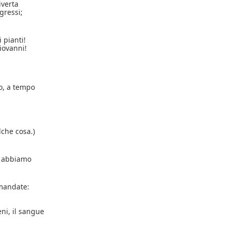
iverta
gressi;
 pianti!
iovanni!
o, a tempo
lche cosa.)
 abbiamo
omandate:
ni, il sangue