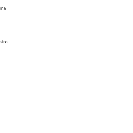
alma
stro!