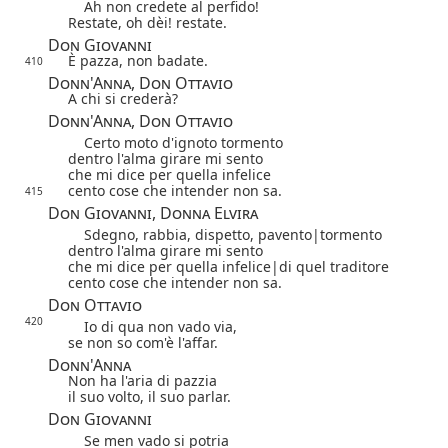
Ah non credete al perfido!
Restate, oh dèi! restate.
Don Giovanni
È pazza, non badate.
410
Donn'Anna, Don Ottavio
A chi si crederà?
Donn'Anna, Don Ottavio
Certo moto d'ignoto tormento
dentro l'alma girare mi sento
che mi dice per quella infelice
cento cose che intender non sa.
415
Don Giovanni, Donna Elvira
Sdegno, rabbia, dispetto,
pavento|
tormento
dentro l'alma girare mi sento
che mi dice
per quella infelice|
di quel traditore
cento cose che intender non sa.
Don Ottavio
420
Io di qua non vado via,
se non so com'è l'affar.
Donn'Anna
Non ha l'aria di pazzia
il suo volto, il suo parlar.
Don Giovanni
Se men vado si potria