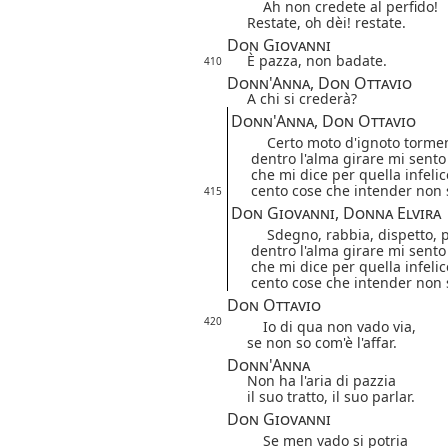
Ah non credete al perfido!
Restate, oh dèi! restate.
Don Giovanni
È pazza, non badate.
410
Donn'Anna, Don Ottavio
A chi si crederà?
Donn'Anna, Don Ottavio
Certo moto d'ignoto torme
dentro l'alma girare mi sento
che mi dice per quella infelic
cento cose che intender non 
415
Don Giovanni, Donna Elvira
Sdegno, rabbia, dispetto,
dentro l'alma girare mi sento
che mi dice
per quella infeli
cento cose che intender non 
Don Ottavio
420
Io di qua non vado via,
se non so com'è l'affar.
Donn'Anna
Non ha l'aria di pazzia
il suo tratto, il suo parlar.
Don Giovanni
Se men vado si potria