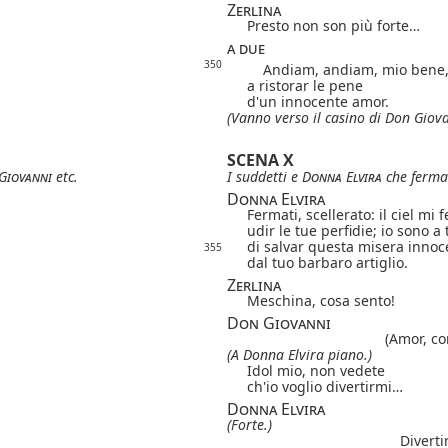
Zerlina
Presto non son più forte…
a due
350
Andiam, andiam, mio bene
a ristorar le pene
d'un innocente amor.
(Vanno verso il casino di Don Giova
SCENA X
Giovanni
etc.
I suddetti e
Donna Elvira
che ferma 
Donna Elvira
Fermati, scellerato: il ciel mi 
udir le tue perfidie; io sono 
di salvar questa misera innoc
355
dal tuo barbaro artiglio.
Zerlina
Meschina, cosa sento!
Don Giovanni
(Amor, co
(A Donna Elvira piano.)
Idol mio, non vedete
ch'io voglio divertirmi…
Donna Elvira
(Forte.)
Divertir