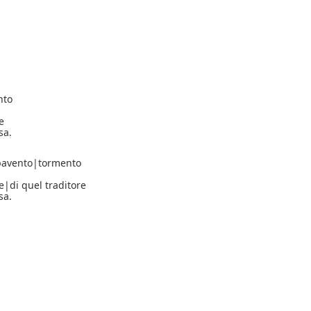
nto
e
sa.
pavento|
tormento
ce|
di quel traditore
sa.