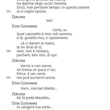
ha dipinta negli occhi l'onestà.
Orsù, non perdiam tempo: in questo istante
io vi voglio sposar.
335
Zerlina
Voi?
Don Giovanni
Certo, io.
Quel casinetto è mio: soli saremo,
e là, gioiello mio, ci sposeremo.
Là ci darem la mano,
là mi dirai di sì;
vedi, non è lontano,
340
partiam, ben mio, di qui.
Zerlina
Vorrei e non vorrei,
mi trema un poco il cor;
felice, è ver, sarei,
ma può burlarmi ancor.
345
Don Giovanni
Vieni, mio bel diletto…
Zerlina
Mi fa pietà Masetto…
Don Giovanni
Io cangerò tua sorte…