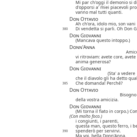
Mi par ch'oggi il demonio si d
d'opporsi a' miei piacevoli pro
vanno mal tutti quanti.
Don Ottavio
Ah ch'ora, idolo mio, son vani i
Di vendetta si parli. Oh Don G
380
Don Giovanni
(Mancava questo intoppo.)
Donn'Anna
Amic
vi ritroviam: avete core, avete
anima generosa?
Don Giovanni
(Sta' a vedere
che il diavolo gli ha detto qua
Che domanda! Perché?
385
Don Ottavio
Bisogno
della vostra amicizia.
Don Giovanni
(Mi torna il fiato in corpo.) C
(Con molto foco.)
i congiunti, i parenti,
questa man, questo ferro, i be
spenderò per servirvi.
390
Ma voi, bella Donn'Anna,