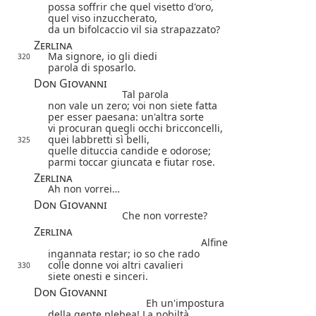
possa soffrir che quel visetto d'oro,
quel viso inzuccherato,
da un bifolcaccio vil sia strapazzato?
Zerlina
Ma signore, io gli diedi
320
parola di sposarlo.
Don Giovanni
Tal parola
non vale un zero; voi non siete fatta
per esser paesana: un'altra sorte
vi procuran quegli occhi bricconcelli,
quei labbretti sì belli,
325
quelle dituccia candide e odorose;
parmi toccar giuncata e fiutar rose.
Zerlina
Ah non vorrei…
Don Giovanni
Che non vorreste?
Zerlina
Alfine
ingannata restar; io so che rado
colle donne voi altri cavalieri
330
siete onesti e sinceri.
Don Giovanni
Eh un'impostura
della gente plebea! La nobiltà