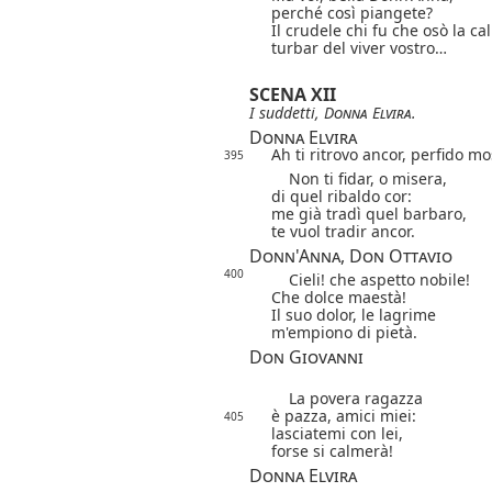
perché così piangete?
Il crudele chi fu che osò la c
turbar del viver vostro…
SCENA XII
I suddetti,
Donna Elvira
.
Donna Elvira
Ah ti ritrovo ancor, perfido mo
395
Non ti fidar, o misera,
di quel ribaldo cor:
me già tradì quel barbaro,
te vuol tradir ancor.
Donn'Anna, Don Ottavio
400
Cieli! che aspetto nobile!
Che dolce maestà!
Il suo dolor, le lagrime
m'empiono di pietà.
Don Giovanni
La povera ragazza
è pazza, amici miei:
405
lasciatemi con lei,
forse si calmerà!
Donna Elvira