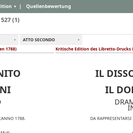
ition
|
Quellenbewertung
 527 (1)
ATTO SECONDO
ien 1788)
Kritische Edition des Libretto-Drucks
NITO
IL DIS
NI
IL D
O
DRA
I
L'ANNO 1788.
DA RAPPRESENTARSI 
 Muti.