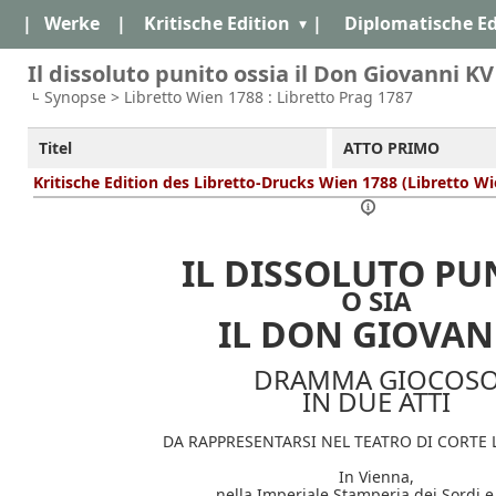
|
Werke
|
Kritische Edition
|
Diplomatische Ed
Il dissoluto punito ossia il Don Giovanni KV
Synopse > Libretto Wien 1788 : Libretto Prag 1787
Titel
ATTO PRIMO
Kritische Edition des Libretto-Drucks Wien 1788 (Libretto W
IL DISSOLUTO PU
O SIA
IL DON GIOVAN
DRAMMA GIOCOS
IN DUE ATTI
DA RAPPRESENTARSI NEL TEATRO DI CORTE 
In Vienna,
nella Imperiale Stamperia dei Sordi e