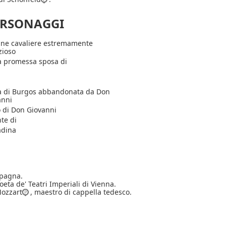
ERSONAGGI
ane cavaliere estremamente
zioso
 promessa sposa di
 di Burgos abbandonata da Don
anni
 di Don Giovanni
te di
adina
Spagna.
poeta de' Teatri Imperiali di Vienna.
Mozzart
, maestro di cappella tedesco.