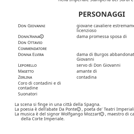
PERSONAGGI
Don Giovanni
giovane cavaliere estremam
licenzioso
Donn'Anna
dama promessa sposa di
Don Ottavio
Commendatore
Donna Elvira
dama di Burgos abbandonat
Giovanni
Leporello
servo di Don Giovanni
Masetto
amante di
Zerlina
contadina
Coro di contadini e di
contadine
Suonatori
La scena si finge in una città della Spagna.
La poesia è dell'abate Da Ponte
, poeta de' Teatri Imperiali
La musica è del signor Wolfgango Mozzart
, maestro di ca
della Corte Imperiale.