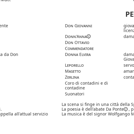
P
ente
Don Giovanni
giov
licen
Donn'Anna
dama
Don Ottavio
Commendatore
a da Don
Donna Elvira
dama
Giov
Leporello
servo
Masetto
aman
Zerlina
cont
Coro di contadini e di
contadine
Suonatori
La scena si finge in una città della 
.
La poesia è dell'abate Da Ponte
, 
ppella all'attual servizio
La musica è del signor Wolfgango 