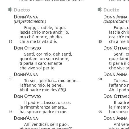
Duetto
Duetto
Donn'Anna
Donn'Anna
(Disperatamente.)
(Disperatamen
Fuggi, crudele, fuggi:
Fuggi, cr
lascia ch'io mora anchi'io,
lascia ch'
ora ch'è morto, oh dio,
ora ch'è m
chi a me la vita diè.
chi a me la
85
85
Don Ottavio
Don Ottavi
Senti, cor mio, deh senti,
Senti, co
guardami un solo istante,
guardami 
ti parla il caro amante
ti parla i
che vive sol per te.
che vive so
Donn'Anna
Donn'Anna
90
90
Tu sei… perdon… mio bene…
Tu sei… 
l'affanno mio, le pene…
l'affanno 
Ah il padre mio dov'è?
Ah il padr
Don Ottavio
Don Ottavi
Il padre… Lascia, o cara,
Il padre…
la rimembranza amara…
la rimem
hai sposo e padre in me.
hai sposo
95
95
Donn'Anna
Donn'Anna
Ah! vendicar, se il puoi,
Ah! vendic
giura quel sangue ognor.
giura que