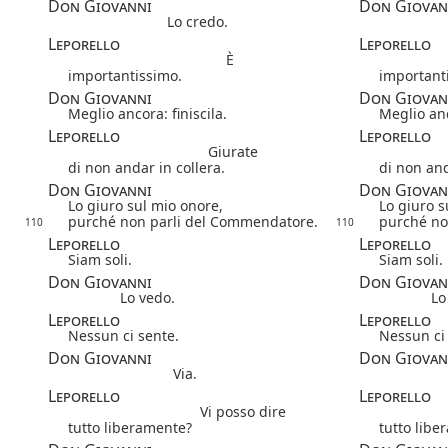
Don Giovanni
Don Giovan
Lo credo.
Leporello
Leporello
È
importantissimo.
important
Don Giovanni
Don Giovan
Meglio ancora: finiscila.
Meglio anc
Leporello
Leporello
Giurate
di non andar in collera.
di non and
Don Giovanni
Don Giovan
Lo giuro sul mio onore,
Lo giuro s
purché non parli del Commendatore.
purché no
110
110
Leporello
Leporello
Siam soli.
Siam soli.
Don Giovanni
Don Giovan
Lo vedo.
Lo
Leporello
Leporello
Nessun ci sente.
Nessun ci
Don Giovanni
Don Giovan
Via.
Leporello
Leporello
Vi posso dire
tutto liberamente?
tutto libe