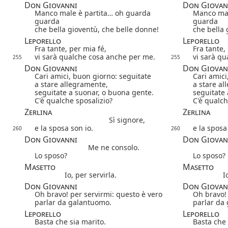
Don Giovanni
Don Giovan
Manco male è partita… oh guarda
Manco mal
guarda
guarda
che bella gioventù, che belle donne!
che bella 
Leporello
Leporello
Fra tante, per mia fé,
Fra tante,
vi sarà qualche cosa anche per me.
vi sarà q
255
255
Don Giovanni
Don Giovan
Cari amici, buon giorno: seguitate
Cari amici
a stare allegramente,
a stare al
seguitate a suonar, o buona gente.
seguitate 
C'è qualche sposalizio?
C'è qualch
Zerlina
Zerlina
Sì signore,
e la sposa son io.
e la sposa
260
260
Don Giovanni
Don Giovan
Me ne consolo.
Lo sposo?
Lo sposo?
Masetto
Masetto
Io, per servirla.
I
Don Giovanni
Don Giovan
Oh bravo! per servirmi: questo è vero
Oh bravo! 
parlar da galantuomo.
parlar da
Leporello
Leporello
Basta che sia marito.
Basta che 