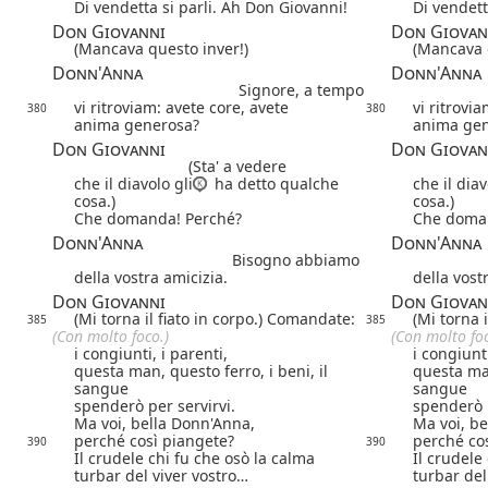
Di vendetta si parli. Ah Don Giovanni!
Di vendett
Don Giovanni
Don Giovan
(Mancava questo inver!)
(Mancava 
Donn'Anna
Donn'Anna
Signore, a tempo
vi ritroviam: avete core, avete
vi ritrovi
380
380
anima generosa?
anima gen
Don Giovanni
Don Giovan
(Sta' a vedere
che il diavolo gli
ha detto qualche
che il diav
cosa.)
cosa.)
Che domanda! Perché?
Che doma
Donn'Anna
Donn'Anna
Bisogno abbiamo
della vostra amicizia.
della vost
Don Giovanni
Don Giovan
(Mi torna il fiato in corpo.) Comandate:
(Mi torna 
385
385
(Con molto foco.)
(Con molto foc
i congiunti, i parenti,
i congiunti
questa man, questo ferro, i beni, il
questa man
sangue
sangue
spenderò per servirvi.
spenderò p
Ma voi, bella Donn'Anna,
Ma voi, b
perché così piangete?
perché co
390
390
Il crudele chi fu che osò la calma
Il crudele
turbar del viver vostro…
turbar del