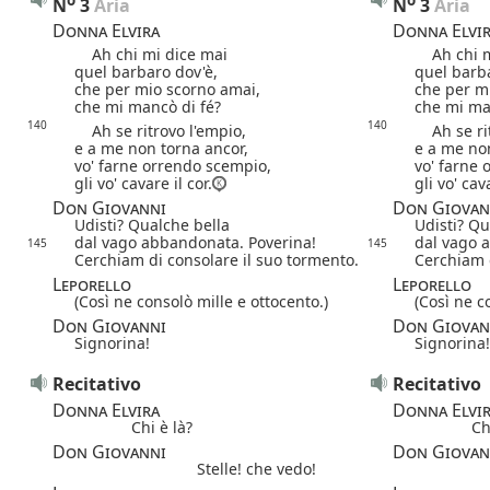
N
3
 Aria
N
3
 Aria
Donna Elvira
Donna Elvi
Ah chi mi dice mai
Ah chi m
quel barbaro dov'è,
quel barba
che per mio scorno amai,
che per m
che mi mancò di fé?
che mi ma
140
140
Ah se ritrovo l'empio,
Ah se rit
e a me non torna ancor,
e a me no
vo' farne orrendo scempio,
vo' farne
gli vo' cavare il cor.
gli vo' cava
Don Giovanni
Don Giovan
Udisti? Qualche bella
Udisti? Qu
dal vago abbandonata. Poverina!
dal vago 
145
145
Cerchiam di consolare il suo tormento.
Cerchiam d
Leporello
Leporello
(Così ne consolò mille e ottocento.)
(Così ne c
Don Giovanni
Don Giovan
Signorina!
Signorina!
Recitativo
Recitativo
Donna Elvira
Donna Elvi
Chi è là?
Ch
Don Giovanni
Don Giovan
Stelle! che vedo!