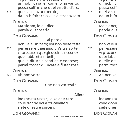
un nobil cavalier come io mi vanto,
un nobil c
possa soffrir che quel visetto d'oro,
possa soff
quel viso inzuccherato,
quel viso 
315
315
da un bifolcaccio vil sia strapazzato?
da un bifo
Zerlina
Zerlina
Ma signor, io gli diedi
Ma signor,
parola di sposarlo.
parola di 
Don Giovanni
Don Giovan
Tal parola
non vale un zero; voi non siete fatta
non vale u
per essere paesana: un'altra sorte
per essere
320
320
vi procuran quegli occhi bricconcelli,
vi procura
quei labbretti sì belli,
quei labbre
quelle dituccia candide e odorose;
quelle dit
parmi toccar giuncata e fiutar rose.
parmi tocc
Zerlina
Zerlina
Ah non vorrei…
Ah non vo
325
325
Don Giovanni
Don Giovan
Che non vorresti?
Zerlina
Zerlina
Alfine
ingannata restar; io so che raro
ingannata 
colle donne voi altri cavalieri
colle donne
siete onesti e sinceri.
siete onest
Don Giovanni
Don Giovan