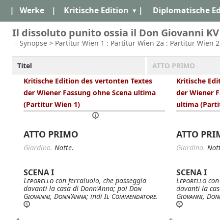
|
Werke
|
Kritische Edition
|
Diplomatische Ed
Il dissoluto punito ossia il Don Giovanni KV
Synopse > Partitur Wien 1 : Partitur Wien 2a : Partitur Wien 
Titel
ATTO PRIMO
Kritische Edition des vertonten Textes
Kritische Ed
der Wiener Fassung ohne Scena ultima
der Wiener F
(Partitur Wien 1)
ultima (Part
ATTO PRIMO
ATTO PRI
Giardino.
Notte.
Giardino.
Nott
SCENA I
SCENA I
Leporello
con ferraiuolo, che passeggia
Leporello
con 
davanti la casa di Donn'Anna; poi
Don
davanti la ca
Giovanni
,
Donn'Anna
; indi
Il Commendatore
.
Giovanni
,
Don