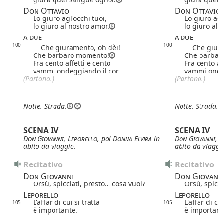
Don Ottavio
Don Ottavi
Lo giuro agl'occhi tuoi,
Lo giuro a
lo giuro al nostro amor.
lo giuro a
a due
a due
100
100
Che giuramento, oh dèi!
Che giur
Che barbaro momento!
Che barb
Fra cento affetti e cento
Fra cento 
vammi ondeggiando il cor.
vammi ond
(Partono.)
(Partono.)
Notte.
Strada.
Notte.
Strada.
SCENA IV
SCENA IV
Don Giovanni
,
Leporello
, poi
Donna Elvira
in
Don Giovanni
abito da viaggio.
abito da viagg
Recitativo
Recitativo
Don Giovanni
Don Giovan
Orsù, spicciati, presto… cosa vuoi?
Orsù, spic
Leporello
Leporello
L'affar di cui si tratta
L'affar di c
105
105
è importante.
è importa