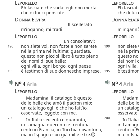
Leporello
Leporello
Eh lasciate che vada: egli non merta
Eh lasciat
che di lui ci pensiate…
che di lui
Donna Elvira
Donna Elvi
Il scellerato
m'ingannò, mi tradì!
m'ingannò,
Leporello
Leporello
Eh consolatevi:
non siete voi,
non foste e non sarete
non siete 
190
190
né la prima né l'ultima; guardate,
né la prim
questo non picciol libro è tutto pieno
questo non
dei nomi di sue belle;
dei nomi d
ogni villa, ogni borgo, ogni paese
ogni villa
è testimon di sue donnesche imprese.
è testimo
195
195
o
o
N
4
 Aria
N
4
 Aria
Leporello
Leporello
Madamina, il catalogo è questo
Madamina,
delle belle che amò il padron mio;
delle bell
un catalogo egli è che ho fatt'io,
un catalog
osservate, leggete con me.
osservate
200
200
In Italia seicento e quaranta,
In Italia
in Lamagna duecento e trentuna,
in Lamagn
cento in Francia, in Turchia novantuna,
cento in F
ma in Ispagna son già mille e tre.
ma in Ispa