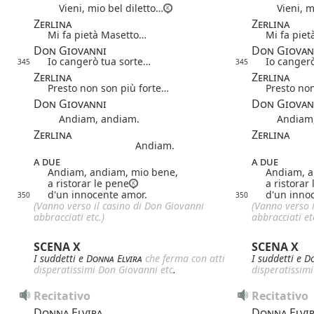
Vieni, mio bel diletto…
Vieni, mi
Zerlina
Zerlina
Mi fa pietà Masetto…
Mi fa pie
Don Giovanni
Don Giovan
Io cangerò tua sorte…
Io canger
345
345
Zerlina
Zerlina
Presto non son più forte…
Presto no
Don Giovanni
Don Giovan
Andiam, andiam.
Andiam,
Zerlina
Zerlina
Andiam.
a due
a due
Andiam, andiam, mio bene,
Andiam, a
a ristorar le pene
a ristorar
d'un innocente amor.
d'un inno
350
350
(Vanno verso il casino di Don Giovanni
(Vanno verso 
abbracciati etc.)
abbracciati et
SCENA X
SCENA X
I suddetti e
Donna Elvira
che ferma con atti
I suddetti e
Do
disperatissimi Don Giovanni etc
.
disperatissim
Recitativo
Recitativo
Donna Elvira
Donna Elvi