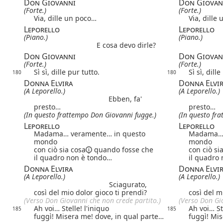
Don Giovanni
Don Giovan
(Forte.)
(Forte.)
Via, dille un poco…
Via, dille
Leporello
Leporello
(Piano.)
(Piano.)
E cosa devo dirle?
Don Giovanni
Don Giovan
(Forte.)
(Forte.)
Sì sì, dille pur tutto.
Sì sì, dille
180
180
Donna Elvira
Donna Elvi
(A Leporello.)
(A Leporello.)
Ebben, fa'
presto…
presto…
(In questo frattempo Don Giovanni fugge.)
(In questo fr
Leporello
Leporello
Madama… veramente… in questo
Madama… 
mondo
mondo
con ciò sia cosa
quando fosse che
con ciò si
il quadro non è tondo…
il quadro
Donna Elvira
Donna Elvi
(A Leporello.)
(A Leporello.)
Sciagurato,
così del mio dolor gioco ti prendi?
così del m
(Verso Don Giovanni che non crede partito.)
(Verso Don Gi
Ah voi… Stelle! l'iniquo
Ah voi… St
185
185
fuggì! Misera me! dove, in qual parte…
fuggì! Mis