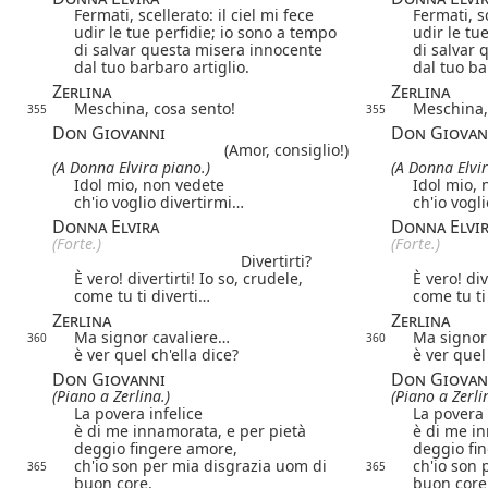
Fermati, scellerato: il ciel mi fece
Fermati, sc
udir le tue perfidie; io sono a tempo
udir le tu
di salvar questa misera innocente
di salvar
dal tuo barbaro artiglio.
dal tuo ba
Zerlina
Zerlina
Meschina, cosa sento!
Meschina,
355
355
Don Giovanni
Don Giovan
(Amor, consiglio!)
(A Donna Elvira piano.)
(A Donna Elvir
Idol mio, non vedete
Idol mio, 
ch'io voglio divertirmi…
ch'io vogl
Donna Elvira
Donna Elvi
(Forte.)
(Forte.)
Divertirti?
È vero! divertirti! Io so, crudele,
È vero! div
come tu ti diverti…
come tu ti
Zerlina
Zerlina
Ma signor cavaliere…
Ma signor
360
360
è ver quel ch'ella dice?
è ver quel
Don Giovanni
Don Giovan
(Piano a Zerlina.)
(Piano a Zerli
La povera infelice
La povera 
è di me innamorata, e per pietà
è di me in
deggio fingere amore,
deggio fi
ch'io son per mia disgrazia uom di
ch'io son 
365
365
buon core.
buon core