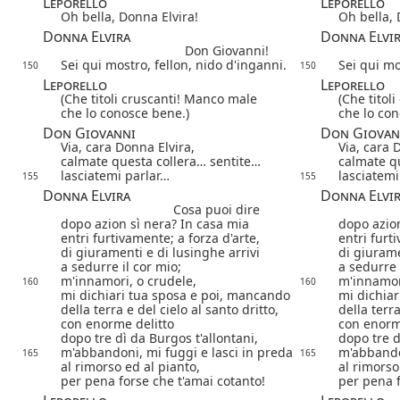
Leporello
Leporello
Oh bella, Donna Elvira!
Oh bella, 
Donna Elvira
Donna Elvi
Don Giovanni!
Sei qui mostro, fellon, nido d'inganni.
Sei qui mo
150
150
Leporello
Leporello
(Che titoli cruscanti! Manco male
(Che titol
che lo conosce bene.)
che lo con
Don Giovanni
Don Giovan
Via, cara Donna Elvira,
Via, cara 
calmate questa collera… sentite…
calmate q
lasciatemi parlar…
lasciatemi
155
155
Donna Elvira
Donna Elvi
Cosa puoi dire
dopo azion sì nera? In casa mia
dopo azion
entri furtivamente; a forza d'arte,
entri furt
di giuramenti e di lusinghe arrivi
di giurame
a sedurre il cor mio;
a sedurre 
m'innamori, o crudele,
m'innamor
160
160
mi dichiari tua sposa e poi, mancando
mi dichia
della terra e del cielo al santo dritto,
della terra
con enorme delitto
con enorm
dopo tre dì da Burgos t'allontani,
dopo tre d
m'abbandoni, mi fuggi e lasci in preda
m'abbandon
165
165
al rimorso ed al pianto,
al rimorso
per pena forse che t'amai cotanto!
per pena f