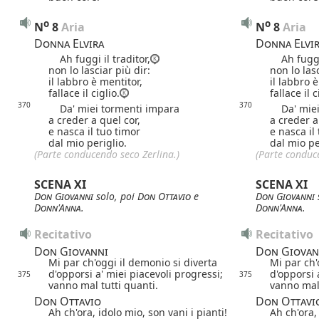
o
o
N
8
 Aria
N
8
 Aria
Donna Elvira
Donna Elvi
Ah fuggi il traditor,
Ah fuggi i
non lo lasciar più dir:
non lo lasc
il labbro è mentitor,
il labbro 
fallace il ciglio.
fallace il c
370
370
Da' miei tormenti impara
Da' miei 
a creder a quel cor,
a creder a
e nasca il tuo timor
e nasca il
dal mio periglio.
dal mio pe
(Parte conducendo seco Zerlina.)
(Parte conduc
SCENA XI
SCENA XI
Don Giovanni
solo, poi
Don Ottavio
e
Don Giovanni
Donn'Anna
.
Donn'Anna
.
Recitativo
Recitativo
Don Giovanni
Don Giovan
Mi par ch'oggi il demonio si diverta
Mi par ch'
d'opporsi a' miei piacevoli progressi;
d'opporsi 
375
375
vanno mal tutti quanti.
vanno mal 
Don Ottavio
Don Ottavi
Ah ch'ora, idolo mio, son vani i pianti!
Ah ch'ora,