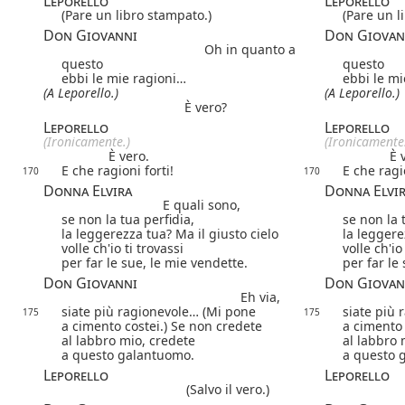
Leporello
Leporello
(Pare un libro stampato.)
(Pare un l
Don Giovanni
Don Giovan
Oh in quanto a
questo
questo
ebbi le mie ragioni…
ebbi le mi
(A Leporello.)
(A Leporello.)
È vero?
Leporello
Leporello
(Ironicamente.)
(Ironicamente
È vero.
È 
E che ragioni forti!
E che ragio
170
170
Donna Elvira
Donna Elvi
E quali sono,
se non la tua perfidia,
se non la 
la leggerezza tua? Ma il giusto cielo
la leggere
volle ch'io ti trovassi
volle ch'io
per far le sue, le mie vendette.
per far le
Don Giovanni
Don Giovan
Eh via,
siate più ragionevole… (Mi pone
siate più
175
175
a cimento costei.) Se non credete
a cimento 
al labbro mio, credete
al labbro 
a questo galantuomo.
a questo 
Leporello
Leporello
(Salvo il vero.)