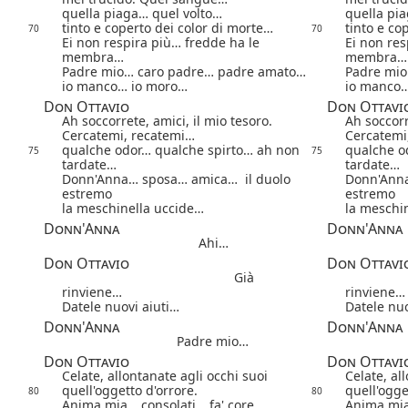
quella piaga… quel volto…
quella pi
tinto e coperto dei color di morte…
tinto e co
70
70
Ei non respira più… fredde ha le
Ei non res
membra…
membra…
Padre mio… caro padre… padre amato…
Padre mio
io manco… io moro…
io manco…
Don Ottavio
Don Ottavi
Ah soccorrete, amici, il mio tesoro.
Ah soccorr
Cercatemi, recatemi…
Cercatemi
qualche odor… qualche spirto… ah non
qualche o
75
75
tardate…
tardate…
Donn'Anna… sposa… amica… il duolo
Donn'Anna
estremo
estremo
la meschinella uccide…
la meschi
Donn'Anna
Donn'Anna
Ahi…
Don Ottavio
Don Ottavi
Già
rinviene…
rinviene…
Datele nuovi aiuti…
Datele nuo
Donn'Anna
Donn'Anna
Padre mio…
Don Ottavio
Don Ottavi
Celate, allontanate agli occhi suoi
Celate, al
quell'oggetto d'orrore.
quell'ogge
80
80
Anima mia… consolati… fa' core…
Anima mia