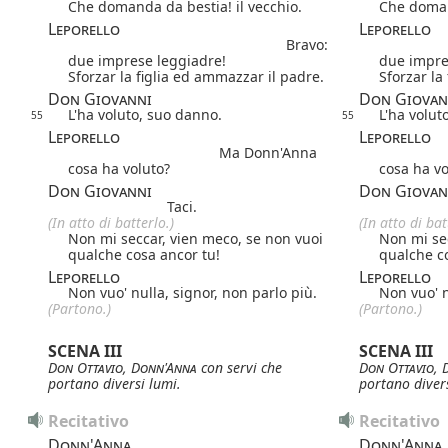
Che domanda da bestia! il vecchio.
Che domand
Leporello
Leporello
Bravo:
due imprese leggiadre!
due impre
Sforzar la figlia ed ammazzar il padre.
Sforzar la
Don Giovanni
Don Giovan
L'ha voluto, suo danno.
L'ha volut
55
55
Leporello
Leporello
Ma Donn'Anna
cosa ha voluto?
cosa ha vo
Don Giovanni
Don Giovan
Taci.
(In atto di batterlo.)
(In atto di bat
Non mi seccar, vien meco, se non vuoi
Non mi sec
qualche cosa ancor tu!
qualche c
Leporello
Leporello
Non vuo' nulla, signor, non parlo più.
Non vuo' n
(Partono.)
(Partono.)
SCENA III
SCENA III
Don Ottavio
,
Donn'Anna
con servi
che
Don Ottavio
,
portano diversi lumi.
portano divers
Recitativo
Recitativo
Donn'Anna
Donn'Anna