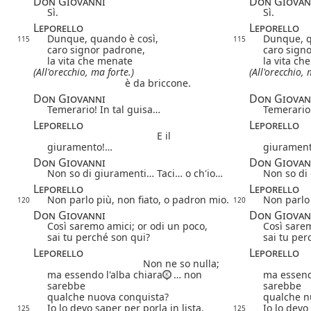
Don Giovanni
Don Giovan
Sì.
Sì.
Leporello
Leporello
Dunque, quando è così,
Dunque, q
115
115
caro signor padrone,
caro sign
la vita che menate
la vita ch
(All'orecchio, ma forte.)
(All'orecchio, 
è da briccone.
Don Giovanni
Don Giovan
Temerario! In tal guisa…
Temerario!
Leporello
Leporello
E il
giuramento!…
giuramen
Don Giovanni
Don Giovan
Non so di giuramenti… Taci… o ch'io…
Non so di
Leporello
Leporello
Non parlo più, non fiato, o padron mio.
Non parlo 
120
120
Don Giovanni
Don Giovan
Così saremo amici; or odi un poco,
Così sarem
sai tu perché son qui?
sai tu per
Leporello
Leporello
Non ne so nulla;
ma essendo l'alba chiara
… non
ma essend
sarebbe
sarebbe
qualche nuova conquista?
qualche n
Io lo devo saper per porla in lista.
Io lo devo
125
125