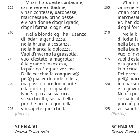
V'han fra queste contadine,
V'han fra
cameriere e cittadine,
cameriere 
205
205
v'han contesse, baronesse,
v'han con
marchesane, principesse,
marchesan
e v'han donne d'ogni grado,
e v'han d
d'ogni forma, d'ogni età.
d'ogni for
210
210
Nella bionda egli ha l'usanza
Nella bio
di lodar la gentilezza,
di lodar l
nella bruna la costanza,
nella brun
nella bianca la dolcezza.
nella bian
Vuol d'inverno la grassotta,
Vuol d'inv
vuol d'estate la magrotta;
vuol d'est
215
215
è la grande maestosa,
è la gran
la piccina è ognor vezzosa.
la piccina
Delle vecchie fa conquista
Delle vecc
pel
piacer di porle in lista,
pel
piace
ma passion predominante
ma passi
220
220
è la giovin principiante.
è la giovi
Non si picca se sia ricca,
Non si pic
se sia brutta, se sia bella:
se sia brut
purché porti la gonnella
purché por
voi sapete quel che fa.
voi sapete
225
225
(Parte.)
(Parte.)
SCENA VI
SCENA VI
Donna Elvira
sola.
Donna Elvira
s