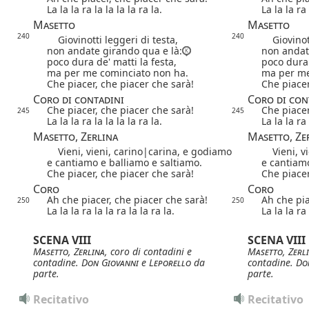
La la la ra la la la la ra la.
La la la ra 
Masetto
Masetto
240
240
Giovinotti leggeri di testa,
Giovinotti
non andate girando qua e là:
non andat
poco dura de' matti la festa,
poco dura 
ma per me cominciato non ha.
ma per me
Che piacer, che piacer che sarà!
Che piacer
Coro di contadini
Coro di con
Che piacer, che piacer che sarà!
Che piacer
245
245
La la la ra la la la la ra la.
La la la ra 
Masetto, Zerlina
Masetto, Ze
Vieni, vieni,
carino|
carina
, e godiamo
Vieni, vi
e cantiamo e balliamo e saltiamo.
e cantiamo
Che piacer, che piacer che sarà!
Che piacer
Coro
Coro
Ah che piacer, che piacer che sarà!
Ah che pia
250
250
La la la ra la la ra la la ra la.
La la la ra 
SCENA VIII
SCENA VIII
Masetto
,
Zerlina
, coro di contadini e
Masetto
,
Zerl
contadine.
Don Giovanni
e
Leporello
da
contadine.
Do
parte.
parte.
Recitativo
Recitativo