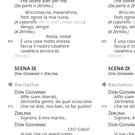
che volete aver per me.
che volete
(Da parte a Zerlina.)
(Da parte a Ze
Bricconaccia, malandrina,
Bricconac
fosti ognor la mia ruina.
fosti ogno
(A Leporello
che lo vuol condur seco
.)
(A Leporello
ch
Vengo, vengo!
Vengo, ve
(A Zerlina.)
(A Zerlina.)
Resta, resta!
È una cosa molto onesta:
È una cos
305
305
faccia il nostro cavaliere
faccia il n
cavaliera ancora te.
cavaliera 
(
Va
via.)
(
Va
via.)
SCENA IX
SCENA IX
Don Giovanni
e
Zerlina
.
Don Giovanni
Recitativo
Recitativo
Don Giovanni
Don Giovan
Alfin siam liberati,
Alfin siam 
Zerlinetta gentil, da quel scioccone.
Zerlinetta
Che ne dite, mio ben, so far pulito?
Che ne dit
310
310
Zerlina
Zerlina
Signore, è mio marito…
Signore, 
Don Giovanni
Don Giovan
Chi? Colui?
Vi par che un onest'uomo,
Vi par ch