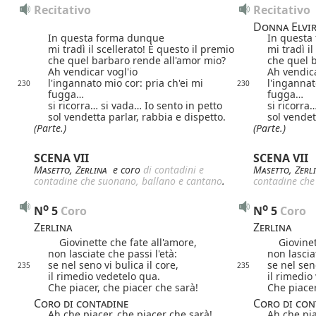
Recitativo
Recitativo
Donna Elvi
In questa forma dunque
In questa
mi tradì il scellerato! È questo il premio
mi tradì i
che quel barbaro rende all'amor mio?
che quel 
Ah vendicar vogl'io
Ah vendica
l'ingannato mio cor: pria ch'ei mi
l'ingannat
230
230
fugga…
fugga…
si ricorra… si vada… Io sento in petto
si ricorra
sol vendetta parlar, rabbia e dispetto.
sol vendet
(Parte.)
(Parte.)
SCENA VII
SCENA VII
Masetto
,
Zerlina
e coro
di contadini e
Masetto
,
Zerl
contadine che suonano, ballano e cantano
.
contadine che
o
o
N
5
 Coro
N
5
 Coro
Zerlina
Zerlina
Giovinette che fate all'amore,
Giovinett
non lasciate che passi l'età:
non lascia
se nel seno vi bulica il core,
se nel seno
235
235
il rimedio vedetelo qua.
il rimedio
Che piacer, che piacer che sarà!
Che piacer
Coro di contadine
Coro di con
Ah che piacer, che piacer che sarà!
Ah che pia