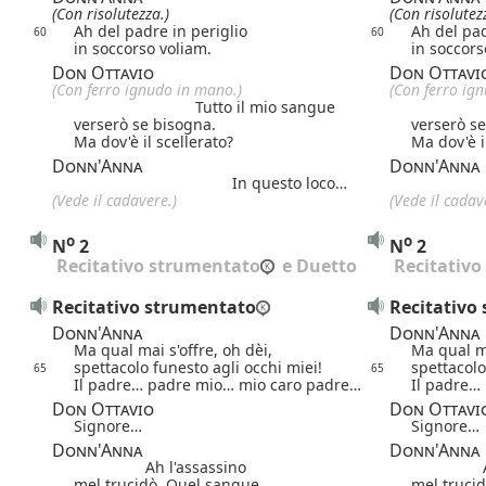
(Con risolutezza.)
(Con risolutez
Ah del padre in periglio
Ah del pad
60
60
in soccorso voliam.
in soccors
Don Ottavio
Don Ottavi
(Con ferro ignudo in mano.)
(Con ferro ig
Tutto il mio sangue
verserò se bisogna.
verserò se
Ma dov'è il scellerato?
Ma dov'è i
Donn'Anna
Donn'Anna
In questo loco…
(Vede il cadavere.)
(Vede il cadav
o
o
N
2
N
2
 Recitativo strumentato
 e Duetto
 Recitativ
Recitativo strumentato
Recitativo
Donn'Anna
Donn'Anna
Ma qual mai s'offre, oh dèi,
Ma qual ma
spettacolo funesto agli occhi miei!
spettacolo
65
65
Il padre… padre mio… mio caro padre…
Il padre…
Don Ottavio
Don Ottavi
Signore…
Signore…
Donn'Anna
Donn'Anna
Ah l'assassino
mel trucidò. Quel sangue…
mel truci