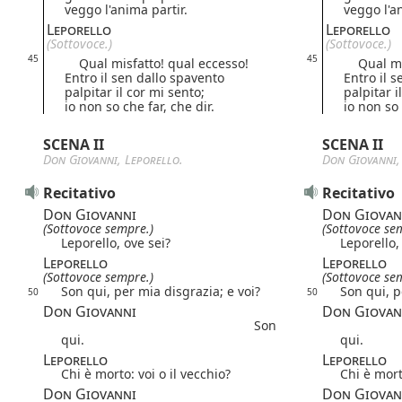
veggo l'anima partir.
veggo l'a
Leporello
Leporello
(Sottovoce.)
(Sottovoce.)
45
45
Qual misfatto! qual eccesso!
Qual mis
Entro il sen dallo spavento
Entro il 
palpitar il cor mi sento;
palpitar i
io non so che far, che dir.
io non so 
SCENA II
SCENA II
Don Giovanni
,
Leporello
.
Don Giovanni
Recitativo
Recitativo
Don Giovanni
Don Giovan
(Sottovoce sempre.)
(Sottovoce se
Leporello, ove sei?
Leporello,
Leporello
Leporello
(Sottovoce sempre.)
(Sottovoce se
Son qui, per mia disgrazia; e voi?
Son qui, p
50
50
Don Giovanni
Don Giovan
Son
qui.
qui.
Leporello
Leporello
Chi è morto: voi o il vecchio?
Chi è mort
Don Giovanni
Don Giovan