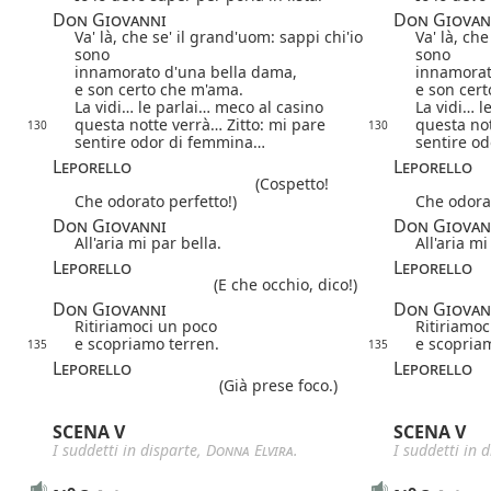
Don Giovanni
Don Giovan
Va' là, che se' il grand'uom: sappi chi'io
Va' là, che
sono
sono
innamorato d'una bella dama,
innamorat
e son certo che m'ama.
e son cer
La vidi… le parlai… meco al casino
La vidi… l
questa notte verrà… Zitto: mi pare
questa not
130
130
sentire odor di femmina…
sentire o
Leporello
Leporello
(Cospetto!
Che odorato perfetto!)
Che odorat
Don Giovanni
Don Giovan
All'aria mi par bella.
All'aria mi
Leporello
Leporello
(E che occhio, dico!)
Don Giovanni
Don Giovan
Ritiriamoci un poco
Ritiriamoc
e scopriamo terren.
e scopria
135
135
Leporello
Leporello
(Già prese foco.)
SCENA V
SCENA V
I suddetti in disparte,
Donna Elvira
.
I suddetti in 
o
o