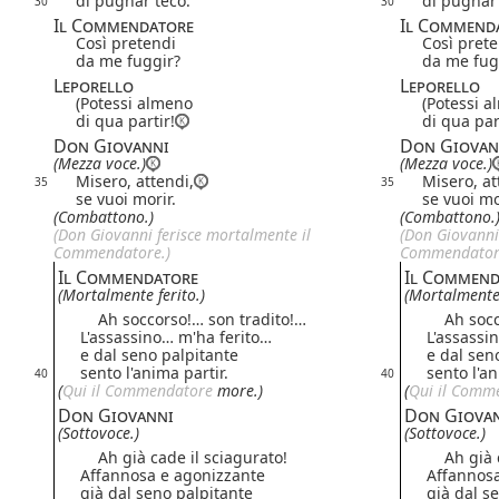
di pugnar teco.
di pugnar 
30
30
Il Commendatore
Il Commend
Così pretendi
Così pret
da me fuggir?
da me fug
Leporello
Leporello
(Potessi almeno
(Potessi 
di qua partir!
di qua par
Don Giovanni
Don Giovan
(Mezza voce.)
(Mezza voce.)
Misero, attendi,
Misero, at
35
35
se vuoi morir.
se vuoi mo
(Combattono.)
(Combattono.
(Don Giovanni ferisce mortalmente il
(Don Giovanni
Commendatore.)
Commendator
Il Commendatore
Il Commend
(Mortalmente ferito.)
(Mortalmente 
Ah soccorso!… son tradito!…
Ah socco
L'assassino… m'ha ferito…
L'assassi
e dal seno palpitante
e dal sen
sento l'anima partir.
sento l'an
40
40
(
Qui il Commendatore
more.)
(
Qui il Comm
Don Giovanni
Don Giova
(Sottovoce.)
(Sottovoce.)
Ah già cade il sciagurato!
Ah già ca
Affannosa e agonizzante
Affannosa
già dal seno palpitante
già dal s