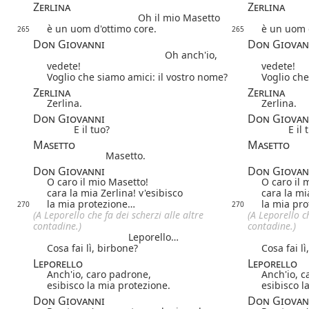
Zerlina
Zerlina
Oh il mio Masetto
è un uom d'ottimo core.
è un uom 
265
265
Don Giovanni
Don Giovan
Oh anch'io,
vedete!
vedete!
Voglio che siamo amici: il vostro nome?
Voglio che
Zerlina
Zerlina
Zerlina.
Zerlina.
Don Giovanni
Don Giovan
E il tuo?
E il 
Masetto
Masetto
Masetto.
Don Giovanni
Don Giovan
O caro il mio Masetto!
O caro il 
cara la mia Zerlina! v'esibisco
cara la mi
la mia protezione…
la mia pr
270
270
(A Leporello che fa dei scherzi alle altre
(A Leporello ch
contadine.)
contadine.)
Leporello…
Cosa fai lì, birbone?
Cosa fai l
Leporello
Leporello
Anch'io, caro padrone,
Anch'io, c
esibisco la mia protezione.
esibisco l
Don Giovanni
Don Giovan