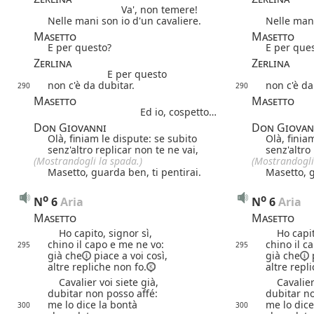
Va', non temere!
Nelle mani son io d'un cavaliere.
Nelle mani
Masetto
Masetto
E per questo?
E per que
Zerlina
Zerlina
E per questo
non c'è da dubitar.
non c'è da
290
290
Masetto
Masetto
Ed io, cospetto…
Don Giovanni
Don Giovan
Olà, finiam le dispute: se subito
Olà, finia
senz'altro replicar non te ne vai,
senz'altro
(Mostrandogli la spada.)
(Mostrandogli
Masetto, guarda ben, ti pentirai.
Masetto, g
o
o
N
6
 Aria
N
6
 Aria
Masetto
Masetto
Ho capito, signor sì,
Ho capito
chino il capo e me ne vo:
chino il c
295
295
già che
piace a voi così,
già che
p
altre repliche non fo.
altre repl
Cavalier voi siete già,
Cavalier v
dubitar non posso affé:
dubitar no
me lo dice la bontà
me lo dice
300
300