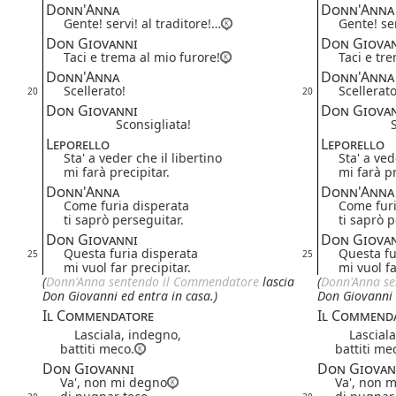
Donn'Anna
Donn'Anna
Gente! servi! al traditore!…
Gente! ser
Don Giovanni
Don Giova
Taci e trema al mio furore!
Taci e tr
Donn'Anna
Donn'Anna
Scellerato!
Scellerato
20
20
Don Giovanni
Don Giova
Sconsigliata!
Leporello
Leporello
Sta' a veder che il libertino
Sta' a ved
mi farà precipitar.
mi farà pr
Donn'Anna
Donn'Anna
Come furia disperata
Come furi
ti saprò perseguitar.
ti saprò p
Don Giovanni
Don Giova
Questa furia disperata
Questa fu
25
25
mi vuol far precipitar.
mi vuol fa
(
Donn'Anna
sentendo il Commendatore
lascia
(
Donn'Anna
se
Don Giovanni ed entra in casa.)
Don Giovanni 
Il Commendatore
Il Commend
Lasciala, indegno,
Lasciala,
battiti meco.
battiti me
Don Giovanni
Don Giovan
Va', non mi degno
Va', non 