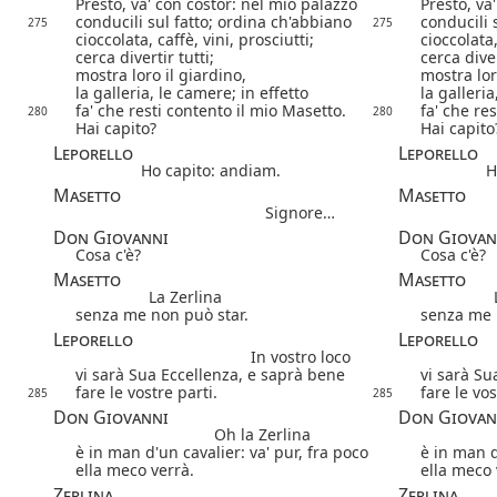
Presto, va' con costor: nel mio palazzo
Presto, va
conducili sul fatto; ordina ch'abbiano
conducili 
275
275
cioccolata, caffè, vini, prosciutti;
cioccolata,
cerca divertir tutti;
cerca diver
mostra loro il giardino,
mostra lor
la galleria, le camere; in effetto
la galleria
fa' che resti contento il mio Masetto.
fa' che re
280
280
Hai capito?
Hai capito
Leporello
Leporello
Ho capito: andiam.
H
Masetto
Masetto
Signore…
Don Giovanni
Don Giovan
Cosa c'è?
Cosa c'è?
Masetto
Masetto
La Zerlina
senza me non può star.
senza me 
Leporello
Leporello
In vostro loco
vi sarà Sua Eccellenza, e saprà bene
vi sarà Su
fare le vostre parti.
fare le vos
285
285
Don Giovanni
Don Giovan
Oh la Zerlina
è in man d'un cavalier: va' pur, fra poco
è in man d
ella meco verrà.
ella meco 
Zerlina
Zerlina