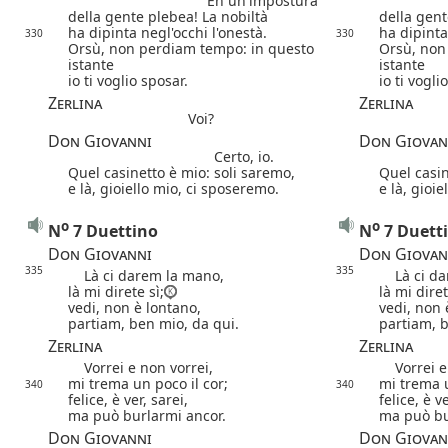
Eh un'impostura
della gente plebea! La nobiltà
della gent
ha dipinta negl'occhi l'onestà.
ha dipinta
330
330
Orsù, non perdiam tempo: in questo
Orsù, non
istante
istante
io ti voglio sposar.
io ti vogli
Zerlina
Zerlina
Voi?
Don Giovanni
Don Giovan
Certo, io.
Quel casinetto è mio: soli saremo,
Quel casin
e là, gioiello mio, ci sposeremo.
e là, gioi
o
o
N
7 Duettino
N
7 Duett
Don Giovanni
Don Giovan
335
335
Là ci darem la mano,
Là ci da
là mi direte sì;
là mi diret
vedi, non è lontano,
vedi, non 
partiam, ben mio, da qui.
partiam, b
Zerlina
Zerlina
Vorrei e non vorrei,
Vorrei e 
mi trema un poco il cor;
mi trema u
340
340
felice, è ver, sarei,
felice, è ve
ma può burlarmi ancor.
ma può bu
Don Giovanni
Don Giovan