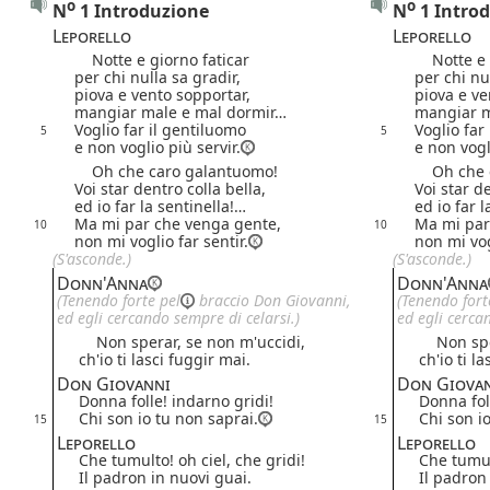
o
o
N
1 Introduzione
N
1 Intro
Leporello
Leporello
Notte e giorno faticar
Notte e g
per chi nulla sa gradir,
per chi nu
piova e vento sopportar,
piova e ve
mangiar male e mal dormir…
mangiar m
Voglio far il gentiluomo
Voglio far
5
5
e non voglio più servir.
e non vogl
Oh che caro galantuomo!
Oh che c
Voi star dentro colla bella,
Voi star de
ed io far la sentinella!…
ed io far 
Ma mi par che venga gente,
Ma mi par
10
10
non mi voglio far sentir.
non mi vog
(S'asconde.)
(S'asconde.)
Donn'Anna
Donn'Anna
(Tenendo forte
pel
braccio Don Giovanni,
(Tenendo for
ed egli cercando sempre di celarsi.)
ed egli cerca
Non sperar, se non m'uccidi,
Non sper
ch'io ti lasci fuggir mai.
ch'io ti l
Don Giovanni
Don Giova
Donna folle! indarno gridi!
Donna fol
Chi son io tu non saprai.
Chi son i
15
15
Leporello
Leporello
Che tumulto! oh ciel, che gridi!
Che tumult
Il padron in nuovi guai.
Il padron