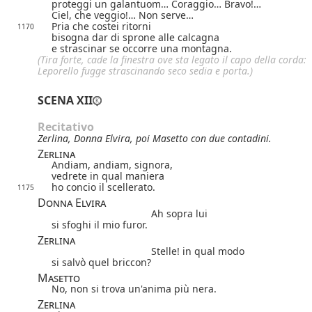
proteggi un galantuom… Coraggio… Bravo!…
Ciel, che veggio!… Non serve…
Pria che costei ritorni
1170
bisogna dar di sprone alle calcagna
e strascinar se occorre una montagna.
(Tira forte, cade la finestra ove sta legato il capo della corda:
Leporello fugge strascinando seco sedia e porta.)
SCENA XII
Recitativo
Zerlina, Donna Elvira, poi Masetto con due contadini.
Zerlina
Andiam, andiam, signora,
vedrete in qual maniera
ho concio il scellerato.
1175
Donna Elvira
Ah sopra lui
si sfoghi il mio furor.
Zerlina
Stelle! in qual modo
si salvò quel briccon?
Masetto
No, non si trova
un'anima più nera.
Zerlina