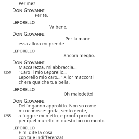
Per me?
Don Giovanni
Per te.
Leporello
Va bene.
Don Giovanni
Per la mano
essa allora mi prende…
Leporello
Ancora meglio.
Don Giovanni
M'accarezza, mi abbraccia…
"Caro il mio Leporello…
1250
Leporello mio caro…" Allor m'accorsi
ch'era qualche tua bella.
Leporello
Oh maledetto!
Don Giovanni
Dell'inganno approfitto. Non so come
mi riconosce: grida, sento gente,
a fuggire mi metto, e pronto pronto
1255
per quel muretto in questo loco io monto.
Leporello
E mi dite la cosa
con tale indifferenza!