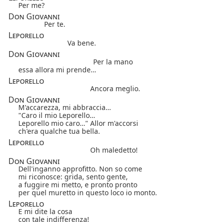
Per me?
Don Giovanni
Per te.
Leporello
Va bene.
Don Giovanni
Per la mano
essa allora mi prende…
Leporello
Ancora meglio.
Don Giovanni
M'accarezza, mi abbraccia…
"Caro il mio Leporello…
Leporello mio caro…" Allor m'accorsi
ch'era qualche tua bella.
Leporello
Oh maledetto!
Don Giovanni
Dell'inganno approfitto. Non so come
mi riconosce: grida, sento gente,
a fuggire mi metto, e pronto pronto
per quel muretto in questo loco io monto.
Leporello
E mi dite la cosa
con tale indifferenza!