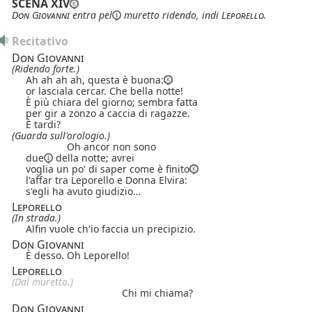
SCENA XIV
Don Giovanni
entra
pel
muretto ridendo, indi
Leporello
.
Recitativo
Don Giovanni
(Ridendo forte.)
Ah ah ah ah, questa è buona:
or lasciala cercar. Che bella notte!
È più chiara del giorno; sembra fatta
per gir a zonzo a caccia di ragazze.
È tardi?
(Guarda sull'orologio.)
Oh ancor non sono
due
della notte; avrei
voglia un po' di saper come è finito
l'affar tra Leporello e Donna Elvira:
s'egli ha avuto giudizio…
Leporello
(In strada.)
Alfin vuole ch'io faccia un precipizio.
Don Giovanni
È desso. Oh Leporello!
Leporello
(Dal muretto.)
Chi mi chiama?
Don Giovanni