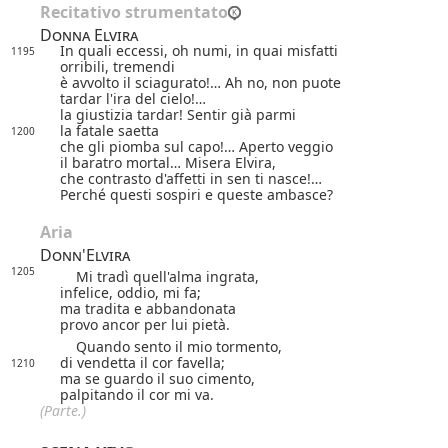
Recitativo strumentato
Donna Elvira
In quali eccessi, oh numi, in quai misfatti
1195
orribili, tremendi
è avvolto il sciagurato!… Ah no, non puote
tardar l'ira del cielo!…
la giustizia tardar! Sentir già parmi
la fatale saetta
1200
che gli piomba sul capo!… Aperto veggio
il baratro mortal… Misera Elvira,
che contrasto d'affetti in sen ti nasce!…
Perché questi sospiri e queste ambasce?
Aria
Donn'Elvira
1205
Mi tradì quell'alma ingrata,
infelice, oddio, mi fa;
ma tradita e abbandonata
provo ancor per lui pietà.
Quando sento il mio tormento,
di vendetta il cor favella;
1210
ma se guardo il suo cimento,
palpitando il cor mi va.
(Parte.)