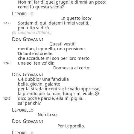
Non mi far di quei grugni e dimmi un poco:
come fu questa scena?
Leporello
In questo loco?
Sortiam di qui, datemi i miei vestiti,
1235
poi tutto vi dirò.
(Si cangiano d'abito.)
Don Giovanni
Questi vestiti
meritan, Leporello, una pensione.
Di tante istorielle
che accadute mi son per loro merto
una sol ten vo' dir.
1240
Donnesca al certo.
Don Giovanni
C'è dubbio? Una fanciulla
bella, giovin, galante
per la strada incontrai; le vado appresso,
la prendo per la man, fuggir mi vuole,
dico poche parole, ella mi piglia…
1245
sai per chi?
Leporello
Non lo so.
Don Giovanni
Per Leporello.
Leporello