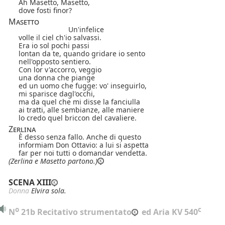
Ah Masetto, Masetto,
dove fosti finor?
Masetto
Un'infelice
volle il ciel ch'io salvassi.
Era io sol pochi passi
lontan da te, quando gridare io sento
nell'opposto sentiero.
Con lor v'accorro, veggio
una donna che piange
ed un uomo che fugge: vo' inseguirlo,
mi sparisce dagl'occhi,
ma da quel che mi disse la fanciulla
ai tratti, alle sembianze, alle maniere
lo credo quel briccon del cavaliere.
Zerlina
È desso senza fallo. Anche di questo
informiam Don Ottavio: a lui si aspetta
far per noi tutti o domandar vendetta.
(Zerlina e Masetto partono.)
SCENA XIII
Donna
Elvira sola.
o
c
N
 21b Recitativo strumentato
 ed Aria KV 540