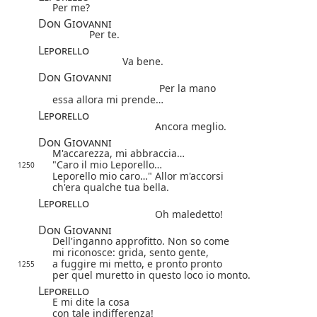
Per me?
Don Giovanni
Per te.
Leporello
Va bene.
Don Giovanni
Per la mano
essa allora mi prende…
Leporello
Ancora meglio.
Don Giovanni
M'accarezza, mi abbraccia…
"Caro il mio Leporello…
1250
Leporello mio caro…" Allor m'accorsi
ch'era qualche tua bella.
Leporello
Oh maledetto!
Don Giovanni
Dell'inganno approfitto. Non so come
mi riconosce: grida, sento gente,
a fuggire mi metto, e pronto pronto
1255
per quel muretto in questo loco io monto.
Leporello
E mi dite la cosa
con tale indifferenza!