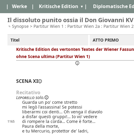
|
Werke
|
Kritische Edition
|
Diplomatische Ed
Il dissoluto punito ossia il Don Giovanni KV
Synopse > Partitur Wien 1 : Partitur Wien 2a : Partitur Wien 
Titel
ATTO PRIMO
Kritische Edition des vertonten Textes der Wiener Fassu
ohne Scena ultima (Partitur Wien 1)
SCENA XI
Recitativo
Leporello
solo.
Guarda un po' come stretto
mi legò l'assassina! Se potessi
liberarmi coi denti… Oh venga il diavolo
a disfar questi gruppi!… Io vo' vedere
di rompere la corda… Come è forte…
1165
Paura della morte,
e tu Mercurio, protettor de' ladri,