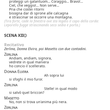
proteggi un galantuom… Coraggio… Bravo!…
Ciel, che veggio!… Non serve…
Pria che costei ritorni
bisogna dar di sprone alle calcagna
e strascinar se occorre una montagna.
(Tira forte, cade la finestra ove sta legato il capo della corda:
Leporello fugge strascinando seco sedia e porta.)
SCENA XII
Recitativo
Zerlina, Donna Elvira, poi Masetto con due contadini.
Zerlina
Andiam, andiam, signora,
vedrete in qual maniera
ho concio il scellerato.
Donna Elvira
Ah sopra lui
si sfoghi il mio furor.
Zerlina
Stelle! in qual modo
si salvò quel briccon?
Masetto
No, non si trova
un'anima più nera.
Zerlina