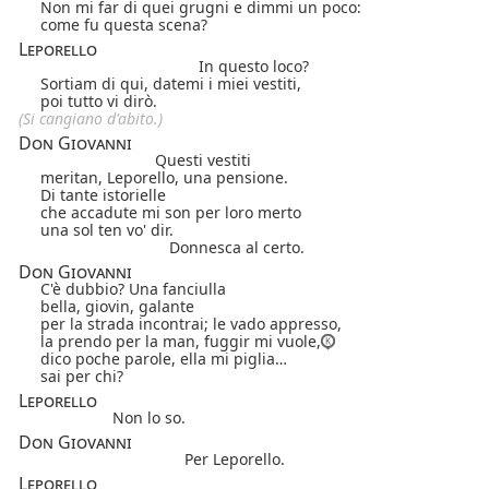
Non mi far di quei grugni e dimmi un poco:
come fu questa scena?
Leporello
In questo loco?
Sortiam di qui, datemi i miei vestiti,
poi tutto vi dirò.
(Si cangiano d'abito.)
Don Giovanni
Questi vestiti
meritan, Leporello, una pensione.
Di tante istorielle
che accadute mi son per loro merto
una sol ten vo' dir.
Donnesca al certo.
Don Giovanni
C'è dubbio? Una fanciulla
bella, giovin, galante
per la strada incontrai; le vado appresso,
la prendo per la man, fuggir mi vuole,
dico poche parole, ella mi piglia…
sai per chi?
Leporello
Non lo so.
Don Giovanni
Per Leporello.
Leporello