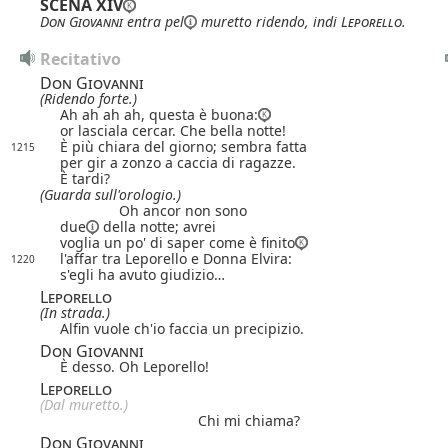
SCENA XIV
Don Giovanni
entra
pel
muretto ridendo, indi
Leporello
.
Recitativo
Don Giovanni
(Ridendo forte.)
Ah ah ah ah, questa è buona:
or lasciala cercar. Che bella notte!
È più chiara del giorno; sembra fatta
1215
per gir a zonzo a caccia di ragazze.
È tardi?
(Guarda sull'orologio.)
Oh ancor non sono
due
della notte; avrei
voglia un po' di saper come è finito
l'affar tra Leporello e Donna Elvira:
1220
s'egli ha avuto giudizio…
Leporello
(In strada.)
Alfin vuole ch'io faccia un precipizio.
Don Giovanni
È desso. Oh Leporello!
Leporello
(Dal muretto.)
Chi mi chiama?
Don Giovanni