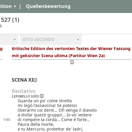
ition
|
Quellenbewertung
 527 (1)
2b
ATTO SECONDO
ng
Kritische Edition des vertonten Textes der Wiener Fassung
mit gekürzter Scena ultima (Partitur Wien 2a)
SCENA XI
Recitativo
Leporello
solo.
Guarda un po' come stretto
mi legò l'assassina! Se potessi
liberarmi coi denti… Oh venga il diavolo
a disfar questi gruppi!… Io vo' vedere
di rompere la corda… Come è forte…
1165
Paura della morte,
e tu Mercurio, protettor de' ladri,