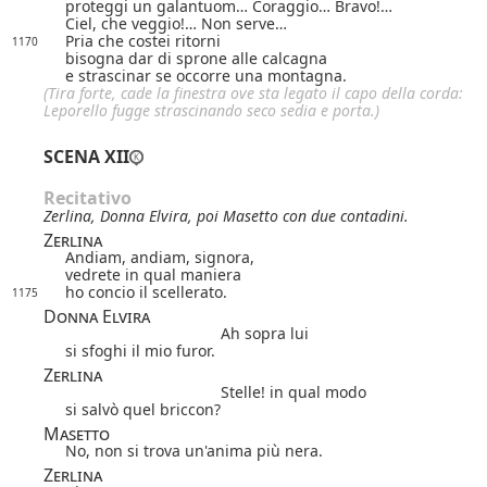
proteggi un galantuom… Coraggio… Bravo!…
Ciel, che veggio!… Non serve…
Pria che costei ritorni
1170
bisogna dar di sprone alle calcagna
e strascinar se occorre una montagna.
(Tira forte, cade la finestra ove sta legato il capo della corda:
Leporello fugge strascinando seco sedia e porta.)
SCENA XII
Recitativo
Zerlina, Donna Elvira, poi Masetto con due contadini.
Zerlina
Andiam, andiam, signora,
vedrete in qual maniera
ho concio il scellerato.
1175
Donna Elvira
Ah sopra lui
si sfoghi il mio furor.
Zerlina
Stelle! in qual modo
si salvò quel briccon?
Masetto
No, non si trova
un'anima più nera.
Zerlina