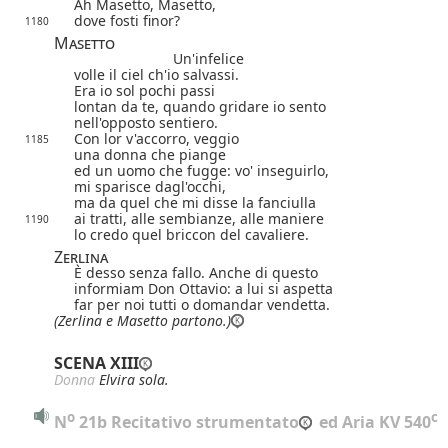
Ah Masetto, Masetto,
dove fosti finor?
1180
Masetto
Un'infelice
volle il ciel ch'io salvassi.
Era io sol pochi passi
lontan da te, quando gridare io sento
nell'opposto sentiero.
Con lor v'accorro, veggio
1185
una donna che piange
ed un uomo che fugge: vo' inseguirlo,
mi sparisce dagl'occhi,
ma da quel che mi disse la fanciulla
ai tratti, alle sembianze, alle maniere
1190
lo credo quel briccon del cavaliere.
Zerlina
È desso senza fallo. Anche di questo
informiam Don Ottavio: a lui si aspetta
far per noi tutti o domandar vendetta.
(Zerlina e Masetto partono.)
SCENA XIII
Donna
Elvira sola.
o
c
N
 21b Recitativo strumentato
 ed Aria KV 540