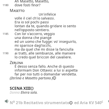
Ah Masetto, Masetto,
dove fosti finor?
1180
Masetto
Un'infelice
volle il ciel ch'io salvassi.
Era io sol pochi passi
lontan da te, quando gridare io sento
nell'opposto sentiero.
Con lor v'accorro, veggio
1185
una donna che piange
ed un uomo che fugge: vo' inseguirlo,
mi sparisce dagl'occhi,
ma da quel che mi disse la fanciulla
ai tratti, alle sembianze, alle maniere
1190
lo credo quel briccon del cavaliere.
Zerlina
È desso senza fallo. Anche di questo
informiam Don Ottavio: a lui si aspetta
far per noi tutti o domandar vendetta.
(Zerlina e Masetto partono.)
SCENA XIII
Donna
Elvira sola.
o
c
N
 21b Recitativo strumentato
 ed Aria KV 540