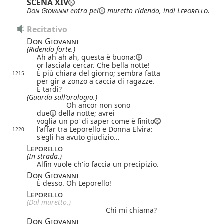
SCENA XIV
Don Giovanni
entra
pel
muretto ridendo, indi
Leporello
.
Recitativo
Don Giovanni
(Ridendo forte.)
Ah ah ah ah, questa è buona:
or lasciala cercar. Che bella notte!
È più chiara del giorno; sembra fatta
1215
per gir a zonzo a caccia di ragazze.
È tardi?
(Guarda sull'orologio.)
Oh ancor non sono
due
della notte; avrei
voglia un po' di saper come è finito
l'affar tra Leporello e Donna Elvira:
1220
s'egli ha avuto giudizio…
Leporello
(In strada.)
Alfin vuole ch'io faccia un precipizio.
Don Giovanni
È desso. Oh Leporello!
Leporello
(Dal muretto.)
Chi mi chiama?
Don Giovanni