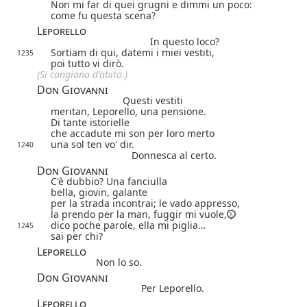
Non mi far di quei grugni e dimmi un poco:
come fu questa scena?
Leporello
In questo loco?
Sortiam di qui, datemi i miei vestiti,
1235
poi tutto vi dirò.
(Si cangiano d'abito.)
Don Giovanni
Questi vestiti
meritan, Leporello, una pensione.
Di tante istorielle
che accadute mi son per loro merto
una sol ten vo' dir.
1240
Donnesca al certo.
Don Giovanni
C'è dubbio? Una fanciulla
bella, giovin, galante
per la strada incontrai; le vado appresso,
la prendo per la man, fuggir mi vuole,
dico poche parole, ella mi piglia…
1245
sai per chi?
Leporello
Non lo so.
Don Giovanni
Per Leporello.
Leporello