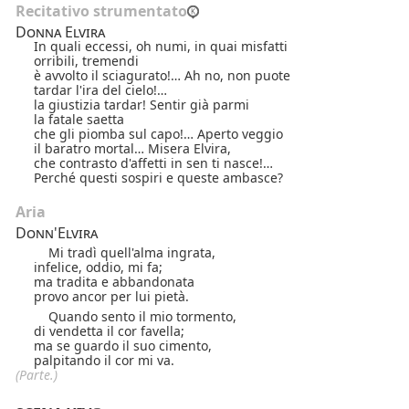
Recitativo strumentato
Donna Elvira
In quali eccessi, oh numi, in quai misfatti
orribili, tremendi
è avvolto il sciagurato!… Ah no, non puote
tardar l'ira del cielo!…
la giustizia tardar! Sentir già parmi
la fatale saetta
che gli piomba sul capo!… Aperto veggio
il baratro mortal… Misera Elvira,
che contrasto d'affetti in sen ti nasce!…
Perché questi sospiri e queste ambasce?
Aria
Donn'Elvira
Mi tradì quell'alma ingrata,
infelice, oddio, mi fa;
ma tradita e abbandonata
provo ancor per lui pietà.
Quando sento il mio tormento,
di vendetta il cor favella;
ma se guardo il suo cimento,
palpitando il cor mi va.
(Parte.)