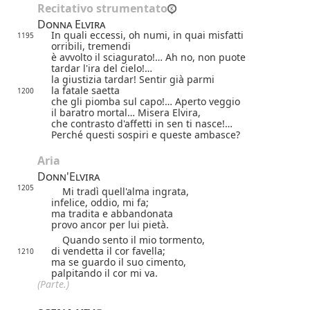
Recitativo strumentato
Donna Elvira
In quali eccessi, oh numi, in quai misfatti
1195
orribili, tremendi
è avvolto il sciagurato!… Ah no, non puote
tardar l'ira del cielo!…
la giustizia tardar! Sentir già parmi
la fatale saetta
1200
che gli piomba sul capo!… Aperto veggio
il baratro mortal… Misera Elvira,
che contrasto d'affetti in sen ti nasce!…
Perché questi sospiri e queste ambasce?
Aria
Donn'Elvira
1205
Mi tradì quell'alma ingrata,
infelice, oddio, mi fa;
ma tradita e abbandonata
provo ancor per lui pietà.
Quando sento il mio tormento,
di vendetta il cor favella;
1210
ma se guardo il suo cimento,
palpitando il cor mi va.
(Parte.)