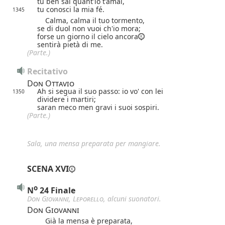
tu ben sai quant'io t'amai,
tu conosci la mia fé.
1345
Calma, calma il tuo tormento,
se di duol non vuoi ch'io mora;
forse un giorno il cielo ancora
sentirà pietà di me.
(Parte.)
Recitativo
Don Ottavio
Ah si segua il suo passo: io vo' con lei
1350
dividere i martiri;
saran meco men gravi i suoi sospiri.
(Parte.)
Sala, una mensa preparata per mangiare.
SCENA XVI
o
N
24 Finale
Don Giovanni
,
Leporello
, alcuni suonatori.
Don Giovanni
Già la mensa è preparata,