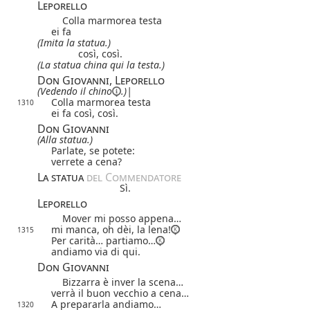
Leporello
Colla marmorea testa
ei fa
(Imita la statua.)
così, così.
(La statua china qui la testa.)
Don Giovanni, Leporello
(Vedendo
il chino
.)
|
Colla marmorea testa
1310
ei fa così, così.
Don Giovanni
(Alla statua.)
Parlate, se potete:
verrete a cena?
La statua
del Commendatore
Sì.
Leporello
Mover mi posso appena…
mi manca, oh dèi, la lena!
1315
Per carità… partiamo…
andiamo via di qui.
Don Giovanni
Bizzarra è inver la scena…
verrà il buon vecchio a cena…
A prepararla andiamo…
1320