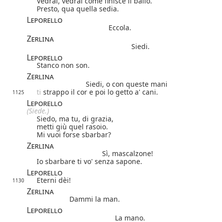
Vedrai, vedrai come finisce il ballo.
Presto, qua quella sedia.
Leporello
Eccola.
Zerlina
Siedi.
Leporello
Stanco non son.
Zerlina
Siedi, o con queste mani
ti
strappo il cor e poi lo getto a' cani.
1125
Leporello
(Siede.)
Siedo, ma tu, di grazia,
metti giù quel rasoio.
Mi vuoi forse sbarbar?
Zerlina
Sì, mascalzone!
Io sbarbare ti vo' senza sapone.
Leporello
Eterni dèi!
1130
Zerlina
Dammi la man.
Leporello
La mano.