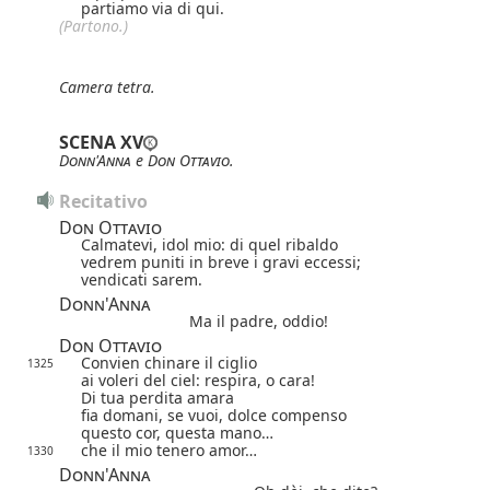
partiamo via di qui.
(Partono.)
Camera tetra.
SCENA XV
Donn'Anna
e
Don Ottavio
.
Recitativo
Don Ottavio
Calmatevi, idol mio: di quel ribaldo
vedrem puniti in breve i gravi eccessi;
vendicati sarem.
Donn'Anna
Ma il padre, oddio!
Don Ottavio
Convien chinare il ciglio
1325
ai voleri del ciel: respira, o cara!
Di tua perdita amara
fia domani, se vuoi, dolce compenso
questo cor, questa mano…
che il mio tenero amor…
1330
Donn'Anna