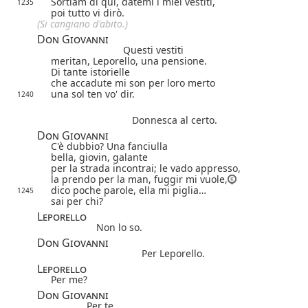
Sortiam di qui, datemi i miei vestiti,
1235
poi tutto vi dirò.
(Si cangiano d'abito.)
Don Giovanni
Questi vestiti
meritan, Leporello, una pensione.
Di tante istorielle
che accadute mi son per loro merto
una sol ten vo' dir.
1240
Donnesca al certo.
Don Giovanni
C'è dubbio? Una fanciulla
bella, giovin, galante
per la strada incontrai; le vado appresso,
la prendo per la man, fuggir mi vuole,
dico poche parole, ella mi piglia…
1245
sai per chi?
Leporello
Non lo so.
Don Giovanni
Per Leporello.
Leporello
Per me?
Don Giovanni
Per te.