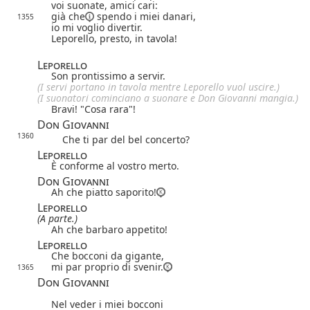
voi suonate, amici cari:
già che
spendo i miei danari,
1355
io mi voglio divertir.
Leporello, presto, in tavola!
Leporello
Son prontissimo a servir.
(I servi portano in tavola mentre Leporello vuol uscire.)
(I suonatori cominciano a suonare e Don Giovanni mangia.)
Bravi! "Cosa rara"!
Don Giovanni
1360
Che ti par del bel concerto?
Leporello
È conforme al vostro merto.
Don Giovanni
Ah che piatto saporito!
Leporello
(A parte.)
Ah che barbaro appetito!
Leporello
Che bocconi da gigante,
mi par proprio di svenir.
1365
Don Giovanni
Nel veder i miei bocconi