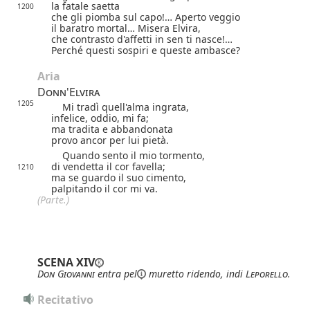
la fatale saetta
1200
che gli piomba sul capo!… Aperto veggio
il baratro mortal… Misera Elvira,
che contrasto d'affetti in sen ti nasce!…
Perché questi sospiri e queste ambasce?
Aria
Donn'Elvira
1205
Mi tradì quell'alma ingrata,
infelice, oddio, mi fa;
ma tradita e abbandonata
provo ancor per lui pietà.
Quando sento il mio tormento,
di vendetta il cor favella;
1210
ma se guardo il suo cimento,
palpitando il cor mi va.
(Parte.)
SCENA XIV
Don Giovanni
entra
pel
muretto ridendo, indi
Leporello
.
Recitativo