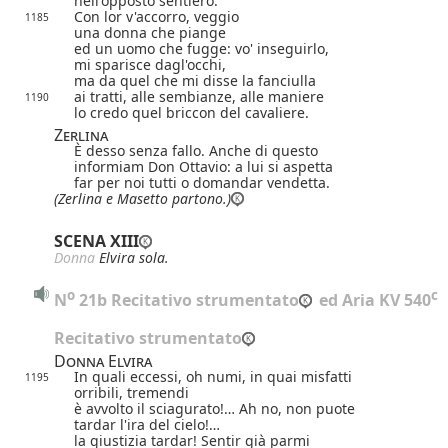
nell'opposto sentiero.
Con lor v'accorro, veggio
1185
una donna che piange
ed un uomo che fugge: vo' inseguirlo,
mi sparisce dagl'occhi,
ma da quel che mi disse la fanciulla
ai tratti, alle sembianze, alle maniere
1190
lo credo quel briccon del cavaliere.
Zerlina
È desso senza fallo. Anche di questo
informiam Don Ottavio: a lui si aspetta
far per noi tutti o domandar vendetta.
(Zerlina e Masetto partono.)
SCENA XIII
Donna
Elvira sola.
o
c
N
 21b Recitativo strumentato
 ed Aria KV 540
Recitativo strumentato
Donna Elvira
In quali eccessi, oh numi, in quai misfatti
1195
orribili, tremendi
è avvolto il sciagurato!… Ah no, non puote
tardar l'ira del cielo!…
la giustizia tardar! Sentir già parmi