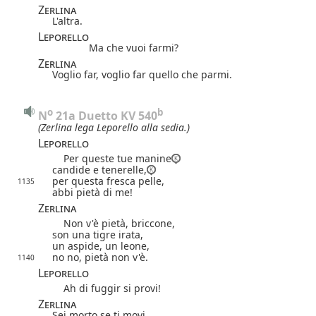
Zerlina
L'altra.
Leporello
Ma che vuoi farmi?
Zerlina
Voglio far, voglio far quello che parmi.
o
b
N
 21a Duetto KV 540
(Zerlina lega Leporello alla sedia.)
Leporello
Per queste tue manine
candide e tenerelle,
per questa fresca pelle,
1135
abbi pietà di me!
Zerlina
Non v'è pietà, briccone,
son una tigre irata,
un aspide, un leone,
no no, pietà non v'è.
1140
Leporello
Ah di fuggir si provi!
Zerlina
Sei morto se ti movi.