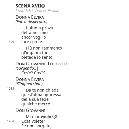
SCENA XVII
I suddetti,
Donna Elvira
.
Donna Elvira
(Entra disperata.)
L'ultima prova
dell'amor mio
ancor vogl'io
fare con te.
1390
Più non rammento
gl'inganni tuoi,
pietade io sento…
Don Giovanni, Leporello
(Sorgendo.)
|
Cos'è? Cos'è?
Donna Elvira
(S'inginocchia.)
1395
Da te non chiede
quest'alma oppressa
della sua fede
qualche mercé.
Don Giovanni
Mi
maraviglio
!
Cosa volete?
1400
Se non sorgete,