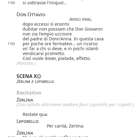
si sottrasse l'iniquo!…
1100
Don Ottavio
Amici miei,
dopo eccessi sì enormi
dubitar non possiam che Don Giovanni
non sia l'empio uccisore
del padre di Donn'Anna. In questa casa
per poche ore fermatevi… un ricorso
1105
vo' far a chi si deve, e in pochi istanti
vendicarvi prometto.
Così vuole dover, pietade, affetto.
(Partono.)
SCENA X
Zerlina
e
Leporello
.
Recitativo
Zerlina
(Con coltello alla mano conduce fuori Leporello per i capelli.)
Restate qua.
Leporello
Per carità, Zerlina.
Zerlina