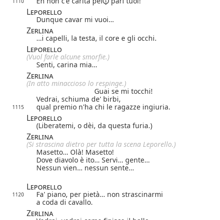
Eh non c'è carità
pei
pari tuoi!
1110
Leporello
Dunque cavar mi vuoi…
Zerlina
…i capelli, la testa, il core e gli occhi.
Leporello
(Vuol farle alcune smorfie.)
Senti, carina mia…
Zerlina
(In atto minaccioso lo respinge.)
Guai se mi tocchi!
Vedrai, schiuma de' birbi,
qual premio n'ha chi le ragazze ingiuria.
1115
Leporello
(Liberatemi, o dèi, da questa furia.)
Zerlina
(Si strascina dietro per tutta la scena Leporello.)
Masetto… Olà! Masetto!
Dove diavolo è ito… Servi… gente…
Nessun vien… nessun sente…
Leporello
Fa' piano, per pietà… non strascinarmi
1120
a coda di cavallo.
Zerlina