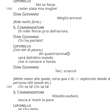
Leporello
Ma se fosse
costei stata mia moglie!
1260
Don Giovanni
Meglio ancora!
(Ride molto forte.)
Il Commendatore
Di rider finirai pria dell'aurora.
Don Giovanni
Chi ha parlato?
Leporello
(Con atti di paura.)
Ah qualch'anima
sarà dell'altro mondo
che vi conosce a fondo.
Don Giovanni
Taci, sciocco!
(Mette mano alla spada, cerca qua e là
pel
seplocreto dando d
percosse alle staute etc.)
Chi va là! Chi va là!
1265
Il Commendatore
Ribaldo audace,
lascia a' morti la pace.
Leporello
Ve l'ho detto.