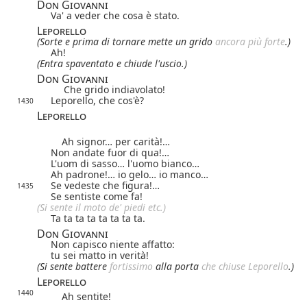
Don Giovanni
Va' a veder che cosa è stato.
Leporello
(Sorte e prima di tornare mette un grido
ancora più forte
.)
Ah!
(Entra spaventato e chiude l'uscio.)
Don Giovanni
Che grido indiavolato!
Leporello, che cos'è?
1430
Leporello
Ah signor… per carità!…
Non andate fuor di qua!…
L'uom di sasso… l'uomo bianco…
Ah padrone!… io gelo… io manco…
Se vedeste che figura!…
1435
Se sentiste come fa!
(Si sente il moto de' piedi etc.)
Ta ta ta ta ta ta ta ta.
Don Giovanni
Non capisco niente affatto:
tu sei matto in verità!
(Si sente battere
fortissimo
alla porta
che chiuse Leporello
.)
Leporello
1440
Ah sentite!