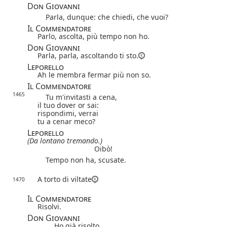
Don Giovanni
Parla, dunque: che chiedi, che vuoi?
Il Commendatore
Parlo, ascolta, più tempo non ho.
Don Giovanni
Parla, parla, ascoltando ti sto.
Leporello
Ah le membra fermar più non so.
Il Commendatore
1465
Tu m'invitasti a cena,
il tuo dover or sai:
rispondimi, verrai
tu a cenar meco?
Leporello
(Da lontano tremando.)
Oibò!
Tempo non ha, scusate.
A torto di viltate
1470
Il Commendatore
Risolvi.
Don Giovanni
Ho già risolto.