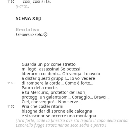
così, così si fa.
1160
(Parte.)
SCENA XI
Recitativo
Leporello
solo.
Guarda un po' come stretto
mi legò l'assassina! Se potessi
liberarmi coi denti… Oh venga il diavolo
a disfar questi gruppi!… Io vo' vedere
di rompere la corda… Come è forte…
1165
Paura della morte,
e tu Mercurio, protettor de' ladri,
proteggi un galantuom… Coraggio… Bravo!…
Ciel, che veggio!… Non serve…
Pria che costei ritorni
1170
bisogna dar di sprone alle calcagna
e strascinar se occorre una montagna.
(Tira forte, cade la finestra ove sta legato il capo della corda:
Leporello fugge strascinando seco sedia e porta.)