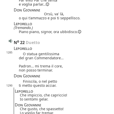
Par vivo! Par che senta
e voglia parlar…
Don Giovanni
Orsù, va' là,
o qui t'ammazzo e poi ti seppellisco.
Leporello
(Tremando.)
Piano piano, signor, ora ubbidisco.
o
N
22
 Duetto
Leporello
1285
O statua gentilissima
del gran Commendatore…
Padron… mi trema il core,
non posso terminar.
Don Giovanni
Finiscila, o nel petto
ti metto questo acciar.
1290
Leporello
Che impiccio, che capriccio!
Io sentomi gelar.
Don Giovanni
Che gusto, che spassetto!
Lo voglio far tremar.