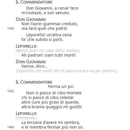
Il Commendatore
Don Giovanni, a cenar teco
m'invitasti, e son venuto.
Don Giovanni
Non l'avrei giammai creduto,
ma farò quel che potrò!
1450
Leporello! un'altra cena
fa' che subito si porti.
Leporello
(Mezzo fuori col capo dalla mensa.)
Ah padron! siam tutti morti!
Don Giovanni
Vanne, dico…
(Leporello con molti atti di paura esce e va per partire.)
Il Commendatore
Ferma un po'.
1455
Non si pasce di cibo mortale
chi si pasce di cibo celeste:
altre cure più gravi di queste,
altra brama quaggiù mi guidò!
Leporello
(Tremando.)
La terzana d'avere mi sembra,
e le membra fermar più non so.
1460