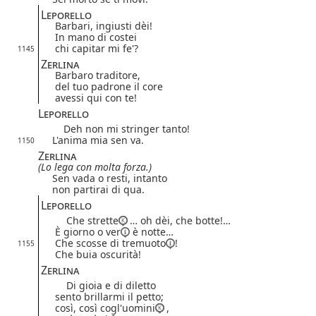
Leporello
Barbari, ingiusti dèi!
In mano di costei
chi capitar mi fe'?
1145
Zerlina
Barbaro traditore,
del tuo padrone il core
avessi qui con te!
Leporello
Deh non mi stringer tanto!
L'anima mia sen va.
1150
Zerlina
(Lo lega con molta forza.)
Sen vada o resti, intanto
non partirai di qua.
Leporello
Che strette
… oh dèi, che botte!…
È giorno
o ver
è notte…
Che scosse di
tremuoto
!
1155
Che buia oscurità!
Zerlina
Di gioia e di diletto
sento brillarmi il petto;
così, così cogl'uomini
,