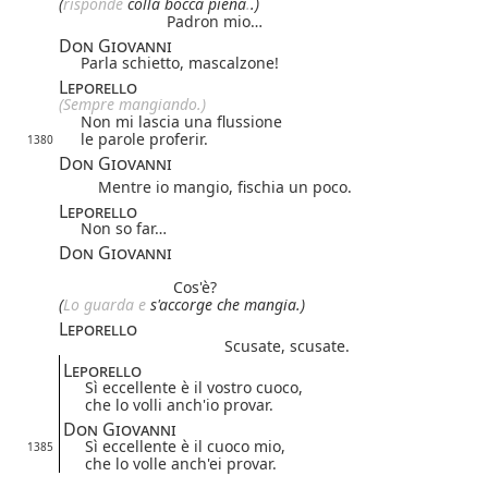
(
risponde
colla bocca piena
.
.)
Padron mio…
Don Giovanni
Parla schietto, mascalzone!
Leporello
(Sempre mangiando.)
Non mi lascia una flussione
le parole proferir.
1380
Don Giovanni
Mentre io mangio, fischia un poco.
Leporello
Non so far…
Don Giovanni
Cos'è?
(
Lo guarda e
s'accorge che mangia.)
Leporello
Scusate, scusate.
Leporello
Sì eccellente è il vostro cuoco,
che lo volli anch'io provar.
Don Giovanni
Sì eccellente è il cuoco mio,
1385
che lo volle anch'ei provar.