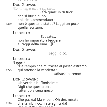
Don Giovanni
(Con indifferenza e sprezzo.)
Sarà qualcun di fuori
che si burla di noi…
Ehi, del Commendatore
non è questa la statua? Leggi un poco
1270
quella iscrizion.
Leporello
Scusate…
non ho imparato a leggere
ai raggi della luna…
Don Giovanni
Leggi, dico.
Leporello
(Legge.)
"Dell'empio che mi trasse al passo estremo
qui attendo la vendetta."
1275
Udiste? Io tremo!
Don Giovanni
Oh vecchio buffonissimo!
Digli che questa sera
l'attendo a cena meco.
Leporello
Che pazzia! Ma vi par… Oh dèi, mirate
che terribili occhiate egli ci dà!
1280