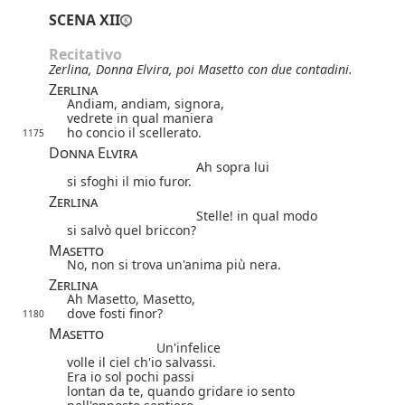
SCENA XII
Recitativo
Zerlina, Donna Elvira, poi Masetto con due contadini.
Zerlina
Andiam, andiam, signora,
vedrete in qual maniera
ho concio il scellerato.
1175
Donna Elvira
Ah sopra lui
si sfoghi il mio furor.
Zerlina
Stelle! in qual modo
si salvò quel briccon?
Masetto
No, non si trova
un'anima più nera.
Zerlina
Ah Masetto, Masetto,
dove fosti finor?
1180
Masetto
Un'infelice
volle il ciel ch'io salvassi.
Era io sol pochi passi
lontan da te, quando gridare io sento