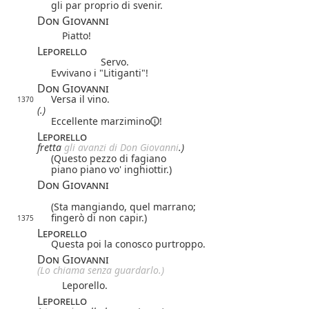
gli par proprio di svenir.
Don Giovanni
Piatto!
Leporello
Servo.
Evvivano i "Litiganti"!
Don Giovanni
Versa il vino.
1370
(.)
Eccellente
marzimino
!
Leporello
fretta
gli avanzi di Don Giovanni
.)
(Questo pezzo di fagiano
piano piano vo' inghiottir.)
Don Giovanni
(Sta mangiando, quel marrano;
fingerò di non capir.)
1375
Leporello
Questa poi la conosco purtroppo.
Don Giovanni
(Lo chiama senza guardarlo.)
Leporello.
Leporello