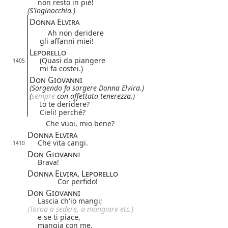
non resto in piè!
(S'inginocchia.)
Donna Elvira
Ah non deridere
gli affanni miei!
Leporello
(Quasi da piangere
1405
mi fa costei.)
Don Giovanni
(Sorgendo fa sorgere Donna Elvira.)
(
sempre
con affettata tenerezza.)
Io te deridere?
Cieli! perché?
Che vuoi, mio bene?
Donna Elvira
Che vita cangi.
1410
Don Giovanni
Brava!
Donna Elvira, Leporello
Cor perfido!
Don Giovanni
Lascia ch'io mangi;
(Torna a sedere, a mangiare etc.)
e se ti piace,
mangia con me.