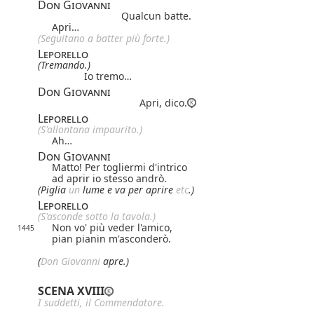
Don Giovanni
Qualcun batte.
Apri…
(Seguitano a batter più forte.)
Leporello
(Tremando.)
Io tremo…
Don Giovanni
Apri, dico.
Leporello
(S'allontana impaurito.)
Ah…
Don Giovanni
Matto! Per togliermi d'intrico
ad aprir io stesso andrò.
(Piglia
un
lume e va per aprire
etc
.)
Leporello
(S'asconde sotto la tavola.)
Non vo' più veder l'amico,
1445
pian pianin m'asconderò.
(
Don Giovanni
apre.)
SCENA XVIII
I suddetti, il Commendatore.