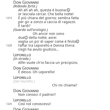
Don Giovanni
(Ridendo forte.)
Ah ah ah ah, questa è buona:
or lasciala cercar. Che bella notte!
È più chiara del giorno; sembra fatta
1215
per gir a zonzo a caccia di ragazze.
È tardi?
(Guarda sull'orologio.)
Oh ancor non sono
due
della notte; avrei
voglia un po' di saper come è finito
l'affar tra Leporello e Donna Elvira:
1220
s'egli ha avuto giudizio…
Leporello
(In strada.)
Alfin vuole ch'io faccia un precipizio.
Don Giovanni
È desso. Oh Leporello!
Leporello
(Dal muretto.)
Chi mi chiama?
Don Giovanni
Non conosci il padron?
Leporello
Così nol conoscessi!
1225
Don Giovanni