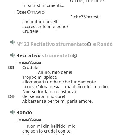
Oh dèi, che dite?…
In sì tristi momenti…
Don Ottavio
E che? Vorresti
con indugi novelli
accrescer le mie pene?
Crudele!
o
N
 23 Recitativo strumentato
 e Rondò
Recitativo
 strumentato
Donn'Anna
Crudele!
1335
Ah no, mio bene!
Troppo mi spiace
allontanarti un ben che lungamente
la nostr'alma desia… ma il mondo… oh dio…
Non sedur la
mia
costanza
del sensibil mio core!
1340
Abbastanza per te mi parla amore.
Rondò
Donn'Anna
Non mi dir, bell'idol mio,
che son io crudel con te;