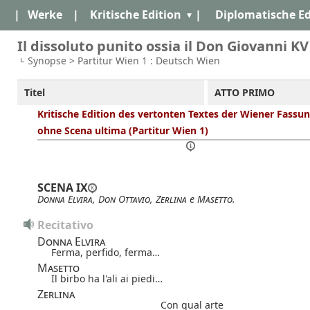
|
Werke
|
Kritische Edition
|
Diplomatische Ed
Il dissoluto punito ossia il Don Giovanni KV
Synopse > Partitur Wien 1 : Deutsch Wien
Titel
ATTO PRIMO
Kritische Edition des vertonten Textes der Wiener Fassu
ohne Scena ultima (Partitur Wien 1)
SCENA IX
Donna Elvira
,
Don Ottavio
,
Zerlina
e
Masetto
.
Recitativo
Donna Elvira
Ferma, perfido, ferma…
Masetto
Il birbo ha l'ali ai piedi…
Zerlina
Con qual arte