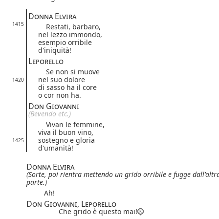
Donna Elvira
1415
Restati, barbaro,
nel lezzo immondo,
esempio orribile
d'iniquità!
Leporello
Se non si muove
nel suo dolore
1420
di sasso ha il core
o cor non ha.
Don Giovanni
(Bevendo etc.)
Vivan le femmine,
viva il buon vino,
sostegno e gloria
1425
d'umanità!
Donna Elvira
(Sorte,
poi rientra mettendo un grido orribile e fugge dall'altr
parte.)
Ah!
Don Giovanni, Leporello
Che grido è questo mai!