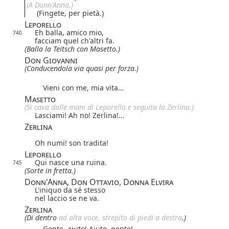
(A Donn'Anna.)
(Fingete, per pietà.)
Leporello
Eh balla, amico mio,
740
facciam quel ch'altri fa.
(Balla la Teitsch con Masetto.)
Don Giovanni
(Conducendola via quasi per forza.)
Vieni con me, mia vita…
Masetto
(Si cava dalle mani di Leporello e seguita la Zerlina.)
Lasciami! Ah no! Zerlina!…
Zerlina
Oh numi! son tradita!
Leporello
Qui nasce una ruina.
745
(Sorte in fretta.)
Donn'Anna, Don Ottavio, Donna Elvira
L'iniquo da sé stesso
nel laccio se ne va.
Zerlina
(Di dentro
ad alta voce, strepito di piedi a destra
.)
Gente, aiuto! Aiuto, gente!