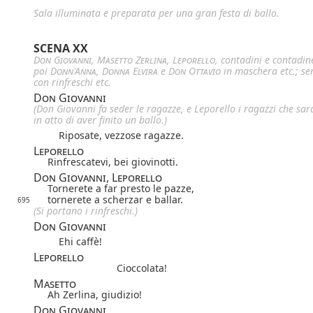
Sala illuminata e preparata per una gran festa di ballo.
SCENA XX
Don Giovanni
,
Masetto
Zerlina
,
Leporello
, contadini e contadin
poi
Donn'Anna
,
Donna Elvira
e
Don Ottavio
in maschera etc.; se
con rinfreschi etc.
Don Giovanni
(Don Giovanni fa seder le ragazze, e Leporello i ragazzi che sa
in atto di aver finito un ballo.)
Riposate, vezzose ragazze.
Leporello
Rinfrescatevi, bei giovinotti.
Don Giovanni, Leporello
Tornerete a far presto le pazze,
tornerete a scherzar e ballar.
695
(Si portano i rinfreschi.)
Don Giovanni
Ehi caffè!
Leporello
Cioccolata!
Masetto
Ah Zerlina, giudizio!
Don Giovanni