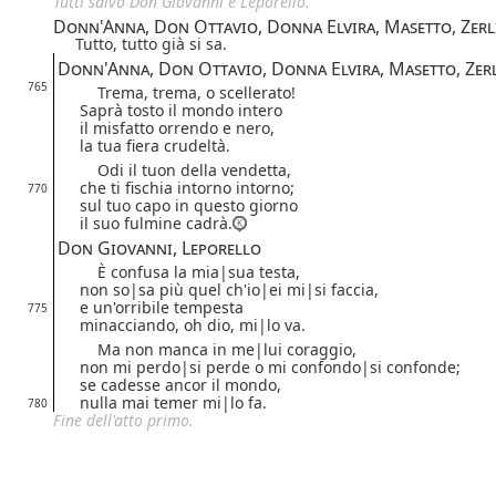
Tutti salvo Don Giovanni e Leporello.
Donn'Anna, Don Ottavio, Donna Elvira, Masetto, Zerl
Tutto, tutto già si sa.
Donn'Anna, Don Ottavio, Donna Elvira, Masetto, Zer
765
Trema, trema, o scellerato!
Saprà tosto il mondo intero
il misfatto orrendo e nero,
la tua fiera crudeltà.
Odi il tuon della vendetta,
che ti fischia intorno intorno;
770
sul tuo capo in questo giorno
il suo fulmine cadrà.
Don Giovanni, Leporello
È confusa la
mia|
sua
testa,
non
so|
sa
più quel ch'
io|
ei
mi|
si
faccia,
e un'orribile tempesta
775
minacciando, oh dio,
mi|
lo
va.
Ma non manca in
me|
lui
coraggio,
non
mi perdo|
si perde
o
mi confondo|
si confonde
;
se cadesse ancor il mondo,
nulla mai temer
mi|
lo
fa.
780
Fine dell'atto primo.