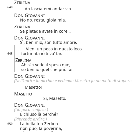
Zerlina
640
Ah lasciatemi andar via…
Don Giovanni
No no, resta, gioia mia.
Zerlina
Se pietade avete in core…
Don Giovanni
Sì, ben mio, son tutto amore.
Vieni un poco in questo loco,
fortunata io ti vo' far.
645
Zerlina
Ah s'ei vede il sposo mio,
so ben io quel che può far.
Don Giovanni
(Nell'aprire la nicchia e vedendo Masetto fa un moto di stupore.
Masetto!
Masetto
Sì, Masetto.
Don Giovanni
(Un poco confuso.)
E chiuso là perché?
(Riprende ardire.)
La bella tua Zerlina
650
non può, la poverina,