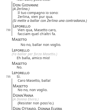
Don Giovanni
(A Zerlina.)
Il tuo compagno io sono:
Zerlina, vien pur qua.
(Si mette a ballar con Zerlina una contradanza.)
Leporello
Vien qua, Masetto caro,
730
facciam quel ch'altri fa.
Masetto
No no, ballar non voglio.
Leporello
(Fa ballar per forza Masetto.)
Eh balla, amico mio!
Masetto
No.
Leporello
Sì.
735
Caro Masetto, balla!
Masetto
No no, non voglio.
Donn'Anna
(A Donna Elvira.)
(Resister non poss'io.)
Don Ottavio, Donna Elvira