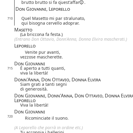
brutto brutto si fa quest'affar
.
Don Giovanni, Leporello
Quel Masetto mi par stralunato,
710
qui bisogna cervello adoprar.
Masetto
(La briccona fa festa.)
(Entrano Don Ottavio, Donn'Anna, Donna Elvira mascherati.)
Leporello
Venite pur avanti,
vezzose mascherette.
Don Giovanni
È aperto a tutti quanti,
715
viva la libertà!
Donn'Anna, Don Ottavio, Donna Elvira
Siam grati a tanti segni
di generosità.
Don Giovanni, Donn'Anna, Don Ottavio, Donna Elvira
Leporello
Viva la libertà!
Don Giovanni
720
Ricominciate il suono.
(A Leporello che porrà in ordine etc.)
Tu accoppia i ballerini.