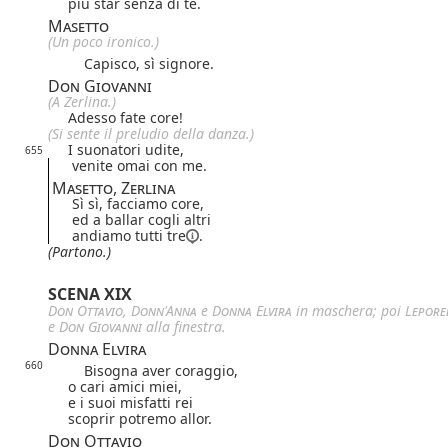
più star senza di te.
Masetto
(Un poco ironico.)
Capisco, sì signore.
Don Giovanni
(A Zerlina.)
Adesso fate core!
(Si sente il preludio della danza.)
I suonatori udite,
655
venite omai con me.
Masetto, Zerlina
Sì sì, facciamo core,
ed a ballar cogli altri
andiamo
tutti tre
.
(Partono.)
SCENA XIX
Don Ottavio
,
Donn'Anna
e
Donna Elvira
in maschera; poi
Lepore
e
Don Giovanni
alla finestra.
Donna Elvira
660
Bisogna aver coraggio,
o cari amici miei,
e i suoi misfatti rei
scoprir potremo allor.
Don Ottavio