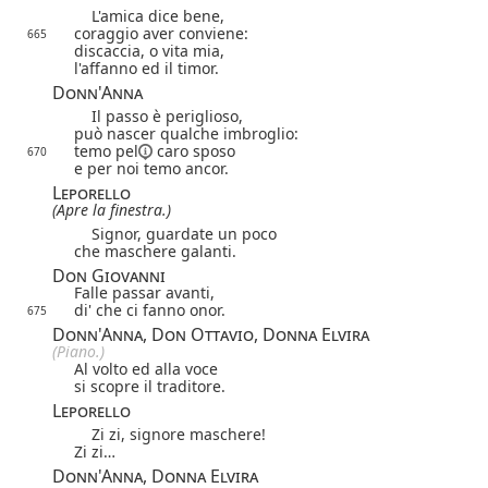
L'amica dice bene,
coraggio aver conviene:
665
discaccia, o vita mia,
l'affanno ed il timor.
Donn'Anna
Il passo è periglioso,
può nascer qualche imbroglio:
temo
pel
caro sposo
670
e per noi temo ancor.
Leporello
(Apre la finestra.)
Signor, guardate un poco
che maschere galanti.
Don Giovanni
Falle passar avanti,
di' che ci fanno onor.
675
Donn'Anna, Don Ottavio, Donna Elvira
(Piano.)
Al volto ed alla voce
si scopre il traditore.
Leporello
Zi zi, signore maschere!
Zi zi…
Donn'Anna, Donna Elvira