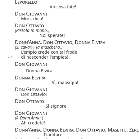
Leporello
Ah cosa fate!
Don Giovanni
Mori, dico!
Don Ottavio
(Pistola in mano.)
Nol sperate!
Donn'Anna, Don Ottavio, Donna Elvira
(Si cava
no
la maschera.)
L'empio crede con tal frode
di nasconder l'empietà.
760
Don Giovanni
Donna Elvira!
Donna Elvira
Sì, malvagio!
Don Giovanni
Don Ottavio!
Don Ottavio
Sì signore!
Don Giovanni
(A Donn'Anna.)
Ah credete!
Donn'Anna, Donna Elvira, Don Ottavio, Masetto, Zerl
Traditore!