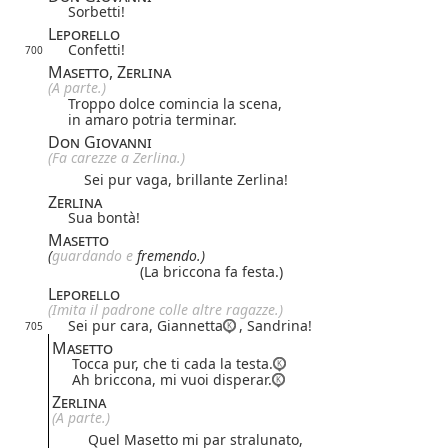
Sorbetti!
Leporello
Confetti!
700
Masetto, Zerlina
(A parte.)
Troppo dolce comincia la scena,
in amaro potria terminar.
Don Giovanni
(Fa carezze a Zerlina.)
Sei pur vaga, brillante Zerlina!
Zerlina
Sua bontà!
Masetto
(
guarda
ndo
e
fremendo.)
(La briccona fa festa.)
Leporello
(Imita il padrone colle altre ragazze.)
Sei pur cara, Giannetta
, Sandrina!
705
Masetto
Tocca pur, che ti cada la testa.
Ah briccona, mi vuoi disperar.
Zerlina
(A parte.)
Quel Masetto mi par stralunato,