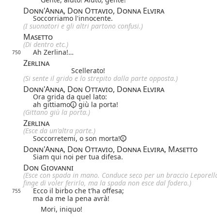
Donn'Anna, Don Ottavio, Donna Elvira
Soccorriamo l'innocente.
(I suonatori e gli altri partono confusi.)
Masetto
(Di dentro etc.)
Ah Zerlina!…
750
Zerlina
Scellerato!
(Si sente il grido e lo strepito dalla parte opposta.)
Donn'Anna, Don Ottavio, Donna Elvira
Ora grida da quel lato:
ah
gittiamo
giù la porta!
(Gittano giù la porta.)
Zerlina
(Esce da un'altra parte.)
Soccorretemi, o son morta!
Donn'Anna, Don Ottavio, Donna Elvira, Masetto
Siam qui noi per tua difesa.
Don Giovanni
(Esce con spada in mano. Conduce seco per un braccio Leporell
finge di voler ferirlo, ma la spada non esce dal fodero.)
Ecco il birbo che t'ha offesa;
755
ma da me la pena avrà!
Mori, iniquo!