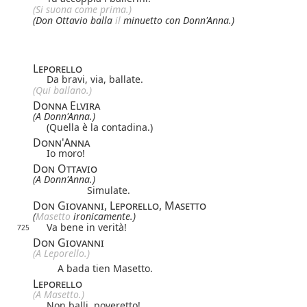
(Si suona come prima.)
(Don Ottavio balla
il
minuetto con Donn'Anna.)
Leporello
Da bravi, via, ballate.
(Qui ballano.)
Donna Elvira
(A Donn'Anna.)
(Quella è la contadina.)
Donn'Anna
Io moro!
Don Ottavio
(A Donn'Anna.)
Simulate.
Don Giovanni, Leporello, Masetto
(
Masetto 
ironicamente.)
Va bene in verità!
725
Don Giovanni
(A Leporello.)
A bada tien Masetto.
Leporello
(A Masetto.)
Non balli, poveretto!