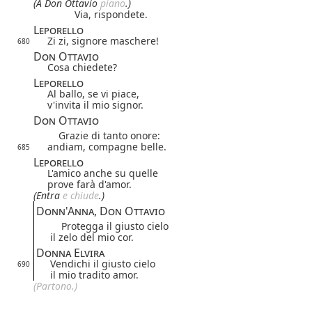
(A Don Ottavio
piano
.)
Via, rispondete.
Leporello
Zi zi, signore maschere!
680
Don Ottavio
Cosa chiedete?
Leporello
Al ballo, se vi piace,
v'invita il mio signor.
Don Ottavio
Grazie di tanto onore:
andiam, compagne belle.
685
Leporello
L'amico anche su quelle
prove farà d'amor.
(Entra
e chiude
.)
Donn'Anna, Don Ottavio
Protegga il giusto cielo
il zelo del mio cor.
Donna Elvira
Vendichi il giusto cielo
690
il mio tradito amor.
(Partono.)