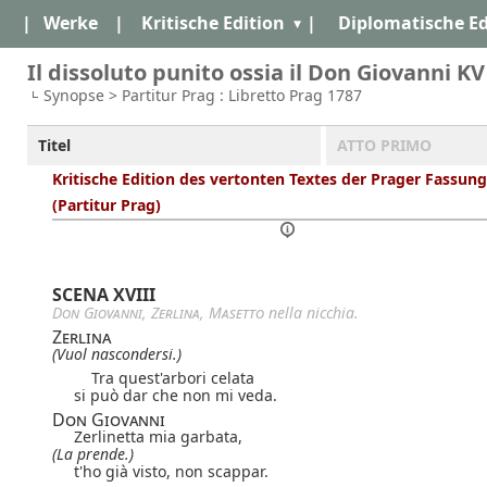
|
Werke
|
Kritische Edition
|
Diplomatische Ed
Il dissoluto punito ossia il Don Giovanni KV
Synopse > Partitur Prag : Libretto Prag 1787
Titel
ATTO PRIMO
Kritische Edition des vertonten Textes der Prager Fassung
(Partitur Prag)
SCENA XVIII
Don Giovanni
,
Zerlina
,
Masetto
nella nicchia.
Zerlina
(Vuol nascondersi.)
Tra quest'arbori celata
si può dar che non mi veda.
Don Giovanni
Zerlinetta mia garbata,
(La prende.)
t'ho già visto, non scappar.