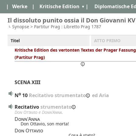
|
Werke
|
Kritische Edition
|
Diplomatische Ed
Il dissoluto punito ossia il Don Giovanni KV
Synopse > Partitur Prag : Libretto Prag 1787
Titel
ATTO PRIMO
Kritische Edition des vertonten Textes der Prager Fassung
(Partitur Prag)
SCENA XIII
o
N
10
 Recitativo strumentato
 ed Aria
Recitativo
 strumentato
Don Ottavio
e
Donn'Anna
.
Donn'Anna
Don Ottavio, son morta!
Don Ottavio
Cosa è stato?