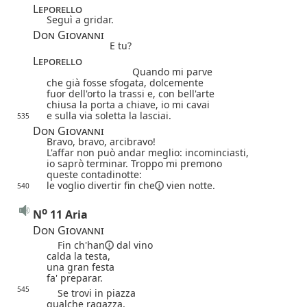
Leporello
Seguì a gridar.
Don Giovanni
E tu?
Leporello
Quando mi parve
che già fosse sfogata, dolcemente
fuor dell'orto la trassi e, con bell'arte
chiusa la porta a chiave,
io mi cavai
e sulla via soletta la lasciai.
535
Don Giovanni
Bravo, bravo, arcibravo!
L'affar non può andar meglio: incominciasti,
io saprò terminar. Troppo mi premono
queste contadinotte:
le voglio divertir
fin che
vien notte.
540
o
N
11 Aria
Don Giovanni
Fin ch'han
dal vino
calda la testa,
una gran festa
fa' preparar.
545
Se trovi in piazza
qualche ragazza,