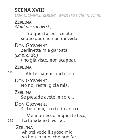
SCENA XVIII
Don Giovanni
,
Zerlina
,
Masetto
nella nicchia.
Zerlina
(Vuol nascondersi.)
Tra quest'arbori celata
si può dar che non mi veda.
Don Giovanni
Zerlinetta mia garbata,
(La prende.)
t'ho già visto, non scappar.
Zerlina
640
Ah lasciatemi andar via…
Don Giovanni
No no, resta, gioia mia.
Zerlina
Se pietade avete in core…
Don Giovanni
Sì, ben mio, son tutto amore.
Vieni un poco in questo loco,
fortunata io ti vo' far.
645
Zerlina
Ah s'ei vede il sposo mio,
so ben io quel che può far.