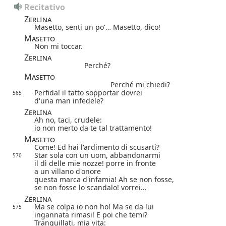
Recitativo
Zerlina
Masetto, senti un po'… Masetto, dico!
Masetto
Non mi toccar.
Zerlina
Perché?
Masetto
Perché mi chiedi?
Perfida! il tatto sopportar dovrei
565
d'una man infedele?
Zerlina
Ah no, taci, crudele:
io non merto da te tal trattamento!
Masetto
Come! Ed hai l'ardimento di scusarti?
Star sola con un uom, abbandonarmi
570
il dì delle mie nozze! porre in fronte
a un villano d'onore
questa marca d'infamia! Ah se non fosse,
se non fosse lo scandalo! vorrei…
Zerlina
Ma se colpa io non ho! Ma se da lui
575
ingannata rimasi! E poi che temi?
Tranquillati, mia vita: