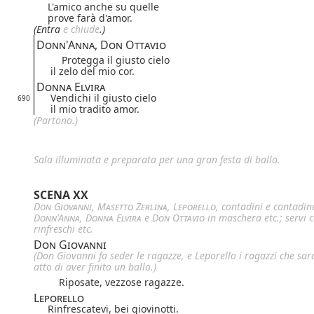
L'amico anche su quelle
prove farà d'amor.
(Entra
e chiude
.)
Donn'Anna, Don Ottavio
Protegga il giusto cielo
il zelo del mio cor.
Donna Elvira
Vendichi il giusto cielo
690
il mio tradito amor.
(Partono.)
Sala illuminata e preparata per una gran festa di ballo.
SCENA XX
Don Giovanni
,
Masetto
Zerlina
,
Leporello
, contadini e contadin
Donn'Anna
,
Donna Elvira
e
Don Ottavio
in maschera etc.; servi 
rinfreschi etc.
Don Giovanni
(Don Giovanni fa seder le ragazze, e Leporello i ragazzi che sa
atto di aver finito un ballo.)
Riposate, vezzose ragazze.
Leporello
Rinfrescatevi, bei giovinotti.