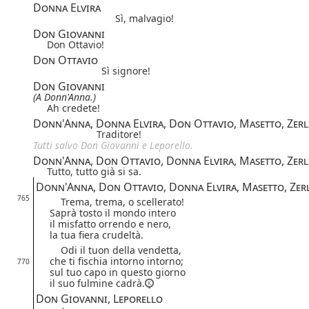
Donna Elvira
Sì, malvagio!
Don Giovanni
Don Ottavio!
Don Ottavio
Sì signore!
Don Giovanni
(A Donn'Anna.)
Ah credete!
Donn'Anna, Donna Elvira, Don Ottavio, Masetto, Zerl
Traditore!
Tutti salvo Don Giovanni e Leporello.
Donn'Anna, Don Ottavio, Donna Elvira, Masetto, Zerl
Tutto, tutto già si sa.
Donn'Anna, Don Ottavio, Donna Elvira, Masetto, Zer
765
Trema, trema, o scellerato!
Saprà tosto il mondo intero
il misfatto orrendo e nero,
la tua fiera crudeltà.
Odi il tuon della vendetta,
che ti fischia intorno intorno;
770
sul tuo capo in questo giorno
il suo fulmine cadrà.
Don Giovanni, Leporello