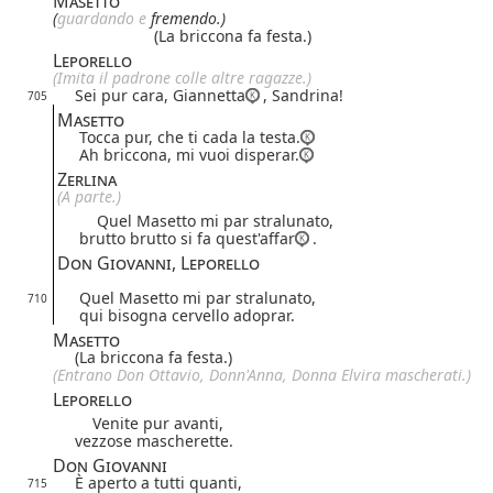
Masetto
(
guarda
ndo
e
fremendo.)
(La briccona fa festa.)
Leporello
(Imita il padrone colle altre ragazze.)
Sei pur cara, Giannetta
, Sandrina!
705
Masetto
Tocca pur, che ti cada la testa.
Ah briccona, mi vuoi disperar.
Zerlina
(A parte.)
Quel Masetto mi par stralunato,
brutto brutto si fa quest'affar
.
Don Giovanni, Leporello
Quel Masetto mi par stralunato,
710
qui bisogna cervello adoprar.
Masetto
(La briccona fa festa.)
(Entrano Don Ottavio, Donn'Anna, Donna Elvira mascherati.)
Leporello
Venite pur avanti,
vezzose mascherette.
Don Giovanni
È aperto a tutti quanti,
715