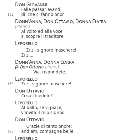
Don Giovanni
Falle passar avanti,
di' che ci fanno onor.
675
Donn'Anna, Don Ottavio, Donna Elvira
(Piano.)
Al volto ed alla voce
si scopre il traditore.
Leporello
Zi zi, signore maschere!
Zi zi…
Donn'Anna, Donna Elvira
(A Don Ottavio
piano
.)
Via, rispondete.
Leporello
Zi zi, signore maschere!
680
Don Ottavio
Cosa chiedete?
Leporello
Al ballo, se vi piace,
v'invita il mio signor.
Don Ottavio
Grazie di tanto onore:
andiam, compagne belle.
685
Leporello