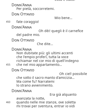
Donn'Anna
Per pietà, soccorretemi.
Don Ottavio
Mio bene…
fate coraggio!
450
Donn'Anna
Oh dèi!
quegli è il carnefice
del padre mio.
Don Ottavio
Che dite…
Donn'Anna
Non dubitate più: gli ultimi accenti
che l'empio proferì, tutta la voce
richiamar nel cor mio di quell'indegno
che nel mio appartamento…
455
Don Ottavio
Oh ciel! possibile
che sotto il sacro manto d'amicizia…
Ma come fu? Narratemi
lo strano avvenimento.
Donn'Anna
Era già alquanto
avanzata la notte,
quando nelle mie stanze, ove soletta
460
mi trovai per sventura, entrar io vidi