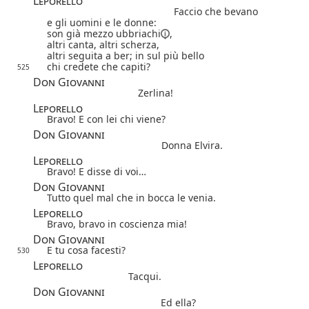
Leporello
Faccio che bevano
e gli uomini e le donne:
son già mezzo
ubbriachi
,
altri canta, altri scherza,
altri seguita a ber; in sul più bello
chi credete che capiti?
525
Don Giovanni
Zerlina!
Leporello
Bravo! E con lei chi viene?
Don Giovanni
Donna Elvira.
Leporello
Bravo! E disse di voi…
Don Giovanni
Tutto quel mal che in bocca le venia.
Leporello
Bravo, bravo in coscienza mia!
Don Giovanni
E tu cosa facesti?
530
Leporello
Tacqui.
Don Giovanni
Ed ella?