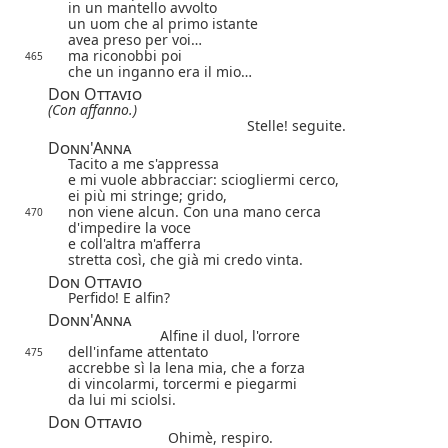
in un mantello avvolto
un uom che al primo istante
avea preso per voi…
ma riconobbi poi
465
che un inganno era il mio…
Don Ottavio
(Con affanno.)
Stelle! seguite.
Donn'Anna
Tacito a me s'appressa
e mi vuole abbracciar: sciogliermi cerco,
ei più mi stringe; grido,
non viene alcun.
Con una mano cerca
470
d'impedire la voce
e coll'altra m'afferra
stretta così, che già mi credo vinta.
Don Ottavio
Perfido! E alfin?
Donn'Anna
Alfine il duol, l'orrore
dell'infame attentato
475
accrebbe sì la lena mia, che a forza
di vincolarmi, torcermi e piegarmi
da lui mi sciolsi.
Don Ottavio
Ohimè, respiro.