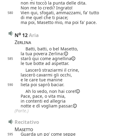
non mi toccò la punta delle dita.
Non me lo credi? Ingrato!
Vien qui, sfogati, ammazzami, fa' tutto
580
di me quel che ti piace;
ma poi, Masetto mio, ma poi fa' pace.
o
N
12
 Aria
Zerlina
Batti, batti, o bel Masetto,
la tua povera Zerlina:
starò qui come agnellina
585
le tue botte ad aspettar.
Lascerò straziarmi il crine,
lascerò cavarmi gli occhi,
e le care tue manine
lieta poi saprò baciar.
590
Ah lo vedo, non hai core!
Pace, pace, o vita mia,
in contenti ed allegria
notte e dì vogliam passar.
(Parte.)
Recitativo
Masetto
Guarda un po' come seppe
595