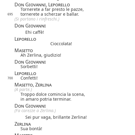
Don Giovanni, Leporello
Tornerete a far presto le pazze,
tornerete a scherzar e ballar.
695
(Si portano i rinfreschi.)
Don Giovanni
Ehi caffè!
Leporello
Cioccolata!
Masetto
Ah Zerlina, giudizio!
Don Giovanni
Sorbetti!
Leporello
Confetti!
700
Masetto, Zerlina
(A parte.)
Troppo dolce comincia la scena,
in amaro potria terminar.
Don Giovanni
(Fa carezze a Zerlina.)
Sei pur vaga, brillante Zerlina!
Zerlina
Sua bontà!