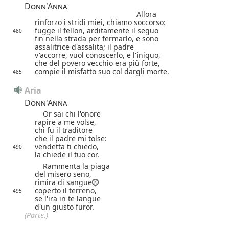
Donn'Anna
Allora
rinforzo i stridi miei,
chiamo soccorso:
fugge il fellon, arditamente il seguo
480
fin nella strada per fermarlo, e sono
assalitrice d'assalita; il padre
v'accorre, vuol conoscerlo, e l'iniquo,
che del povero vecchio era più forte,
compie il misfatto suo col dargli morte.
485
Aria
Donn'Anna
Or sai chi l'onore
rapire a me volse,
chi fu il traditore
che il padre mi tolse:
vendetta ti chiedo,
490
la chiede il tuo cor.
Rammenta la piaga
del misero seno,
rimira di sangue
coperto il terreno,
495
se l'ira in te langue
d'un giusto furor.
(Parte.)