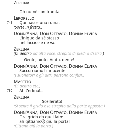
Zerlina
Oh numi! son tradita!
Leporello
Qui nasce una ruina.
745
(Sorte in fretta.)
Donn'Anna, Don Ottavio, Donna Elvira
L'iniquo da sé stesso
nel laccio se ne va.
Zerlina
(Di dentro
ad alta voce, strepito di piedi a destra
.)
Gente, aiuto! Aiuto, gente!
Donn'Anna, Don Ottavio, Donna Elvira
Soccorriamo l'innocente.
(I suonatori e gli altri partono confusi.)
Masetto
(Di dentro etc.)
Ah Zerlina!…
750
Zerlina
Scellerato!
(Si sente il grido e lo strepito dalla parte opposta.)
Donn'Anna, Don Ottavio, Donna Elvira
Ora grida da quel lato:
ah
gittiamo
giù la porta!
(Gittano giù la porta.)