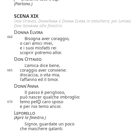
(Partono.)
SCENA XIX
Don Ottavio
,
Donn'Anna
e
Donna Elvira
in maschera; poi
Lepore
Don Giovanni
alla finestra.
Donna Elvira
660
Bisogna aver coraggio,
o cari amici miei,
e i suoi misfatti rei
scoprir potremo allor.
Don Ottavio
L'amica dice bene,
coraggio aver conviene:
665
discaccia, o vita mia,
l'affanno ed il timor.
Donn'Anna
Il passo è periglioso,
può nascer qualche imbroglio:
temo
pel
caro sposo
670
e per noi temo ancor.
Leporello
(Apre la finestra.)
Signor, guardate un poco
che maschere galanti.