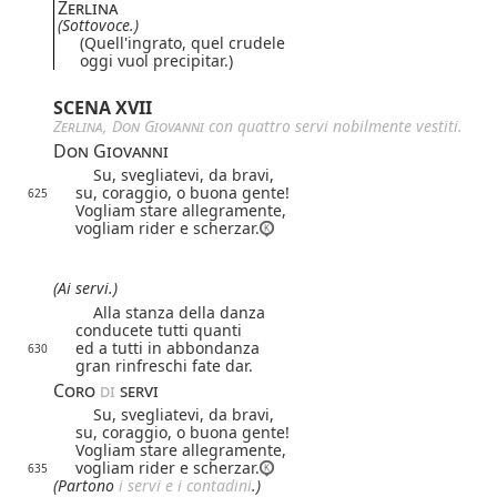
Zerlina
(Sottovoce.)
(Quell'ingrato, quel crudele
oggi vuol precipitar.)
SCENA XVII
Zerlina
,
Don Giovanni
con quattro servi nobilmente vestiti.
Don Giovanni
Su, svegliatevi, da bravi,
su, coraggio, o buona gente!
625
Vogliam stare allegramente,
vogliam rider e scherzar.
(Ai servi.)
Alla stanza della danza
conducete tutti quanti
ed a tutti in abbondanza
630
gran rinfreschi fate dar.
Coro
di
servi
Su, svegliatevi, da bravi,
su, coraggio, o buona gente!
Vogliam stare allegramente,
vogliam rider e scherzar.
635
(Partono
i servi e i contadini
.)