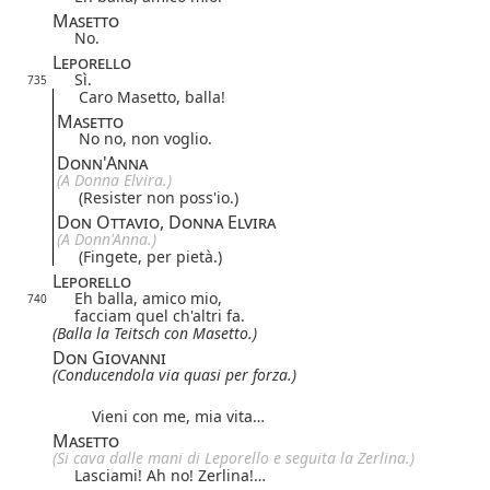
Masetto
No.
Leporello
Sì.
735
Caro Masetto, balla!
Masetto
No no, non voglio.
Donn'Anna
(A Donna Elvira.)
(Resister non poss'io.)
Don Ottavio, Donna Elvira
(A Donn'Anna.)
(Fingete, per pietà.)
Leporello
Eh balla, amico mio,
740
facciam quel ch'altri fa.
(Balla la Teitsch con Masetto.)
Don Giovanni
(Conducendola via quasi per forza.)
Vieni con me, mia vita…
Masetto
(Si cava dalle mani di Leporello e seguita la Zerlina.)
Lasciami! Ah no! Zerlina!…