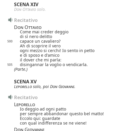
SCENA XIV
Don Ottavio
solo.
Recitativo
Don Ottavio
Come mai creder deggio
di sì nero delitto
capace un cavaliero?
500
Ah di scoprire il vero
ogni mezzo si cerchi! Io sento in petto
e di sposo e d'amico
il dover che mi parla:
disingannar la voglio o vendicarla.
505
(Parte.)
SCENA XV
Leporello
solo, poi
Don Giovanni
.
Recitativo
Leporello
Io deggio ad ogni patto
per sempre abbandonar questo bel matto!
Eccolo qui: guardate
con qual indifferenza se ne viene!
Don Giovanni