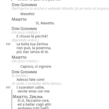
Don Giovanni
(Nell'aprire la nicchia e vedendo Masetto fa un moto di stupore.
Masetto!
Masetto
Sì, Masetto.
Don Giovanni
(Un poco confuso.)
E chiuso là perché?
(Riprende ardire.)
La bella tua Zerlina
650
non può, la poverina,
più star senza di te.
Masetto
(Un poco ironico.)
Capisco, sì signore.
Don Giovanni
(A Zerlina.)
Adesso fate core!
(Si sente il preludio della danza.)
I suonatori udite,
655
venite omai con me.
Masetto, Zerlina
Sì sì, facciamo core,
ed a ballar cogli altri
andiamo
tutti tre
.