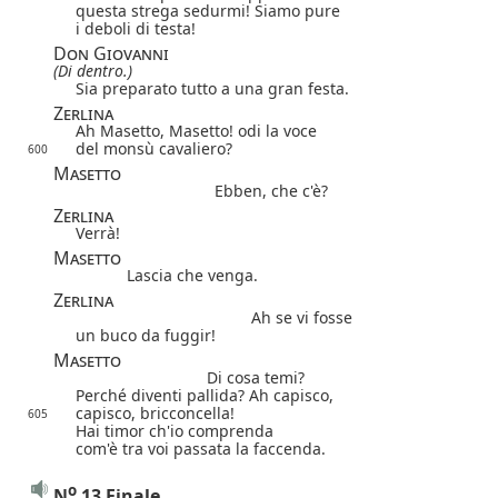
questa strega sedurmi! Siamo pure
i deboli di testa!
Don Giovanni
(Di dentro.)
Sia preparato tutto a una gran festa.
Zerlina
Ah Masetto, Masetto! odi la voce
del monsù cavaliero?
600
Masetto
Ebben, che c'è?
Zerlina
Verrà!
Masetto
Lascia che venga.
Zerlina
Ah se vi fosse
un buco da fuggir!
Masetto
Di cosa temi?
Perché diventi pallida? Ah capisco,
capisco, bricconcella!
605
Hai timor ch'io comprenda
com'è tra voi passata la faccenda.
o
N
13 Finale