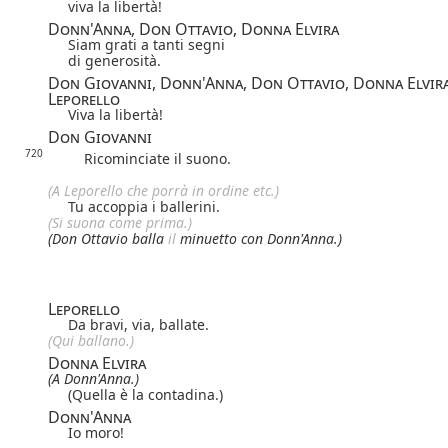
viva la libertà!
Donn'Anna, Don Ottavio, Donna Elvira
Siam grati a tanti segni
di generosità.
Don Giovanni, Donn'Anna, Don Ottavio, Donna Elvira
Leporello
Viva la libertà!
Don Giovanni
720
Ricominciate il suono.
(A Leporello che porrà in ordine etc.)
Tu accoppia i ballerini.
(Si suona come prima.)
(Don Ottavio balla
il
minuetto con Donn'Anna.)
Leporello
Da bravi, via, ballate.
(Qui ballano.)
Donna Elvira
(A Donn'Anna.)
(Quella è la contadina.)
Donn'Anna
Io moro!