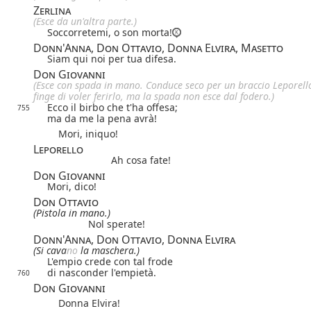
Zerlina
(Esce da un'altra parte.)
Soccorretemi, o son morta!
Donn'Anna, Don Ottavio, Donna Elvira, Masetto
Siam qui noi per tua difesa.
Don Giovanni
(Esce con spada in mano. Conduce seco per un braccio Leporell
finge di voler ferirlo, ma la spada non esce dal fodero.)
Ecco il birbo che t'ha offesa;
755
ma da me la pena avrà!
Mori, iniquo!
Leporello
Ah cosa fate!
Don Giovanni
Mori, dico!
Don Ottavio
(Pistola in mano.)
Nol sperate!
Donn'Anna, Don Ottavio, Donna Elvira
(Si cava
no
la maschera.)
L'empio crede con tal frode
di nasconder l'empietà.
760
Don Giovanni
Donna Elvira!