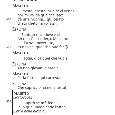
Masetto
Presto, presto, pria ch'ei venga,
por mi vo' da qualche lato:
c'è una nicchia… qui celato,
610
cheto cheto mi vo' star.
Zerlina
Senti, senti… dove vai!
Ah non t'asconder, o Masetto:
Se ti trova, poveretto,
tu non sai quel che può far.
615
Masetto
Faccia, dica quel che vuole.
Zerlina
Ah non giovan le parole!
Masetto
Parla forte e qui t'arresta.
Zerlina
Che capriccio ha nella testa!
Masetto
(Sottovoce.)
620
(Capirò se m'è fedele,
e in qual modo andò l'affar.)
(Entra nella nicchia.)