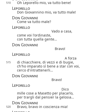
Oh Leporello mio, va tutto bene!
510
Leporello
Don Giovannino mio, va tutto male!
Don Giovanni
Come va tutto male?
Leporello
Vado a casa,
come voi l'ordinaste,
con tutta quella gente…
Don Giovanni
Bravo!
Leporello
A forza
di chiacchiere, di vezzi e di bugie,
515
ch'ho imparato sì bene a star con voi,
cerco d'intrattenerli…
Don Giovanni
Bravo!
Leporello
Dico
mille cose a Masetto per placarlo,
per trargli dal pensier la gelosia…
Don Giovanni
Bravo, bravo in coscienza mia!
520