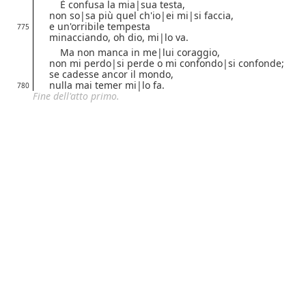
È confusa la
mia|
sua
testa,
non
so|
sa
più quel ch'
io|
ei
mi|
si
faccia,
e un'orribile tempesta
775
minacciando, oh dio,
mi|
lo
va.
Ma non manca in
me|
lui
coraggio,
non
mi perdo|
si perde
o
mi confondo|
si confonde
;
se cadesse ancor il mondo,
nulla mai temer
mi|
lo
fa.
780
Fine dell'atto primo.