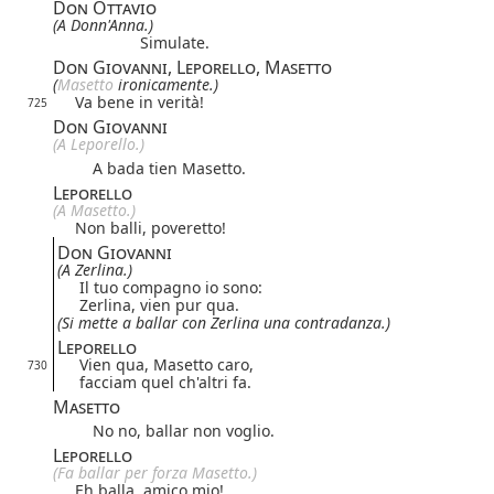
Don Ottavio
(A Donn'Anna.)
Simulate.
Don Giovanni, Leporello, Masetto
(
Masetto 
ironicamente.)
Va bene in verità!
725
Don Giovanni
(A Leporello.)
A bada tien Masetto.
Leporello
(A Masetto.)
Non balli, poveretto!
Don Giovanni
(A Zerlina.)
Il tuo compagno io sono:
Zerlina, vien pur qua.
(Si mette a ballar con Zerlina una contradanza.)
Leporello
Vien qua, Masetto caro,
730
facciam quel ch'altri fa.
Masetto
No no, ballar non voglio.
Leporello
(Fa ballar per forza Masetto.)
Eh balla, amico mio!