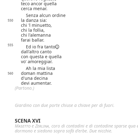
teco ancor quella
cerca menar.
Senza alcun ordine
la danza sia:
550
chi 'l minuetto,
chi la follia,
chi l'alemanna
farai ballar.
555
Ed io
fra tanto
dall'altro canto
con questa e quella
vo' amoreggiar.
Ah la mia lista
doman mattina
560
d'una decina
devi aumentar.
(Partono.)
Giardino con due porte chiuse a chiave per di fuori.
SCENA XVI
Masetto
e
Zerlina
, coro di contadini e di contadine sparse qua 
dormono e siedono sopra sofà d'erbe. Due nicchie.