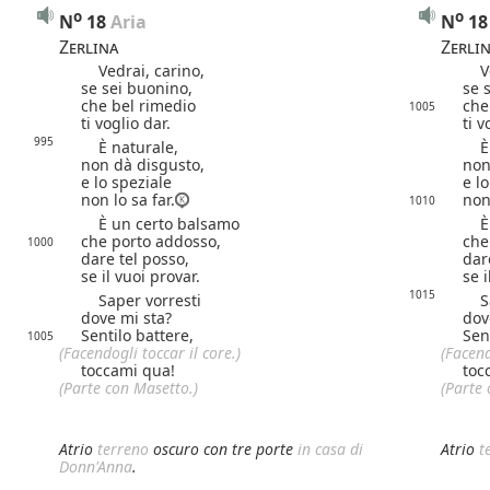
o
o
N
18
 Aria
N
18
Zerlina
Zerli
Vedrai, carino,
Ved
se sei buonino,
se 
che bel rimedio
che
1005
ti voglio dar.
ti v
995
È naturale,
È n
non dà disgusto,
non
e lo speziale
e l
non lo sa far.
non 
1010
È un certo balsamo
È u
che porto addosso,
che
1000
dare tel posso,
dar
se il vuoi provar.
se i
1015
Saper vorresti
Sap
dove mi sta?
dov
Sentilo battere,
Sen
1005
(Facendogli toccar il core.)
(Facend
toccami qua!
toc
(Parte con Masetto.)
(Parte 
Atrio
terreno
oscuro con tre porte
in casa di
Atrio
t
Donn'Anna
.