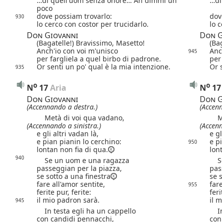
…di quell'uom senza onore… Ah dimmi un
…di
poco
dove possiam trovarlo:
dov
930
lo cerco con costor per trucidarlo.
lo 
Don Giovanni
Don G
(Bagatelle!) Bravissimo, Masetto!
(Ba
Anch'io con voi m'unisco
Anc
945
per fargliela a quel birbo di padrone.
per
Or senti un po'
qual è la mia intenzione.
Or 
935
o
o
N
17
 Aria
N
17
Don Giovanni
Don G
(Accennando a destra.)
(Accen
Metà di voi qua vadano,
Met
(Accennando a sinistra.)
(Accenn
e gli altri vadan là,
e gl
e pian pianin lo cerchino:
e p
950
lontan non fia di qua.
lon
940
Se un uom e una ragazza
Se 
passeggian per la piazza,
pas
se sotto a una finestra
se 
fare all'amor sentite,
far
955
ferite pur, ferite:
feri
il mio padron sarà.
il 
945
In testa egli ha un cappello
In 
con candidi pennacchi,
con