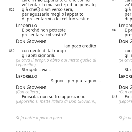
vo' tentar la mia sorte; ed ho pensato,
vo'
già che
siam verso sera,
già
825
per aguzzarle meglio l'appetito
per
di presentarmi a lei col tuo vestito.
di 
Leporello
Lepor
E perché non potreste
E p
840
presentarvi col vostro?
pre
Don Giovanni
Don G
Han poco credito
con gente di tal rango
con
830
gli abiti signorili.
gli 
(Si cava il proprio abito e si mette quello di
(Si cav
Leporello.)
Sbrigati… via…
Sbr
Leporello
Lepor
Signor… per più ragioni…
Don Giovanni
Don G
(Con collera.)
(Con co
Finiscila, non soffro opposizioni.
Fin
845
(Leporello si mette l'abito di Don Giovanni.)
(Lepore
Si fa notte a poco a poco.
Si fa n