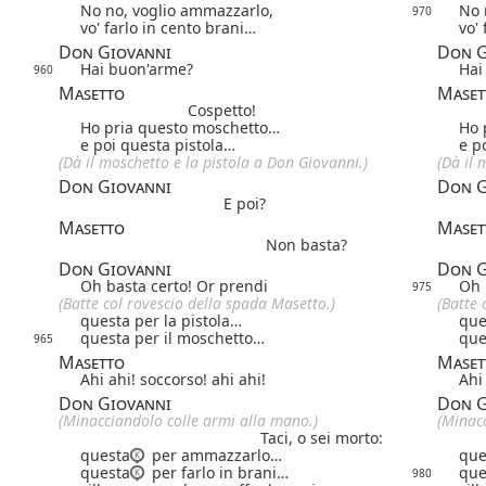
No no, voglio ammazzarlo,
No 
970
vo' farlo in cento brani…
vo'
Don Giovanni
Don G
Hai buon'arme?
Hai
960
Masetto
Maset
Cospetto!
Ho pria questo moschetto…
Ho 
e poi questa pistola…
e p
(Dà il moschetto e la pistola a Don Giovanni.)
(Dà il 
Don Giovanni
Don G
E poi?
Masetto
Maset
Non basta?
Don Giovanni
Don G
Oh basta certo! Or prendi
Oh 
975
(Batte col rovescio della spada Masetto.)
(Batte 
questa per la pistola…
que
questa per il moschetto…
que
965
Masetto
Maset
Ahi ahi! soccorso! ahi ahi!
Ahi
Don Giovanni
Don G
(Minacciandolo colle armi alla mano.)
(Minac
Taci, o sei morto:
questa
per ammazzarlo…
que
questa
per farlo in brani…
que
980