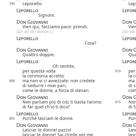
Leporello.
Lep
795
Leporello
Lepor
Signore.
Don Giovanni
Don G
Vien qui, facciamo pace: prendi.
Vie
(Gli dà del danaro.)
(Gli dà
Leporello
Lepor
Cosa?
Don Giovanni
Don G
Quattro doppie.
Qua
Leporello
Lepor
Oh sentite,
per questa volta
per
810
la cerimonia accetto;
la 
ma non vi ci avvezzate: non credete
ma 
800
di sedurre i miei pari,
di 
come le donne, a forza di danari.
com
Don Giovanni
Don G
Non parliam più di ciò; ti basta l'animo
Non
815
di far quel ch'io ti dico?
di f
Leporello
Lepor
Purché lasciam le donne.
Pur
805
Don Giovanni
Don G
Lasciar le donne! pazzo!
Las
lasciar le donne! Sai ch'elle per me
las