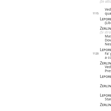
(In att
Ved
qua
1115
Lepor
(Li
Zerli
(Si str
Mas
Dov
Nes
Lepor
Fa'
1120
a c
Zerli
Ved
Pre
Lepor
Zerli
Lepor
Sta
Zerli