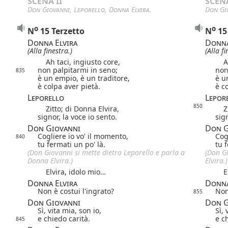
SCENA II
SCENA
Don Giovanni
,
Leporello
,
Donna Elvira
.
Don Gi
o
o
N
15 Terzetto
N
15
Donna Elvira
Donna
(Alla finestra.)
(Alla fi
Ah taci, ingiusto core,
Ah 
non palpitarmi in seno;
non
835
è un empio, è un traditore,
è u
è colpa aver pietà.
è c
Leporello
Lepor
850
Zitto; di Donna Elvira,
Zit
signor, la voce io sento.
sign
Don Giovanni
Don G
Cogliere io vo' il momento,
Cog
840
tu fermati un po' là.
tu 
(Don Giovanni si mette dietro Leporello e parla a
(Don G
Donna Elvira.)
Elvira.)
Elvira, idolo mio…
Elv
Donna Elvira
Donna
Non è costui l'ingrato?
Non
855
Don Giovanni
Don G
Sì, vita mia, son io,
Sì, 
e chiedo carità.
e c
845