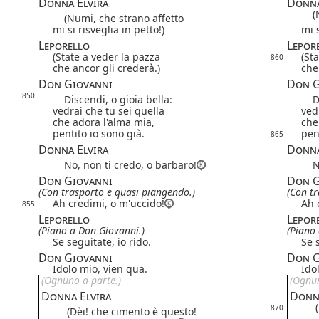
Donna Elvira
Donna
(Nu
(Numi, che strano affetto
mi si risveglia in petto!)
mi s
Leporello
Lepor
(State a veder la pazza
(St
860
che ancor gli crederà.)
che
Don Giovanni
Don G
850
Discendi, o gioia bella:
Dis
vedrai che tu sei quella
ved
che adora l'alma mia,
che
pentito io sono già.
pen
865
Donna Elvira
Donna
No, non ti credo, o barbaro!
No,
Don Giovanni
Don G
(Con trasporto e quasi piangendo.)
(Con t
Ah credimi, o m'uccido!
Ah 
855
Leporello
Lepor
(Piano a Don Giovanni.)
(Piano
Se seguitate, io rido.
Se 
Don Giovanni
Don G
Idolo mio, vien qua.
Ido
(Ognuno a parte.)
(Ognun
Donna Elvira
Donna
(D
870
(Dèi! che cimento è questo!