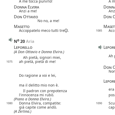
A me tocca punirlo!
A m
Donna Elvira
Donna
Anzi a me!
Anz
Don Ottavio
Don O
No no, a me!
Masetto
Maset
Accoppatelo meco
tutti tre
.
Acc
1085
o
N
20
 Aria
Leporello
Lepor
(A Don Ottavio e Donna Elvira.)
Ah 
Ah pietà, signori miei,
ah pietà, pietà di me!
1075
Don O
Non
Do ragione a voi e lei,
Lepor
ma il delitto mio non è.
era
Il padron con prepotenza
l'innocenza mi rubò.
pos
(Piano a Donna Elvira.)
Donna Elvira, compatite:
Scu
1080
1090
già capite come andò.
cap
(A Zerlina.)