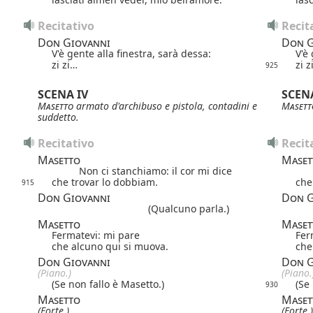
Recitativo
Recit
Don Giovanni
Don G
V'è gente alla finestra, sarà dessa:
V'è
zi zi…
zi z
925
SCENA IV
SCENA
Masetto
armato d'archibuso e pistola, contadini e
Masett
suddetto.
Recitativo
Recit
Masetto
Maset
Non ci stanchiamo: il cor mi dice
che trovar lo dobbiam.
che
915
Don Giovanni
Don G
(Qualcuno parla.)
Masetto
Maset
Fermatevi: mi pare
Fer
che alcuno qui si muova.
che
Don Giovanni
Don G
(Piano.)
(Piano.
(Se non fallo è Masetto.)
(Se
930
Masetto
Maset
(Forte.)
(Forte.)