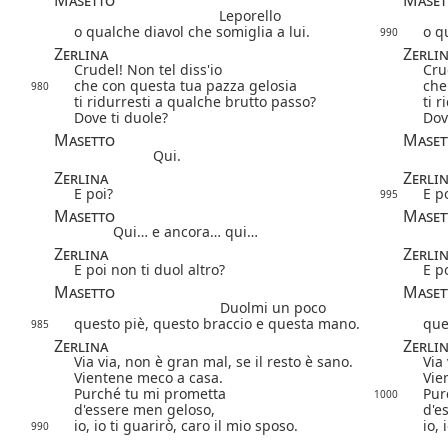
Leporello
o qualche diavol che somiglia a lui.
o q
990
Zerlina
Zerli
Crudel! Non tel diss'io
Cru
che con questa tua pazza gelosia
che
980
ti ridurresti a qualche brutto passo?
ti 
Dove ti duole?
Dov
Masetto
Maset
Qui.
Zerlina
Zerli
E poi?
E p
995
Masetto
Maset
Qui… e ancora… qui…
Zerlina
Zerli
E poi non ti duol altro?
E p
Masetto
Maset
Duolmi un poco
questo piè, questo braccio e questa mano.
que
985
Zerlina
Zerli
Via via, non è gran mal, se il resto è sano.
Via
Vientene meco a casa.
Vie
Purché tu mi prometta
Pur
1000
d'essere men geloso,
d'e
io, io ti guarirò, caro il mio sposo.
io, 
990