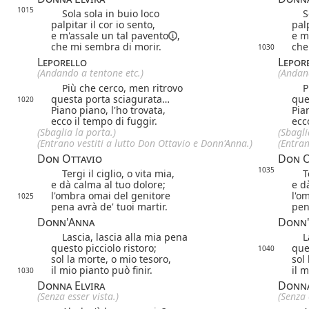
1015
Sola sola in buio loco
Sol
palpitar il cor io sento,
palp
e m'assale un tal
pavento
,
e m
che mi sembra di morir.
che
1030
Leporello
Lepor
(Andando a tentone etc.)
(Andand
Più che cerco, men ritrovo
Più
questa porta sciagurata…
que
1020
Piano piano, l'ho trovata,
Pia
ecco il tempo di fuggir.
ecc
(Sbaglia la porta.)
(Sbagli
(Entrano vestiti a lutto
Don Ottavio e Donn'Anna
.)
(Entran
Don Ottavio
Don O
1035
Tergi il ciglio, o vita mia,
Ter
e dà calma al tuo dolore;
e d
l'ombra omai del genitore
l'o
1025
pena avrà de' tuoi martir.
pen
Donn'Anna
Donn
Lascia, lascia alla mia pena
Las
questo picciolo ristoro;
que
1040
sol la morte, o mio tesoro,
sol
il mio pianto può finir.
il m
1030
Donna Elvira
Donna
(Senza esser vista.)
(Senza 