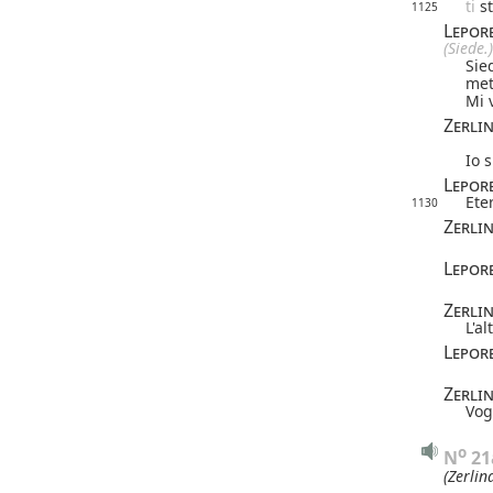
ti
s
1125
Lepor
(Siede.)
Sie
met
Mi 
Zerli
Io 
Lepor
Ete
1130
Zerli
Lepor
Zerli
L'al
Lepor
Zerli
Vog
o
N
 2
(Zerlin