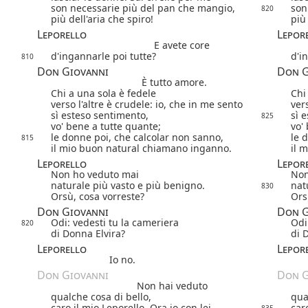
son necessarie più del pan che mangio,
son
820
più dell'aria che spiro!
più 
Leporello
Lepor
E avete core
d'ingannarle poi tutte?
d'i
810
Don Giovanni
Don G
È tutto amore.
Chi a una sola è fedele
Chi
verso l'altre è crudele: io, che in me sento
ver
sì esteso sentimento,
sì 
825
vo' bene a tutte quante;
vo'
le donne poi, che calcolar non sanno,
le 
815
il mio buon natural chiamano inganno.
il 
Leporello
Lepor
Non ho veduto mai
Non
naturale più vasto e più benigno.
nat
830
Orsù, cosa vorreste?
Ors
Don Giovanni
Don G
Odi: vedesti tu la cameriera
Odi
820
di Donna Elvira?
di 
Leporello
Lepor
Io no.
Don Giovanni
Don G
Non hai veduto
qualche cosa di bello,
qua
caro il mio Leporello. Ora io con lei
car
835