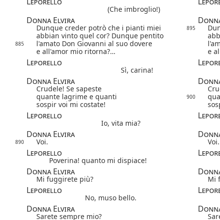
Leporello
Lepor
(Che imbroglio!)
Donna Elvira
Donna
Dunque creder potrò che i pianti miei
Dun
895
abbian vinto quel cor? Dunque pentito
abb
l'amato Don Giovanni al suo dovere
l'a
885
e all'amor mio ritorna?…
e a
Leporello
Lepor
Sì, carina!
Donna Elvira
Donna
Crudele! Se sapeste
Cru
quante lagrime e quanti
qua
900
sospir voi mi costate!
sos
Leporello
Lepor
Io, vita mia?
Donna Elvira
Donna
Voi.
Voi.
890
Leporello
Lepor
Poverina! quanto mi dispiace!
Donna Elvira
Donna
Mi fuggirete più?
Mi 
Leporello
Lepor
No, muso bello.
Donna Elvira
Donna
Sarete sempre mio?
Sar