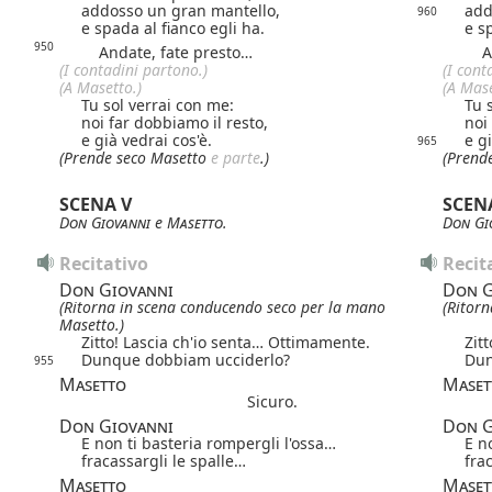
addosso un gran mantello,
add
960
e spada al fianco egli ha.
e s
950
Andate, fate presto…
And
(I contadini partono.)
(I cont
(A Masetto.)
(A Mase
Tu sol verrai con me:
Tu 
noi far dobbiamo il resto,
noi
e già vedrai cos'è.
e g
965
(Prende seco Masetto
e parte
.)
(Prend
SCENA V
SCEN
Don Giovanni
e
Masetto
.
Don Gi
Recitativo
Recit
Don Giovanni
Don G
(Ritorna in scena conducendo seco per la mano
(Ritor
Masetto.)
Zitto! Lascia ch'io senta… Ottimamente.
Zit
Dunque dobbiam ucciderlo?
Dun
955
Masetto
Maset
Sicuro.
Don Giovanni
Don G
E non ti basteria rompergli l'ossa…
E n
fracassargli le spalle…
fra
Masetto
Maset