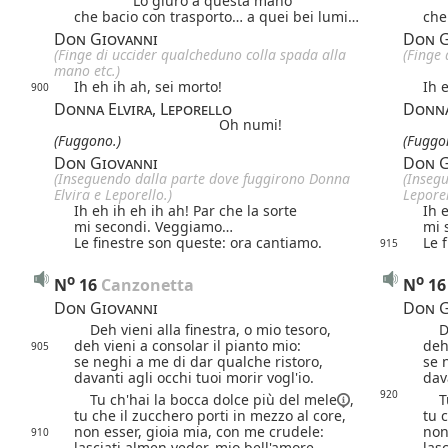
Lo giuro a questa mano
che bacio con trasporto… a quei bei lumi…
che
Don Giovanni
Don G
(Finge di uccider qualcheduno colla spada alla
(Finge 
mano etc.)
Ih eh ih ah, sei morto!
Ih 
900
Donna Elvira, Leporello
Donna
Oh numi!
(Fuggono.)
(Fuggo
Don Giovanni
Don G
(Inseguendo dalla parte dove fuggirono
Donna
(Inseg
Elvira e Leporello
.)
Lepore
Ih eh ih eh ih ah! Par che la sorte
Ih 
mi secondi. Veggiamo…
mi 
Le finestre son queste: ora cantiamo.
Le 
915
o
o
N
16
 Canzonetta
N
16
Don Giovanni
Don G
Deh vieni alla finestra, o mio tesoro,
Deh
deh vieni a consolar il pianto mio:
deh
905
se neghi a me di dar qualche ristoro,
se 
davanti agli occhi tuoi morir vogl'io.
dav
920
Tu ch'hai la bocca dolce più del
mele
,
Tu 
tu che il zucchero porti in mezzo al core,
tu 
non esser, gioia mia, con me crudele:
non
910
lasciati almen veder, mio bell'amore.
las