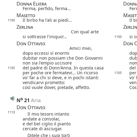
Donna Elvira
Donna
Ferma, perfido, ferma…
Fer
Masetto
Maset
Il birbo ha l'ali ai piedi…
Il b
1100
Zerlina
Zerli
Con qual arte
si sottrasse l'iniquo!…
si 
1100
Don Ottavio
Don O
Amici miei,
dopo eccessi sì enormi
dop
dubitar non possiam che Don Giovanni
dub
non sia l'empio uccisore
non
del padre di Donn'Anna. In questa casa
del
1105
per poche ore fermatevi… Un ricorso
per
1105
vo' far a chi si deve, e in pochi istanti
vo' 
vendicarvi prometto:
ven
così vuole dover, pietade, affetto.
Cos
o
N
21
 Aria
Don Ottavio
1110
Il mio tesoro intanto
andate a consolar,
e del bel ciglio il pianto
cercate di asciugar.
Ditele che i suoi torti