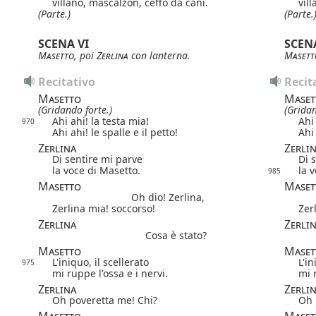
villano, mascalzon, ceffo da cani.
vil
(Parte.)
(Parte.
SCENA VI
SCENA
Masetto
, poi
Zerlina
con lanterna.
Masett
Recitativo
Recit
Masetto
Maset
(Gridando forte.)
(Gridan
Ahi ahi! la testa mia!
Ahi 
970
Ahi ahi! le spalle e il petto!
Ahi 
Zerlina
Zerli
Di sentire mi parve
Di 
la voce di Masetto.
la 
985
Masetto
Maset
Oh dio! Zerlina,
Zerlina mia! soccorso!
Zer
Zerlina
Zerli
Cosa è stato?
Masetto
Maset
L'iniquo, il scellerato
L'in
975
mi ruppe l'ossa e i nervi.
mi 
Zerlina
Zerli
Oh poveretta me! Chi?
Oh 
Masetto
Maset