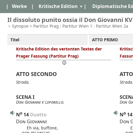
|
Werke
|
Kritische Edition
|
Diplomatische Ed
Il dissoluto punito ossia il Don Giovanni KV
Synopse > Partitur Prag : Partitur Wien 1 : Partitur Wien 2a
Titel
ATTO PRIMO
Kritische Edition des vertonten Textes der
Kritis
Prager Fassung (Partitur Prag)
Fassun
ATTO SECONDO
ATT
Strada.
Strada
SCENA I
SCENA
Don Giovanni
e
Leporello
.
Don Gi
o
o
N
14
 Duetto
N
14
Don Giovanni
Don G
Eh via, buffone,
Eh 
non mi seccar.
non