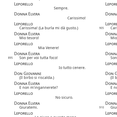
Leporello
Lepor
Sempre.
Donna Elvira
Donna
Carissimo!
Leporello
Lepor
Carissima! (La burla mi dà gusto.)
Car
905
Donna Elvira
Donna
Mio tesoro!
Mio
Leporello
Lepor
Mia Venere!
Donna Elvira
Donna
Son per voi tutta foco!
Son
895
Leporello
Lepor
Io tutto cenere.
Don Giovanni
Don G
(Il birbo si riscalda.)
(Il 
Donna Elvira
Donna
E non m'ingannerete?
E n
Leporello
Lepor
No sicuro.
Donna Elvira
Donna
Giuratemi.
Giu
910
Leporello
Lepor