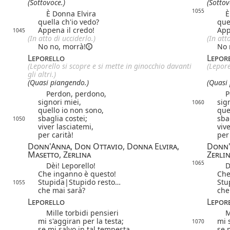
(Sottovoce.)
(Sottov
1055
È Donna Elvira
È D
quella ch'io vedo?
que
Appena il credo!
App
1045
(In atto di ucciderlo.)
(In att
No no, morrà!
No 
Leporello
Lepor
(Leporello si scopre e si mette in ginocchio davanti
(Lepore
gli altri.)
(Quasi piangendo.)
(Quasi
Perdon, perdono,
Per
signori miei,
sig
1060
quello io non sono,
que
sbaglia costei;
sba
1050
viver lasciatemi,
viv
per carità!
per
Donn'Anna, Don Ottavio, Donna Elvira,
Donn'
Masetto, Zerlina
Zerli
1065
Dèi! Leporello!
Dèi
Che inganno è questo!
Che
Stupida|
Stupido
resto…
Stu
1055
che mai sarà?
che
Leporello
Lepor
Mille torbidi pensieri
Mil
mi s'aggiran per la testa;
mi 
1070
se mi salvo in tal tempesta
se 