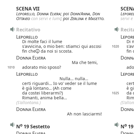
SCENA VII
SCENA
Leporello
,
Donna Elvira
; poi
Donn'Anna
,
Don
Lepore
Ottavio
con servi e lumi
; poi
Zerlina
e
Masetto
.
servi e
Recitativo
Recit
Leporello
Lepor
Di molte faci il lume
Di 
s'avvicina, o mio ben: stiamci qui ascosi
s'a
1020
fin che
da noi si scosta.
fin
Donna Elvira
Donna
Ma che temi,
adorato mio sposo?
ado
1010
Leporello
Lepor
Nulla… nulla…
certi riguardi… Io vo' veder se il lume
cer
è già lontano… (Ah come
è g
da costei liberarmi?)
da 
1025
Rimanti, anima bella…
Rim
(S'allontana.)
(S'allo
Donna Elvira
Donna
Ah non lasciarmi!
o
o
N
19 Sestetto
N
19
Donna Elvira
Donna