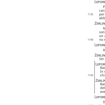
Lepor
Per
can
per
1135
abb
Zerli
Non
son
un 
no 
1140
Lepor
Ah 
Zerli
Sei
Lepor
Bar
In 
chi
1145
Zerli
Bar
del
ave
Lepor
Deh