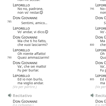
Leporello
Lepor
No no, padrone,
No 
795
non vo' restar.
non
Don Giovanni
Don G
785
Sentimi, amico…
Se
Leporello
Lepor
Vo' andar, vi dico.
Vo' 
Don Giovanni
Don G
Ma che ti ho fatto,
Ma 
che vuoi lasciarmi?
che
800
Leporello
Lepor
Oh niente affatto!
Oh 
Quasi ammazzarmi!
Qua
790
Don Giovanni
Don G
Va', che sei matto!
Va'
Fu per burlar.
Fu 
Leporello
Lepor
Ed io non burlo,
Ed 
805
ma voglio andar.
ma 
(Va per partire.)
(Va per
Recitativo
Recit
Don Giovanni
Don G
(Lo richiama.)
(Lo ric