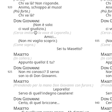
Chi va là?
Non risponde.
Chi
Animo, schioppo al muso!
Ani
920
(Più forte.)
(Più for
Chi va là?
Chi
Don Giovanni
Don G
(Non è solo:
ci vuol giudizio.)
ci v
(Cerca
imitar
la voce di Leporello.)
(Cerca
Amici…
(Non mi voglio scoprir.)
(No
935
(Come sopra.)
(Come 
Sei tu Masetto?
Masetto
Maset
(In collera.)
(In coll
Appunto quello! E tu?
App
Don Giovanni
Don G
Non mi conosci? Il servo
Non
925
son io di Don Giovanni.
son
Masetto
Maset
(Prendendo per la mano Don Giovanni con furore.)
(Prend
Leporello!
Servo di quell'indegno cavaliere!
Ser
Don Giovanni
Don G
Certo, di quel briccone…
Cer
940
Masetto
Maset