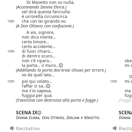
Di Masetto non so nulla,
(Accennando Donna Elvira.)
vel dirà questa fanciulla:
è un'oretta circumcirca
che con lei girando vo.
1085
(A Don Ottavio con confusione.)
A voi, signore,
non dico niente…
certo timore…
certo accidente…
di fuori chiaro…
1090
di dentro scuro…
non c'è riparo…
sba
la porta… il muro…
mi 
(Additando la porta dov'erasi chiuso per errore.)
vo da quel lato…
Di 
poi qui celato…
mi 
1095
1095
l'affar si sa…
ma s'io sapeva,
ma 
fuggia per qua.
fug
(S'avvicina con destrezza alla porta e
fugge.)
(Fugge.
SCENA IX
SCEN
Donna Elvira
,
Don Ottavio
,
Zerlina
e
Masetto
.
Donna 
Recitativo
Recit