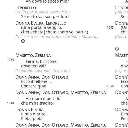
Ah dov'è lo sposo mio?
Ah 
Leporello
Lepor
(Dalla porta senza esser visto.)
(Dalla 
Se mi trova, son perduto!
Se 
Donna Elvira, Leporello
Donna
(Una porta là vegg'io,
(Un
1045
cheta cheta|
cheto cheto
vo' partir.)
che
(Nel sortire s'incontrano in Zerlina e Masetto.)
(Nel so
Masetto, Zerlina
Maset
1035
Ferma, briccone,
Fer
dove ten vai?
dov
(Leporello s'asconde la faccia.)
(Lepore
Donn'Anna, Don Ottavio
Donn'
Ecco il fellone!…
Ecc
Com'era qua!
Com
1050
Donn'Anna, Don Ottavio, Masetto, Zerlina
Donn'
Ah mora il perfido
Ah 
che m'ha tradito!
che
1040
Donna Elvira
Donna
È mio marito!
È m
Pietà, pietà!
Piet
Donn'Anna, Don Ottavio, Masetto, Zerlina
Donn'