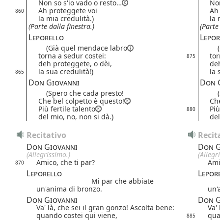
Non so s'io vado o resto…
Non
Ah proteggete voi
Ah
860
la mia credulità.)
la 
(Parte dalla finestra.)
(Parte 
Leporello
Lepor
(Già quel mendace
labro
(G
torna a sedur costei:
tor
875
deh proteggete, o dèi,
deh
la sua credulità!)
la 
865
Don Giovanni
Don 
(Spero che cada presto!
(S
Che bel colpetto è questo!
Che
Più fertile talento
Più
880
del mio, no, non si dà.)
del
Recitativo
Recit
Don Giovanni
Don G
(Allegrissimo.)
(Allegr
Amico, che ti par?
Ami
870
Leporello
Lepor
Mi par che abbiate
un'anima di bronzo.
un'
Don Giovanni
Don G
Va' là, che sei il gran gonzo! Ascolta bene:
Va'
quando costei qui viene,
qua
885