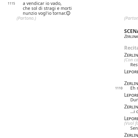
a vendicar io vado,
1115
che sol di stragi e morti
nunzio vogl'io tornar.
(Partono.)
(Parton
SCEN
Zerlina
Recit
Zerli
(Con co
Res
Lepor
Zerli
Eh 
1110
Lepor
Dun
Zerli
…i c
Lepor
(Vuol f
Sen
Zerli