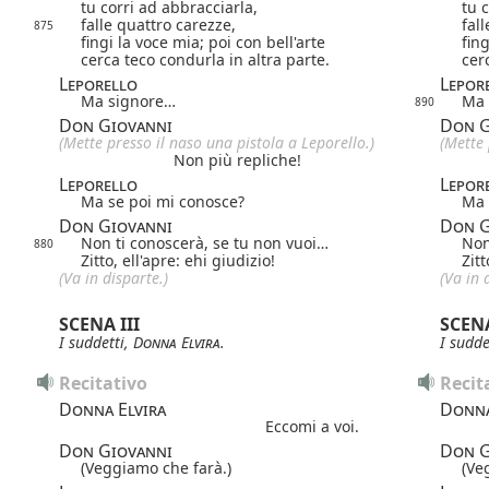
tu corri ad abbracciarla,
tu 
falle quattro carezze,
fal
875
fingi la voce mia; poi con bell'arte
fing
cerca teco condurla in altra parte.
cer
Leporello
Lepor
Ma signore…
Ma 
890
Don Giovanni
Don G
(Mette presso il naso una pistola a Leporello.)
(Mette 
Non più repliche!
Leporello
Lepor
Ma se poi mi conosce?
Ma 
Don Giovanni
Don G
Non ti conoscerà, se tu non vuoi…
Non
880
Zitto, ell'apre: ehi giudizio!
Zitt
(
Va
in disparte.)
(
Va
in d
SCENA III
SCENA
I suddetti,
Donna Elvira
.
I sudde
Recitativo
Recit
Donna Elvira
Donna
Eccomi a voi.
Don Giovanni
Don G
(Veggiamo che farà.)
(Ve