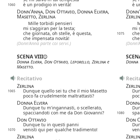
è un prodigio in verità!
è u
1060
Donn'Anna, Don Ottavio, Donna Elvira,
Donn'
Masetto, Zerlina
Zerli
Mille torbidi pensieri
Mil
mi s'aggiran per la testa;
mi 
che giornata, oh stelle, è questa,
che
1075
che impensata novità!
che
(Donn'Anna parte coi servi.)
(Donn'A
SCENA VIII
SCENA
Donna Elvira
,
Don Ottavio
,
Leporello
,
Zerlina
e
Donna 
Masetto
.
Recitativo
Recit
Zerlina
Zerli
Dunque quello sei tu che il mio Masetto
Dun
1065
poco fa crudelmente maltrattasti?
poc
Donna Elvira
Donna
Dunque tu m'ingannasti, o scellerato,
Dun
spacciandoti con me da Don Giovanni?
spa
1080
Don Ottavio
Don O
Dunque tu in questi panni
Dun
venisti qui per qualche tradimento!
ven
1070
Zerlina
Zerli