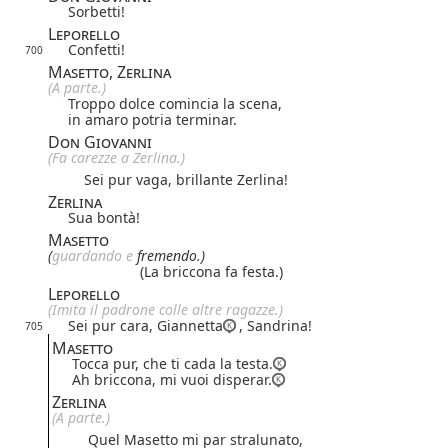
Sorbetti!
Leporello
Confetti!
700
Masetto, Zerlina
(A parte.)
Troppo dolce comincia la scena,
in amaro potria terminar.
Don Giovanni
(Fa carezze a Zerlina.)
Sei pur vaga, brillante Zerlina!
Zerlina
Sua bontà!
Masetto
(
guarda
ndo
e
fremendo.)
(La briccona fa festa.)
Leporello
(Imita il padrone colle altre ragazze.)
Sei pur cara, Giannetta
, Sandrina!
705
Masetto
Tocca pur, che ti cada la testa.
Ah briccona, mi vuoi disperar.
Zerlina
(A parte.)
Quel Masetto mi par stralunato,