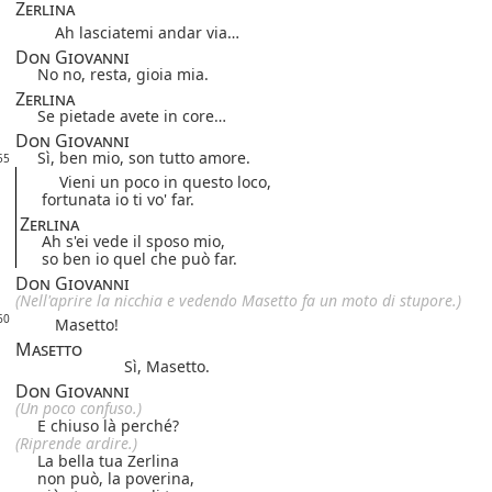
Zerlina
Ah lasciatemi andar via…
Don Giovanni
No no, resta, gioia mia.
Zerlina
Se pietade avete in core…
Don Giovanni
Sì, ben mio, son tutto amore.
55
Vieni un poco in questo loco,
fortunata io ti vo' far.
Zerlina
Ah s'ei vede il sposo mio,
so ben io quel che può far.
Don Giovanni
(Nell'aprire la nicchia e vedendo Masetto fa un moto di stupore.)
60
Masetto!
Masetto
Sì, Masetto.
Don Giovanni
(Un poco confuso.)
E chiuso là perché?
(Riprende ardire.)
La bella tua Zerlina
non può, la poverina,