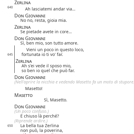
Zerlina
640
Ah lasciatemi andar via…
Don Giovanni
No no, resta, gioia mia.
Zerlina
Se pietade avete in core…
Don Giovanni
Sì, ben mio, son tutto amore.
Vieni un poco in questo loco,
fortunata io ti vo' far.
645
Zerlina
Ah s'ei vede il sposo mio,
so ben io quel che può far.
Don Giovanni
(Nell'aprire la nicchia e vedendo Masetto fa un moto di stupore.
Masetto!
Masetto
Sì, Masetto.
Don Giovanni
(Un poco confuso.)
E chiuso là perché?
(Riprende ardire.)
La bella tua Zerlina
650
non può, la poverina,