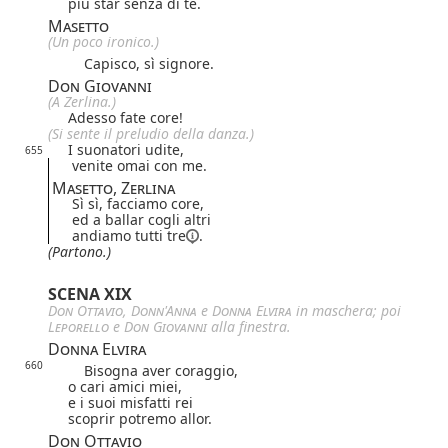
più star senza di te.
Masetto
(Un poco ironico.)
Capisco, sì signore.
Don Giovanni
(A Zerlina.)
Adesso fate core!
(Si sente il preludio della danza.)
I suonatori udite,
655
venite omai con me.
Masetto, Zerlina
Sì sì, facciamo core,
ed a ballar cogli altri
andiamo
tutti tre
.
(Partono.)
SCENA XIX
Don Ottavio
,
Donn'Anna
e
Donna Elvira
in maschera; poi
Leporello
e
Don Giovanni
alla finestra.
Donna Elvira
660
Bisogna aver coraggio,
o cari amici miei,
e i suoi misfatti rei
scoprir potremo allor.
Don Ottavio