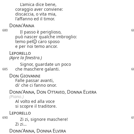
L'amica dice bene,
coraggio aver conviene:
discaccia, o vita mia,
l'affanno ed il timor.
Donn'Anna
680
6
Il passo è periglioso,
può nascer qualche imbroglio:
temo
pel
caro sposo
e per noi temo ancor.
Leporello
(Apre la finestra.)
Signor, guardate un poco
che maschere galanti.
685
6
Don Giovanni
Falle passar avanti,
di' che ci fanno onor.
Donn'Anna, Don Ottavio, Donna Elvira
(Piano.)
Al volto ed alla voce
si scopre il traditore.
Leporello
690
6
Zi zi, signore maschere!
Zi zi…
Donn'Anna, Donna Elvira