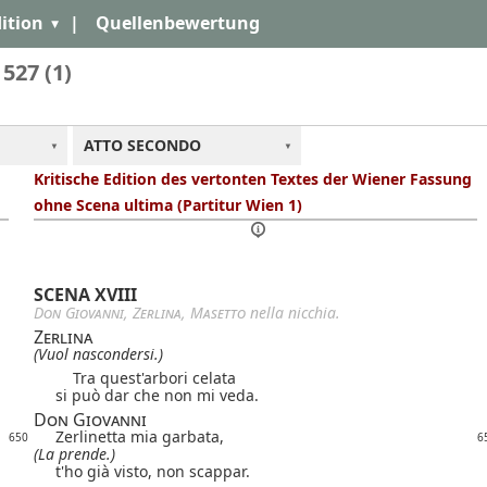
ition
|
Quellenbewertung
 527 (1)
ATTO SECONDO
Kritische Edition des vertonten Textes der Wiener Fassung
ohne Scena ultima (Partitur Wien 1)
SCENA XVIII
Don Giovanni
,
Zerlina
,
Masetto
nella nicchia.
Zerlina
(Vuol nascondersi.)
Tra quest'arbori celata
si può dar che non mi veda.
Don Giovanni
Zerlinetta mia garbata,
650
6
(La prende.)
t'ho già visto, non scappar.