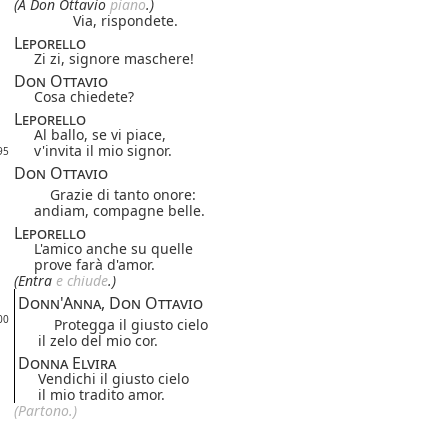
(A Don Ottavio
piano
.)
Via, rispondete.
Leporello
Zi zi, signore maschere!
Don Ottavio
Cosa chiedete?
Leporello
Al ballo, se vi piace,
v'invita il mio signor.
95
Don Ottavio
Grazie di tanto onore:
andiam, compagne belle.
Leporello
L'amico anche su quelle
prove farà d'amor.
(Entra
e chiude
.)
Donn'Anna, Don Ottavio
00
Protegga il giusto cielo
il zelo del mio cor.
Donna Elvira
Vendichi il giusto cielo
il mio tradito amor.
(Partono.)