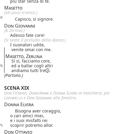
più star senza di te.
Masetto
(Un poco ironico.)
65
Capisco, sì signore.
Don Giovanni
(A Zerlina.)
Adesso fate core!
(Si sente il preludio della danza.)
I suonatori udite,
venite omai con me.
Masetto, Zerlina
Sì sì, facciamo core,
ed a ballar cogli altri
70
andiamo
tutti tre
.
(Partono.)
SCENA XIX
Don Ottavio
,
Donn'Anna
e
Donna Elvira
in maschera; poi
Leporello
e
Don Giovanni
alla finestra.
Donna Elvira
Bisogna aver coraggio,
o cari amici miei,
e i suoi misfatti rei
scoprir potremo allor.
75
Don Ottavio