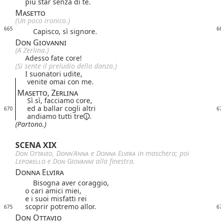
più star senza di te.
Masetto
(Un poco ironico.)
665
6
Capisco, sì signore.
Don Giovanni
(A Zerlina.)
Adesso fate core!
(Si sente il preludio della danza.)
I suonatori udite,
venite omai con me.
Masetto, Zerlina
Sì sì, facciamo core,
ed a ballar cogli altri
670
6
andiamo
tutti tre
.
(Partono.)
SCENA XIX
Don Ottavio
,
Donn'Anna
e
Donna Elvira
in maschera; poi
Leporello
e
Don Giovanni
alla finestra.
Donna Elvira
Bisogna aver coraggio,
o cari amici miei,
e i suoi misfatti rei
scoprir potremo allor.
675
6
Don Ottavio