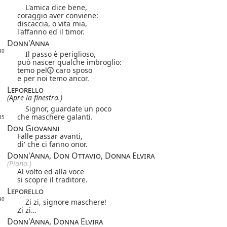
L'amica dice bene,
coraggio aver conviene:
discaccia, o vita mia,
l'affanno ed il timor.
Donn'Anna
80
Il passo è periglioso,
può nascer qualche imbroglio:
temo
pel
caro sposo
e per noi temo ancor.
Leporello
(Apre la finestra.)
Signor, guardate un poco
che maschere galanti.
85
Don Giovanni
Falle passar avanti,
di' che ci fanno onor.
Donn'Anna, Don Ottavio, Donna Elvira
(Piano.)
Al volto ed alla voce
si scopre il traditore.
Leporello
90
Zi zi, signore maschere!
Zi zi…
Donn'Anna, Donna Elvira