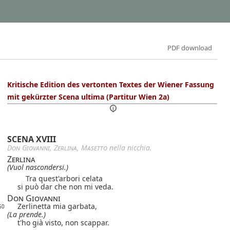
PDF download
Kritische Edition des vertonten Textes der Wiener Fassung
mit gekürzter Scena ultima (Partitur Wien 2a)
SCENA XVIII
Don Giovanni
,
Zerlina
,
Masetto
nella nicchia.
Zerlina
(Vuol nascondersi.)
Tra quest'arbori celata
si può dar che non mi veda.
Don Giovanni
Zerlinetta mia garbata,
50
(La prende.)
t'ho già visto, non scappar.