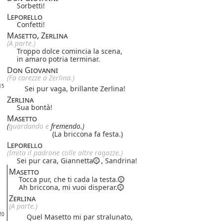
Sorbetti!
Leporello
Confetti!
Masetto, Zerlina
(A parte.)
Troppo dolce comincia la scena,
in amaro potria terminar.
Don Giovanni
(Fa carezze a Zerlina.)
15
Sei pur vaga, brillante Zerlina!
Zerlina
Sua bontà!
Masetto
(
guarda
ndo
e
fremendo.)
(La briccona fa festa.)
Leporello
(Imita il padrone colle altre ragazze.)
Sei pur cara, Giannetta
, Sandrina!
Masetto
Tocca pur, che ti cada la testa.
Ah briccona, mi vuoi disperar.
Zerlina
(A parte.)
20
Quel Masetto mi par stralunato,