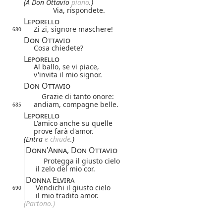
(A Don Ottavio
piano
.)
Via, rispondete.
Leporello
Zi zi, signore maschere!
680
Don Ottavio
Cosa chiedete?
Leporello
Al ballo, se vi piace,
v'invita il mio signor.
Don Ottavio
Grazie di tanto onore:
andiam, compagne belle.
685
Leporello
L'amico anche su quelle
prove farà d'amor.
(Entra
e chiude
.)
Donn'Anna, Don Ottavio
Protegga il giusto cielo
il zelo del mio cor.
Donna Elvira
Vendichi il giusto cielo
690
il mio tradito amor.
(Partono.)