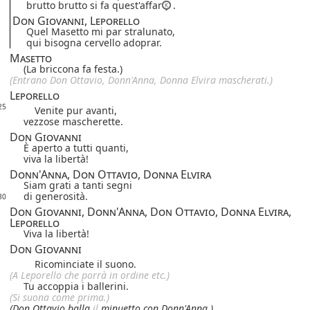
brutto brutto si fa quest'affar
.
Don Giovanni, Leporello
Quel Masetto mi par stralunato,
qui bisogna cervello adoprar.
Masetto
(La briccona fa festa.)
(Entrano Don Ottavio, Donn'Anna, Donna Elvira mascherati.)
Leporello
25
Venite pur avanti,
vezzose mascherette.
Don Giovanni
È aperto a tutti quanti,
viva la libertà!
Donn'Anna, Don Ottavio, Donna Elvira
Siam grati a tanti segni
di generosità.
30
Don Giovanni, Donn'Anna, Don Ottavio, Donna Elvira,
Leporello
Viva la libertà!
Don Giovanni
Ricominciate il suono.
(A Leporello che porrà in ordine etc.)
Tu accoppia i ballerini.
(Si suona come prima.)
(Don Ottavio balla
il
minuetto con Donn'Anna.)