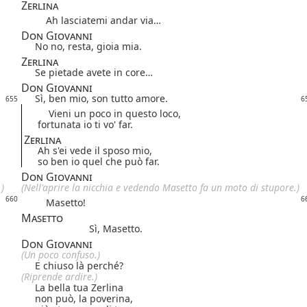
Zerlina
Ah lasciatemi andar via…
Don Giovanni
No no, resta, gioia mia.
Zerlina
Se pietade avete in core…
Don Giovanni
Sì, ben mio, son tutto amore.
655
6
Vieni un poco in questo loco,
fortunata io ti vo' far.
Zerlina
Ah s'ei vede il sposo mio,
so ben io quel che può far.
Don Giovanni
)
(Nell'aprire la nicchia e vedendo Masetto fa un moto di stupore.)
660
6
Masetto!
Masetto
Sì, Masetto.
Don Giovanni
(Un poco confuso.)
E chiuso là perché?
(Riprende ardire.)
La bella tua Zerlina
non può, la poverina,