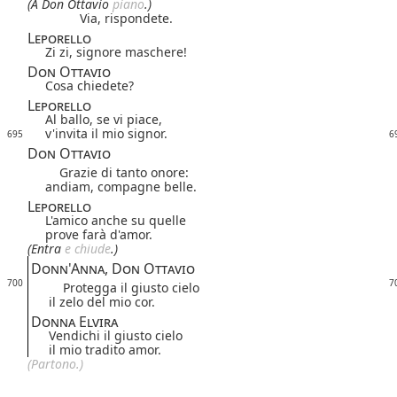
(A Don Ottavio
piano
.)
Via, rispondete.
Leporello
Zi zi, signore maschere!
Don Ottavio
Cosa chiedete?
Leporello
Al ballo, se vi piace,
v'invita il mio signor.
695
6
Don Ottavio
Grazie di tanto onore:
andiam, compagne belle.
Leporello
L'amico anche su quelle
prove farà d'amor.
(Entra
e chiude
.)
Donn'Anna, Don Ottavio
700
7
Protegga il giusto cielo
il zelo del mio cor.
Donna Elvira
Vendichi il giusto cielo
il mio tradito amor.
(Partono.)