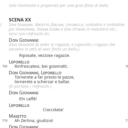
Sala illuminata e preparata per una gran festa di ballo.
SCENA XX
e;
Don Giovanni
,
Masetto
Zerlina
,
Leporello
, contadini e contadine;
poi
Donn'Anna
,
Donna Elvira
e
Don Ottavio
in maschera etc.;
servi con rinfreschi etc.
Don Giovanni
(Don Giovanni fa seder le ragazze, e Leporello i ragazzi che
saranno in atto di aver finito un ballo.)
Riposate, vezzose ragazze.
Leporello
Rinfrescatevi, bei giovinotti.
705
7
Don Giovanni, Leporello
Tornerete a far presto le pazze,
tornerete a scherzar e ballar.
(Si portano i rinfreschi.)
Don Giovanni
Ehi caffè!
Leporello
Cioccolata!
Masetto
Ah Zerlina, giudizio!
710
7
Don Giovanni