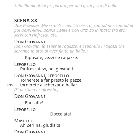
Sala illuminata e preparata per una gran festa di ballo.
SCENA XX
Don Giovanni
,
Masetto
Zerlina
,
Leporello
, contadini e contadin
poi
Donn'Anna
,
Donna Elvira
e
Don Ottavio
in maschera etc.;
servi con rinfreschi etc.
Don Giovanni
(Don Giovanni fa seder le ragazze, e Leporello i ragazzi che
saranno in atto di aver finito un ballo.)
Riposate, vezzose ragazze.
Leporello
Rinfrescatevi, bei giovinotti.
Don Giovanni, Leporello
Tornerete a far presto le pazze,
tornerete a scherzar e ballar.
695
(Si portano i rinfreschi.)
Don Giovanni
Ehi caffè!
Leporello
Cioccolata!
Masetto
Ah Zerlina, giudizio!
Don Giovanni