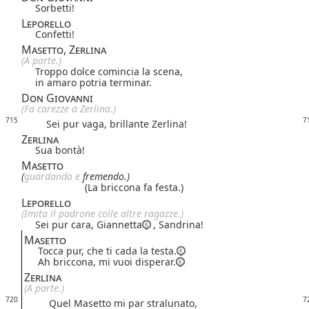
Sorbetti!
Leporello
Confetti!
Masetto, Zerlina
(A parte.)
Troppo dolce comincia la scena,
in amaro potria terminar.
Don Giovanni
(Fa carezze a Zerlina.)
715
7
Sei pur vaga, brillante Zerlina!
Zerlina
Sua bontà!
Masetto
(
guarda
ndo
e
fremendo.)
(La briccona fa festa.)
Leporello
(Imita il padrone colle altre ragazze.)
Sei pur cara, Giannetta
, Sandrina!
Masetto
Tocca pur, che ti cada la testa.
Ah briccona, mi vuoi disperar.
Zerlina
(A parte.)
720
7
Quel Masetto mi par stralunato,