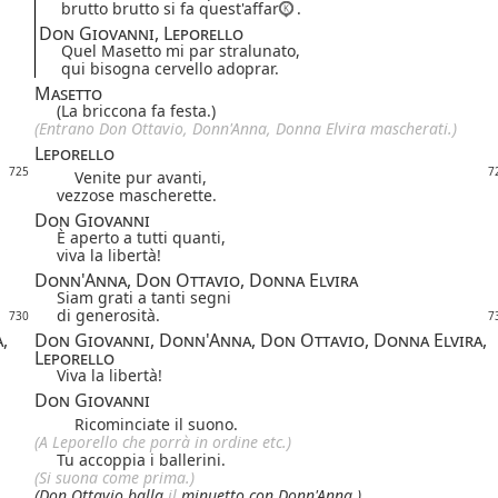
brutto brutto si fa quest'affar
.
Don Giovanni, Leporello
Quel Masetto mi par stralunato,
qui bisogna cervello adoprar.
Masetto
(La briccona fa festa.)
(Entrano Don Ottavio, Donn'Anna, Donna Elvira mascherati.)
Leporello
725
7
Venite pur avanti,
vezzose mascherette.
Don Giovanni
È aperto a tutti quanti,
viva la libertà!
Donn'Anna, Don Ottavio, Donna Elvira
Siam grati a tanti segni
di generosità.
730
7
,
Don Giovanni, Donn'Anna, Don Ottavio, Donna Elvira,
Leporello
Viva la libertà!
Don Giovanni
Ricominciate il suono.
(A Leporello che porrà in ordine etc.)
Tu accoppia i ballerini.
(Si suona come prima.)
(Don Ottavio balla
il
minuetto con Donn'Anna.)