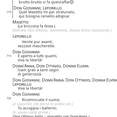
brutto brutto si fa quest'affar
.
Don Giovanni, Leporello
Quel Masetto mi par stralunato,
710
qui bisogna cervello adoprar.
Masetto
(La briccona fa festa.)
(Entrano Don Ottavio, Donn'Anna, Donna Elvira mascherati.)
Leporello
Venite pur avanti,
vezzose mascherette.
Don Giovanni
È aperto a tutti quanti,
715
viva la libertà!
Donn'Anna, Don Ottavio, Donna Elvira
Siam grati a tanti segni
di generosità.
Don Giovanni, Donn'Anna, Don Ottavio, Donna Elvira
Leporello
Viva la libertà!
Don Giovanni
720
Ricominciate il suono.
(A Leporello che porrà in ordine etc.)
Tu accoppia i ballerini.
(Si suona come prima.)
(Don Ottavio balla
il
minuetto con Donn'Anna.)