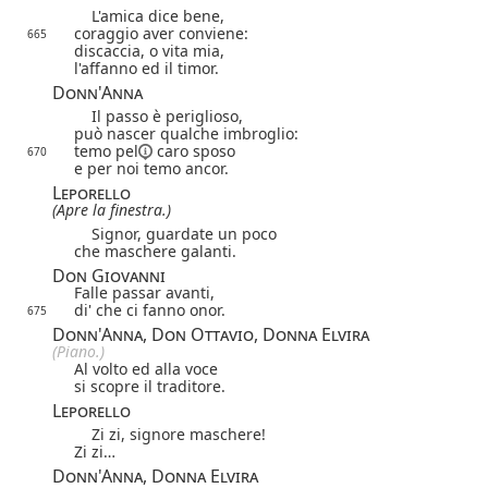
L'amica dice bene,
coraggio aver conviene:
665
discaccia, o vita mia,
l'affanno ed il timor.
Donn'Anna
Il passo è periglioso,
può nascer qualche imbroglio:
temo
pel
caro sposo
670
e per noi temo ancor.
Leporello
(Apre la finestra.)
Signor, guardate un poco
che maschere galanti.
Don Giovanni
Falle passar avanti,
di' che ci fanno onor.
675
Donn'Anna, Don Ottavio, Donna Elvira
(Piano.)
Al volto ed alla voce
si scopre il traditore.
Leporello
Zi zi, signore maschere!
Zi zi…
Donn'Anna, Donna Elvira