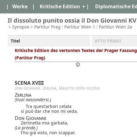
|
Werke
|
Kritische Edition
|
Diplomatische Ed
Il dissoluto punito ossia il Don Giovanni KV
Synopse > Partitur Prag : Partitur Wien 1 : Partitur Wien 2a
Titel
ATTO PRIMO
Kritische Edition des vertonten Textes der Prager Fassung
(Partitur Prag)
SCENA XVIII
Don Giovanni
,
Zerlina
,
Masetto
nella nicchia.
Zerlina
(Vuol nascondersi.)
Tra quest'arbori celata
si può dar che non mi veda.
Don Giovanni
Zerlinetta mia garbata,
(La prende.)
t'ho già visto, non scappar.