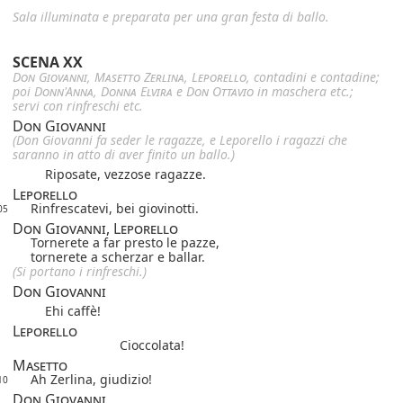
Sala illuminata e preparata per una gran festa di ballo.
SCENA XX
Don Giovanni
,
Masetto
Zerlina
,
Leporello
, contadini e contadine;
poi
Donn'Anna
,
Donna Elvira
e
Don Ottavio
in maschera etc.;
servi con rinfreschi etc.
Don Giovanni
(Don Giovanni fa seder le ragazze, e Leporello i ragazzi che
saranno in atto di aver finito un ballo.)
Riposate, vezzose ragazze.
Leporello
Rinfrescatevi, bei giovinotti.
05
Don Giovanni, Leporello
Tornerete a far presto le pazze,
tornerete a scherzar e ballar.
(Si portano i rinfreschi.)
Don Giovanni
Ehi caffè!
Leporello
Cioccolata!
Masetto
Ah Zerlina, giudizio!
10
Don Giovanni