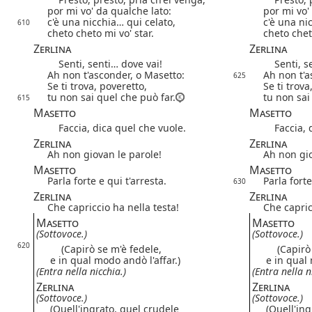
por mi vo' da qualche lato:
por mi vo'
c'è una nicchia… qui celato,
c'è una ni
610
cheto cheto mi vo' star.
cheto chet
Zerlina
Zerlina
Senti, senti… dove vai!
Senti, se
Ah non t'asconder, o Masetto:
Ah non t'a
625
Se ti trova, poveretto,
Se ti trova
tu non sai quel che può far.
tu non sai
615
Masetto
Masetto
Faccia, dica quel che vuole.
Faccia, d
Zerlina
Zerlina
Ah non giovan le parole!
Ah non gio
Masetto
Masetto
Parla forte e qui t'arresta.
Parla forte
630
Zerlina
Zerlina
Che capriccio ha nella testa!
Che capric
Masetto
Masetto
(Sottovoce.)
(Sottovoce.)
620
(Capirò se m'è fedele,
(Capirò s
e in qual modo andò l'affar.)
e in qual 
(Entra nella nicchia.)
(Entra nella n
Zerlina
Zerlina
(Sottovoce.)
(Sottovoce.)
(Quell'ingrato, quel crudele
(Quell'in