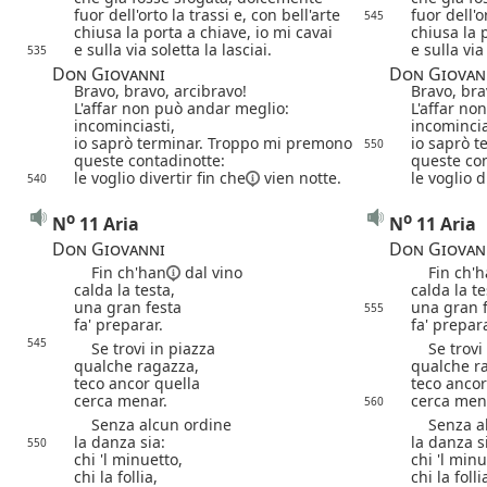
fuor dell'orto la trassi e, con bell'arte
fuor dell'o
545
chiusa la porta a chiave,
io mi cavai
chiusa la 
e sulla via soletta la lasciai.
e sulla via
535
Don Giovanni
Don Giovan
Bravo, bravo, arcibravo!
Bravo, bra
L'affar non può andar meglio:
L'affar no
incominciasti,
incomincia
io saprò terminar. Troppo mi premono
io saprò 
550
queste contadinotte:
queste con
le voglio divertir
fin che
vien notte.
le voglio d
540
o
o
N
11 Aria
N
11 Aria
Don Giovanni
Don Giovan
Fin ch'han
dal vino
Fin ch'
calda la testa,
calda la te
una gran festa
una gran 
555
fa' preparar.
fa' prepara
545
Se trovi in piazza
Se trovi 
qualche ragazza,
qualche r
teco ancor quella
teco ancor
cerca menar.
cerca men
560
Senza alcun ordine
Senza al
la danza sia:
la danza s
550
chi 'l minuetto,
chi 'l minu
chi la follia,
chi la folli