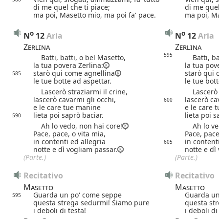
di me quel che ti piace;
di me quel
ma poi, Masetto mio, ma poi fa' pace.
ma poi, Ma
o
o
N
12
 Aria
N
12
 Aria
Zerlina
Zerlina
595
Batti, batti, o bel Masetto,
Batti, bat
la tua povera Zerlina:
la tua pov
starò qui come agnellina
starò qui 
585
le tue botte ad aspettar.
le tue bot
Lascerò straziarmi il crine,
Lascerò st
lascerò cavarmi gli occhi,
lascerò ca
600
e le care tue manine
e le care 
lieta poi saprò baciar.
lieta poi s
590
Ah lo vedo, non hai core!
Ah lo ved
Pace, pace, o vita mia,
Pace, pace
in contenti ed allegria
in content
605
notte e dì vogliam passar.
notte e dì
(Parte.)
(Parte.)
Recitativo
Recitativo
Masetto
Masetto
Guarda un po' come seppe
Guarda un
595
questa strega sedurmi! Siamo pure
questa st
i deboli di testa!
i deboli di