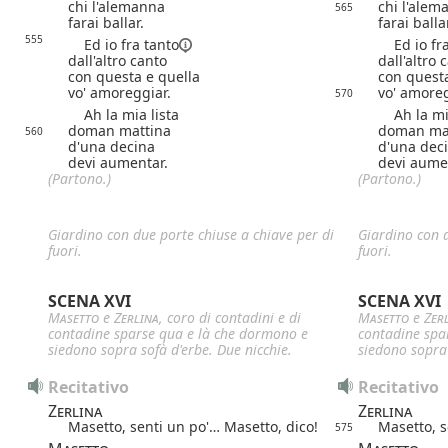
chi l'alemanna
chi l'alem
565
farai ballar.
farai balla
555
Ed io
fra tanto
Ed io
fr
dall'altro canto
dall'altro 
con questa e quella
con questa
vo' amoreggiar.
vo' amoreg
570
Ah la mia lista
Ah la mia
doman mattina
doman ma
560
d'una decina
d'una dec
devi aumentar.
devi aume
(Partono.)
(Partono.)
Giardino con due porte chiuse a chiave per di
Giardino con d
fuori.
fuori.
SCENA XVI
SCENA XVI
Masetto
e
Zerlina
, coro di contadini e di
Masetto
e
Zer
contadine sparse qua e là che dormono e
contadine spa
siedono sopra sofà d'erbe. Due nicchie.
siedono sopra 
Recitativo
Recitativo
Zerlina
Zerlina
Masetto, senti un po'… Masetto, dico!
Masetto, s
575