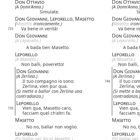
Don Ottavio
Don Ottavi
(A Donn'Anna.)
(A Donn'Anna.
Simulate.
S
Don Giovanni, Leporello, Masetto
Don Giovann
(
Masetto 
ironicamente.)
(
Masetto 
iron
Va bene in verità!
Va bene in
725
Don Giovanni
Don Giovan
(A Leporello.)
(A Leporello.)
A bada tien Masetto.
A bada ti
Leporello
Leporello
(A Masetto.)
(A Masetto.)
Non balli, poveretto!
Non balli,
Don Giovanni
Don Giova
(A Zerlina.)
(A Zerlina.)
Il tuo compagno io sono:
Il tuo co
740
Zerlina, vien pur qua.
Zerlina, v
(Si mette a ballar con Zerlina una
(Si mette a b
contradanza.)
contradanza.
Leporello
Leporello
Vien qua, Masetto caro,
Vien qua,
730
facciam quel ch'altri fa.
facciam qu
Masetto
Masetto
No no, ballar non voglio.
No no, ba
Leporello
Leporello
(Fa ballar per forza Masetto.)
(Fa ballar per