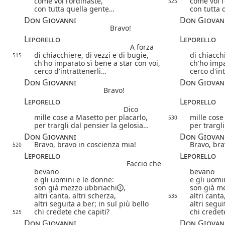
come voi l'ordinaste,
come voi l
525
con tutta quella gente…
con tutta 
Don Giovanni
Don Giovan
Bravo!
Leporello
Leporello
A forza
di chiacchiere, di vezzi e di bugie,
di chiacchi
515
ch'ho imparato sì bene a star con voi,
ch'ho impa
cerco d'intrattenerli…
cerco d'in
Don Giovanni
Don Giovan
Bravo!
Leporello
Leporello
Dico
mille cose a Masetto per placarlo,
mille cose
530
per trargli dal pensier la gelosia…
per trargl
Don Giovanni
Don Giovan
Bravo, bravo in coscienza mia!
Bravo, bra
520
Leporello
Leporello
Faccio che
bevano
bevano
e gli uomini e le donne:
e gli uomi
son già mezzo
ubbriachi
,
son già m
altri canta, altri scherza,
altri canta
535
altri seguita a ber; in sul più bello
altri segui
chi credete che capiti?
chi credet
525
Don Giovanni
Don Giovan