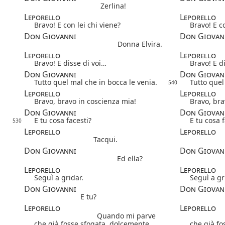
Zerlina!
Leporello
Leporello
Bravo! E con lei chi viene?
Bravo! E c
Don Giovanni
Don Giovan
Donna Elvira.
Leporello
Leporello
Bravo! E disse di voi…
Bravo! E d
Don Giovanni
Don Giovan
Tutto quel mal che in bocca le venia.
Tutto quel
540
Leporello
Leporello
Bravo, bravo in coscienza mia!
Bravo, bra
Don Giovanni
Don Giovan
E tu cosa facesti?
E tu cosa f
530
Leporello
Leporello
Tacqui.
Don Giovanni
Don Giovan
Ed ella?
Leporello
Leporello
Seguì a gridar.
Seguì a gr
Don Giovanni
Don Giovan
E tu?
Leporello
Leporello
Quando mi parve
che già fosse sfogata, dolcemente
che già fo