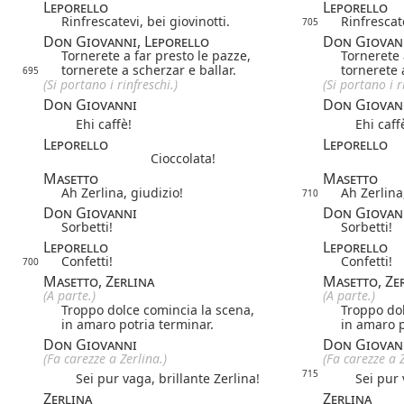
Leporello
Leporello
Rinfrescatevi, bei giovinotti.
Rinfrescate
705
Don Giovanni, Leporello
Don Giovann
Tornerete a far presto le pazze,
Tornerete 
tornerete a scherzar e ballar.
tornerete 
695
(Si portano i rinfreschi.)
(Si portano i r
Don Giovanni
Don Giovan
Ehi caffè!
Ehi caff
Leporello
Leporello
Cioccolata!
Masetto
Masetto
Ah Zerlina, giudizio!
Ah Zerlina
710
Don Giovanni
Don Giovan
Sorbetti!
Sorbetti!
Leporello
Leporello
Confetti!
Confetti!
700
Masetto, Zerlina
Masetto, Ze
(A parte.)
(A parte.)
Troppo dolce comincia la scena,
Troppo dol
in amaro potria terminar.
in amaro p
Don Giovanni
Don Giovan
(Fa carezze a Zerlina.)
(Fa carezze a Z
715
Sei pur vaga, brillante Zerlina!
Sei pur va
Zerlina
Zerlina