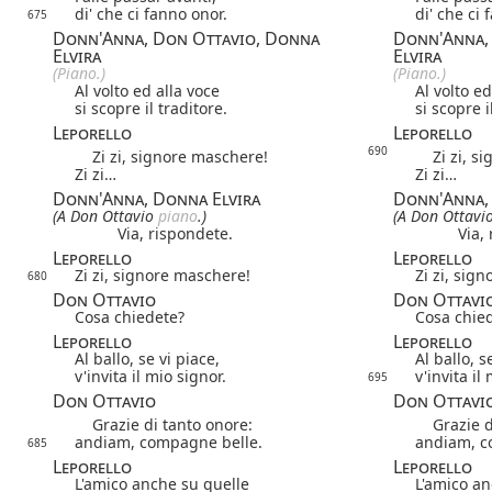
di' che ci fanno onor.
di' che ci 
675
Donn'Anna, Don Ottavio, Donna
Donn'Anna,
Elvira
Elvira
(Piano.)
(Piano.)
Al volto ed alla voce
Al volto ed
si scopre il traditore.
si scopre i
Leporello
Leporello
690
Zi zi, signore maschere!
Zi zi, si
Zi zi…
Zi zi…
Donn'Anna, Donna Elvira
Donn'Anna,
(A Don Ottavio
piano
.)
(A Don Ottavi
Via, rispondete.
Via,
Leporello
Leporello
Zi zi, signore maschere!
Zi zi, sig
680
Don Ottavio
Don Ottavi
Cosa chiedete?
Cosa chie
Leporello
Leporello
Al ballo, se vi piace,
Al ballo, s
v'invita il mio signor.
v'invita il
695
Don Ottavio
Don Ottavi
Grazie di tanto onore:
Grazie di
andiam, compagne belle.
andiam, c
685
Leporello
Leporello
L'amico anche su quelle
L'amico an