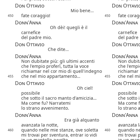
Don Ottavio
Don Ottavi
Mio bene…
fate coraggio!
fate corag
450
450
Donn'Anna
Donn'Anna
Oh dèi!
quegli è il
carnefice
carnefice
del padre mio.
del padre 
Don Ottavio
Don Ottavi
Che dite…
Donn'Anna
Donn'Anna
Non dubitate più: gli ultimi accenti
Non dubita
che l'empio proferì, tutta la voce
che l'empio
richiamar nel cor mio di quell'indegno
richiamar 
che nel mio appartamento…
che nel m
455
455
Don Ottavio
Don Ottavi
Oh ciel!
possibile
possibile
che sotto il sacro manto d'amicizia…
che sotto 
Ma come fu? Narratemi
Ma come f
lo strano avvenimento.
lo strano 
Donn'Anna
Donn'Anna
Era già alquanto
avanzata la notte,
avanzata l
quando nelle mie stanze, ove soletta
quando nel
460
460
mi trovai per sventura, entrar io vidi
mi trovai 
in un mantello avvolto
in un mant