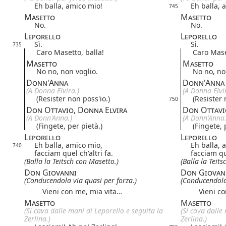
Eh balla, amico mio!
Eh balla, 
745
Masetto
Masetto
No.
No.
Leporello
Leporello
Sì.
Sì.
735
Caro Masetto, balla!
Caro Mase
Masetto
Masetto
No no, non voglio.
No no, no
Donn'Anna
Donn'Anna
(A Donna Elvira.)
(A Donna Elvi
(Resister non poss'io.)
(Resister 
750
Don Ottavio, Donna Elvira
Don Ottavi
(A Donn'Anna.)
(A Donn'Anna.
(Fingete, per pietà.)
(Fingete, 
Leporello
Leporello
Eh balla, amico mio,
Eh balla, 
740
facciam quel ch'altri fa.
facciam que
(Balla la Teitsch con Masetto.)
(Balla la Teit
Don Giovanni
Don Giovan
(Conducendola via quasi per forza.)
(Conducendola 
Vieni con me, mia vita…
Vieni con
Masetto
Masetto
(Si cava dalle mani di Leporello e seguita la
(Si cava dalle
Zerlina.)
Zerlina.)