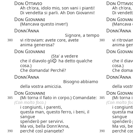
Don Ottavio
Don Ottavi
Ah ch'ora, idolo mio, son vani i pianti!
Ah ch'ora, 
Di vendetta si parli. Ah Don Giovanni!
Di vendett
Don Giovanni
Don Giovan
(Mancava questo inver!)
(Mancava q
Donn'Anna
Donn'Anna
Signore, a tempo
vi ritroviam: avete core, avete
vi ritrovia
380
380
anima generosa?
anima gen
Don Giovanni
Don Giovan
(Sta' a vedere
che il diavolo gli
ha detto qualche
che il diav
cosa.)
cosa.)
Che domanda! Perché?
Che doman
Donn'Anna
Donn'Anna
Bisogno abbiamo
della vostra amicizia.
della vost
Don Giovanni
Don Giovan
(Mi torna il fiato in corpo.) Comandate:
(Mi torna 
385
385
(Con molto foco.)
(Con molto foc
i congiunti, i parenti,
i congiunti
questa man, questo ferro, i beni, il
questa man
sangue
sangue
spenderò per servirvi.
spenderò p
Ma voi, bella Donn'Anna,
Ma voi, be
perché così piangete?
perché cos
390
390