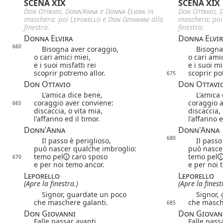
SCENA XIX
SCENA XIX
Don Ottavio
,
Donn'Anna
e
Donna Elvira
in
Don Ottavio
,
maschera; poi
Leporello
e
Don Giovanni
alla
maschera; po
finestra.
finestra.
Donna Elvira
Donna Elvir
660
Bisogna aver coraggio,
Bisogna a
o cari amici miei,
o cari amic
e i suoi misfatti rei
e i suoi mi
scoprir potremo allor.
scoprir po
675
Don Ottavio
Don Ottavi
L'amica dice bene,
L'amica d
coraggio aver conviene:
coraggio a
665
discaccia, o vita mia,
discaccia, 
l'affanno ed il timor.
l'affanno e
Donn'Anna
Donn'Anna
680
Il passo è periglioso,
Il passo 
può nascer qualche imbroglio:
può nasce
temo
pel
caro sposo
temo
pel
670
e per noi temo ancor.
e per noi 
Leporello
Leporello
(Apre la finestra.)
(Apre la finest
Signor, guardate un poco
Signor, g
che maschere galanti.
che masch
685
Don Giovanni
Don Giovan
Falle passar avanti,
Falle pass