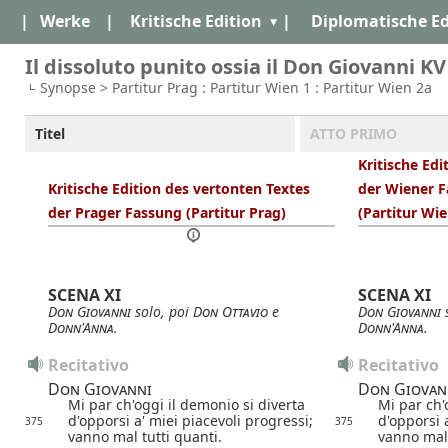
|
Werke
|
Kritische Edition
|
Diplomatische Ed
Il dissoluto punito ossia il Don Giovanni KV
Synopse > Partitur Prag : Partitur Wien 1 : Partitur Wien 2a
Titel
ATTO PRIMO
Kritische Edi
Kritische Edition des vertonten Textes
der Wiener F
der Prager Fassung (Partitur Prag)
(Partitur Wie
SCENA XI
SCENA XI
Don Giovanni
solo, poi
Don Ottavio
e
Don Giovanni
s
Donn'Anna
.
Donn'Anna
.
Recitativo
Recitativo
Don Giovanni
Don Giovan
Mi par ch'oggi il demonio si diverta
Mi par ch'
d'opporsi a' miei piacevoli progressi;
d'opporsi 
375
375
vanno mal tutti quanti.
vanno mal 