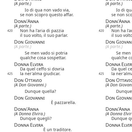
(A parte.)
(A parte.)
Io di qua non vado via,
Io di qua
se non scopro questo affar.
se non sco
Donn'Anna
Donn'Anna
(A parte.)
(A parte.)
Non ha l'aria di pazzia
Non ha l'a
420
420
il suo volto, il suo parlar.
il suo volto
Don Giovanni
Don Giovan
(A parte.)
(A parte.)
Se men vado si potria
Se men va
qualche cosa sospettar.
qualche co
Donna Elvira
Donna Elvir
Da quel ceffo si dovria
Da quel ce
la ner'alma giudicar.
la ner'alm
425
425
Don Ottavio
Don Ottavi
(A Don Giovanni.)
(A Don Giovann
Dunque quella?
Dunque q
Don Giovanni
Don Giovan
È pazzarella.
Donn'Anna
Donn'Anna
(A Donna Elvira.)
(A Donna Elvir
Dunque quegli?
Dunque qu
Donna Elvira
Donna Elvir
È un traditore.