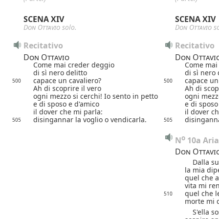
SCENA XIV
SCENA XIV
Don Ottavio
solo.
Don Ottavio
so
Recitativo
Recitativo
Don Ottavio
Don Ottavi
Come mai creder deggio
Come mai 
di sì nero delitto
di sì nero 
capace un cavaliero?
capace un 
500
500
Ah di scoprire il vero
Ah di scopr
ogni mezzo si cerchi! Io sento in petto
ogni mezzo
e di sposo e d'amico
e di sposo
il dover che mi parla:
il dover c
disingannar la voglio o vendicarla.
disinganna
505
505
o
N
 10a Ari
Don Ottavi
Dalla su
la mia dip
quel che a
vita mi re
quel che l
510
morte mi 
S'ella so