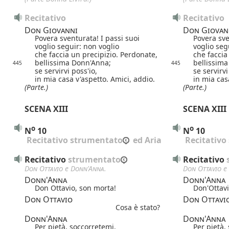
Recitativo
Recitativo
Don Giovanni
Don Giovan
Povera sventurata! I passi suoi
Povera sve
voglio seguir: non voglio
voglio seg
che faccia un precipizio. Perdonate,
che faccia
bellissima Donn'Anna;
bellissim
445
445
se servirvi poss'io,
se servirvi
in mia casa v'aspetto. Amici, addio.
in mia cas
(Parte.)
(Parte.)
SCENA XIII
SCENA XIII
o
o
N
10
N
10
 Recitativo strumentato
 ed Aria
 Recitativ
Recitativo
 strumentato
Recitativo
 
Don Ottavio
e
Donn'Anna
.
Don Ottavio
e
Donn'Anna
Donn'Anna
Don Ottavio, son morta!
Don'Ottavi
Don Ottavio
Don Ottavi
Cosa è stato?
Donn'Anna
Donn'Anna
Per pietà, soccorretemi.
Per pietà,