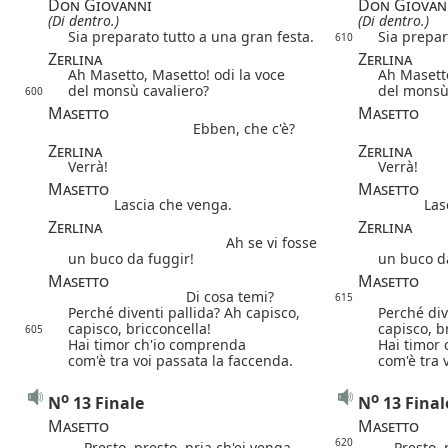
Don Giovanni
Don Giovan
(Di dentro.)
(Di dentro.)
Sia preparato tutto a una gran festa.
Sia prepar
610
Zerlina
Zerlina
Ah Masetto, Masetto! odi la voce
Ah Masetto
del monsù cavaliero?
del monsù
600
Masetto
Masetto
Ebben, che c'è?
Zerlina
Zerlina
Verrà!
Verrà!
Masetto
Masetto
Lascia che venga.
Las
Zerlina
Zerlina
Ah se vi fosse
un buco da fuggir!
un buco da
Masetto
Masetto
Di cosa temi?
615
Perché diventi pallida? Ah capisco,
Perché div
capisco, bricconcella!
capisco, b
605
Hai timor ch'io comprenda
Hai timor
com'è tra voi passata la faccenda.
com'è tra 
o
o
N
13 Finale
N
13 Final
Masetto
Masetto
620
Presto, presto, pria ch'ei venga,
Presto, pr