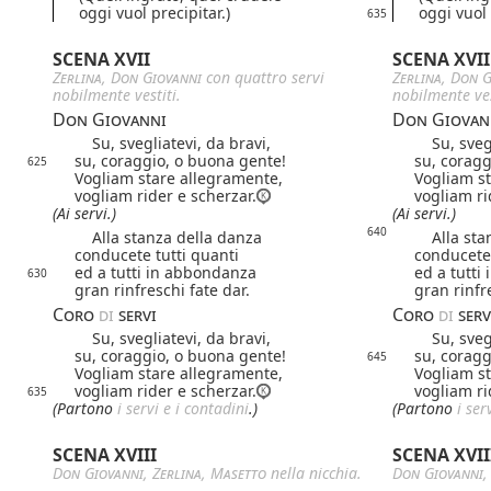
oggi vuol precipitar.)
oggi vuol 
635
SCENA XVII
SCENA XVII
Zerlina
,
Don Giovanni
con quattro servi
Zerlina
,
Don G
nobilmente vestiti.
nobilmente ves
Don Giovanni
Don Giovan
Su, svegliatevi, da bravi,
Su, svegli
su, coraggio, o buona gente!
su, coragg
625
Vogliam stare allegramente,
Vogliam s
vogliam rider e scherzar.
vogliam ri
(Ai servi.)
(Ai servi.)
640
Alla stanza della danza
Alla stan
conducete tutti quanti
conducete 
ed a tutti in abbondanza
ed a tutti
630
gran rinfreschi fate dar.
gran rinfr
Coro
di
servi
Coro
di
serv
Su, svegliatevi, da bravi,
Su, svegli
su, coraggio, o buona gente!
su, coragg
645
Vogliam stare allegramente,
Vogliam s
vogliam rider e scherzar.
vogliam ri
635
(Partono
i servi e i contadini
.)
(Partono
i ser
SCENA XVIII
SCENA XVII
Don Giovanni
,
Zerlina
,
Masetto
nella nicchia.
Don Giovanni