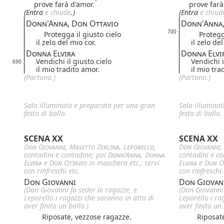
prove farà d'amor.
prove farà
(Entra
e chiude
.)
(Entra
e chiud
Donn'Anna, Don Ottavio
Donn'Anna,
700
Protegga il giusto cielo
Protegga 
il zelo del mio cor.
il zelo del
Donna Elvira
Donna Elvi
Vendichi il giusto cielo
Vendichi i
690
il mio tradito amor.
il mio tra
(Partono.)
(Partono.)
Sala illuminata e preparata per una gran
Sala illumina
festa di ballo.
festa di ballo.
SCENA XX
SCENA XX
Don Giovanni
,
Masetto
Zerlina
,
Leporello
,
Don Giovanni
contadini e contadine; poi
Donn'Anna
,
Donna
contadini e c
Elvira
e
Don Ottavio
in maschera etc.; servi
Elvira
e
Don O
con rinfreschi etc.
con rinfreschi 
Don Giovanni
Don Giovan
(Don Giovanni fa seder le ragazze, e
(Don Giovanni 
Leporello i ragazzi che saranno in atto di
Leporello i ra
aver finito un ballo.)
aver finito un 
Riposate, vezzose ragazze.
Riposate,