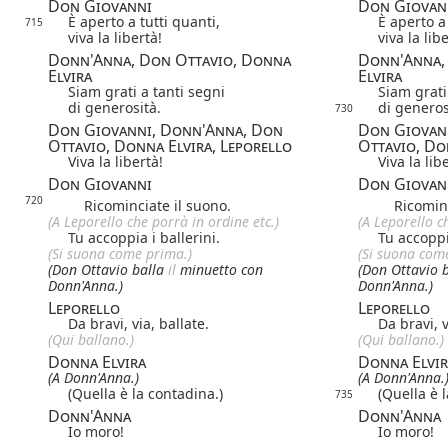
Don Giovanni
Don Giovan
È aperto a tutti quanti,
È aperto a 
715
viva la libertà!
viva la lib
Donn'Anna, Don Ottavio, Donna
Donn'Anna,
Elvira
Elvira
Siam grati a tanti segni
Siam grati
di generosità.
di generos
730
Don Giovanni, Donn'Anna, Don
Don Giovan
Ottavio, Donna Elvira, Leporello
Ottavio, Do
Viva la libertà!
Viva la lib
Don Giovanni
Don Giovan
720
Ricominciate il suono.
Ricominci
(A Leporello che porrà in ordine etc.)
(A Leporello c
Tu accoppia i ballerini.
Tu accoppia
(Si suona come prima.)
(Si suona com
(Don Ottavio balla
il
minuetto con
(Don Ottavio 
Donn'Anna.)
Donn'Anna.)
Leporello
Leporello
Da bravi, via, ballate.
Da bravi, v
(Qui ballano.)
(Qui ballano.)
Donna Elvira
Donna Elvir
(A Donn'Anna.)
(A Donn'Anna.
(Quella è la contadina.)
(Quella è 
735
Donn'Anna
Donn'Anna
Io moro!
Io moro!