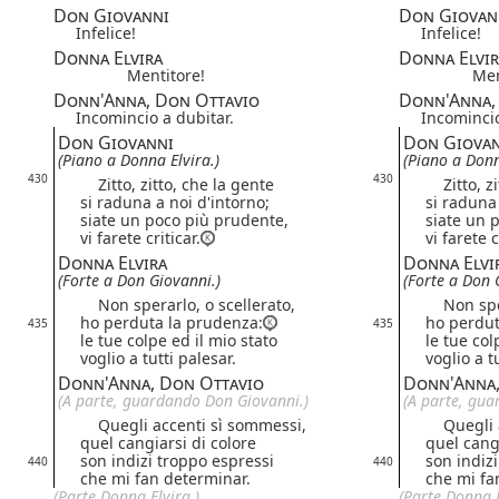
Don Giovanni
Don Giovan
Infelice!
Infelice!
Donna Elvira
Donna Elvir
Mentitore!
Men
Donn'Anna, Don Ottavio
Donn'Anna,
Incomincio a dubitar.
Incomincio
Don Giovanni
Don Giova
(Piano a Donna Elvira.)
(Piano a Donn
430
430
Zitto, zitto, che la gente
Zitto, zi
si raduna a noi d'intorno;
si raduna 
siate un poco più prudente,
siate un 
vi farete criticar.
vi farete c
Donna Elvira
Donna Elvi
(Forte a Don Giovanni.)
(Forte a Don 
Non sperarlo, o scellerato,
Non spera
ho perduta la prudenza:
ho perdut
435
435
le tue colpe ed il mio stato
le tue col
voglio a tutti palesar.
voglio a t
Donn'Anna, Don Ottavio
Donn'Anna,
(A parte, guardando Don Giovanni.)
(A parte, gu
Quegli accenti sì sommessi,
Quegli a
quel cangiarsi di colore
quel cangi
son indizi troppo espressi
son indiz
440
440
che mi fan determinar.
che mi fa
(Parte Donna Elvira.)
(Parte Donna E