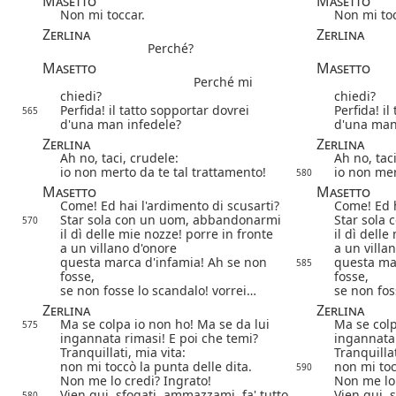
Masetto
Masetto
Non mi toccar.
Non mi toc
Zerlina
Zerlina
Perché?
Masetto
Masetto
Perché mi
chiedi?
chiedi?
Perfida! il tatto sopportar dovrei
Perfida! il
565
d'una man infedele?
d'una man
Zerlina
Zerlina
Ah no, taci, crudele:
Ah no, tac
io non merto da te tal trattamento!
io non mer
580
Masetto
Masetto
Come! Ed hai l'ardimento di scusarti?
Come! Ed h
Star sola con un uom, abbandonarmi
Star sola
570
il dì delle mie nozze! porre in fronte
il dì delle
a un villano d'onore
a un villa
questa marca d'infamia! Ah se non
questa ma
585
fosse,
fosse,
se non fosse lo scandalo! vorrei…
se non fos
Zerlina
Zerlina
Ma se colpa io non ho! Ma se da lui
Ma se colp
575
ingannata rimasi! E poi che temi?
ingannata 
Tranquillati, mia vita:
Tranquillat
non mi toccò la punta delle dita.
non mi toc
590
Non me lo credi? Ingrato!
Non me lo 
Vien qui, sfogati, ammazzami, fa' tutto
Vien qui, 
580