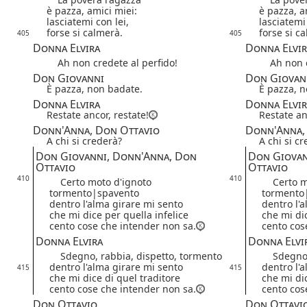
è pazza, amici miei:
è pazza, a
lasciatemi con lei,
lasciatemi 
forse si calmerà.
forse si c
405
405
Donna Elvira
Donna Elvir
Ah non credete al perfido!
Ah non cr
Don Giovanni
Don Giovan
È pazza, non badate.
È pazza, n
Donna Elvira
Donna Elvir
Restate ancor, restate!
Restate an
Donn'Anna, Don Ottavio
Donn'Anna,
A chi si crederà?
A chi si c
Don Giovanni, Donn'Anna, Don
Don Giovan
Ottavio
Ottavio
410
410
Certo moto d'ignoto
Certo mo
tormento|
spavento
tormento
dentro l'alma girare mi sento
dentro l'
che mi dice per quella infelice
che mi dic
cento cose che intender non sa.
cento cos
Donna Elvira
Donna Elvi
Sdegno, rabbia, dispetto, tormento
Sdegno, 
dentro l'alma girare mi sento
dentro l'
415
415
che mi dice di quel traditore
che mi dic
cento cose che intender non sa.
cento cos
Don Ottavio
Don Ottavi