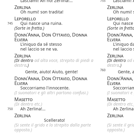
Lasciami! Ah no! Zerlina!…
Lasciami! 
755
Zerlina
Zerlina
Oh numi! son tradita!
Oh numi! s
Leporello
Leporello
Qui nasce una ruina.
Qui nasce
745
(Sorte in fretta.)
(Sorte in fretta
Donn'Anna, Don Ottavio, Donna
Donn'Anna,
Elvira
Elvira
L'iniquo da sé stesso
L'iniquo d
nel laccio se ne va.
nel laccio 
Zerlina
Zerlina
(Di dentro
ad alta voce, strepito di piedi a
(Di dentro
ad a
destra
.)
destra
.)
760
Gente, aiuto! Aiuto, gente!
Gente, ai
Donn'Anna, Don Ottavio, Donna
Donn'Anna,
Elvira
Elvira
Soccorriamo l'innocente.
Soccorriam
(I suonatori e gli altri partono confusi.)
(I suonatori e 
Masetto
Masetto
(Di dentro etc.)
(Di dentro etc.
Ah Zerlina!…
Ah Zerlina
750
Zerlina
Zerlina
Scellerato!
(Si sente il grido e lo strepito dalla parte
(Si sente il gr
opposta.)
opposta.)