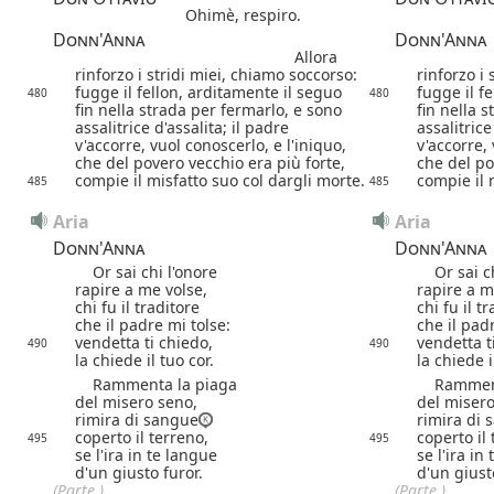
Ohimè, respiro.
Donn'Anna
Donn'Anna
Allora
rinforzo i stridi miei,
chiamo soccorso:
rinforzo i 
fugge il fellon, arditamente il seguo
fugge il f
480
480
fin nella strada per fermarlo, e sono
fin nella 
assalitrice d'assalita; il padre
assalitrice
v'accorre, vuol conoscerlo, e l'iniquo,
v'accorre, 
che del povero vecchio era più forte,
che del po
compie il misfatto suo col dargli morte.
compie il 
485
485
Aria
Aria
Donn'Anna
Donn'Anna
Or sai chi l'onore
Or sai ch
rapire a me volse,
rapire a m
chi fu il traditore
chi fu il t
che il padre mi tolse:
che il pad
vendetta ti chiedo,
vendetta t
490
490
la chiede il tuo cor.
la chiede i
Rammenta la piaga
Rammenta
del misero seno,
del misero
rimira di sangue
rimira di 
coperto il terreno,
coperto il
495
495
se l'ira in te langue
se l'ira in
d'un giusto furor.
d'un giust
(Parte.)
(Parte.)