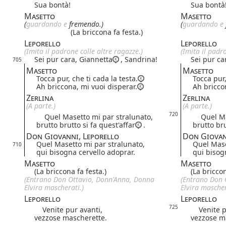
Sua bontà!
Sua bontà
Masetto
Masetto
(
guarda
ndo
e
fremendo.)
(
guarda
ndo
e
(La briccona fa festa.)
Leporello
Leporello
(Imita il padrone colle altre ragazze.)
(Imita il padr
Sei pur cara, Giannetta
, Sandrina!
Sei pur ca
705
Masetto
Masetto
Tocca pur, che ti cada la testa.
Tocca pur,
Ah briccona, mi vuoi disperar.
Ah bricco
Zerlina
Zerlina
(A parte.)
(A parte.)
720
Quel Masetto mi par stralunato,
Quel Mas
brutto brutto si fa quest'affar
.
brutto bru
Don Giovanni, Leporello
Don Giovan
Quel Masetto mi par stralunato,
Quel Mase
710
qui bisogna cervello adoprar.
qui bisog
Masetto
Masetto
(La briccona fa festa.)
(La briccon
(Entrano Don Ottavio, Donn'Anna, Donna
(Entrano Don 
Elvira mascherati.)
Elvira mascher
Leporello
Leporello
725
Venite pur avanti,
Venite pu
vezzose mascherette.
vezzose m