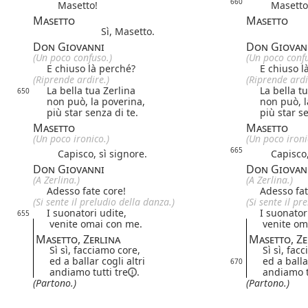
660
Masetto!
Masetto
Masetto
Masetto
Sì, Masetto.
Don Giovanni
Don Giovan
(Un poco confuso.)
(Un poco confu
E chiuso là perché?
E chiuso l
(Riprende ardire.)
(Riprende ardi
La bella tua Zerlina
La bella t
650
non può, la poverina,
non può, l
più star senza di te.
più star se
Masetto
Masetto
(Un poco ironico.)
(Un poco ironi
665
Capisco, sì signore.
Capisco, 
Don Giovanni
Don Giovan
(A Zerlina.)
(A Zerlina.)
Adesso fate core!
Adesso fat
(Si sente il preludio della danza.)
(Si sente il pr
I suonatori udite,
I suonator
655
venite omai con me.
venite om
Masetto, Zerlina
Masetto, Ze
Sì sì, facciamo core,
Sì sì, fac
ed a ballar cogli altri
ed a balla
670
andiamo
tutti tre
.
andiamo
(Partono.)
(Partono.)