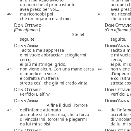
un uom che al primo istante
un uom ch
avea preso per voi…
avea pres
ma riconobbi poi
ma ricono
465
465
che un inganno era il mio…
che un in
Don Ottavio
Don Ottavi
(Con affanno.)
(Con affanno.)
Stelle!
seguite.
seguite.
Donn'Anna
Donn'Anna
Tacito a me s'appressa
Tacito a m
e mi vuole abbracciar: sciogliermi
e mi vuole
cerco,
cerco,
ei più mi stringe; grido,
ei più mi s
non viene alcun.
Con una mano cerca
non viene
470
470
d'impedire la voce
d'impedire
e coll'altra m'afferra
e coll'altr
stretta così, che già mi credo vinta.
stretta cos
Don Ottavio
Don Ottavi
Perfido! E alfin?
Perfido! E 
Donn'Anna
Donn'Anna
Alfine il duol, l'orrore
dell'infame attentato
dell'infam
475
475
accrebbe sì la lena mia, che a forza
accrebbe s
di vincolarmi, torcermi e piegarmi
di vincola
da lui mi sciolsi.
da lui mi s
Don Ottavio
Don Ottavi