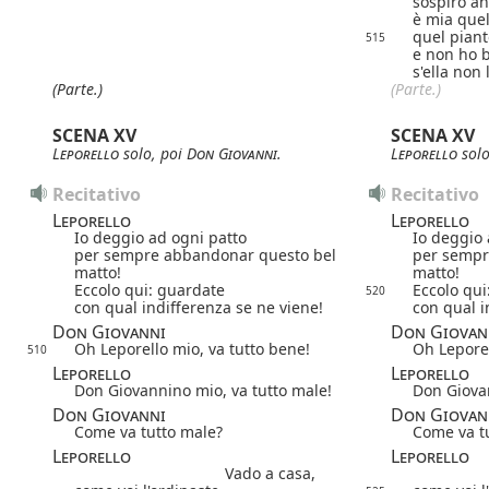
sospiro an
è mia quell
quel piant
515
e non ho 
s'ella non 
(Parte.)
(Parte.)
SCENA XV
SCENA XV
Leporello
solo, poi
Don Giovanni
.
Leporello
solo
Recitativo
Recitativo
Leporello
Leporello
Io deggio ad ogni patto
Io deggio 
per sempre abbandonar questo bel
per sempr
matto!
matto!
Eccolo qui: guardate
Eccolo qui
520
con qual indifferenza se ne viene!
con qual i
Don Giovanni
Don Giovan
Oh Leporello mio, va tutto bene!
Oh Leporel
510
Leporello
Leporello
Don Giovannino mio, va tutto male!
Don Giovan
Don Giovanni
Don Giovan
Come va tutto male?
Come va t
Leporello
Leporello
Vado a casa,