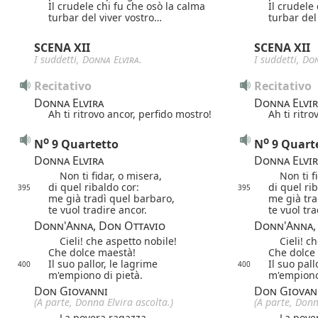
Il crudele chi fu che osò la calma
Il crudele
turbar del viver vostro…
turbar del
SCENA XII
SCENA XII
I suddetti,
Donna Elvira
.
I suddetti,
Don
Recitativo
Recitativo
Donna Elvira
Donna Elvir
Ah ti ritrovo ancor, perfido mostro!
Ah ti ritr
o
o
N
9 Quartetto
N
9 Quart
Donna Elvira
Donna Elvir
Non ti fidar, o misera,
Non ti fid
di quel ribaldo cor:
di quel ri
395
395
me già tradì quel barbaro,
me già tra
te vuol tradire ancor.
te vuol tra
Donn'Anna, Don Ottavio
Donn'Anna,
Cieli! che aspetto nobile!
Cieli! che
Che dolce maestà!
Che dolce
Il suo pallor, le lagrime
Il suo pall
400
400
m'empiono di pietà.
m'empiono 
Don Giovanni
Don Giovan
(A parte, Donna Elvira ascolta.)
(A parte, Donn
La povera ragazza
La pover