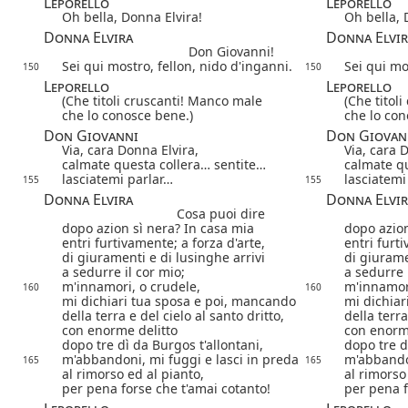
Leporello
Leporello
Oh bella, Donna Elvira!
Oh bella, 
Donna Elvira
Donna Elvir
Don Giovanni!
Sei qui mostro, fellon, nido d'inganni.
Sei qui mo
150
150
Leporello
Leporello
(Che titoli cruscanti! Manco male
(Che titol
che lo conosce bene.)
che lo con
Don Giovanni
Don Giovan
Via, cara Donna Elvira,
Via, cara 
calmate questa collera… sentite…
calmate qu
lasciatemi parlar…
lasciatemi
155
155
Donna Elvira
Donna Elvir
Cosa puoi dire
dopo azion sì nera? In casa mia
dopo azion
entri furtivamente; a forza d'arte,
entri furt
di giuramenti e di lusinghe arrivi
di giurame
a sedurre il cor mio;
a sedurre 
m'innamori, o crudele,
m'innamori
160
160
mi dichiari tua sposa e poi, mancando
mi dichiar
della terra e del cielo al santo dritto,
della terra
con enorme delitto
con enorm
dopo tre dì da Burgos t'allontani,
dopo tre d
m'abbandoni, mi fuggi e lasci in preda
m'abbandon
165
165
al rimorso ed al pianto,
al rimorso
per pena forse che t'amai cotanto!
per pena f