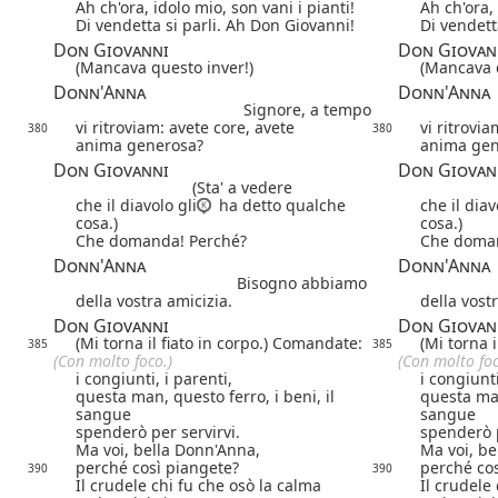
Ah ch'ora, idolo mio, son vani i pianti!
Ah ch'ora, 
Di vendetta si parli. Ah Don Giovanni!
Di vendett
Don Giovanni
Don Giovan
(Mancava questo inver!)
(Mancava q
Donn'Anna
Donn'Anna
Signore, a tempo
vi ritroviam: avete core, avete
vi ritrovia
380
380
anima generosa?
anima gen
Don Giovanni
Don Giovan
(Sta' a vedere
che il diavolo gli
ha detto qualche
che il diav
cosa.)
cosa.)
Che domanda! Perché?
Che doman
Donn'Anna
Donn'Anna
Bisogno abbiamo
della vostra amicizia.
della vost
Don Giovanni
Don Giovan
(Mi torna il fiato in corpo.) Comandate:
(Mi torna 
385
385
(Con molto foco.)
(Con molto foc
i congiunti, i parenti,
i congiunti
questa man, questo ferro, i beni, il
questa man
sangue
sangue
spenderò per servirvi.
spenderò p
Ma voi, bella Donn'Anna,
Ma voi, be
perché così piangete?
perché cos
390
390
Il crudele chi fu che osò la calma
Il crudele