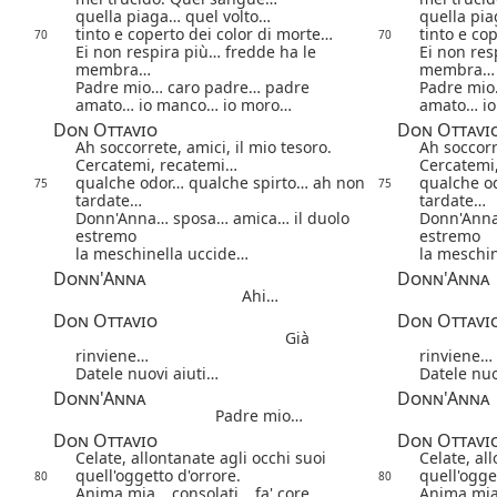
quella piaga… quel volto…
quella pi
tinto e coperto dei color di morte…
tinto e co
70
70
Ei non respira più… fredde ha le
Ei non res
membra…
membra…
Padre mio… caro padre… padre
Padre mio
amato… io manco… io moro…
amato… i
Don Ottavio
Don Ottavi
Ah soccorrete, amici, il mio tesoro.
Ah soccorr
Cercatemi, recatemi…
Cercatemi
qualche odor… qualche spirto… ah non
qualche o
75
75
tardate…
tardate…
Donn'Anna… sposa… amica… il duolo
Donn'Anna
estremo
estremo
la meschinella uccide…
la meschi
Donn'Anna
Donn'Anna
Ahi…
Don Ottavio
Don Ottavi
Già
rinviene…
rinviene…
Datele nuovi aiuti…
Datele nuo
Donn'Anna
Donn'Anna
Padre mio…
Don Ottavio
Don Ottavi
Celate, allontanate agli occhi suoi
Celate, al
quell'oggetto d'orrore.
quell'ogge
80
80
Anima mia… consolati… fa' core…
Anima mia