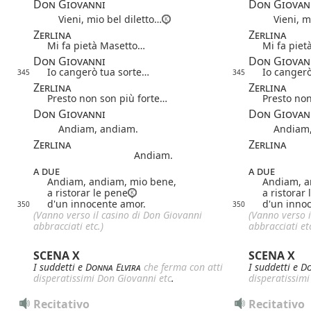
Don Giovanni
Don Giovan
Vieni, mio bel diletto…
Vieni, mi
Zerlina
Zerlina
Mi fa pietà Masetto…
Mi fa pie
Don Giovanni
Don Giovan
Io cangerò tua sorte…
Io cangerò
345
345
Zerlina
Zerlina
Presto non son più forte…
Presto non
Don Giovanni
Don Giovan
Andiam, andiam.
Andiam, 
Zerlina
Zerlina
Andiam.
a due
a due
Andiam, andiam, mio bene,
Andiam, a
a ristorar le pene
a ristorar
d'un innocente amor.
d'un inno
350
350
(Vanno verso il casino di Don Giovanni
(Vanno verso i
abbracciati etc.)
abbracciati etc
SCENA X
SCENA X
I suddetti e
Donna Elvira
che ferma con atti
I suddetti e
Do
disperatissimi Don Giovanni etc
.
disperatissimi
Recitativo
Recitativo