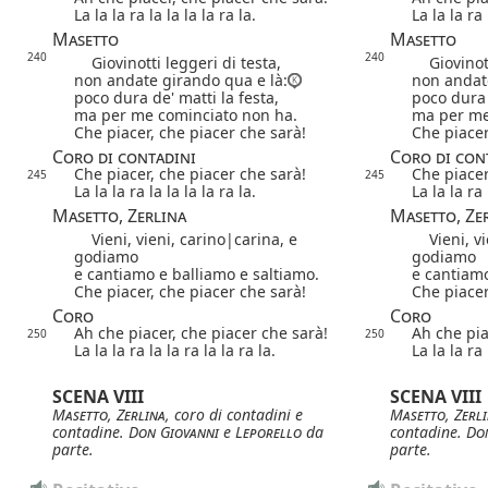
La la la ra la la la la ra la.
La la la ra 
Masetto
Masetto
240
240
Giovinotti leggeri di testa,
Giovinotti
non andate girando qua e là:
non andate
poco dura de' matti la festa,
poco dura 
ma per me cominciato non ha.
ma per me
Che piacer, che piacer che sarà!
Che piacer
Coro di contadini
Coro di con
Che piacer, che piacer che sarà!
Che piacer
245
245
La la la ra la la la la ra la.
La la la ra 
Masetto, Zerlina
Masetto, Ze
Vieni, vieni,
carino|
carina
, e
Vieni, vi
godiamo
godiamo
e cantiamo e balliamo e saltiamo.
e cantiamo
Che piacer, che piacer che sarà!
Che piacer
Coro
Coro
Ah che piacer, che piacer che sarà!
Ah che pia
250
250
La la la ra la la ra la la ra la.
La la la ra 
SCENA VIII
SCENA VIII
Masetto
,
Zerlina
, coro di contadini e
Masetto
,
Zerl
contadine.
Don Giovanni
e
Leporello
da
contadine.
Do
parte.
parte.