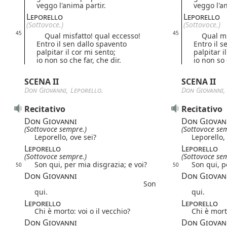
veggo l'anima partir.
veggo l'an
Leporello
Leporello
(Sottovoce.)
(Sottovoce.)
45
45
Qual misfatto! qual eccesso!
Qual misf
Entro il sen dallo spavento
Entro il s
palpitar il cor mi sento;
palpitar i
io non so che far, che dir.
io non so 
SCENA II
SCENA II
Don Giovanni
,
Leporello
.
Don Giovanni
Recitativo
Recitativo
Don Giovanni
Don Giovan
(Sottovoce sempre.)
(Sottovoce se
Leporello, ove sei?
Leporello,
Leporello
Leporello
(Sottovoce sempre.)
(Sottovoce se
Son qui, per mia disgrazia; e voi?
Son qui, p
50
50
Don Giovanni
Don Giovan
Son
qui.
qui.
Leporello
Leporello
Chi è morto: voi o il vecchio?
Chi è morto
Don Giovanni
Don Giovan