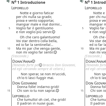
o
o
N
1 Introduzione
N
1 Intro
Leporello
Leporello
Notte e giorno faticar
Notte e g
per chi nulla sa gradir,
per chi nul
piova e vento sopportar,
piova e ve
mangiar male e mal dormir…
mangiar m
Voglio far il gentiluomo
Voglio far
5
5
e non voglio più servir.
e non vogli
Oh che caro galantuomo!
Oh che c
Voi star dentro colla bella,
Voi star de
ed io far la sentinella!…
ed io far l
Ma mi par che venga gente,
Ma mi par
10
10
non mi voglio far sentir.
non mi vogl
(S'asconde.)
(S'asconde.)
Donn'Anna
Donn'Anna
(Tenendo forte
pel
braccio Don Giovanni,
(Tenendo for
ed egli cercando sempre di celarsi.)
ed egli cerca
Non sperar, se non m'uccidi,
Non sper
ch'io ti lasci fuggir mai.
ch'io ti l
Don Giovanni
Don Giova
Donna folle! indarno gridi!
Donna foll
Chi son io tu non saprai.
Chi son io
15
15
Leporello
Leporello
Che tumulto! oh ciel, che gridi!
Che tumult
Il padron in nuovi guai.
Il padron 