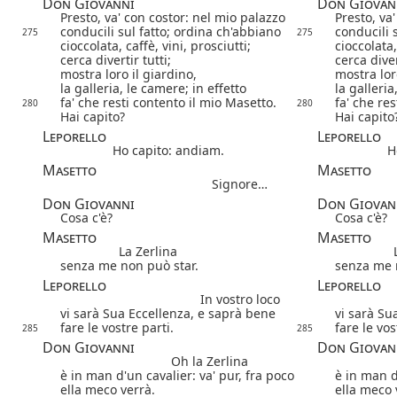
Don Giovanni
Don Giovan
Presto, va' con costor: nel mio palazzo
Presto, va
conducili sul fatto; ordina ch'abbiano
conducili 
275
275
cioccolata, caffè, vini, prosciutti;
cioccolata,
cerca divertir tutti;
cerca diver
mostra loro il giardino,
mostra lor
la galleria, le camere; in effetto
la galleria
fa' che resti contento il mio Masetto.
fa' che re
280
280
Hai capito?
Hai capito
Leporello
Leporello
Ho capito: andiam.
H
Masetto
Masetto
Signore…
Don Giovanni
Don Giovan
Cosa c'è?
Cosa c'è?
Masetto
Masetto
La Zerlina
senza me non può star.
senza me 
Leporello
Leporello
In vostro loco
vi sarà Sua Eccellenza, e saprà bene
vi sarà Su
fare le vostre parti.
fare le vos
285
285
Don Giovanni
Don Giovan
Oh la Zerlina
è in man d'un cavalier: va' pur, fra poco
è in man d
ella meco verrà.
ella meco 