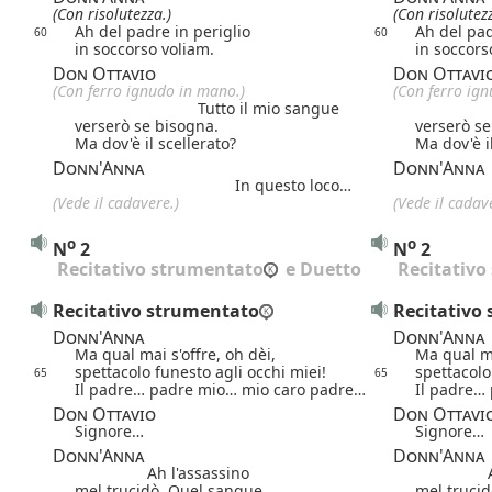
(Con risolutezza.)
(Con risolutezz
Ah del padre in periglio
Ah del pad
60
60
in soccorso voliam.
in soccors
Don Ottavio
Don Ottavi
(Con ferro ignudo in mano.)
(Con ferro ig
Tutto il mio sangue
verserò se bisogna.
verserò se
Ma dov'è il scellerato?
Ma dov'è i
Donn'Anna
Donn'Anna
In questo loco…
(Vede il cadavere.)
(Vede il cadav
o
o
N
2
N
2
 Recitativo strumentato
 e Duetto
 Recitativ
Recitativo strumentato
Recitativo
Donn'Anna
Donn'Anna
Ma qual mai s'offre, oh dèi,
Ma qual ma
spettacolo funesto agli occhi miei!
spettacolo
65
65
Il padre… padre mio… mio caro padre…
Il padre…
Don Ottavio
Don Ottavi
Signore…
Signore…
Donn'Anna
Donn'Anna
Ah l'assassino
mel trucidò. Quel sangue…
mel truci