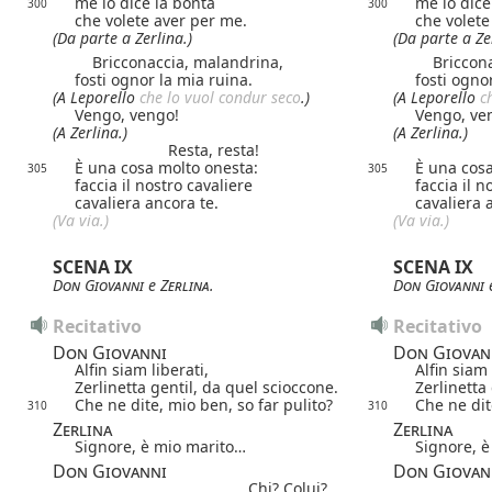
me lo dice la bontà
me lo dice
300
300
che volete aver per me.
che volete
(Da parte a Zerlina.)
(Da parte a Ze
Bricconaccia, malandrina,
Bricconac
fosti ognor la mia ruina.
fosti ogno
(A Leporello
che lo vuol condur seco
.)
(A Leporello
ch
Vengo, vengo!
Vengo, ve
(A Zerlina.)
(A Zerlina.)
Resta, resta!
È una cosa molto onesta:
È una cosa
305
305
faccia il nostro cavaliere
faccia il n
cavaliera ancora te.
cavaliera 
(
Va
via.)
(
Va
via.)
SCENA IX
SCENA IX
Don Giovanni
e
Zerlina
.
Don Giovanni
Recitativo
Recitativo
Don Giovanni
Don Giovan
Alfin siam liberati,
Alfin siam 
Zerlinetta gentil, da quel scioccone.
Zerlinetta
Che ne dite, mio ben, so far pulito?
Che ne dit
310
310
Zerlina
Zerlina
Signore, è mio marito…
Signore, 
Don Giovanni
Don Giovan
Chi? Colui?