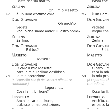
Basta che sia marito.
Basta che 
Zerlina
Zerlina
Oh il mio Masetto
è un uom d'ottimo core.
è un uom d
265
265
Don Giovanni
Don Giovan
Oh anch'io,
vedete!
vedete!
Voglio che siamo amici: il vostro nome?
Voglio che
Zerlina
Zerlina
Zerlina.
Zerlina.
Don Giovanni
Don Giovan
E il tuo?
E il 
Masetto
Masetto
Masetto.
Don Giovanni
Don Giovan
O caro il mio Masetto!
O caro il 
cara la mia Zerlina! v'esibisco
cara la mia
la mia protezione…
la mia pr
270
270
(A Leporello che fa dei scherzi alle altre
(A Leporello ch
contadine.)
contadine.)
Leporello…
Cosa fai lì, birbone?
Cosa fai lì
Leporello
Leporello
Anch'io, caro padrone,
Anch'io, c
esibisco la mia protezione.
esibisco l