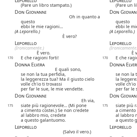
Leporello
Leporello
(Pare un libro stampato.)
(Pare un l
Don Giovanni
Don Giovan
Oh in quanto a
questo
questo
ebbi le mie ragioni…
ebbi le mi
(A Leporello.)
(A Leporello.)
È vero?
Leporello
Leporello
(Ironicamente.)
(Ironicamente.
È vero.
È 
E che ragioni forti!
E che ragio
170
170
Donna Elvira
Donna Elvir
E quali sono,
se non la tua perfidia,
se non la 
la leggerezza tua? Ma il giusto cielo
la leggere
volle ch'io ti trovassi
volle ch'io
per far le sue, le mie vendette.
per far le
Don Giovanni
Don Giovan
Eh via,
siate più ragionevole… (Mi pone
siate più 
175
175
a cimento costei.) Se non credete
a cimento 
al labbro mio, credete
al labbro 
a questo galantuomo.
a questo 
Leporello
Leporello
(Salvo il vero.)