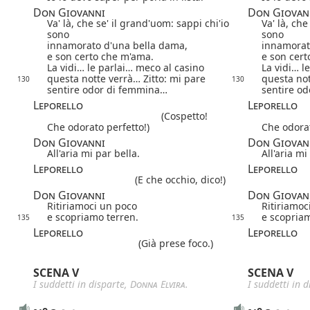
Don Giovanni
Don Giovan
Va' là, che se' il grand'uom: sappi chi'io
Va' là, che
sono
sono
innamorato d'una bella dama,
innamorat
e son certo che m'ama.
e son cert
La vidi… le parlai… meco al casino
La vidi… l
questa notte verrà… Zitto: mi pare
questa not
130
130
sentire odor di femmina…
sentire o
Leporello
Leporello
(Cospetto!
Che odorato perfetto!)
Che odorat
Don Giovanni
Don Giovan
All'aria mi par bella.
All'aria mi
Leporello
Leporello
(E che occhio, dico!)
Don Giovanni
Don Giovan
Ritiriamoci un poco
Ritiriamoc
e scopriamo terren.
e scopriam
135
135
Leporello
Leporello
(Già prese foco.)
SCENA V
SCENA V
I suddetti in disparte,
Donna Elvira
.
I suddetti in 
o
o