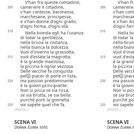
V'han fra queste contadine,
V'han fra
cameriere e cittadine,
cameriere 
205
205
v'han contesse, baronesse,
v'han cont
marchesane, principesse,
marchesan
e v'han donne d'ogni grado,
e v'han do
d'ogni forma, d'ogni età.
d'ogni for
210
210
Nella bionda egli ha l'usanza
Nella bio
di lodar la gentilezza,
di lodar la
nella bruna la costanza,
nella brun
nella bianca la dolcezza.
nella bian
Vuol d'inverno la grassotta,
Vuol d'inv
vuol d'estate la magrotta;
vuol d'est
215
215
è la grande maestosa,
è la gran
la piccina è ognor vezzosa.
la piccina
Delle vecchie fa conquista
Delle vecc
pel
piacer di porle in lista,
pel
piace
ma passion predominante
ma passio
220
220
è la giovin principiante.
è la giovin
Non si picca se sia ricca,
Non si picc
se sia brutta, se sia bella:
se sia brut
purché porti la gonnella
purché por
voi sapete quel che fa.
voi sapete
225
225
(Parte.)
(Parte.)
SCENA VI
SCENA VI
Donna Elvira
sola.
Donna Elvira
s