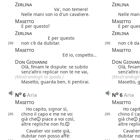
Zerlina
Zerlina
Va', non temere!
Nelle mani son io d'un cavaliere.
Nelle mani
Masetto
Masetto
E per questo?
E per ques
Zerlina
Zerlina
E per questo
non c'è da dubitar.
non c'è da
290
290
Masetto
Masetto
Ed io, cospetto…
Don Giovanni
Don Giovan
Olà, finiam le dispute: se subito
Olà, finia
senz'altro replicar non te ne vai,
senz'altro 
(Mostrandogli la spada.)
(Mostrandogli
Masetto, guarda ben, ti pentirai.
Masetto, g
o
o
N
6
 Aria
N
6
 Aria
Masetto
Masetto
Ho capito, signor sì,
Ho capito
chino il capo e me ne vo:
chino il c
295
295
già che
piace a voi così,
già che
p
altre repliche non fo.
altre repl
Cavalier voi siete già,
Cavalier v
dubitar non posso affé:
dubitar no