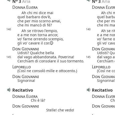
N
3
 Aria
N
3
 Aria
Donna Elvira
Donna Elvir
Ah chi mi dice mai
Ah chi mi
quel barbaro dov'è,
quel barba
che per mio scorno amai,
che per m
che mi mancò di fé?
che mi ma
140
140
Ah se ritrovo l'empio,
Ah se rit
e a me non torna ancor,
e a me non
vo' farne orrendo scempio,
vo' farne 
gli vo' cavare il cor.
gli vo' cava
Don Giovanni
Don Giovan
Udisti? Qualche bella
Udisti? Qu
dal vago abbandonata. Poverina!
dal vago 
145
145
Cerchiam di consolare il suo tormento.
Cerchiam d
Leporello
Leporello
(Così ne consolò mille e ottocento.)
(Così ne c
Don Giovanni
Don Giovan
Signorina!
Signorina!
Recitativo
Recitativo
Donna Elvira
Donna Elvir
Chi è là?
Ch
Don Giovanni
Don Giovan
Stelle! che vedo!