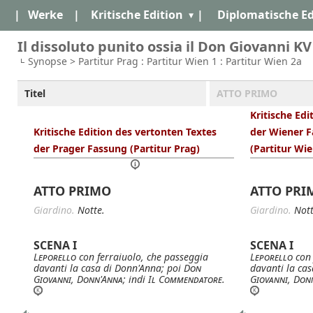
|
Werke
|
Kritische Edition
|
Diplomatische Ed
Il dissoluto punito ossia il Don Giovanni KV
Synopse > Partitur Prag : Partitur Wien 1 : Partitur Wien 2a
Titel
ATTO PRIMO
Kritische Edi
Kritische Edition des vertonten Textes
der Wiener F
der Prager Fassung (Partitur Prag)
(Partitur Wie
ATTO PRIMO
ATTO PRI
Giardino.
Notte.
Giardino.
Nott
SCENA I
SCENA I
Leporello
con ferraiuolo, che passeggia
Leporello
con 
davanti la casa di Donn'Anna; poi
Don
davanti la ca
Giovanni
,
Donn'Anna
; indi
Il Commendatore
.
Giovanni
,
Don