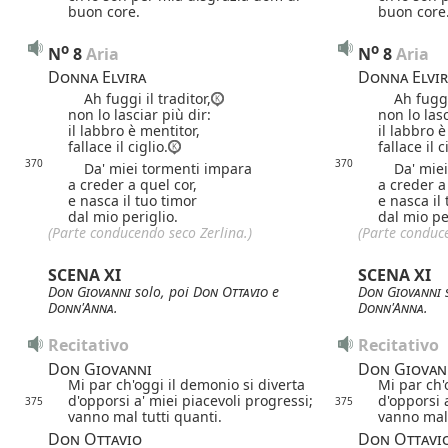
buon core.
buon core
o
o
N
8
 Aria
N
8
 Aria
Donna Elvira
Donna Elvir
Ah fuggi il traditor,
Ah fuggi i
non lo lasciar più dir:
non lo lasc
il labbro è mentitor,
il labbro è
fallace il ciglio.
fallace il c
370
370
Da' miei tormenti impara
Da' miei 
a creder a quel cor,
a creder a
e nasca il tuo timor
e nasca il
dal mio periglio.
dal mio pe
(Parte conducendo seco Zerlina.)
(Parte conduce
SCENA XI
SCENA XI
Don Giovanni
solo, poi
Don Ottavio
e
Don Giovanni
s
Donn'Anna
.
Donn'Anna
.
Recitativo
Recitativo
Don Giovanni
Don Giovan
Mi par ch'oggi il demonio si diverta
Mi par ch'
d'opporsi a' miei piacevoli progressi;
d'opporsi 
375
375
vanno mal tutti quanti.
vanno mal 
Don Ottavio
Don Ottavi