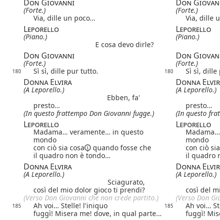
Don Giovanni
Don Giovan
(Forte.)
(Forte.)
Via, dille un poco…
Via, dille
Leporello
Leporello
(Piano.)
(Piano.)
E cosa devo dirle?
Don Giovanni
Don Giovan
(Forte.)
(Forte.)
Sì sì, dille pur tutto.
Sì sì, dille
180
180
Donna Elvira
Donna Elvir
(A Leporello.)
(A Leporello.)
Ebben, fa'
presto…
presto…
(In questo frattempo Don Giovanni fugge.)
(In questo fr
Leporello
Leporello
Madama… veramente… in questo
Madama… 
mondo
mondo
con ciò sia cosa
quando fosse che
con ciò si
il quadro non è tondo…
il quadro
Donna Elvira
Donna Elvir
(A Leporello.)
(A Leporello.)
Sciagurato,
così del mio dolor gioco ti prendi?
così del m
(Verso Don Giovanni che non crede partito.)
(Verso Don Gio
Ah voi… Stelle! l'iniquo
Ah voi… Ste
185
185
fuggì! Misera me! dove, in qual parte…
fuggì! Mis