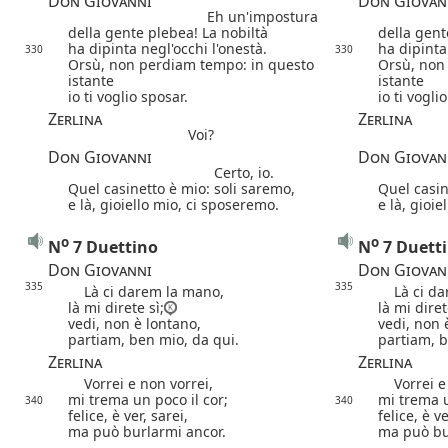
Don Giovanni
Don Giovan
Eh un'impostura
della gente plebea! La nobiltà
della gent
ha dipinta negl'occhi l'onestà.
ha dipinta
330
330
Orsù, non perdiam tempo: in questo
Orsù, non
istante
istante
io ti voglio sposar.
io ti vogli
Zerlina
Zerlina
Voi?
Don Giovanni
Don Giovan
Certo, io.
Quel casinetto è mio: soli saremo,
Quel casin
e là, gioiello mio, ci sposeremo.
e là, gioi
o
o
N
7 Duettino
N
7 Duett
Don Giovanni
Don Giovan
335
335
Là ci darem la mano,
Là ci da
là mi direte sì;
là mi diret
vedi, non è lontano,
vedi, non 
partiam, ben mio, da qui.
partiam, b
Zerlina
Zerlina
Vorrei e non vorrei,
Vorrei e 
mi trema un poco il cor;
mi trema u
340
340
felice, è ver, sarei,
felice, è ve
ma può burlarmi ancor.
ma può bu