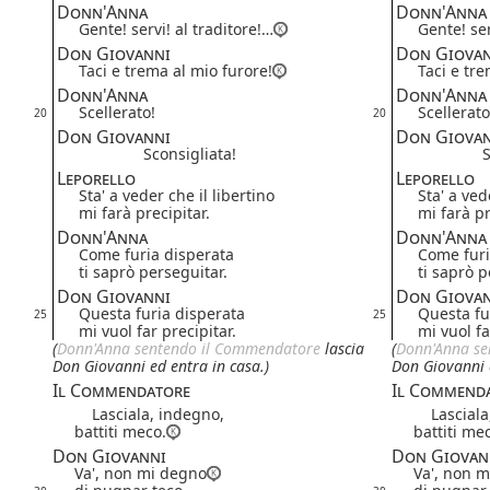
Donn'Anna
Donn'Anna
Gente! servi! al traditore!…
Gente! ser
Don Giovanni
Don Giova
Taci e trema al mio furore!
Taci e tre
Donn'Anna
Donn'Anna
Scellerato!
Scellerato
20
20
Don Giovanni
Don Giova
Sconsigliata!
S
Leporello
Leporello
Sta' a veder che il libertino
Sta' a ved
mi farà precipitar.
mi farà pr
Donn'Anna
Donn'Anna
Come furia disperata
Come furi
ti saprò perseguitar.
ti saprò p
Don Giovanni
Don Giova
Questa furia disperata
Questa fu
25
25
mi vuol far precipitar.
mi vuol fa
(
Donn'Anna
sentendo il Commendatore
lascia
(
Donn'Anna
se
Don Giovanni ed entra in casa.)
Don Giovanni e
Il Commendatore
Il Commend
Lasciala, indegno,
Lasciala,
battiti meco.
battiti me
Don Giovanni
Don Giovan
Va', non mi degno
Va', non 