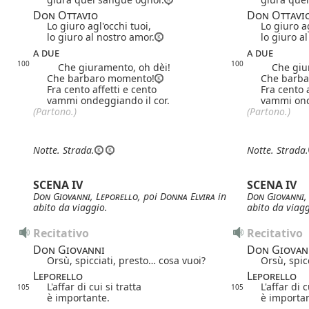
Don Ottavio
Don Ottavi
Lo giuro agl'occhi tuoi,
Lo giuro ag
lo giuro al nostro amor.
lo giuro a
a due
a due
100
100
Che giuramento, oh dèi!
Che giur
Che barbaro momento!
Che barb
Fra cento affetti e cento
Fra cento a
vammi ondeggiando il cor.
vammi ond
(Partono.)
(Partono.)
Notte.
Strada.
Notte.
Strada.
SCENA IV
SCENA IV
Don Giovanni
,
Leporello
, poi
Donna Elvira
in
Don Giovanni
abito da viaggio.
abito da viagg
Recitativo
Recitativo
Don Giovanni
Don Giovan
Orsù, spicciati, presto… cosa vuoi?
Orsù, spic
Leporello
Leporello
L'affar di cui si tratta
L'affar di c
105
105
è importante.
è importan