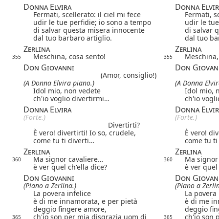
Donna Elvira
Donna Elvir
Fermati, scellerato: il ciel mi fece
Fermati, sc
udir le tue perfidie; io sono a tempo
udir le tu
di salvar questa misera innocente
di salvar 
dal tuo barbaro artiglio.
dal tuo ba
Zerlina
Zerlina
Meschina, cosa sento!
Meschina,
355
355
Don Giovanni
Don Giovan
(Amor, consiglio!)
(A Donna Elvira piano.)
(A Donna Elvir
Idol mio, non vedete
Idol mio, 
ch'io voglio divertirmi…
ch'io vogl
Donna Elvira
Donna Elvir
(Forte.)
(Forte.)
Divertirti?
È vero! divertirti! Io so, crudele,
È vero! div
come tu ti diverti…
come tu ti
Zerlina
Zerlina
Ma signor cavaliere…
Ma signor
360
360
è ver quel ch'ella dice?
è ver quel 
Don Giovanni
Don Giovan
(Piano a Zerlina.)
(Piano a Zerlin
La povera infelice
La povera 
è di me innamorata, e per pietà
è di me in
deggio fingere amore,
deggio fi
ch'io son per mia disgrazia uom di
ch'io son 
365
365