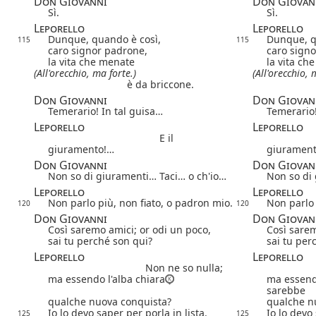
Don Giovanni
Don Giovan
Sì.
Sì.
Leporello
Leporello
Dunque, quando è così,
Dunque, q
115
115
caro signor padrone,
caro sign
la vita che menate
la vita ch
(All'orecchio, ma forte.)
(All'orecchio, 
è da briccone.
Don Giovanni
Don Giovan
Temerario! In tal guisa…
Temerario!
Leporello
Leporello
E il
giuramento!…
giuramen
Don Giovanni
Don Giovan
Non so di giuramenti… Taci… o ch'io…
Non so di
Leporello
Leporello
Non parlo più, non fiato, o padron mio.
Non parlo 
120
120
Don Giovanni
Don Giovan
Così saremo amici; or odi un poco,
Così sarem
sai tu perché son qui?
sai tu per
Leporello
Leporello
Non ne so nulla;
ma essendo l'alba chiara
ma essendo
sarebbe
qualche nuova conquista?
qualche n
Io lo devo saper per porla in lista.
Io lo devo 
125
125