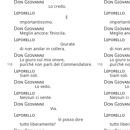
Don Giovanni
Don Giovan
Lo credo.
Leporello
Leporello
È
importantissimo.
important
Don Giovanni
Don Giovan
Meglio ancora: finiscila.
Meglio anco
Leporello
Leporello
Giurate
di non andar in collera.
di non and
Don Giovanni
Don Giovan
Lo giuro sul mio onore,
Lo giuro s
purché non parli del Commendatore.
purché no
110
110
Leporello
Leporello
Siam soli.
Siam soli.
Don Giovanni
Don Giovan
Lo vedo.
Lo
Leporello
Leporello
Nessun ci sente.
Nessun ci 
Don Giovanni
Don Giovan
Via.
Leporello
Leporello
Vi posso dire
tutto liberamente?
tutto libe