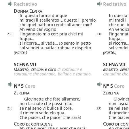
Recitativo
Recitativo
Donna Elvira
In questa forma dunque
In questa
mi tradì il scellerato! È questo il premio
mi tradì il
che quel barbaro rende all'amor mio?
che quel b
Ah vendicar vogl'io
Ah vendica
l'ingannato mio cor: pria ch'ei mi
l'ingannat
230
230
fugga…
fugga…
si ricorra… si vada… Io sento in petto
si ricorra
sol vendetta parlar, rabbia e dispetto.
sol vendet
(Parte.)
(Parte.)
SCENA VII
SCENA VII
Masetto
,
Zerlina
e coro
di contadini e
Masetto
,
Zerl
contadine che suonano, ballano e cantano
.
contadine che
o
o
N
5
 Coro
N
5
 Coro
Zerlina
Zerlina
Giovinette che fate all'amore,
Giovinett
non lasciate che passi l'età:
non lasciat
se nel seno vi bulica il core,
se nel seno
235
235
il rimedio vedetelo qua.
il rimedio
Che piacer, che piacer che sarà!
Che piacer
Coro di contadine
Coro di con
Ah che piacer, che piacer che sarà!
Ah che pia