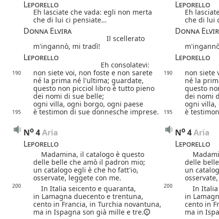
Leporello
Leporello
Eh lasciate che vada: egli non merta
Eh lasciat
che di lui ci pensiate…
che di lui
Donna Elvira
Donna Elvir
Il scellerato
m'ingannò, mi tradì!
m'ingannò,
Leporello
Leporello
Eh consolatevi:
non siete voi,
non foste e non sarete
non siete 
190
190
né la prima né l'ultima; guardate,
né la prim
questo non picciol libro è tutto pieno
questo non
dei nomi di sue belle;
dei nomi d
ogni villa, ogni borgo, ogni paese
ogni villa
è testimon di sue donnesche imprese.
è testimo
195
195
o
o
N
4
 Aria
N
4
 Aria
Leporello
Leporello
Madamina, il catalogo è questo
Madamina,
delle belle che amò il padron mio;
delle bell
un catalogo egli è che ho fatt'io,
un catalogo
osservate, leggete con me.
osservate,
200
200
In Italia seicento e quaranta,
In Italia 
in Lamagna duecento e trentuna,
in Lamagn
cento in Francia, in Turchia novantuna,
cento in F
ma in Ispagna son già mille e tre.
ma in Ispa