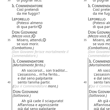
di pugnar teco.
di pugnar 
30
30
Il Commendatore
Il Commend
Così pretendi
Così prete
da me fuggir?
da me fug
Leporello
Leporello
(Potessi almeno
(Potessi a
di qua partir!
di qua part
Don Giovanni
Don Giovan
(Mezza voce.)
(Mezza voce.)
Misero, attendi,
Misero, at
35
35
se vuoi morir.
se vuoi mo
(Combattono.)
(Combattono.)
(Don Giovanni ferisce mortalmente il
(Don Giovanni 
Commendatore.)
Commendatore
Il Commendatore
Il Commend
(Mortalmente ferito.)
(Mortalmente 
Ah soccorso!… son tradito!…
Ah socco
L'assassino… m'ha ferito…
L'assassi
e dal seno palpitante
e dal sen
sento l'anima partir.
sento l'an
40
40
(
Qui il Commendatore
more.)
(
Qui il Comm
Don Giovanni
Don Giova
(Sottovoce.)
(Sottovoce.)
Ah già cade il sciagurato!
Ah già ca
Affannosa e agonizzante
Affannosa
già dal seno palpitante
già dal s