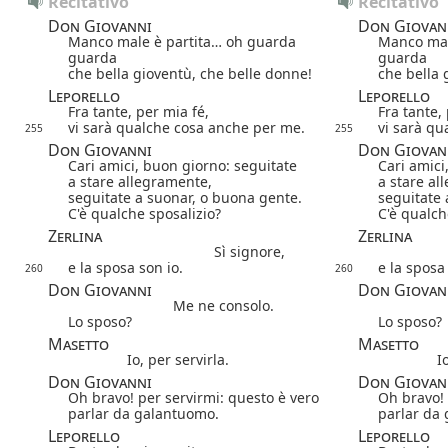
Recitativo
Recitativo
Don Giovanni
Don Giovan
Manco male è partita… oh guarda
Manco mal
guarda
guarda
che bella gioventù, che belle donne!
che bella 
Leporello
Leporello
Fra tante, per mia fé,
Fra tante,
vi sarà qualche cosa anche per me.
vi sarà qu
255
255
Don Giovanni
Don Giovan
Cari amici, buon giorno: seguitate
Cari amici
a stare allegramente,
a stare al
seguitate a suonar, o buona gente.
seguitate 
C'è qualche sposalizio?
C'è qualch
Zerlina
Zerlina
Sì signore,
e la sposa son io.
e la sposa
260
260
Don Giovanni
Don Giovan
Me ne consolo.
Lo sposo?
Lo sposo?
Masetto
Masetto
Io, per servirla.
I
Don Giovanni
Don Giovan
Oh bravo! per servirmi: questo è vero
Oh bravo! 
parlar da galantuomo.
parlar da
Leporello
Leporello