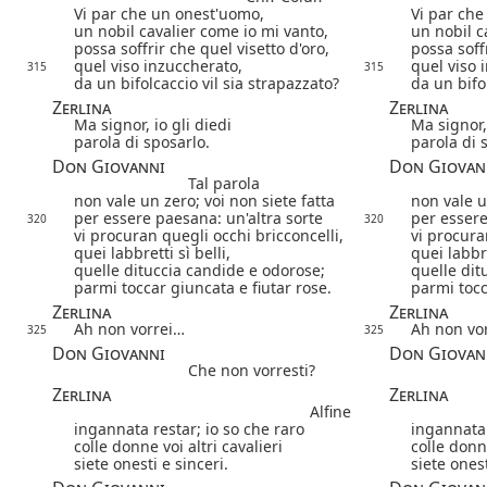
Vi par che un onest'uomo,
Vi par che
un nobil cavalier come io mi vanto,
un nobil c
possa soffrir che quel visetto d'oro,
possa soffr
quel viso inzuccherato,
quel viso 
315
315
da un bifolcaccio vil sia strapazzato?
da un bifo
Zerlina
Zerlina
Ma signor, io gli diedi
Ma signor, 
parola di sposarlo.
parola di 
Don Giovanni
Don Giovan
Tal parola
non vale un zero; voi non siete fatta
non vale u
per essere paesana: un'altra sorte
per essere
320
320
vi procuran quegli occhi bricconcelli,
vi procura
quei labbretti sì belli,
quei labbre
quelle dituccia candide e odorose;
quelle dit
parmi toccar giuncata e fiutar rose.
parmi tocc
Zerlina
Zerlina
Ah non vorrei…
Ah non vo
325
325
Don Giovanni
Don Giovan
Che non vorresti?
Zerlina
Zerlina
Alfine
ingannata restar; io so che raro
ingannata 
colle donne voi altri cavalieri
colle donne
siete onesti e sinceri.
siete onest