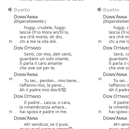
Duetto
Duetto
Donn'Anna
Donn'Anna
(Disperatamente.)
(Disperatamen
Fuggi, crudele, fuggi:
Fuggi, cr
lascia ch'io mora anchi'io,
lascia ch'
ora ch'è morto, oh dio,
ora ch'è m
chi a me la vita diè.
chi a me la
85
85
Don Ottavio
Don Ottavi
Senti, cor mio, deh senti,
Senti, co
guardami un solo istante,
guardami u
ti parla il caro amante
ti parla i
che vive sol per te.
che vive so
Donn'Anna
Donn'Anna
90
90
Tu sei… perdon… mio bene…
Tu sei… 
l'affanno mio, le pene…
l'affanno 
Ah il padre mio dov'è?
Ah il padr
Don Ottavio
Don Ottavi
Il padre… Lascia, o cara,
Il padre…
la rimembranza amara…
la rimem
hai sposo e padre in me.
hai sposo 
95
95
Donn'Anna
Donn'Anna
Ah! vendicar, se il puoi,
Ah! vendic
giura quel sangue ognor.
giura que