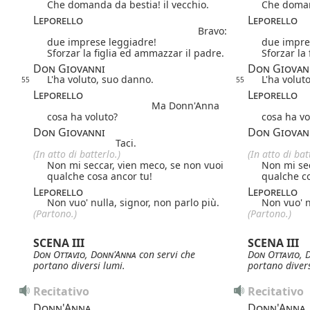
Che domanda da bestia! il vecchio.
Che domand
Leporello
Leporello
Bravo:
due imprese leggiadre!
due impre
Sforzar la figlia ed ammazzar il padre.
Sforzar la
Don Giovanni
Don Giovan
L'ha voluto, suo danno.
L'ha volut
55
55
Leporello
Leporello
Ma Donn'Anna
cosa ha voluto?
cosa ha vo
Don Giovanni
Don Giovan
Taci.
(In atto di batterlo.)
(In atto di bat
Non mi seccar, vien meco, se non vuoi
Non mi sec
qualche cosa ancor tu!
qualche co
Leporello
Leporello
Non vuo' nulla, signor, non parlo più.
Non vuo' n
(Partono.)
(Partono.)
SCENA III
SCENA III
Don Ottavio
,
Donn'Anna
con servi
che
Don Ottavio
,
portano diversi lumi.
portano divers
Recitativo
Recitativo
Donn'Anna
Donn'Anna