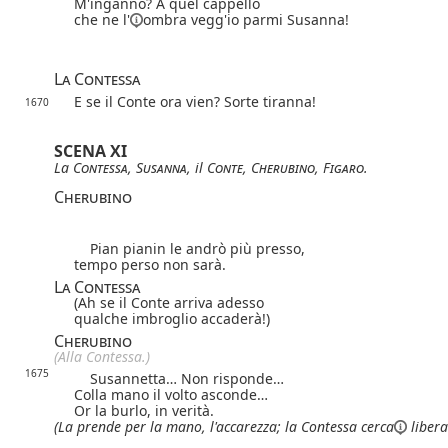
M'inganno? A quel cappello
che
ne l'
ombra vegg'io parmi Susanna!
La Contessa
E se il Conte ora vien? Sorte tiranna!
1670
SCENA XI
La
Contessa
,
Susanna
, il
Conte
,
Cherubino
,
Figaro
.
Cherubino
Pian pianin le andrò più presso,
tempo perso non sarà.
La Contessa
(Ah se il Conte arriva adesso
qualche imbroglio accaderà!)
Cherubino
(Alla Contessa.)
1675
Susannetta… Non risponde…
Colla mano il volto asconde…
Or la burlo, in verità.
(La prende per la mano, l'accarezza;
la Contessa
cerca
libera