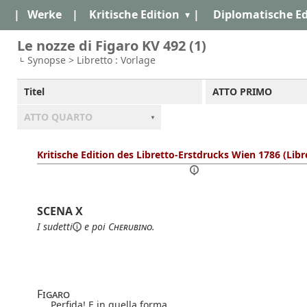
|
Werke
|
Kritische Edition
|
Diplomatische Ed
Le nozze di Figaro KV 492 (1)
Synopse > Libretto : Vorlage
Titel
ATTO PRIMO
ATTO QUARTO
Kritische Edition des Libretto-Erstdrucks Wien 1786 (Libr
SCENA X
I
sudetti
e poi
Cherubino
.
Figaro
Perfida! E in quella forma