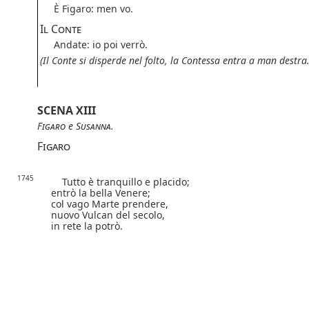
È Figaro: men vo.
Il Conte
Andate: io poi verrò.
(Il Conte si disperde nel folto,
la Contessa entra a man destra.
SCENA XIII
Figaro
e
Susanna
.
Figaro
1745
Tutto è tranquillo e placido;
entrò la bella Venere;
col vago Marte prendere,
nuovo Vulcan del secolo,
in rete la potrò.