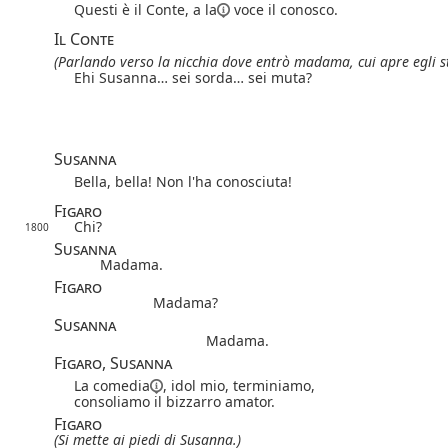
Questi è il Conte,
a la
voce il conosco.
Il Conte
(Parlando verso la nicchia dove entrò madama, cui apre egli st
Ehi Susanna… sei sorda… sei muta?
Susanna
Bella, bella! Non l'ha conosciuta!
Figaro
Chi?
1800
Susanna
Madama.
Figaro
Madama?
Susanna
Madama.
Figaro, Susanna
La
comedia
, idol mio, terminiamo,
consoliamo il bizzarro amator.
Figaro
(Si mette ai piedi di Susanna.)