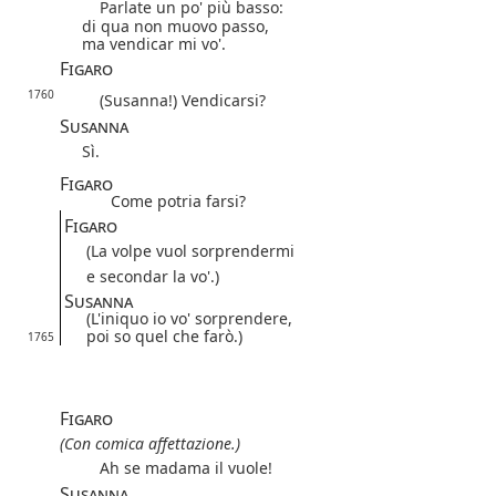
Parlate un po' più basso:
di qua non muovo passo,
ma vendicar mi vo'.
Figaro
1760
(Susanna!) Vendicarsi?
Susanna
Sì.
Figaro
Come potria farsi?
Figaro
(La volpe vuol sorprendermi
e secondar la vo'.)
Susanna
(L'iniquo io vo' sorprendere,
poi so quel che farò.)
1765
Figaro
(Con comica affettazione.)
Ah se madama il vuole!
Susanna