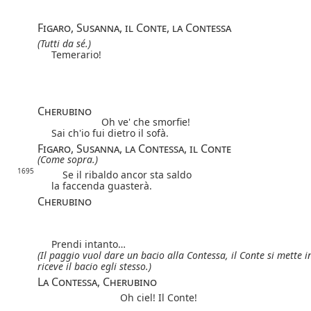
Figaro, Susanna, il Conte, la Contessa
(Tutti da sé.)
Temerario!
Cherubino
Oh ve' che smorfie!
Sai ch'io fui dietro il sofà.
Figaro, Susanna, la Contessa, il Conte
(Come sopra.)
1695
Se il ribaldo ancor sta saldo
la faccenda guasterà.
Cherubino
Prendi intanto…
(Il paggio vuol dare un bacio alla Contessa,
il Conte si mette 
riceve il bacio egli stesso.)
La Contessa, Cherubino
Oh ciel! Il Conte!