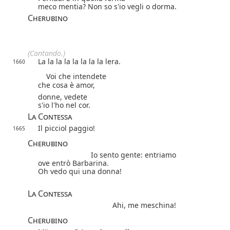
meco mentia? Non so s'io vegli o dorma.
Cherubino
(Cantando.)
La la la la la la la la lera.
1660
Voi che intendete
che cosa è amor,
donne, vedete
s'io l'ho nel cor.
La Contessa
Il picciol paggio!
1665
Cherubino
Io sento gente: entriamo
ove entrò Barbarina.
Oh vedo qui una donna!
La Contessa
Ahi, me meschina!
Cherubino