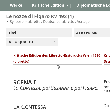
|
Werke
|
Kritische Edition
|
Diplomatische Ed
Le nozze di Figaro KV 492 (1)
Synopse > Libretto : Deutsches Libretto : Vorlage
Titel
ATTO PRIMO
ATTO QUARTO
Kritische Edition des Libretto-Erstdrucks Wien 1786
Kri
(Libretto)
Dru
SCENA I
Ers
La
Contessa
, poi
Susanna
e poi
Figaro
.
Die
Fig
La Contessa
Die