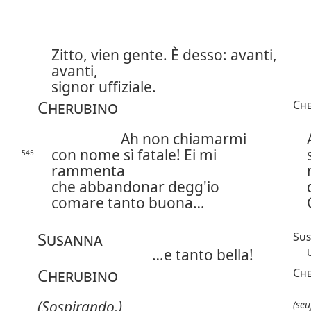
Zitto, vien gente. È desso: avanti,
avanti,
signor uffiziale.
Cherubino
Che
Ah non chiamarmi
con nome sì fatale! Ei mi
545
rammenta
che abbandonar degg'io
comare tanto buona…
Susanna
Su
…e tanto bella!
Cherubino
Che
(Sospirando.)
(seu