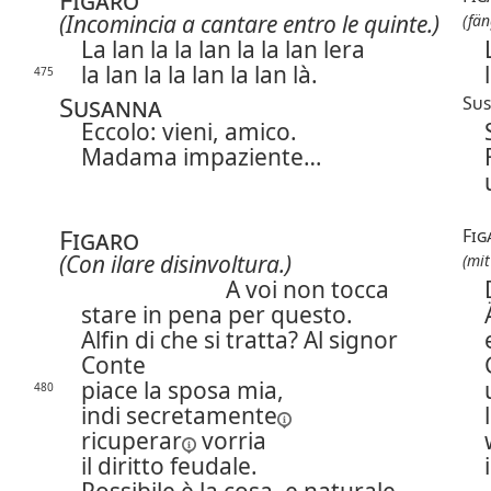
(Incomincia a cantare entro le quinte.)
(fän
La lan la la lan la la lan lera
la lan la la lan la lan là.
475
Susanna
Su
Eccolo: vieni, amico.
Madama impaziente…
Figaro
Fig
(Con ilare disinvoltura.)
(mit
A voi non tocca
stare in pena per questo.
Alfin di che si tratta? Al signor
Conte
piace la sposa mia,
480
indi
secretamente
ricuperar
vorria
il diritto feudale.
Possibile è la cosa, e naturale.