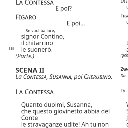
La Contessa
Die
E poi?
Figaro
Fig
E poi…
Se vuol ballare,
signor Contino,
il chitarrino
le suonerò.
535
(Parte.)
(geh
SCENA II
Zwe
La
Contessa
,
Susanna
, poi
Cherubino
.
Die
La Contessa
Die
Quanto duolmi, Susanna,
che questo giovinetto abbia del
Conte
le stravaganze udite! Ah tu non