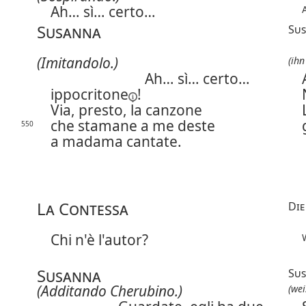
Ah… sì… certo…
Susanna
Su
(Imitandolo.)
(ih
Ah… sì… certo…
ippocritone
!
Via, presto, la canzone
che stamane a me deste
550
a madama cantate.
La Contessa
Die
Chi n'è l'autor?
Susanna
Su
(Additando Cherubino.)
(wei