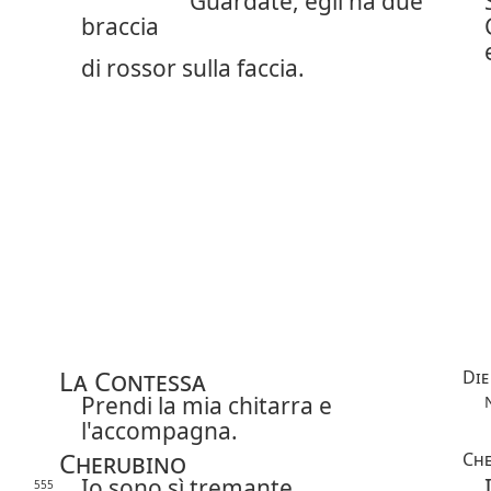
Guardate, egli ha due
braccia
di rossor sulla faccia.
La Contessa
Die
Prendi la mia chitarra e
l'accompagna.
Cherubino
Che
Io sono sì tremante…
555