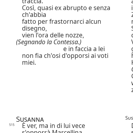
traccia.
Così, quasi ex abrupto e senza
ch'abbia
fatto per frastornarci alcun
disegno,
vien l'ora delle nozze,
(Segnando la Contessa.)
e in faccia a lei
non fia ch'osi d'opporsi ai voti
miei.
Susanna
Su
È ver, ma in di lui vece
515
s'opporrà Marcellina.