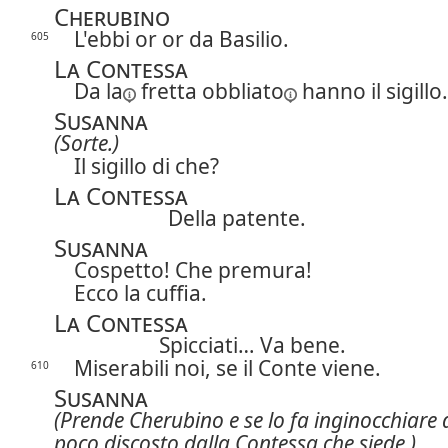
Cherubino
L'ebbi or or da Basilio.
605
La Contessa
Da la
fretta
obbliato
hanno il sigillo.
Susanna
(Sorte.)
Il sigillo di che?
La Contessa
Della patente.
Susanna
Cospetto! Che premura!
Ecco la cuffia.
La Contessa
Spicciati… Va bene.
Miserabili noi, se il Conte viene.
610
Susanna
(Prende Cherubino e se lo fa inginocchiare 
poco discosto dalla Contessa che siede.)