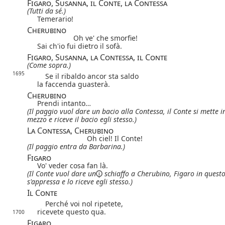
Figaro, Susanna, il Conte, la Contessa
(Tutti da sé.)
Temerario!
Cherubino
Oh ve' che smorfie!
Sai ch'io fui dietro il sofà.
Figaro, Susanna, la Contessa, il Conte
(Come sopra.)
1695
Se il ribaldo ancor sta saldo
la faccenda guasterà.
Cherubino
Prendi intanto…
(Il paggio vuol dare un bacio alla Contessa,
il Conte si mette i
mezzo e riceve il bacio egli stesso.)
La Contessa, Cherubino
Oh ciel! Il Conte!
(Il paggio entra da Barbarina.)
Figaro
Vo' veder cosa fan là.
(Il Conte vuol dare
un
schiaffo a Cherubino,
Figaro in quest
s'appressa e lo riceve egli stesso.)
Il Conte
Perché voi nol ripetete,
ricevete questo qua.
1700
Figaro