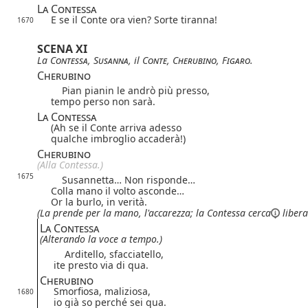
La Contessa
E se il Conte ora vien? Sorte tiranna!
1670
SCENA XI
La
Contessa
,
Susanna
, il
Conte
,
Cherubino
,
Figaro
.
Cherubino
Pian pianin le andrò più presso,
tempo perso non sarà.
La Contessa
(Ah se il Conte arriva adesso
qualche imbroglio accaderà!)
Cherubino
(Alla Contessa.)
1675
Susannetta… Non risponde…
Colla mano il volto asconde…
Or la burlo, in verità.
(La prende per la mano, l'accarezza;
la Contessa
cerca
libera
La Contessa
(Alterando la voce a tempo.)
Arditello, sfacciatello,
ite presto via di qua.
Cherubino
Smorfiosa, maliziosa,
1680
io già so perché sei qua.