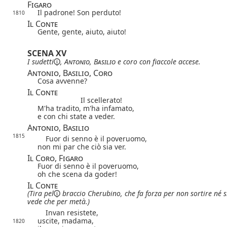
Figaro
Il padrone! Son perduto!
1810
Il Conte
Gente, gente, aiuto, aiuto!
SCENA XV
I
sudetti
,
Antonio
,
Basilio
e coro con fiaccole accese.
Antonio, Basilio, Coro
Cosa avvenne?
Il Conte
Il scellerato!
M'ha tradito, m'ha infamato,
e con chi state a veder.
Antonio, Basilio
1815
Fuor di senno è il poveruomo,
non mi par che ciò sia ver.
Il Coro, Figaro
Fuor di senno è il poveruomo,
oh che scena da goder!
Il Conte
(Tira
pel
braccio Cherubino, che fa forza per non sortire né s
vede che per metà.)
Invan resistete,
uscite, madama,
1820