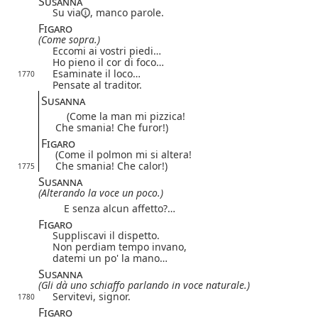
Susanna
Su via
, manco parole.
Figaro
(Come sopra.)
Eccomi ai vostri piedi…
Ho pieno il cor di foco…
Esaminate il loco…
1770
Pensate al traditor.
Susanna
(Come la man mi pizzica!
Che smania! Che furor!)
Figaro
(Come il polmon mi si altera!
Che smania! Che calor!)
1775
Susanna
(Alterando la voce un poco.)
E senza alcun affetto?…
Figaro
Suppliscavi il dispetto.
Non perdiam tempo invano,
datemi un po' la mano…
Susanna
(Gli dà uno schiaffo parlando in voce naturale.)
Servitevi, signor.
1780
Figaro