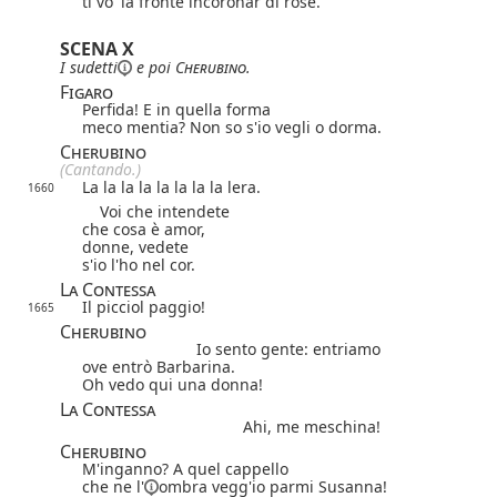
ti vo' la fronte incoronar di rose.
SCENA X
I
sudetti
e poi
Cherubino
.
Figaro
Perfida! E in quella forma
meco mentia? Non so s'io vegli o dorma.
Cherubino
(Cantando.)
La la la la la la la la lera.
1660
Voi che intendete
che cosa è amor,
donne, vedete
s'io l'ho nel cor.
La Contessa
Il picciol paggio!
1665
Cherubino
Io sento gente: entriamo
ove entrò Barbarina.
Oh vedo qui una donna!
La Contessa
Ahi, me meschina!
Cherubino
M'inganno? A quel cappello
che
ne l'
ombra vegg'io parmi Susanna!