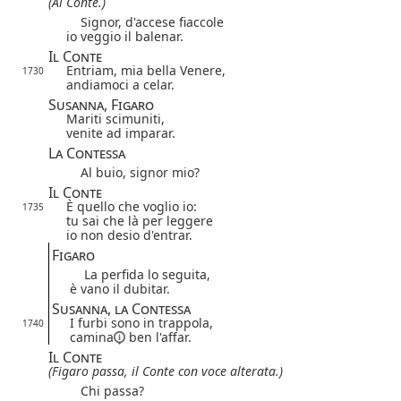
(Al Conte.)
Signor, d'accese fiaccole
io veggio il balenar.
Il Conte
Entriam, mia bella Venere,
1730
andiamoci a celar.
Susanna, Figaro
Mariti scimuniti,
venite ad imparar.
La Contessa
Al buio, signor mio?
Il Conte
È quello che voglio io:
1735
tu sai che là per leggere
io non desio d'entrar.
Figaro
La perfida lo seguita,
è vano il dubitar.
Susanna, la Contessa
I furbi sono in trappola,
1740
camina
ben l'affar.
Il Conte
(Figaro passa, il Conte con voce alterata.)
Chi passa?