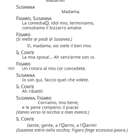
Madama?
Susanna
Madama.
Figaro, Susanna
La
comedia
, idol mio, terminiamo,
consoliamo il bizzarro amator.
Figaro
(Si mette ai piedi di Susanna.)
Sì, madama, voi siete il ben mio.
Il Conte
La mia sposa!… Ah senz'arme son io.
Figaro
Un ristoro al mio cor concedete.
1805
Susanna
Io son qui, faccio quel che volete.
Il Conte
Ah ribaldi!
Susanna, Figaro
Corriamo, mio bene;
e le pene compensi il piacer.
(Vanno verso la nicchia a man manca.)
Il Conte
Gente, gente,
a l'
armi,
a l'
armi!
(Susanna entra nella nicchia;
Figaro finge eccessiva paura.)