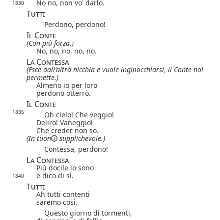
No no, non vo' darlo.
1830
Tutti
Perdono, perdono!
Il Conte
(Con più forza.)
No, no, no, no, no.
La Contessa
(Esce dall'altra nicchia e vuole inginocchiarsi, il Conte nol
permette.)
Almeno io per loro
perdono otterrò.
Il Conte
1835
Oh cielo! Che veggio!
Deliro! Vaneggio!
Che creder non so.
(In
tuon
supplichevole.)
Contessa, perdono!
La Contessa
Più docile io sono
e dico di sì.
1840
Tutti
Ah tutti contenti
saremo così.
Questo giorno di tormenti,