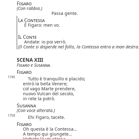
Figaro
(Con rabbia.)
Passa gente.
La Contessa
È Figaro: men vo.
Il Conte
Andate: io poi verrò.
(Il Conte si disperde nel folto,
la Contessa entra a man destra.
SCENA XIII
Figaro
e
Susanna
.
Figaro
1745
Tutto è tranquillo e placido;
entrò la bella Venere;
col vago Marte prendere,
nuovo Vulcan del secolo,
in rete la potrò.
Susanna
(Con voce alterata.)
1750
Ehi Figaro, tacete.
Figaro
Oh questa è la Contessa…
A tempo qui giungete…
Vedrete là voi stessa…