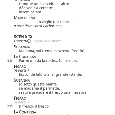
Dunque un ci ascolta e l'altro
dée venir a cercarmi,
incominciam.
Marcellina
Io voglio qui celarmi.
(Entra dove entrò Barbarina.)
SCENA IX
I
sudetti
,
Figaro
in disparte
.
Susanna
Madama, voi tremate: avreste freddo?
La Contessa
Parmi umida la notte… Io mi ritiro.
1630
Figaro
(A parte.)
Eccoci
de la
crisi al grande istante.
Susanna
Io sotto queste piante,
se madama il permette,
resto a prendere il fresco una mezz'ora.
Figaro
(A parte.)
Il fresco, il fresco!
1635
La Contessa