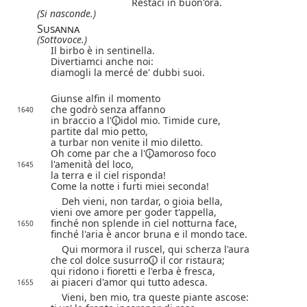
Restaci in buon'ora.
(Si nasconde.)
Susanna
(Sottovoce.)
Il birbo è in sentinella.
Divertiamci anche noi:
diamogli la mercé de' dubbi suoi.
Giunse alfin il momento
che godrò senza affanno
1640
in braccio
a l'
idol mio. Timide cure,
partite dal mio petto,
a turbar non venite il mio diletto.
Oh come par che
a l'
amoroso foco
l'amenità del loco,
1645
la terra e il ciel risponda!
Come la notte i furti miei seconda!
Deh vieni, non tardar, o gioia bella,
vieni ove amore per goder t'appella,
finché non splende in ciel notturna face,
1650
finché l'aria è ancor bruna e il mondo tace.
Qui mormora il ruscel, qui scherza l'aura
che col dolce
susurro
il cor ristaura;
qui ridono i fioretti e l'erba è fresca,
ai piaceri d'amor qui tutto adesca.
1655
Vieni, ben mio, tra queste piante ascose: