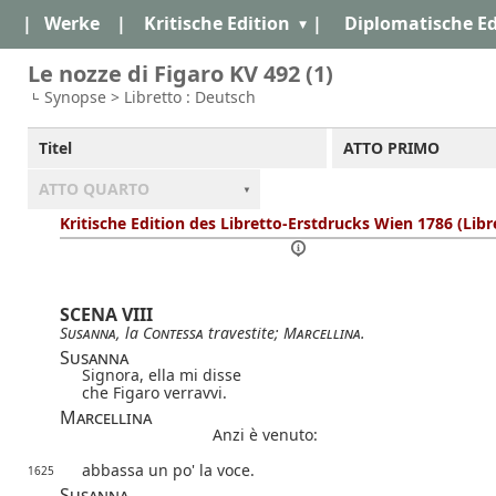
|
Werke
|
Kritische Edition
|
Diplomatische Ed
Le nozze di Figaro KV 492 (1)
Synopse > Libretto : Deutsch
Titel
ATTO PRIMO
ATTO QUARTO
Kritische Edition des Libretto-Erstdrucks Wien 1786 (Libr
SCENA VIII
Susanna
, la
Contessa
travestite;
Marcellina
.
Susanna
Signora, ella mi disse
che Figaro verravvi.
Marcellina
Anzi è venuto:
abbassa un po' la voce.
1625
Susanna