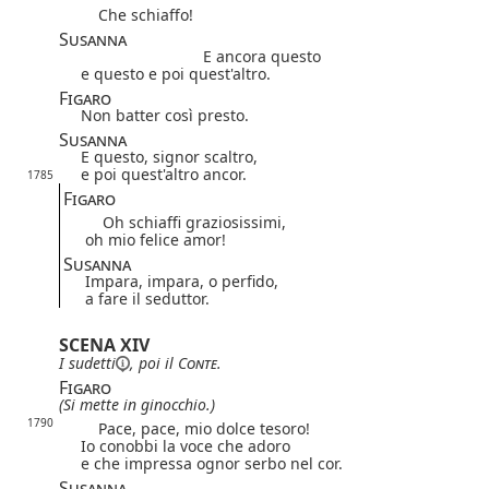
Che schiaffo!
Susanna
E ancora questo
e questo e poi quest'altro.
Figaro
Non batter così presto.
Susanna
E questo, signor scaltro,
e poi quest'altro ancor.
1785
Figaro
Oh schiaffi graziosissimi,
oh mio felice amor!
Susanna
Impara, impara, o perfido,
a fare il seduttor.
SCENA XIV
I
sudetti
, poi il
Conte
.
Figaro
(Si mette in ginocchio.)
1790
Pace, pace, mio dolce tesoro!
Io conobbi la voce che adoro
e che impressa ognor serbo nel cor.
Susanna