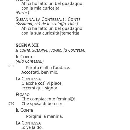
Ah ci ho fatto un bel guadagno
con la mia curiosità!
(Parte.)
Susanna, la Contessa, il Conte
(Susanna, ch'ode lo schiaffo, ride.)
Ah ci ha fatto un bel guadagno
con la sua
curiosità|
temerità
!
SCENA XII
Il
Conte
,
Susanna
,
Figaro
, la
Contessa
.
Il Conte
(Alla Contessa.)
1705
Partito è alfin l'audace.
Accostati, ben mio.
La Contessa
Giacché così vi piace,
eccomi qui, signor.
Figaro
Che compiacente
femina
!
Che sposa di bon cor!
1710
Il Conte
Porgimi la manina.
La Contessa
Io ve la do.