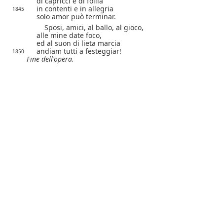
di capricci e di follia
in contenti e in allegria
1845
solo amor può terminar.
Sposi, amici, al ballo, al gioco,
alle mine date foco,
ed al suon di lieta marcia
andiam tutti a festeggiar!
1850
Fine dell'opera.