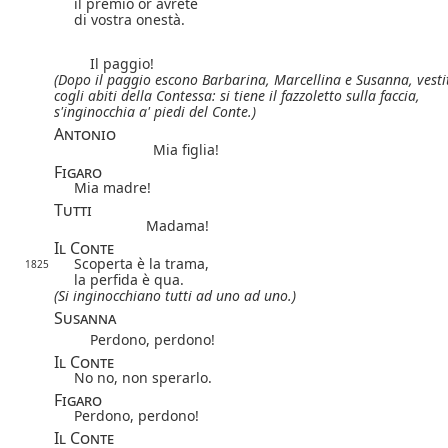
il premio or avrete
di vostra onestà.
Il paggio!
(Dopo il paggio escono Barbarina, Marcellina e Susanna, vesti
cogli abiti della Contessa: si tiene il fazzoletto sulla faccia,
s'inginocchia a' piedi del Conte.)
Antonio
Mia figlia!
Figaro
Mia madre!
Tutti
Madama!
Il Conte
Scoperta è la trama,
1825
la perfida è qua.
(Si inginocchiano tutti ad uno ad uno.)
Susanna
Perdono, perdono!
Il Conte
No no, non sperarlo.
Figaro
Perdono, perdono!
Il Conte