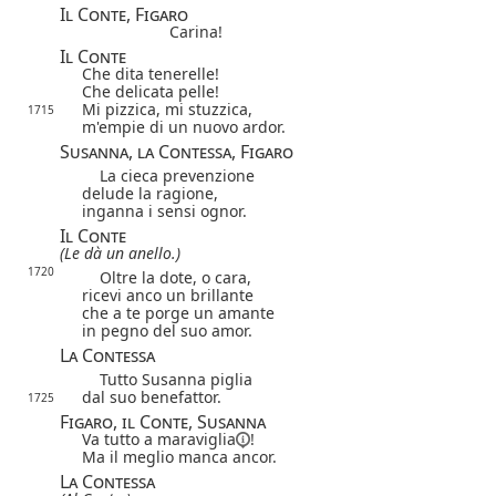
Il Conte, Figaro
Carina!
Il Conte
Che dita tenerelle!
Che delicata pelle!
Mi pizzica, mi stuzzica,
1715
m'empie di un nuovo ardor.
Susanna, la Contessa, Figaro
La cieca prevenzione
delude la ragione,
inganna i sensi ognor.
Il Conte
(Le dà un anello.)
1720
Oltre la dote, o cara,
ricevi anco un brillante
che a te porge un amante
in pegno del suo amor.
La Contessa
Tutto Susanna piglia
dal suo benefattor.
1725
Figaro, il Conte, Susanna
Va tutto a
maraviglia
!
Ma il meglio manca ancor.
La Contessa