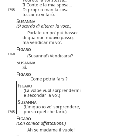
Il Conte e la mia sposa…
Di propria man la cosa
1755
toccar io vi farò.
Susanna
(Si scorda di alterar la voce.)
Parlate un po' più basso:
di qua non muovo passo,
ma vendicar mi vo'.
Figaro
1760
(Susanna!) Vendicarsi?
Susanna
Sì.
Figaro
Come potria farsi?
Figaro
(La volpe vuol sorprendermi
e secondar la vo'.)
Susanna
(L'iniquo io vo' sorprendere,
poi so quel che farò.)
1765
Figaro
(Con comica affettazione.)
Ah se madama il vuole!