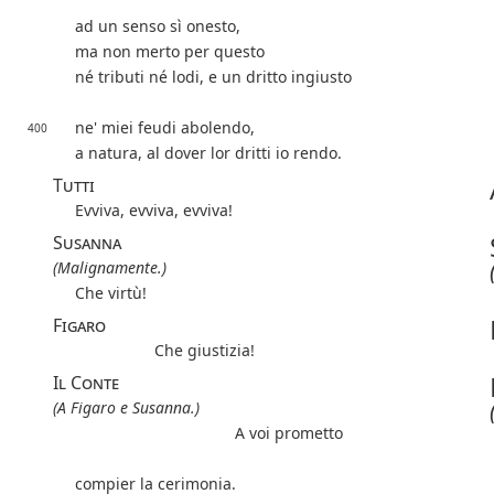
ad un senso sì onesto,
ma non merto per questo
né tributi né lodi, e un dritto ingiusto
ne' miei feudi abolendo,
400
a natura, al dover lor dritti io rendo.
Tutti
Evviva, evviva, evviva!
Susanna
(Malignamente.)
Che virtù!
Figaro
Che giustizia!
Il Conte
(A Figaro e Susanna.)
A voi prometto
compier la cerimonia.