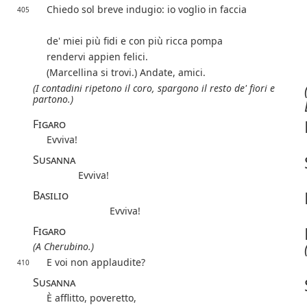
Chiedo sol breve indugio: io voglio in faccia
405
de' miei più fidi e con più ricca pompa
rendervi appien felici.
(Marcellina si trovi.) Andate, amici.
(I contadini ripetono il coro, spargono il resto de' fiori e
partono.)
Figaro
Evviva!
Susanna
Evviva!
Basilio
Evviva!
Figaro
(A Cherubino.)
E voi non applaudite?
410
Susanna
È afflitto, poveretto,