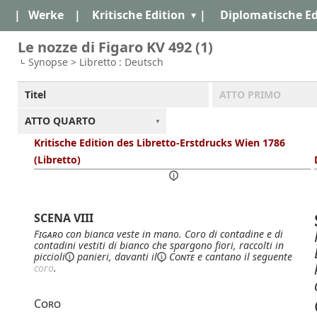
|
Werke
|
Kritische Edition
|
Diplomatische Ed
Le nozze di Figaro KV 492 (1)
Synopse > Libretto : Deutsch
Titel
ATTO PRIMO
ATTO QUARTO
Kritische Edition des Libretto-Erstdrucks Wien 1786
(Libretto)
SCENA VIII
Figaro
con bianca veste in mano. Coro di contadine e di
contadini vestiti di bianco che spargono fiori, raccolti in
piccioli
panieri, davanti
il
Conte
e cantano il seguente
coro
.
Coro