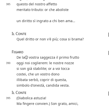
questo del nostro affetto
385
meritato tributo: or che aboliste
un diritto sì ingrato a chi ben ama…
Il Conte
Quel dritto or non v'è più; cosa si brama?
Figaro
De la
vostra saggezza il primo frutto
oggi noi coglierem: le nostre nozze
390
si son già stabilite; or a voi tocca
costei, che un vostro dono
illibata serbò, coprir di questa,
simbolo d'onestà, candida vesta.
Il Conte
(Diabolica astuzia!
395
Ma fingere convien.) Son grato, amici,