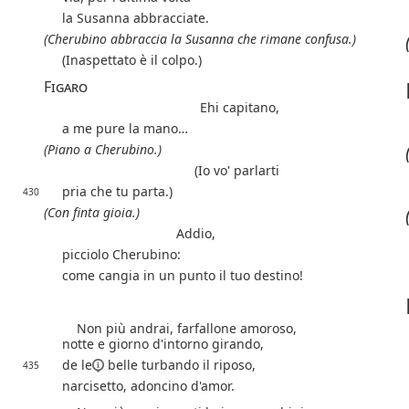
la Susanna abbracciate.
(Cherubino abbraccia la Susanna che rimane confusa.)
(Inaspettato è il colpo.)
Figaro
Ehi capitano,
a me pure la mano…
(Piano a Cherubino.)
(Io vo' parlarti
pria che tu parta.)
430
(Con finta gioia.)
Addio,
picciolo Cherubino:
come cangia in un punto il tuo destino!
Non più andrai, farfallone amoroso,
notte e giorno d'intorno girando,
de le
belle turbando il riposo,
435
narcisetto, adoncino d'amor.