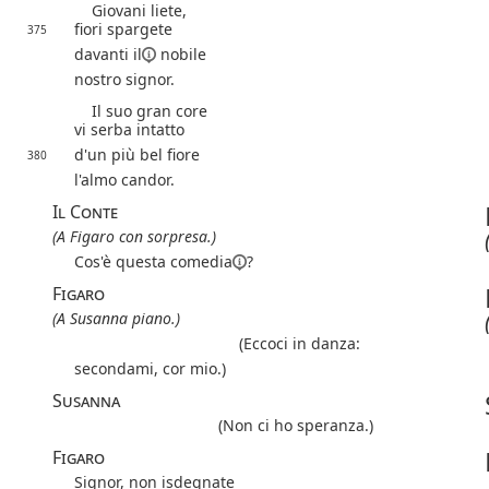
Giovani liete,
fiori spargete
375
davanti
il
nobile
nostro signor.
Il suo gran core
vi serba intatto
d'un più bel fiore
380
l'almo candor.
Il Conte
(A Figaro con sorpresa.)
Cos'è questa
comedia
?
Figaro
(A Susanna piano.)
(Eccoci in danza:
secondami, cor mio.)
Susanna
(Non ci ho speranza.)
Figaro
Signor, non isdegnate