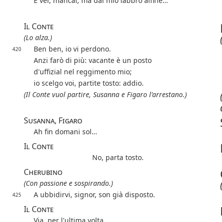
È ver, mancai; ma dal mio labbro alfine…
Il Conte
(Lo alza.)
Ben ben, io vi perdono.
420
Anzi farò di più: vacante è un posto
d'uffizial nel reggimento mio;
io scelgo voi, partite tosto: addio.
(Il Conte vuol partire, Susanna e Figaro l'arrestano.)
Susanna, Figaro
Ah fin domani sol…
Il Conte
No, parta tosto.
Cherubino
(Con passione e sospirando.)
A ubbidirvi, signor, son già disposto.
425
Il Conte
Via, per l'ultima volta