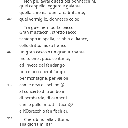
Non più avrai questi bei pennacchini,
quel cappello leggero e galante,
quella chioma, quell'aria brillante,
quel vermiglio, donnesco color.
440
Tra guerrieri, poffarbacco!
Gran mustacchi, stretto sacco,
schioppo in spalla, sciabla al fianco,
collo dritto, muso franco,
un gran casco o un gran turbante,
445
molto onor, poco contante,
ed invece del fandango
una marcia per il fango,
per montagne, per valloni
con le nevi e i
sollioni
450
al concerto di tromboni,
di bombarde, di cannoni
che le palle in tutti i
tuoni
a l'
orecchio fan fischiar.
455
Cherubino, alla vittoria,
alla gloria militar!