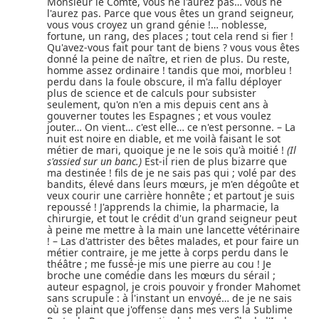
Monsieur le Comte, vous ne l'aurez pas… vous ne
l'aurez pas. Parce que vous êtes un grand seigneur,
vous vous croyez un grand génie !… noblesse,
fortune, un rang, des places ; tout cela rend si fier !
Qu'avez-vous fait pour tant de biens ? vous vous êtes
donné la peine de naître, et rien de plus. Du reste,
homme assez ordinaire ! tandis que moi, morbleu !
perdu dans la foule obscure, il m'a fallu déployer
plus de science et de calculs pour subsister
seulement, qu'on n'en a mis depuis cent ans à
gouverner toutes les Espagnes ; et vous voulez
jouter… On vient… c'est elle… ce n'est personne. – La
nuit est noire en diable, et me voilà faisant le sot
métier de mari, quoique je ne le sois qu'à moitié !
(Il
s'assied sur un banc.)
Est-il rien de plus bizarre que
ma destinée ! fils de je ne sais pas qui ; volé par des
bandits, élevé dans leurs mœurs, je m'en dégoûte et
veux courir une carrière honnête ; et partout je suis
repoussé ! J'apprends la chimie, la pharmacie, la
chirurgie, et tout le crédit d'un grand seigneur peut
à peine me mettre à la main une lancette vétérinaire
! – Las d'attrister des bêtes malades, et pour faire un
métier contraire, je me jette à corps perdu dans le
théâtre ; me fussé-je mis une pierre au cou ! Je
broche une comédie dans les mœurs du sérail ;
auteur espagnol, je crois pouvoir y fronder Mahomet
sans scrupule : à l'instant un envoyé… de je ne sais
où se plaint que j'offense dans mes vers la Sublime