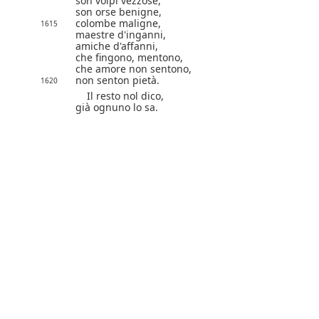
son volpi vezzose,
son orse benigne,
colombe maligne,
1615
maestre d'inganni,
amiche d'affanni,
che fingono, mentono,
che amore non sentono,
non senton pietà.
1620
Il resto nol dico,
già ognuno lo sa.