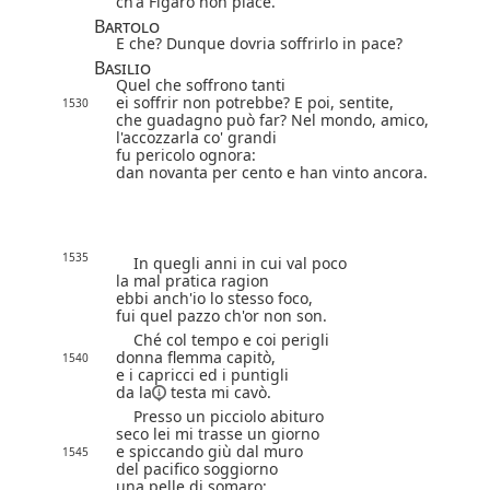
ch'a Figaro non piace.
Bartolo
E che? Dunque dovria soffrirlo in pace?
Basilio
Quel che soffrono tanti
ei soffrir non potrebbe? E poi, sentite,
1530
che guadagno può far? Nel mondo, amico,
l'accozzarla co' grandi
fu pericolo ognora:
dan novanta per cento e han vinto ancora.
1535
In quegli anni in cui val poco
la mal pratica ragion
ebbi anch'io lo stesso foco,
fui quel pazzo ch'or non son.
Ché col tempo e coi perigli
donna flemma capitò,
1540
e i capricci ed i puntigli
da la
testa mi cavò.
Presso un picciolo abituro
seco lei mi trasse un giorno
e spiccando giù dal muro
1545
del pacifico soggiorno
una pelle di somaro: