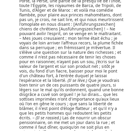
Porte, la Perse, une partie de la presqu'île de l'Inde,
toute l'Égypte, les royaumes de Barca, de Tripoli, de
Tunis, d'Alger et de Maroc : et voilà ma comédie
flambée, pour plaire aux princes mahométans, dont
pas un, je crois, ne sait lire, et qui nous meurtrissent
l'omoplate en nous disant : [Anführungszeichen]
chiens de chrétiens [Ausführungszeichen] ! – Ne
pouvant avilir l'esprit, on se venge en le maltraitant.
– Mes joues creusaient ; mon terme était échu ; je
voyais de loin arriver l'affreux recors, la plume fichée
dans sa perruque ; en frémissant je m'évertue. Il
s'élève une question sur la nature des richesses ; et
comme il n'est pas nécessaire de tenir les choses
pour en raisonner, n'ayant pas un sou, j'écris sur la
valeur de l'argent et sur son produit net ; sitôt je
vois, du fond d'un fiacre, baisser pour moi le pont
d'un château fort, à l'entrée duquel je laissai
l'espérance et la liberté.
(Il se lève.)
Que je voudrais
bien tenir un de ces puissants de quatre jours, si
légers sur le mal qu'ils ordonnent, quand une bonne
disgrâce a cuvé son orgueil ! je lui dirais… que les
sottises imprimées n'ont d'importance qu'aux lieux
où l'on en gêne le cours ; que sans la liberté de
blâmer, il n'est point d'éloge flatteur ; et qu'il n'y a
que les petits hommes qui redoutent les petits
écrits. –
(Il se rassied.)
Las de nourrir un obscur
pensionnaire, on me met un jour dans la rue ; et
comme il faut dîner, quoiqu'on ne soit plus en