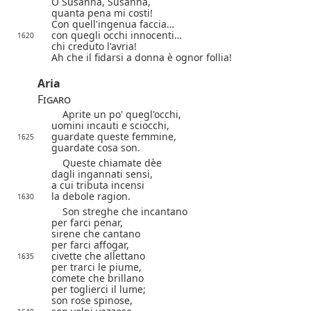
O Susanna, Susanna,
quanta pena mi costi!
Con quell'ingenua faccia…
con quegli occhi innocenti…
1620
chi creduto l'avria!
Ah che il fidarsi a donna è ognor follia!
Aria
Figaro
Aprite un po' quegl'occhi,
uomini incauti e sciocchi,
guardate queste femmine,
1625
guardate cosa son.
Queste chiamate dèe
dagli ingannati sensi,
a cui tributa incensi
la debole ragion.
1630
Son streghe che incantano
per farci penar,
sirene che cantano
per farci affogar,
civette che allettano
1635
per trarci le piume,
comete che brillano
per toglierci il lume;
son rose spinose,