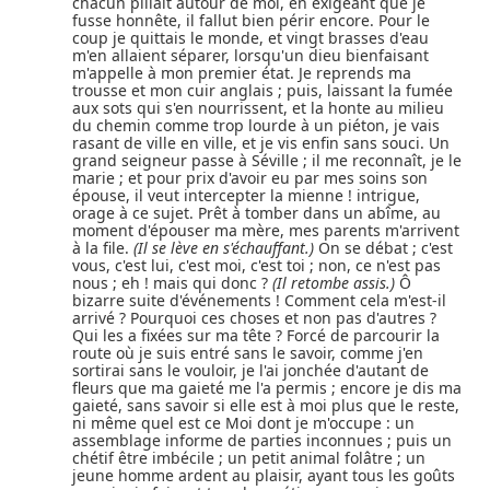
chacun pillait autour de moi, en exigeant que je
fusse honnête, il fallut bien périr encore. Pour le
coup je quittais le monde, et vingt brasses d'eau
m'en allaient séparer, lorsqu'un dieu bienfaisant
m'appelle à mon premier état. Je reprends ma
trousse et mon cuir anglais ; puis, laissant la fumée
aux sots qui s'en nourrissent, et la honte au milieu
du chemin comme trop lourde à un piéton, je vais
rasant de ville en ville, et je vis enfin sans souci. Un
grand seigneur passe à Séville ; il me reconnaît, je le
marie ; et pour prix d'avoir eu par mes soins son
épouse, il veut intercepter la mienne ! intrigue,
orage à ce sujet. Prêt à tomber dans un abîme, au
moment d'épouser ma mère, mes parents m'arrivent
à la file.
(Il se lève en s'échauffant.)
On se débat ; c'est
vous, c'est lui, c'est moi, c'est toi ; non, ce n'est pas
nous ; eh ! mais qui donc ?
(Il retombe assis.)
Ô
bizarre suite d'événements ! Comment cela m'est-il
arrivé ? Pourquoi ces choses et non pas d'autres ?
Qui les a fixées sur ma tête ? Forcé de parcourir la
route où je suis entré sans le savoir, comme j'en
sortirai sans le vouloir, je l'ai jonchée d'autant de
fleurs que ma gaieté me l'a permis ; encore je dis ma
gaieté, sans savoir si elle est à moi plus que le reste,
ni même quel est ce Moi dont je m'occupe : un
assemblage informe de parties inconnues ; puis un
chétif être imbécile ; un petit animal folâtre ; un
jeune homme ardent au plaisir, ayant tous les goûts