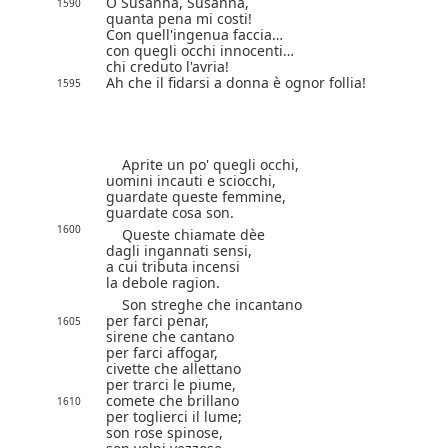
O Susanna, Susanna,
1590
quanta pena mi costi!
Con quell'ingenua faccia…
con quegli occhi innocenti…
chi creduto l'avria!
Ah che il fidarsi a donna è ognor follia!
1595
Aprite un po' quegli occhi,
uomini incauti e sciocchi,
guardate queste femmine,
guardate cosa son.
1600
Queste chiamate dèe
dagli ingannati sensi,
a cui tributa incensi
la debole ragion.
Son streghe che incantano
per farci penar,
1605
sirene che cantano
per farci affogar,
civette che allettano
per trarci le piume,
comete che brillano
1610
per toglierci il lume;
son rose spinose,