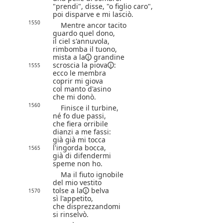
"prendi", disse, "o figlio caro",
poi disparve e mi lasciò.
1550
Mentre ancor tacito
guardo quel dono,
il ciel s'annuvola,
rimbomba il tuono,
mista
a la
grandine
scroscia la
piova
:
1555
ecco le membra
coprir mi giova
col manto d'asino
che mi donò.
1560
Finisce il turbine,
né fo due passi,
che fiera orribile
dianzi a me fassi:
già già mi tocca
l'ingorda bocca,
1565
già di difendermi
speme non ho.
Ma il fiuto ignobile
del mio vestito
tolse
a la
belva
1570
sì l'appetito,
che disprezzandomi
si rinselvò.