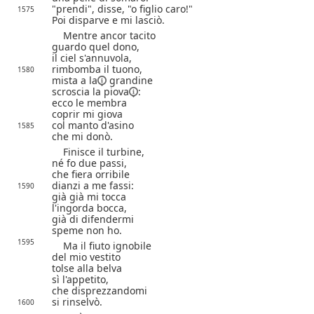
"prendi", disse, "o figlio caro!"
1575
Poi disparve e mi lasciò.
Mentre ancor tacito
guardo quel dono,
il ciel s'annuvola,
rimbomba il tuono,
1580
mista
a la
grandine
scroscia la
piova
:
ecco le membra
coprir mi giova
col manto d'asino
1585
che mi donò.
Finisce il turbine,
né fo due passi,
che fiera orribile
dianzi a me fassi:
1590
già già mi tocca
l'ingorda bocca,
già di difendermi
speme non ho.
1595
Ma il fiuto ignobile
del mio vestito
tolse alla belva
sì l'appetito,
che disprezzandomi
si rinselvò.
1600