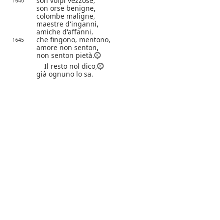
son volpi vezzose,
1640
son orse benigne,
colombe maligne,
maestre d'inganni,
amiche d'affanni,
che fingono, mentono,
1645
amore non senton,
non senton pietà.
Il resto nol dico,
già ognuno lo sa.