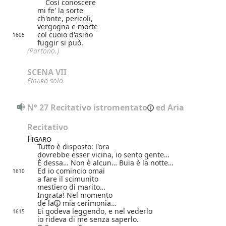
Così conoscere
mi fe' la sorte
ch'onte, pericoli,
vergogna e morte
col cuoio d'asino
1605
fuggir si può.
(Partono.)
SCENA VII
Figaro
solo.
N° 27 Recitativo 
istromentato
 ed Aria
Recitativo
Figaro
Tutto è disposto: l'ora
dovrebbe esser vicina, io sento gente…
È dessa… Non è alcun… Buia è la notte…
Ed io comincio omai
1610
a fare il scimunito
mestiero di marito…
Ingrata! Nel momento
de la
mia cerimonia…
Ei godeva leggendo, e nel vederlo
1615
io rideva di me senza saperlo.