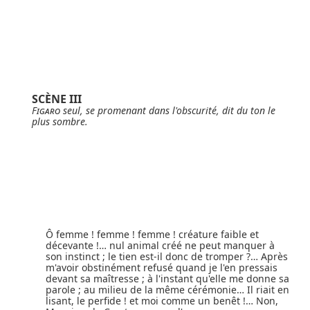
SCÈNE III
Figaro
seul, se promenant dans l'obscurité, dit du ton le
plus sombre.
Ô femme ! femme ! femme ! créature faible et
décevante !… nul animal créé ne peut manquer à
son instinct ; le tien est-il donc de tromper ?… Après
m'avoir obstinément refusé quand je l'en pressais
devant sa maîtresse ; à l'instant qu'elle me donne sa
parole ; au milieu de la même cérémonie… Il riait en
lisant, le perfide ! et moi comme un benêt !… Non,