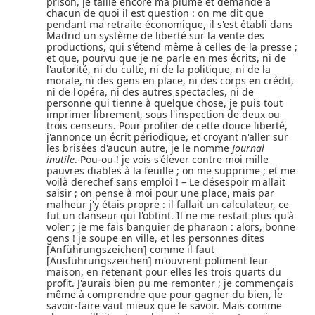
prison, je taille encore ma plume et demande à
chacun de quoi il est question : on me dit que
pendant ma retraite économique, il s'est établi dans
Madrid un système de liberté sur la vente des
productions, qui s'étend même à celles de la presse ;
et que, pourvu que je ne parle en mes écrits, ni de
l'autorité, ni du culte, ni de la politique, ni de la
morale, ni des gens en place, ni des corps en crédit,
ni de l'opéra, ni des autres spectacles, ni de
personne qui tienne à quelque chose, je puis tout
imprimer librement, sous l'inspection de deux ou
trois censeurs. Pour profiter de cette douce liberté,
j'annonce un écrit périodique, et croyant n'aller sur
les brisées d'aucun autre, je le nomme
Journal
inutile
. Pou-ou ! je vois s'élever contre moi mille
pauvres diables à la feuille ; on me supprime ; et me
voilà derechef sans emploi ! – Le désespoir m'allait
saisir ; on pense à moi pour une place, mais par
malheur j'y étais propre : il fallait un calculateur, ce
fut un danseur qui l'obtint. Il ne me restait plus qu'à
voler ; je me fais banquier de pharaon : alors, bonne
gens ! je soupe en ville, et les personnes dites
[Anführungszeichen] comme il faut
[Ausführungszeichen] m'ouvrent poliment leur
maison, en retenant pour elles les trois quarts du
profit. J'aurais bien pu me remonter ; je commençais
même à comprendre que pour gagner du bien, le
savoir-faire vaut mieux que le savoir. Mais comme