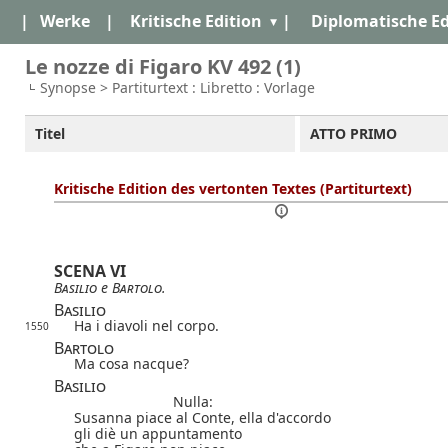
|
Werke
|
Kritische Edition
|
Diplomatische Ed
Le nozze di Figaro KV 492 (1)
Synopse > Partiturtext : Libretto : Vorlage
Titel
ATTO PRIMO
Kritische Edition des vertonten Textes (Partiturtext)
SCENA VI
Basilio
e
Bartolo
.
Basilio
Ha i diavoli nel corpo.
1550
Bartolo
Ma cosa nacque?
Basilio
Nulla:
Susanna piace al Conte, ella d'accordo
gli diè un appuntamento