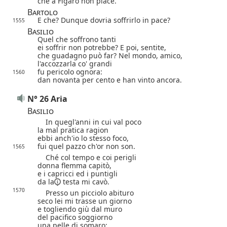
che a Figaro non piace.
Bartolo
E che? Dunque dovria soffrirlo in pace?
1555
Basilio
Quel che soffrono tanti
ei soffrir non potrebbe? E poi, sentite,
che guadagno può far? Nel mondo, amico,
l'accozzarla co' grandi
fu pericolo ognora:
1560
dan novanta per cento e han vinto ancora.
N° 26 Aria
Basilio
In quegl'anni in cui val poco
la mal pratica ragion
ebbi anch'io lo stesso foco,
fui quel pazzo ch'or non son.
1565
Ché col tempo e coi perigli
donna flemma capitò,
e i capricci ed i puntigli
da la
testa mi cavò.
1570
Presso un picciolo abituro
seco lei mi trasse un giorno
e togliendo giù dal muro
del pacifico soggiorno
una pelle di somaro: