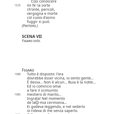
Così conoscere
mi fe' la sorte
1575
ch'onte, pericoli,
vergogna e morte
col cuoio d'asino
fuggir si può.
(Partono.)
SCENA VII
Figaro
solo.
Figaro
Tutto è disposto: l'ora
1580
dovrebbe esser vicina, io sento gente…
È dessa… Non è alcun… Buia è la notte…
Ed io comincio omai
a fare il scimunito
mestiero di marito…
1585
Ingrata! Nel momento
de la
mia cerimonia…
Ei godeva leggendo, e nel vederlo
io rideva di me senza saperlo.