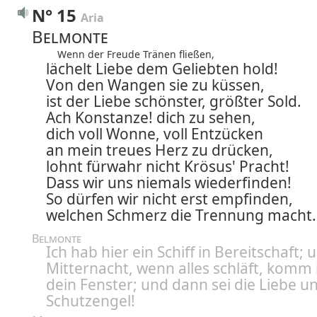
N° 15
Aria
Belmonte
Wenn der Freude Tränen fließen,
lächelt Liebe dem Geliebten hold!
Von den Wangen sie zu küssen,
ist der Liebe schönster, größter Sold.
Ach Konstanze! dich zu sehen,
dich voll Wonne, voll Entzücken
an mein treues Herz zu drücken,
lohnt fürwahr nicht Krösus' Pracht!
Dass wir uns niemals wiederfinden!
So dürfen wir nicht erst empfinden,
welchen Schmerz die Trennung macht.
Belmonte
Ich hab hier ein Schiff in Bereitschaft;
Mitternacht, wenn alles schläft, komm 
dein Fenster; und dann sei die Liebe u
Schutzengel!