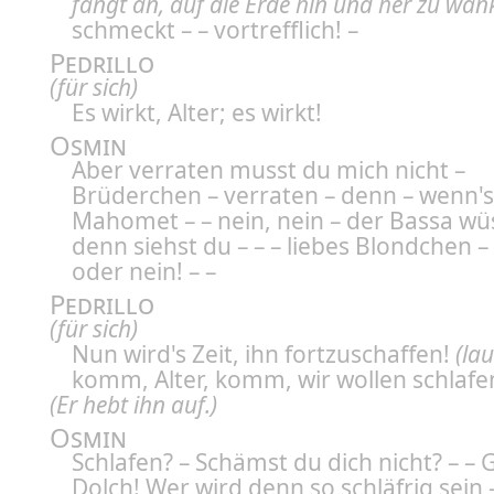
fängt an, auf die Erde hin und her zu wan
schmeckt – – vortrefflich! –
Pedrillo
(für sich)
Es wirkt, Alter; es wirkt!
Osmin
Aber verraten musst du mich nicht –
Brüderchen – verraten – denn – wenn's
Mahomet – – nein, nein – der Bassa wüs
denn siehst du – – – liebes Blondchen – 
oder nein! – –
Pedrillo
(für sich)
Nun wird's Zeit, ihn fortzuschaffen!
(lau
komm, Alter, komm, wir wollen schlafe
(Er hebt ihn auf.)
Osmin
Schlafen? – Schämst du dich nicht? – – G
Dolch! Wer wird denn so schläfrig sein –