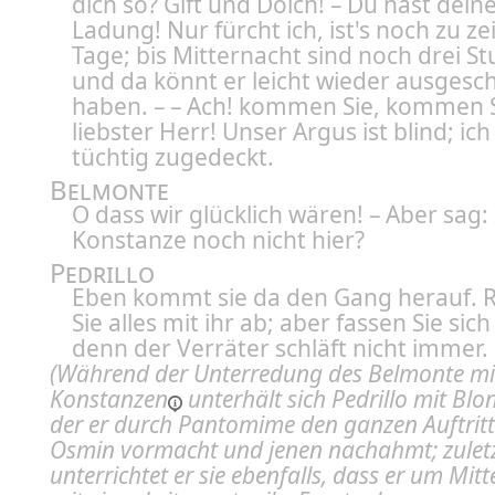
dich so? Gift und Dolch! – Du hast dein
Ladung! Nur fürcht ich, ist's noch zu ze
Tage; bis Mitternacht sind noch drei S
und da könnt er leicht wieder ausgesc
haben. – – Ach! kommen Sie, kommen S
liebster Herr! Unser Argus ist blind; ic
tüchtig zugedeckt.
Belmonte
O dass wir glücklich wären! – Aber sag: 
Konstanze noch nicht hier?
Pedrillo
Eben kommt sie da den Gang herauf. 
Sie alles mit ihr ab; aber fassen Sie sich
denn der Verräter schläft nicht immer.
(Während der Unterredung des Belmonte mi
Konstanzen
unterhält sich Pedrillo mit
Blo
der er durch Pantomime den ganzen Auftrit
Osmin vormacht und jenen nachahmt; zulet
unterrichtet er sie ebenfalls, dass er um Mit