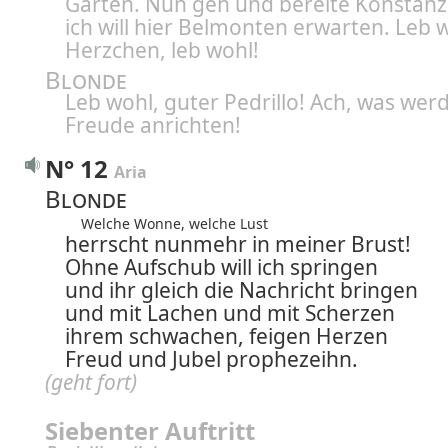
Garten. Nun geh und bereite Konstanz
ich will hier Belmonten erwarten. Leb 
Herzchen, leb wohl!
Blonde
Leb wohl, guter Pedrillo! Ach, was werd
Freude anrichten!
N° 12
Aria
Blonde
Welche Wonne, welche Lust
herrscht nunmehr in meiner Brust!
Ohne Aufschub will ich springen
und ihr gleich die Nachricht bringen
und mit Lachen und mit Scherzen
ihrem schwachen, feigen Herzen
Freud und Jubel prophezeihn.
(geht fort)
Siebenter Auftritt