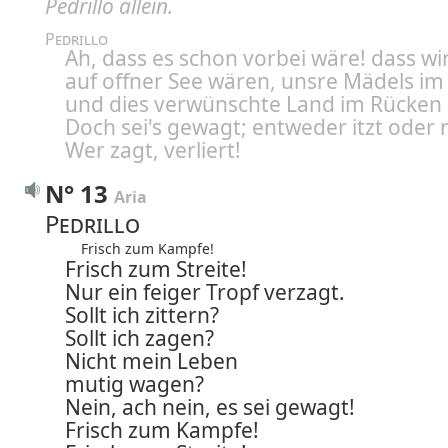
Pedrillo allein.
Pedrillo
Ah, dass es schon vorbei wäre! dass wi
auf offner See wären, unsre Mädels i
und dies verwünschte Land im Rücken 
Doch sei's gewagt; entweder itzt oder 
Wer zagt, verliert!
N° 13
Aria
Pedrillo
Frisch zum Kampfe!
Frisch zum Streite!
Nur ein feiger Tropf verzagt.
Sollt ich zittern?
Sollt ich zagen?
Nicht mein Leben
mutig wagen?
Nein, ach nein, es sei gewagt!
Frisch zum Kampfe!