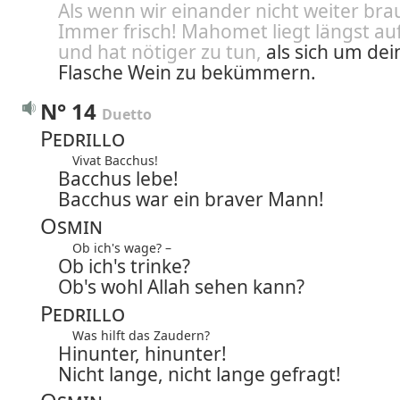
Als wenn wir einander nicht weiter bra
Immer frisch! Mahomet liegt längst au
und hat nötiger zu tun,
als sich um dei
Flasche Wein zu bekümmern.
N° 14
Duetto
Pedrillo
Vivat Bacchus!
Bacchus lebe!
Bacchus war ein braver Mann!
Osmin
Ob ich's wage? –
Ob ich's trinke?
Ob's wohl Allah sehen kann?
Pedrillo
Was hilft das Zaudern?
Hinunter, hinunter!
Nicht lange, nicht lange gefragt!