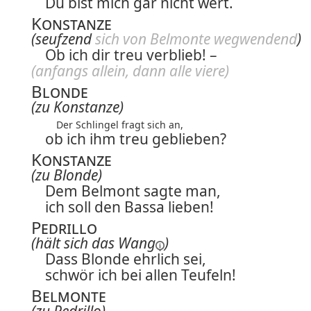
Du bist mich gar nicht wert.
Konstanze
(seufzend
sich von Belmonte wegwendend
)
Ob ich dir treu verblieb! –
(anfangs allein, dann alle viere)
Blonde
(zu Konstanze)
Der Schlingel fragt sich an,
ob ich ihm treu geblieben?
Konstanze
(zu Blonde)
Dem Belmont sagte man,
ich soll den Bassa lieben!
Pedrillo
(hält sich
das Wang
)
Dass Blonde ehrlich sei,
schwör ich bei allen Teufeln!
Belmonte