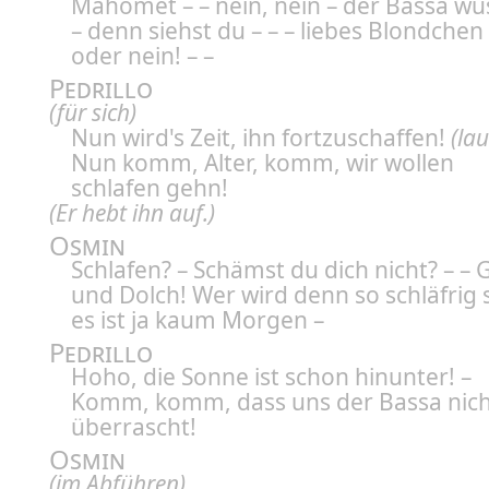
Mahomet – – nein, nein – der Bassa wü
– denn siehst du – – – liebes Blondchen 
oder nein! – –
Pedrillo
(für sich)
Nun wird's Zeit, ihn fortzuschaffen!
(lau
Nun komm, Alter, komm, wir wollen
schlafen gehn!
(Er hebt ihn auf.)
Osmin
Schlafen? – Schämst du dich nicht? – – G
und Dolch! Wer wird denn so schläfrig s
es ist ja kaum Morgen –
Pedrillo
Hoho, die Sonne ist schon hinunter! –
Komm, komm, dass uns der Bassa nic
überrascht!
Osmin
(im Abführen)