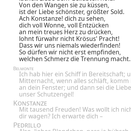
Von den Wangen sie zu küssen,
ist der Liebe schönster, größter Sold.
Ach Konstanze! dich zu sehen,
dich voll Wonne, voll Entzücken
an mein treues Herz zu drücken,
lohnt fürwahr nicht Krösus' Pracht!
Dass wir uns niemals wiederfinden!
So dürfen wir nicht erst empfinden,
welchen Schmerz die Trennung macht.
Belmonte
Ich hab hier ein Schiff in Bereitschaft;
Mitternacht, wenn alles schläft, komm 
an dein Fenster; und dann sei die Lieb
unser Schutzengel!
Konstanze
Mit tausend Freuden! Was wollt ich nic
dir wagen? Ich erwarte dich –
Pedrillo