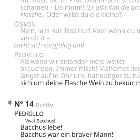
mir noch nicht? Pfui, Osmin! sollt'st dic
schämen – Da nimm!
(Er gibt ihm die gr
Flasche.)
Oder willst du die kleine?
Osmin
Nein, lass nur, lass nur! Aber wenn du 
verrätst –
(sieht sich sorgfältig um)
Pedrillo
Als wenn wir einander nicht weiter
brauchten. Immer frisch! Mahomet lie
längst auf'm Ohr und hat nötiger zu tu
sich um deine Flasche Wein zu beküm
N° 14
Duetto
Pedrillo
Vivat Bacchus!
Bacchus lebe!
Bacchus war ein braver Mann!