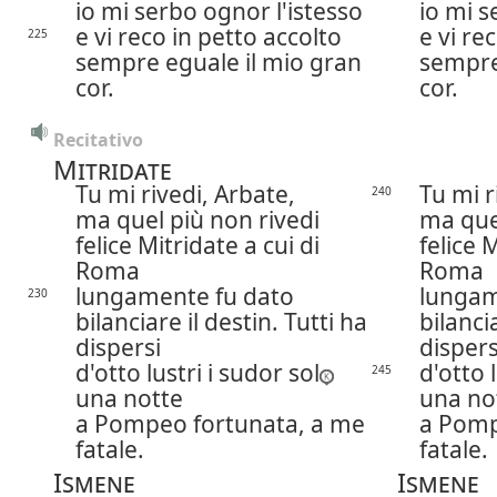
io mi serbo ognor l'istesso
io mi s
e vi reco in petto accolto
e vi re
225
sempre eguale il mio gran
sempre
cor.
cor.
Recitativo
Mitridate
Tu mi rivedi, Arbate,
Tu mi r
240
ma quel più non rivedi
ma quel
felice Mitridate a cui di
felice 
Roma
Roma
lungamente fu dato
lungam
230
bilanciare il destin. Tutti ha
bilanci
dispersi
dispers
d'otto lustri i sudor sol
d'otto 
245
una notte
una no
a Pompeo fortunata, a me
a Pomp
fatale.
fatale.
Ismene
Ismene