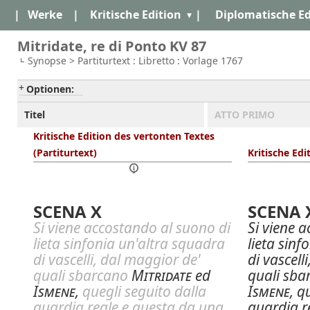
|
Werke
|
Kritische Edition
|
Diplomatische Ed
Mitridate, re di Ponto KV 87
Synopse > Partiturtext : Libretto : Vorlage 1767
Optionen:
Titel
ATTO PRIMO
Kritische Edition des vertonten Textes
(Partiturtext)
Kritische Edi
SCENA X
SCENA 
Si viene accostando al suono di
Si viene 
lieta sinfonia un'altra squadra
lieta sinf
di vascelli, dal maggior de'
di vascell
quali sbarcano
Mitridate
ed
quali sb
Ismene
,
quegli seguito dalla
Ismene
, q
guardia reale e questa da una
guardia r