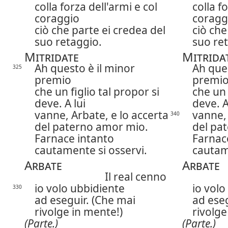
colla forza dell'armi e col
colla f
coraggio
coragg
ciò che parte ei credea del
ciò che
suo retaggio.
suo re
Mitridate
Mitrida
Ah questo è il minor
Ah ques
325
premio
premi
che un figlio tal propor si
che un 
deve. A lui
deve. A
vanne, Arbate, e lo accerta
vanne, 
340
del paterno amor mio.
del pa
Farnace intanto
Farnac
cautamente si osservi.
cautam
Arbate
Arbate
Il real cenno
io volo ubbidiente
io volo
330
ad eseguir. (Che mai
ad eseg
rivolge in mente!)
rivolge
(Parte.)
(Parte.)