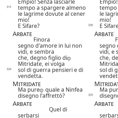
Empio! Senza lasciarle
Empio! 
tempo a spargere almeno
tempo 
315
le lagrime dovute al cener
le lagr
mio!
mio!
E Sifare?
E Sifar
330
Arbate
Arbate
Finora
F
segno d'amore in lui non
segno 
vidi, e sembra
vidi, e
che, degno figlio di
che, de
Mitridate, ei volga
Mitrida
sol di guerra pensieri e di
sol di 
320
vendetta.
vendet
Mitridate
Mitrida
Ma pure
quale a Ninfea
Ma pur
disegno l'affrettò?
disegno
335
Arbate
Arbate
Quel di
serbarsi
serbars