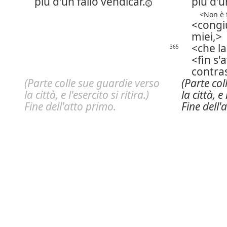
più d'un fallo vendicar.
più d'u
Non è f
congi
miei,
che la
365
fin s'
contras
(Parte colle sue guardie verso
(Parte col
la città, e l'esercito si ritira.)
la città, e 
Fine dell'atto primo.
Fine dell'