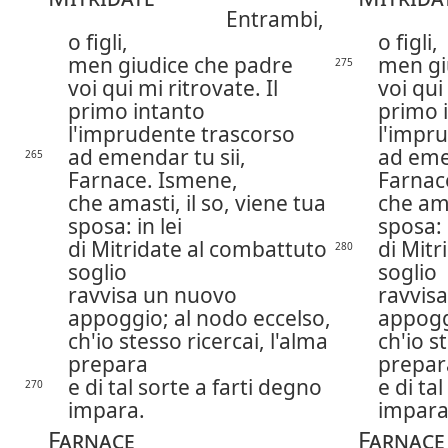
Entrambi,
o figli,
o figli,
men giudice che padre
men gi
275
voi qui mi ritrovate. Il
voi qui 
primo intanto
primo 
l'imprudente trascorso
l'impr
ad emendar tu sii,
ad emen
265
Farnace. Ismene,
Farnac
che amasti, il so, viene tua
che ama
sposa: in lei
sposa: 
di Mitridate al combattuto
di Mitr
280
soglio
soglio
ravvisa un nuovo
ravvis
appoggio; al nodo eccelso,
appogg
ch'io stesso ricercai, l'alma
ch'io s
prepara
prepar
e di tal sorte a farti degno
e di ta
270
impara.
impara
Farnace
Farnace