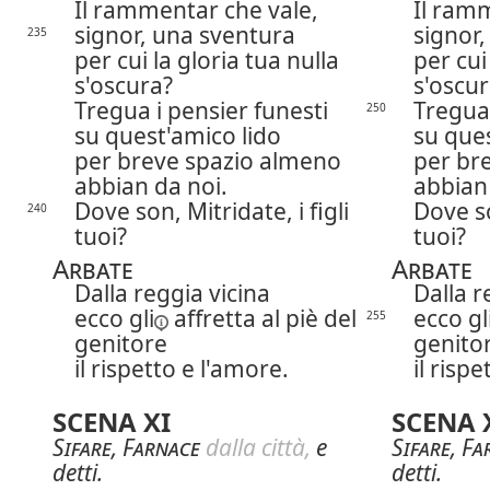
Il rammentar che vale,
Il ram
signor, una sventura
signor
235
per cui la gloria tua nulla
per cui
s'oscura?
s'oscur
Tregua i pensier funesti
Tregua 
250
su quest'amico lido
su ques
per breve spazio almeno
per br
abbian da noi.
abbian 
Dove son, Mitridate, i figli
Dove so
240
tuoi?
tuoi?
Arbate
Arbate
Dalla reggia vicina
Dalla r
ecco
gli
affretta al piè del
ecco
gl
255
genitore
genito
il rispetto e l'amore.
il risp
SCENA XI
SCENA 
Sifare
,
Farnace
dalla città,
e
Sifare
,
Fa
detti.
detti.