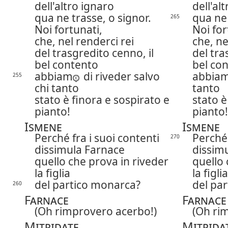
dell'altro ignaro
dell'al
qua ne trasse, o signor.
qua ne 
265
Noi fortunati,
Noi for
che, nel renderci rei
che, ne
del trasgredito cenno, il
del tra
bel contento
bel co
abbiam
di riveder salvo
abbiam 
255
chi tanto
tanto
stato è finora e sospirato e
stato è
pianto!
pianto!
Ismene
Ismene
Perché fra i suoi contenti
Perché 
270
dissimula Farnace
dissim
quello che prova in riveder
quello 
la figlia
la figlia
del partico monarca?
del pa
260
Farnace
Farnace
(Oh rimprovero acerbo!)
(Oh ri
Mitridate
Mitrida