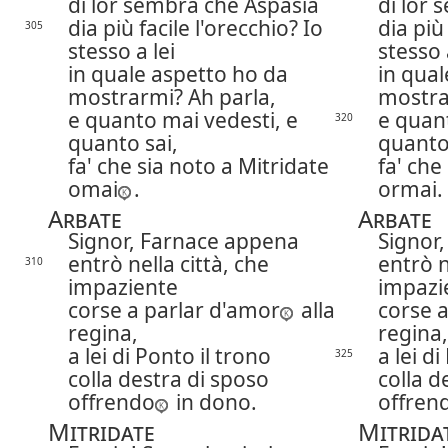
di lor sembra che Aspasia
di lor
dia più facile l'orecchio? Io
dia più
305
stesso a lei
stesso 
in quale aspetto ho da
in qual
mostrarmi? Ah parla,
mostra
e quanto mai vedesti, e
e quant
320
quanto sai,
quanto 
fa' che sia noto a Mitridate
fa' che
omai
.
ormai.
Arbate
Arbate
Signor, Farnace appena
Signor
entrò nella città, che
entrò n
310
impaziente
impazi
corse a parlar d'amor
alla
corse a
regina,
regina,
a lei di Ponto il trono
a lei d
325
colla destra di sposo
colla d
offrendo
in dono.
offren
Mitridate
Mitrida