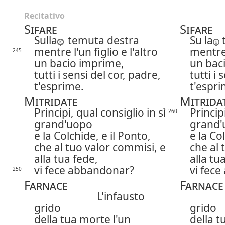
Recitativo
Sifare
Sifare
Sulla
temuta destra
Su la
mentre l'un figlio e l'altro
mentre 
245
un bacio imprime,
un bac
tutti i sensi del cor, padre,
tutti i 
t'esprime.
t'espri
Mitridate
Mitrida
Principi, qual consiglio in sì
Principi
260
grand'uopo
grand'
e la Colchide, e il Ponto,
e la Co
che al tuo valor commisi, e
che al 
alla tua fede,
alla tu
vi fece abbandonar?
vi fec
250
Farnace
Farnace
L'infausto
grido
grido
della tua morte l'un
della t