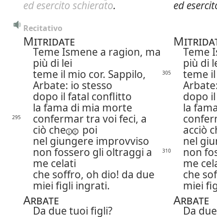
ed esercito schierato
.
ed esercit
Recitativo
Mitridate
Mitrida
Teme Ismene a ragion, ma
Teme I
più di lei
più di l
teme il mio cor. Sappilo,
teme il
305
Arbate: io stesso
Arbate:
dopo il fatal conflitto
dopo il
la fama di mia morte
la fam
confermar tra voi feci,
a
conferm
295
ciò che
poi
acciò c
nel giungere improvviso
nel gi
non fossero gli oltraggi a
non fos
310
me celati
me cela
che soffro, oh dio! da due
che sof
miei figli ingrati.
miei fig
Arbate
Arbate
Da due tuoi figli?
Da due 