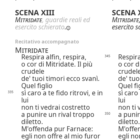
SCENA XIII
SCENA X
Mitridate
, guardie reali ed
Mitridate
esercito schierato
.
esercito s
Recitativo accompagnato
Mitridate
Respira alfin, respira,
Respira
345
o cor di Mitridate. Il più
o cor d
crudele
crudel
de' tuoi timori ecco svanì.
de' tuo
Quel figlio
Quel fi
sì caro a te fido ritrovi, e in
sì caro 
335
lui
lui
non ti vedrai costretto
non ti 
a punire un rival troppo
a punir
350
diletto.
diletto.
M'offenda pur Farnace:
M'offe
egli non offre al mio furor
egli no