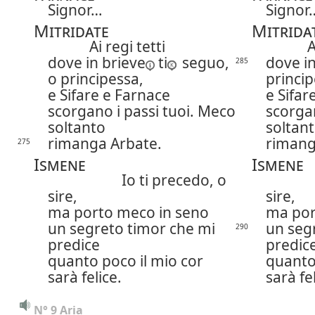
Signor…
Signor
Mitridate
Mitrida
Ai regi tetti
A
dove in
brieve
ti
seguo,
dove in
285
o principessa,
princip
e Sifare e Farnace
e Sifar
scorgano i passi tuoi. Meco
scorgan
soltanto
soltan
rimanga Arbate.
rimang
275
Ismene
Ismene
Io ti precedo, o
sire,
sire,
ma porto meco in seno
ma por
un segreto timor che mi
un seg
290
predice
predic
quanto poco il mio cor
quanto
sarà felice.
sarà fel
N° 9 Aria