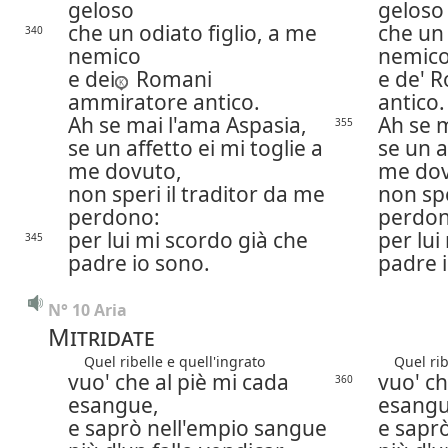
geloso
geloso
che un odiato figlio, a me
che un 
340
nemico
nemic
e dei
Romani
e de' 
ammiratore antico.
antico.
Ah se mai l'ama Aspasia,
Ah se m
355
se un affetto ei mi toglie a
se un a
me dovuto,
me dov
non speri il traditor da me
non spe
perdono:
perdon
per lui mi scordo già che
per lui
345
padre io sono.
padre 
N° 10 Aria
Mitridate
Quel ribelle e quell'ingrato
Quel ribe
vuo' che al piè mi cada
vuo' ch
360
esangue,
esangu
e saprò nell'empio sangue
e sapr