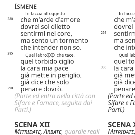
Ismene
In faccia all'oggetto
In faccia 
che m'arde d'amore
che m'
280
dovrei sol diletto
dovrei 
sentirmi nel core,
sentirm
295
ma sento un tormento
ma sen
che intender non so.
che in
285
Quel
labro
che tace,
Quel labb
quel torbido ciglio
quel to
la cara mia pace
la cara
300
già mette in periglio,
già met
già dice che solo
già dic
penare dovrò.
penare
290
(Parte ed entra nella città con
(Parte ed 
Sifare e Farnace, seguita dai
Sifare e F
Parti.)
Parti.)
SCENA XII
SCENA 
Mitridate
,
Arbate
, guardie reali
Mitridate