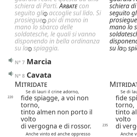
schiera di Parti.
Arbate
con
schiera di
seguito
gli
accoglie sul lido. Si
seguito
gl
prosiegue
poi di mano in
prosiegue
mano lo sbarco delle
mano lo s
soldatesche, le quali si vanno
soldatesch
disponendo in bella ordinanza
disponend
su la
spiaggia.
su la
spi
Marcia
N° 7
Cavata
N° 8
Mitridate
Mitrida
Se di lauri il crine adorno,
Se di laur
fide spiagge, a voi non
fide sp
220
torno,
torno,
tinto almen non porto il
tinto a
volto
volto
di vergogna e di rossor.
di verg
235
Anche vinto ed anche oppresso
Anche vi