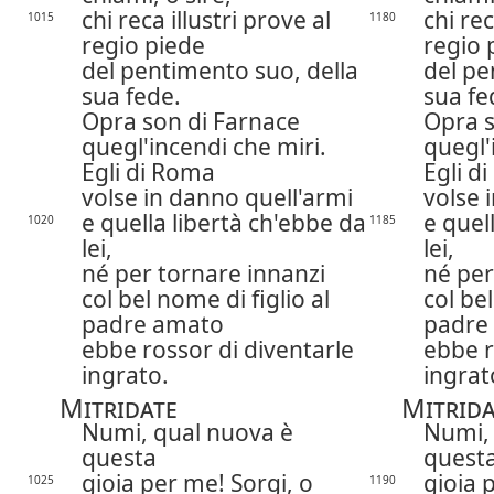
chi reca illustri prove al
chi rec
1015
1180
regio piede
regio 
del pentimento suo, della
del pe
sua fede.
sua fe
Opra son di Farnace
Opra s
quegl'incendi che miri.
quegl'
Egli di Roma
Egli d
volse in danno quell'armi
volse 
e quella libertà ch'ebbe da
e quel
1020
1185
lei,
lei,
né per tornare innanzi
né per
col bel nome di figlio al
col bel
padre amato
padre
ebbe rossor di diventarle
ebbe r
ingrato.
ingrat
Mitridate
Mitrida
Numi, qual nuova è
Numi, 
questa
quest
gioia per me! Sorgi, o
gioia 
1025
1190