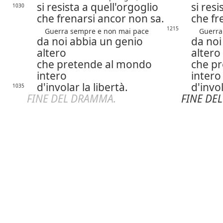
si resista a quell'orgoglio
si resi
1030
che frenarsi ancor non sa.
che fr
1215
Guerra sempre e non mai pace
Guerra 
da noi abbia un genio
da noi
altero
altero
che pretende al mondo
che p
intero
intero
d'involar la libertà.
d'invol
1035
FINE DEL DRAMMA.
FINE DE