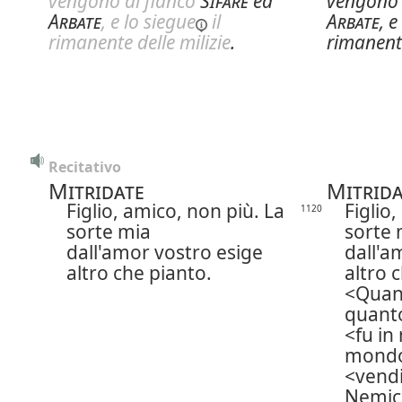
vengono al fianco
Sifare
ed
vengono 
Arbate
, e lo
siegue
il
Arbate
, e
rimanente delle milizie
.
rimanente
Recitativo
Mitridate
Mitrida
Figlio, amico, non più. La
Figlio
1120
sorte mia
sorte 
dall'amor vostro esige
dall'a
altro che pianto.
altro 
Quant
quant
fu in 
mondo
vendi
Nemic