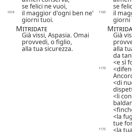
se felici ne vuoi,
se feli
il maggior d'ogni ben ne'
il mag
1010
1165
giorni tuoi.
giorni 
Mitridate
Mitrida
Già vissi, Aspasia. Omai
Già vi
provvedi, o figlio,
provved
alla tua sicurezza.
alla t
da tan
e sì 
difen
1170
Ancorc
di nu
dispet
li co
baldan
finch
la fu
tue fo
la tu
1175