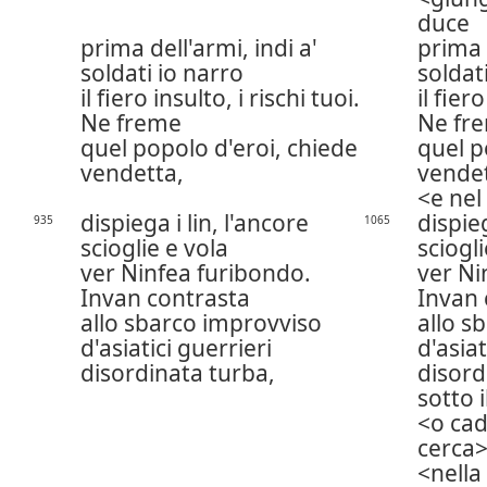
duce
prima dell'armi, indi a'
prima d
soldati io narro
soldat
il fiero insulto, i rischi tuoi.
il fier
Ne freme
Ne fr
quel popolo d'eroi, chiede
quel p
vendetta,
vendet
e nel
dispiega i lin, l'ancore
dispieg
935
1065
scioglie e vola
sciogli
ver Ninfea furibondo.
ver Ni
Invan contrasta
Invan 
allo sbarco improvviso
allo s
d'asiatici guerrieri
d'asiat
disordinata turba,
disord
sotto i
o ca
cerca
nella