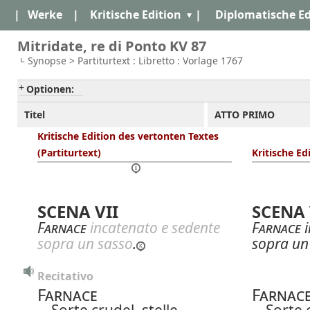
|
Werke
|
Kritische Edition
|
Diplomatische Ed
Mitridate, re di Ponto KV 87
Synopse > Partiturtext : Libretto : Vorlage 1767
Optionen:
Titel
ATTO PRIMO
Kritische Edition des vertonten Textes
(Partiturtext)
Kritische Ed
SCENA VII
SCENA 
Farnace
incatenato e sedente
Farnace
i
sopra un sasso
.
sopra un
Recitativo
Farnace
Farnac