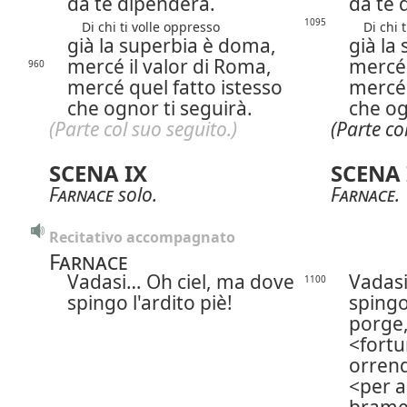
da te dipenderà.
da te 
1095
Di chi ti volle oppresso
Di chi ti
già la superbia è doma,
già la
mercé il valor di Roma,
mercé 
960
mercé quel fatto istesso
mercé 
che ognor ti seguirà.
che og
(Parte col suo seguito.)
(Parte co
SCENA IX
SCENA 
Farnace
solo.
Farnace
.
Recitativo accompagnato
Farnace
Vadasi…
Oh ciel, ma dove
Vadas
1100
spingo l'ardito piè!
spingo
porge,
fortu
orren
per 