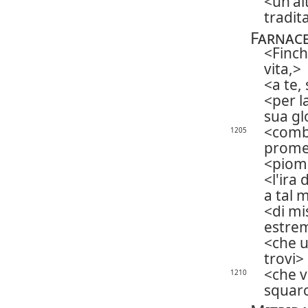
un'al
tradita
Farnac
Finch
vita,
a te,
per l
sua gl
comba
1205
prome
piom
l'ira
a tal 
di mi
estre
che 
trovi
che v
1210
squarc