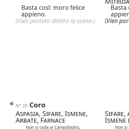
Mitrida
Basta così: moro felice
Basta 
appieno.
appie
(Vien portato dentro la scena.)
(Vien por
Coro
N° 25
Aspasia, Sifare, Ismene,
Sifare,
Arbate, Farnace
Ismene 
Non si ceda al Campidoglio,
Non si c