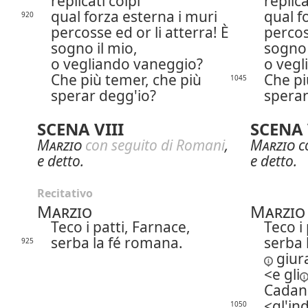
replicati colpi
replica
qual forza esterna i muri
qual f
920
percosse ed or li atterra! È
percos
sogno il mio,
sogno 
o vegliando vaneggio?
o vegl
Che più temer, che più
Che pi
1045
sperar degg'io?
sperar
SCENA VIII
SCENA 
Marzio
con seguito di Romani
,
Marzio
c
e detto.
e detto.
Recitativo
Marzio
Marzio
Teco i patti, Farnace,
Teco i
serba la fé romana.
serba 
925
giura
e
gli
Cadano
gl'in
1050