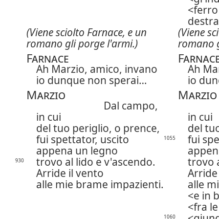
ferro
destra
(Viene sciolto Farnace, e un
(Viene sc
romano gli porge l'armi.)
romano gl
Farnace
Farnac
Ah Marzio, amico, invano
Ah Mar
io dunque non sperai…
io du
Marzio
Marzio
Dal campo,
in cui
in cui
del tuo periglio, o prence,
del tu
fui spettator, uscito
fui spe
1055
appena un legno
appen
trovo al lido e v'ascendo.
trovo 
930
Arride il vento
Arride
alle mie brame impazienti.
alle m
e in 
fra l
giung
1060