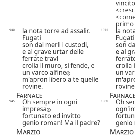
vincito
cresc
come 
primo 
la nota torre ad assalir.
la nota
940
1075
Fugati
Fugati
son dai merli i custodi,
son da
e al grave urtar delle
e al g
ferrate travi
ferrat
crolla il muro, si fende, e
crolla 
un varco alfine
un var
m'apron libero a te quelle
m'apro
rovine.
rovine
Farnace
Farnac
Oh sempre in ogni
Oh se
945
1080
impresa
ogn'i
fortunato ed invitto
fortun
genio roman! Ma il padre?
genio 
Marzio
Marzio