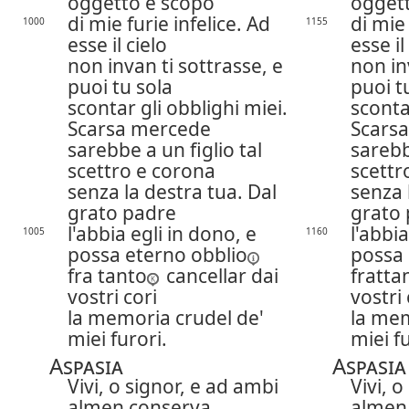
oggetto e scopo
ogget
di mie furie infelice. Ad
di mie 
1000
1155
esse il cielo
esse il
non invan ti sottrasse, e
non in
puoi tu sola
puoi t
scontar gli obblighi miei.
sconta
Scarsa mercede
Scars
sarebbe a un figlio tal
sarebb
scettro e corona
scettr
senza la destra tua. Dal
senza 
grato padre
grato
l'abbia egli in dono, e
l'abbia
1005
1160
possa eterno
obblio
possa
fra tanto
cancellar dai
fratta
vostri cori
vostri 
la memoria crudel de'
la mem
miei furori.
miei fu
Aspasia
Aspasia
Vivi, o signor, e ad ambi
Vivi, 
almen conserva,
almen