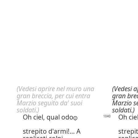
(Vedesi aprire nel muro una
(Vedesi a
gran breccia, per cui entra
gran brec
Marzio seguito da' suoi
Marzio se
soldati.)
soldati.)
Oh ciel, qual odo
Oh cie
1040
strepito d'armi!… A
strepi