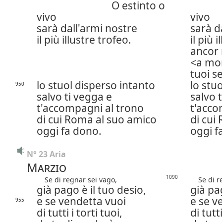
O estinto o
vivo
vivo
sarà dall'armi nostre
sarà d
il più illustre trofeo.
il più 
ancor
a mom
tuoi s
lo stuol disperso intanto
lo stu
950
salvo ti vegga e
salvo 
t'accompagni al trono
t'acco
di cui Roma al suo amico
di cui
oggi fa dono.
oggi f
N° 23 Aria
Marzio
1090
Se di regnar sei vago,
Se di re
già pago è il tuo desio,
già pa
e se vendetta vuoi
e se v
955
di tutti i torti tuoi,
di tutti