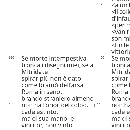
a un 
1125
il co
d'infau
per m
van ri
son mi
fin l
vittori
Se morte intempestiva
Se mor
980
1130
tronca i disegni miei, se a
tronca
Mitridate
Mitrid
spirar più non è dato
spirar
come bramò dell'arsa
come 
Roma in seno,
Roma 
brando straniero almeno
brand
non ha l'onor del colpo. Ei
non ha
985
1135
cade estinto,
cade e
ma di sua mano, e
ma di 
vincitor, non vinto.
vincito