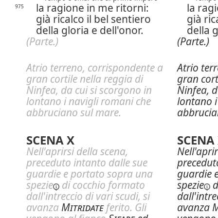
la ragione in me ritorni:
la rag
975
già ricalco il bel sentiero
già ric
della gloria e dell'onor.
della g
(Parte.)
(Parte.)
Atrio terreno, corrispondente a
Atrio ter
gran cortile nella reggia di
gran cort
Ninfea, da cui si scorgono in
Ninfea, d
lontano i navigli romani che
lontano i
abbruciano sul mare.
abbrucia
SCENA X
SCENA
Nell'aprirsi della scena,
Nell'aprir
preceduto intanto dalle sue
preceduto
guardie e portato sopra una
guardie 
spezie
di cocchio formato
spezie
d
dall'intreccio di vari scudi, si
dall'intre
avanza
Mitridate
ferito. Gli
avanza
M