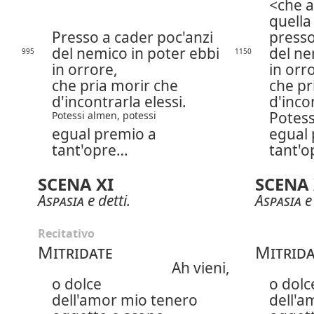
che a
quella
Presso a cader poc'anzi
presso
del nemico in poter ebbi
del ne
995
1150
in orrore,
in orr
che pria morir che
che pr
d'incontrarla elessi.
d'incon
Potess
Potessi almen, potessi
egual premio a
egual 
tant'opre…
tant'
SCENA XI
SCENA 
Aspasia
e detti.
Aspasia
e 
Recitativo
Mitridate
Mitrida
Ah vieni,
o dolce
o dolc
dell'amor mio tenero
dell'a