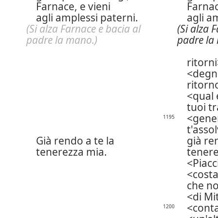
Farnace, e vieni
Farnac
agli amplessi paterni.
agli a
(Si alza Farnace e bacia al
(Si alza 
padre la mano.)
padre la
ritorni
degno
ritorn
qual 
tuoi t
gener
1195
t'asso
Già rendo a te la
già re
tenerezza mia.
tenere
Piacc
costa
che n
di Mi
conta
1200