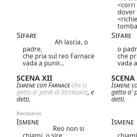
corri
dover 
richi
tomba
Sifare
Sifare
Ah lascia, o
padre,
o padr
che pria sul reo Farnace
che pr
vada a punir…
vada a
SCENA XII
SCENA 
Ismene
con
Farnace
che si
Ismene
c
getta a' piedi di
Mitridate
, e
getta a' 
detti.
detti.
Recitativo
Ismene
Ismene
Reo non si
chiami, o sire,
chiami,