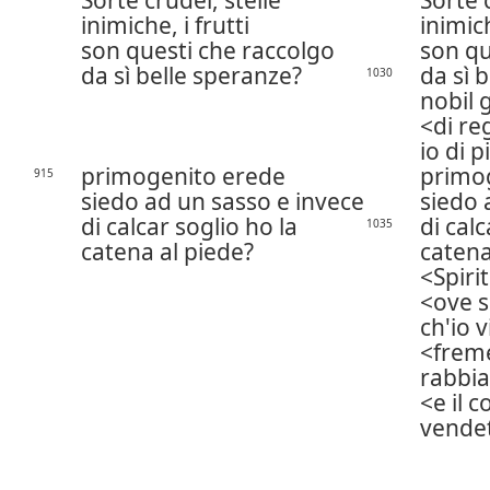
Sorte crudel, stelle
Sorte 
inimiche, i frutti
inimich
son questi che raccolgo
son qu
da sì belle speranze?
da sì 
1030
nobil
di re
io di p
primogenito erede
primo
915
siedo ad un sasso e invece
siedo 
di calcar soglio ho la
di calc
1035
catena al piede?
catena
Spiri
ove s
ch'io v
freme
rabbia 
e il c
vendet