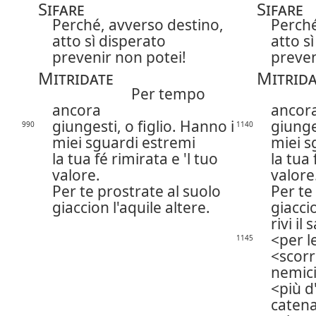
Sifare
Sifare
Perché, avverso destino,
Perché
atto sì disperato
atto s
prevenir non potei!
preven
Mitridate
Mitrida
Per tempo
ancora
ancor
giungesti, o figlio. Hanno i
giunge
990
1140
miei sguardi estremi
miei s
la tua fé rimirata e 'l tuo
la tua 
valore.
valore
Per te prostrate al suolo
Per te
giaccion l'aquile altere.
giacci
rivi il
per l
1145
scorr
nemici
più d
catena