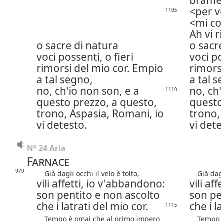
brame
per v
1105
mi co
Ah vi r
o sacre di natura
o sacr
voci possenti, o fieri
voci po
rimorsi del mio cor. Empio
rimors
a tal segno,
a tal 
no, ch'io non son,
e a
no, ch
1110
questo prezzo, a questo,
questo
trono,
Aspasia, Romani, io
trono
vi detesto.
vi det
N° 24 Aria
Farnace
970
Già dagli occhi il velo è tolto,
Già dagli
vili affetti, io v'abbandono:
vili af
son pentito e non ascolto
son pe
che i latrati del mio cor.
che i l
1115
Tempo è omai che al primo impero
Tempo è 