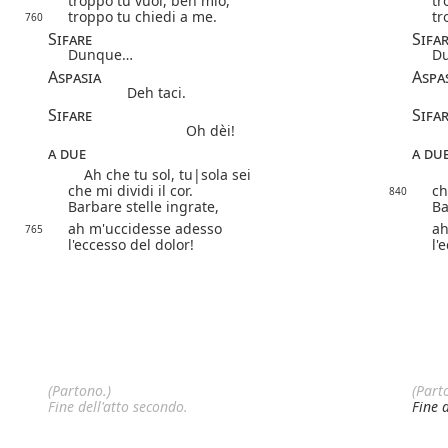
troppo tu vuoi, ben mio,
tr
troppo tu chiedi a me.
tr
760
Sifare
Sifa
Dunque…
D
Aspasia
Aspa
Deh taci.
Sifare
Sifa
Oh dèi!
a due
a du
Ah che tu
sol, tu|
sola
sei
A
che mi dividi il cor.
ch
840
Barbare stelle ingrate,
Ba
ah m'uccidesse adesso
ah
765
l'eccesso del dolor!
l'
(Partono.)
(Part
Fine dell'atto secondo.
Fine 