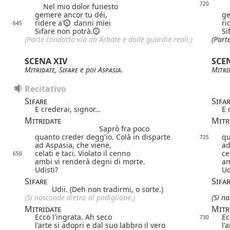
720
Nel mio dolor funesto
Ne
gemere ancor tu déi,
ge
ridere a'
danni miei
ri
645
Sifare non potrà.
Si
(Parte condotto via da Arbate e dalle guardie reali.)
(Part
SCENA XIV
SCE
Mitridate
,
Sifare
e poi
Aspasia
.
Mitri
Recitativo
Sifare
Sifa
E crederai, signor…
E 
Mitridate
Mitr
Saprò fra poco
quanto creder degg'io. Colà in disparte
qu
725
ad Aspasia, che viene,
ad
celati e taci. Violato il cenno
ce
650
ambi vi renderà degni di morte.
am
Udisti?
Ud
Sifare
Sifa
Udii. (Deh non tradirmi, o sorte.)
(Si nasconde dietro al padiglione.)
(Si n
Mitridate
Mitr
Ecco l'ingrata. Ah seco
Ec
730
l'arte si adopri e dal suo labbro il vero
l'