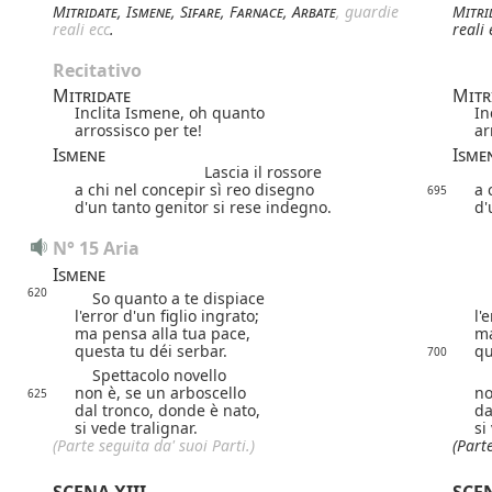
Mitridate
,
Ismene
,
Sifare
,
Farnace
,
Arbate
, guardie
Mitri
reali ecc
.
reali 
Recitativo
Mitridate
Mitr
Inclita Ismene, oh quanto
In
arrossisco per te!
ar
Ismene
Isme
Lascia il rossore
a chi nel concepir sì reo disegno
a 
695
d'un tanto genitor si rese indegno.
d'
N° 15 Aria
Ismene
620
So quanto a te dispiace
So
l'error d'un figlio ingrato;
l'
ma pensa alla tua pace,
ma
questa tu déi serbar.
qu
700
Spettacolo novello
Sp
non è, se un arboscello
no
625
dal tronco, donde è nato,
da
si vede tralignar.
si
(Parte seguita da' suoi Parti.)
(Parte