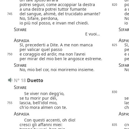
potrei seguir,
come accoppiar la destra
po
820
a una destra potrei tuttor fumante
a 
del sangue, ahimè, del trucidato amante?
de
745
No, Sifare, perdona,
No
io più nol posso, e invan mel chiedi.
io
Sifare
Sifa
E vuoi…
Aspasia
Aspa
Sì, precederti a Dite. A me non manca
Sì
825
per valicar quel passo
pe
e coraggio ed ardir, ma non l'avrei
e 
750
per mirar del mio ben le angosce estreme.
pe
Sifare
Sifa
No, mio bel cor, noi moriremo insieme.
No
N° 18
Duetto
Sifare
830
Se viver non degg'io,
Se
se tu morir pur déi,
se
lascia, bell'idol mio,
la
755
ch'io mora almen con te.
ch
Aspasia
Aspa
Con questi accenti, oh dio!
Co
cresci gli affanni miei:
cr
835