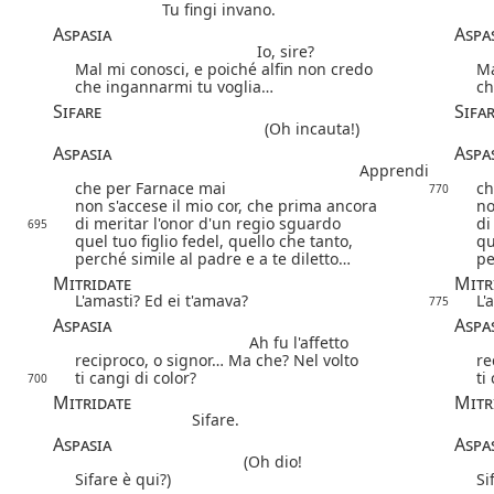
Tu fingi invano.
Aspasia
Aspa
Io, sire?
Mal mi conosci, e poiché alfin non credo
Ma
che ingannarmi tu voglia…
ch
Sifare
Sifa
(Oh incauta!)
Aspasia
Aspa
Apprendi
che per Farnace mai
ch
770
non s'accese il mio cor, che prima ancora
no
di meritar l'onor d'un regio sguardo
di
695
quel tuo figlio fedel, quello che tanto,
qu
perché simile al padre e a te diletto…
pe
Mitridate
Mitr
L'amasti? Ed ei t'amava?
L'
775
Aspasia
Aspa
Ah fu l'affetto
reciproco, o signor… Ma che? Nel volto
re
ti cangi di color?
ti
700
Mitridate
Mitr
Sifare.
Aspasia
Aspa
(Oh dio!
Sifare è qui?)
Si