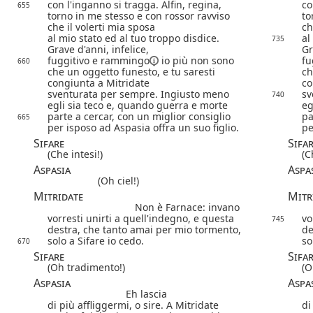
con l'inganno si tragga. Alfin, regina,
co
655
torno in me stesso e con rossor ravviso
to
che il volerti mia sposa
ch
al mio stato ed al tuo troppo disdice.
al
735
Grave d'anni, infelice,
Gr
fuggitivo e
rammingo
io più non sono
fu
660
che un oggetto funesto, e tu saresti
ch
congiunta a Mitridate
co
sventurata per sempre. Ingiusto meno
sv
740
egli sia teco e, quando guerra e morte
eg
parte a cercar, con un miglior consiglio
pa
665
per isposo ad Aspasia offra un suo figlio.
pe
Sifare
Sifa
(Che intesi!)
(C
Aspasia
Aspa
(Oh ciel!)
Mitridate
Mitr
Non è Farnace: invano
vorresti unirti a quell'indegno, e questa
vo
745
destra, che tanto amai per mio tormento,
de
solo a Sifare io cedo.
so
670
Sifare
Sifa
(Oh tradimento!)
(O
Aspasia
Aspas
Eh lascia
di più affliggermi, o sire. A Mitridate
di