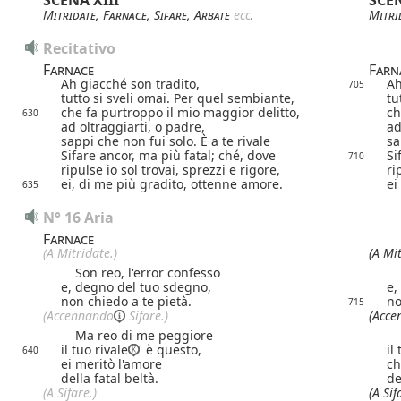
SCENA XIII
SCEN
Mitridate
,
Farnace
,
Sifare
,
Arbate
ecc
.
Mitri
Recitativo
Farnace
Farn
Ah giacché son tradito,
Ah
705
tutto si sveli omai. Per quel sembiante,
tu
che fa purtroppo il mio maggior delitto,
ch
630
ad oltraggiarti, o padre,
ad
sappi che non fui solo. È a te rivale
sa
Sifare ancor, ma più fatal; ché, dove
Si
710
ripulse io sol trovai, sprezzi e rigore,
ri
ei, di me più gradito, ottenne amore.
ei
635
N° 16 Aria
Farnace
(A Mitridate.)
(A Mit
Son reo, l'error confesso
So
e, degno del tuo sdegno,
e,
non chiedo a te pietà.
no
715
(
Accennando
Sifare.)
(
Acce
Ma reo di me peggiore
M
il tuo rivale
è questo,
il
640
ei meritò l'amore
ch
della fatal beltà.
de
(A Sifare.)
(A Sif