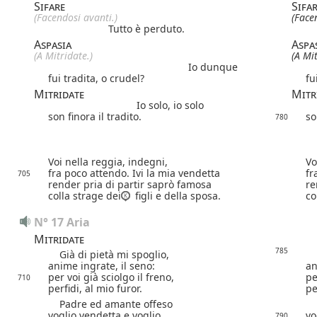
Sifare
Sifa
(Facendosi avanti.)
(Face
Tutto è perduto.
Aspasia
Aspa
(A Mitridate.)
(A Mit
Io dunque
fui tradita, o crudel?
fu
Mitridate
Mitr
Io solo, io solo
son finora il tradito.
so
780
Voi nella reggia, indegni,
Vo
fra poco attendo. Ivi la mia vendetta
fr
705
render pria di partir saprò famosa
re
colla strage dei
figli e della sposa.
co
N° 17 Aria
Mitridate
785
Già di pietà mi spoglio,
Gi
anime ingrate, il seno:
an
per voi già sciolgo il freno,
pe
710
perfidi, al mio furor.
pe
Padre ed amante offeso
Pa
voglio vendetta e voglio
vo
790