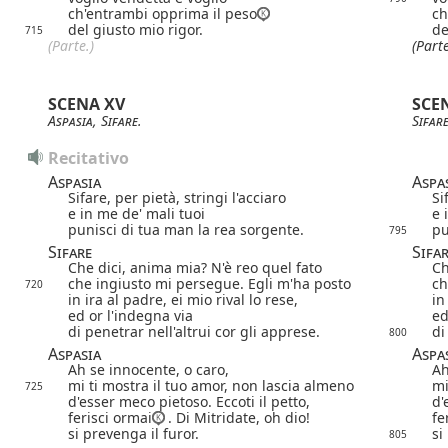
ch'entrambi opprima il peso
ch
del giusto mio rigor.
de
715
(Parte.)
(Parte
SCENA XV
SCE
Aspasia
,
Sifare
.
Sifar
Recitativo
Aspasia
Aspa
Sifare, per pietà, stringi l'acciaro
Si
e in me de' mali tuoi
e 
punisci di tua man la rea sorgente.
pu
795
Sifare
Sifa
Che dici, anima mia? N'è reo quel fato
Ch
che ingiusto mi persegue. Egli m'ha posto
ch
720
in ira al padre, ei mio rival lo rese,
in
ed or l'indegna via
ed
di penetrar nell'altrui cor gli apprese.
di
800
Aspasia
Aspa
Ah se innocente, o caro,
Ah
mi ti mostra il tuo amor, non lascia almeno
mi
725
d'esser meco pietoso. Eccoti il petto,
d'
ferisci ormai
. Di Mitridate, oh dio!
fe
si prevenga il furor.
si
805