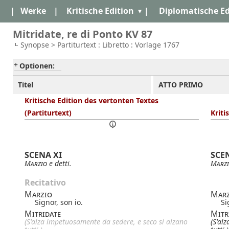
|
Werke
|
Kritische Edition
|
Diplomatische Ed
Mitridate, re di Ponto KV 87
Synopse > Partiturtext : Libretto : Vorlage 1767
Optionen:
Titel
ATTO PRIMO
Kritische Edition des vertonten Textes
(Partiturtext)
Kriti
SCENA XI
SCE
Marzio
e detti.
Marz
Recitativo
Marzio
Marz
Signor, son io.
Si
Mitridate
Mitr
(S'alza impetuosamente da sedere, e seco si alzano
(S'al