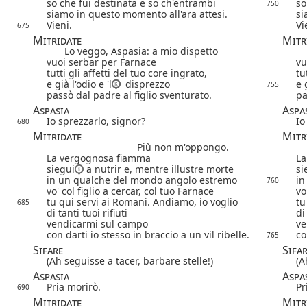
so che fui destinata e so ch'entrambi
so
750
siamo in questo momento all'ara attesi.
si
Vieni.
Vi
675
Mitridate
Mitr
Lo veggo, Aspasia: a mio dispetto
vuoi serbar per Farnace
vu
tutti gli affetti del tuo core ingrato,
tu
e già l'odio e 'l
disprezzo
e 
755
passò dal padre al figlio sventurato.
pa
Aspasia
Aspa
Io sprezzarlo, signor?
Io
680
Mitridate
Mitr
Più non m'oppongo.
La vergognosa fiamma
La
siegui
a nutrir e, mentre illustre morte
si
in un qualche del mondo angolo estremo
in
760
vo' col figlio a cercar, col tuo Farnace
vo
tu qui servi ai Romani. Andiamo, io voglio
tu
685
di tanti tuoi rifiuti
di
vendicarmi sul campo
ve
con darti io stesso in braccio a un vil ribelle.
co
765
Sifare
Sifa
(Ah seguisse a tacer, barbare stelle!)
(A
Aspasia
Aspa
Pria morirò.
Pr
690
Mitridate
Mitr