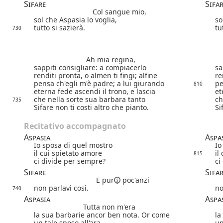
Sifare
Sifa
Col sangue mio,
sol che Aspasia lo voglia,
so
tutto si sazierà.
tu
730
Ah mia regina,
sappiti consigliare: a compiacerlo
sa
renditi pronta, o almen ti fingi; alfine
re
pensa ch'egli m'è padre; a lui giurando
pe
810
eterna fede ascendi il trono, e lascia
et
che nella sorte sua barbara tanto
ch
735
Sifare non ti costi altro che pianto.
Si
Recitativo accompagnato
Aspasia
Aspa
Io sposa di quel mostro
Io
il cui spietato amore
il
815
ci divide per sempre?
ci
Sifare
Sifa
E pur
poc'anzi
non parlavi così.
no
740
Aspasia
Aspa
Tutta non m'era
la sua barbarie ancor ben nota. Or come
la
un tale sposo all'ara
un