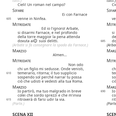
tutti.)
tutti.)
Cieli! Un roman nel campo?
Ci
Sifare
Sifa
Ei con Farnace
venne in Ninfea.
ve
605
Mitridate
Mitr
Ed io l'ignoro! Arbate,
si disarmi Farnace, e nel profondo
si
della torre maggior la pena attenda
de
dovuta ai
suoi delitti.
do
685
(Arbate si fa consegnare la spada da Farnace.)
(Arba
Marzio
Marz
Almen…
Mitridate
Mitr
Non odo
chi un figlio mi sedusse. Onde venisti,
ch
temerario, ritorna; il tuo supplicio
te
610
sospendo sol perché narrar tu possa
so
ciò che udisti e vedesti alla tua Roma.
ci
Marzio
Marz
Io partirò, ma tuo malgrado in breve
Io
690
colei che sordo sprezzi e che m'invia
co
ritroverà di farsi udir la via.
ri
615
(Parte.)
(Parte
SCENA XII
SCEN