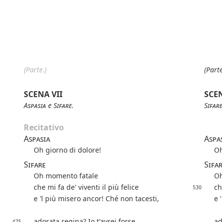
(Parte.)
(Parte
SCENA VII
SCEN
Aspasia
e
Sifare
.
Sifar
Recitativo
Aspasia
Aspa
Oh giorno di dolore!
Oh
Sifare
Sifa
Oh momento fatale
Oh
che mi fa de' viventi il più felice
ch
530
e 'l più misero ancor! Ché non tacesti,
e 
adorata regina? Io t'avrei forse
ad
475