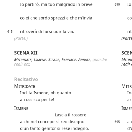
Io partirò, ma tuo malgrado in breve
Io
690
colei che sordo sprezzi e che m'invia
co
ritroverà di farsi udir la via.
ri
615
(Parte.)
(Parte
SCENA XII
SCEN
Mitridate
,
Ismene
,
Sifare
,
Farnace
,
Arbate
, guardie
Mitri
reali ecc
.
reali 
Recitativo
Mitridate
Mitr
Inclita Ismene, oh quanto
In
arrossisco per te!
ar
Ismene
Isme
Lascia il rossore
a chi nel concepir sì reo disegno
a 
695
d'un tanto genitor si rese indegno.
d'