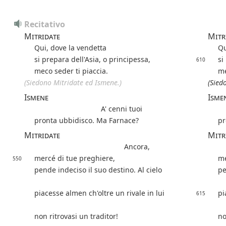
Recitativo
Mitridate
Mitr
Qui, dove la vendetta
Qu
si prepara dell'Asia, o principessa,
si
610
meco seder ti piaccia.
me
(Siedono Mitridate ed Ismene.)
(Sied
Ismene
Isme
A' cenni tuoi
pronta ubbidisco. Ma Farnace?
pr
Mitridate
Mitr
Ancora,
mercé di tue preghiere,
me
550
pende indeciso il suo destino. Al cielo
pe
piacesse almen ch'oltre un rivale in lui
pi
615
non ritrovasi un traditor!
no