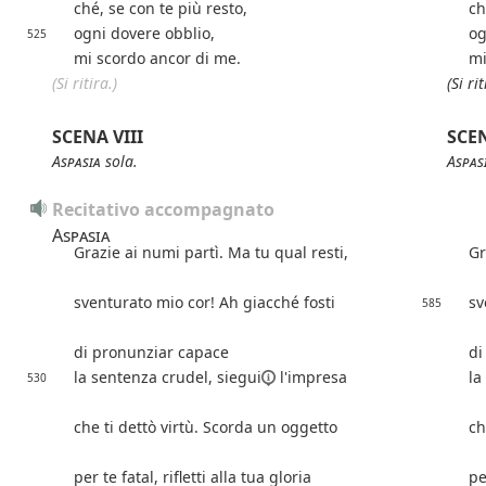
ché, se con te più resto,
ch
ogni dovere obblio,
og
525
mi scordo ancor di me.
mi
(Si ritira.)
(Si rit
SCENA VIII
SCEN
Aspasia
sola.
Aspas
Recitativo accompagnato
Aspasia
Grazie ai numi partì. Ma tu qual resti,
Gr
sventurato
mio cor! Ah giacché fosti
sv
585
di pronunziar capace
di
la
sentenza crudel,
siegui
l'impresa
la
530
che ti dettò virtù. Scorda un oggetto
ch
per te fatal, rifletti alla tua gloria
pe