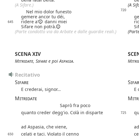
(A Sifare.)
(A Sif
720
Nel mio dolor funesto
Ne
gemere ancor tu déi,
ge
ridere a'
danni miei
ri
645
Sifare non potrà.
Si
(Parte condotto via da Arbate e dalle guardie reali.)
(Part
SCENA XIV
SCE
Mitridate
,
Sifare
e poi
Aspasia
.
Mitri
Recitativo
Sifare
Sifa
E crederai, signor…
E 
Mitridate
Mitr
Saprò fra poco
quanto creder degg'io. Colà in disparte
qu
725
ad Aspasia, che viene,
ad
celati e taci. Violato il cenno
ce
650