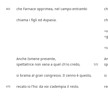
che Farnace opprimea, nel campo entrambi
ch
465
chiama i figli ed Aspasia.
ch
v
g
s
Anche Ismene presente,
An
spettatrice non vana a quel ch'io credo,
sp
525
si brama al gran congresso. Il cenno è questo,
si
recato io l'ho: da voi s'adempia il resto.
re
470