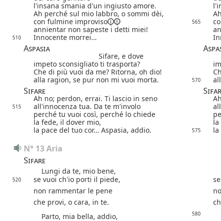
l'insana smania d'un ingiusto amore.
l'
Ah perché sul mio labbro, o sommi dèi,
Ah
con fulmine
improviso
co
565
annientar non sapeste i detti miei!
an
Innocente morrei…
In
510
Aspasia
Aspa
Sifare, e dove
impeto sconsigliato ti trasporta?
im
Che di più vuoi da me? Ritorna, oh dio!
Ch
alla ragion, se pur non mi vuoi morta.
al
570
Sifare
Sifa
Ah no; perdon, errai. Ti lascio in seno
Ah
all'innocenza tua. Da te m'involo
al
515
perché tu vuoi così, perché lo chiede
pe
la fede, il dover mio,
la
la pace del tuo cor… Aspasia, addio.
la
575
N° 13 Aria
Sifare
Lungi da te, mio bene,
Lu
se vuoi ch'io porti il piede,
se
520
non rammentar le pene
no
che provi, o cara, in te.
ch
580
Parto, mia bella, addio,
Pa