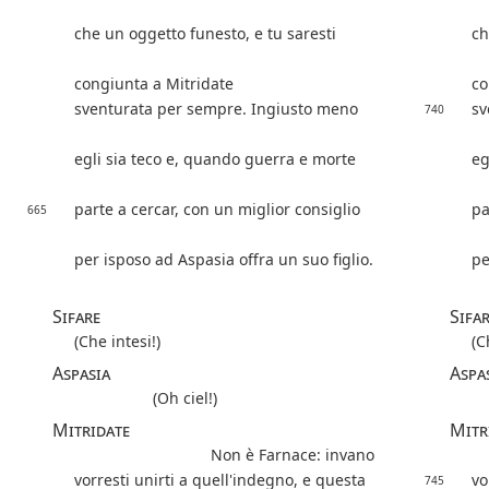
che un oggetto funesto, e tu saresti
ch
congiunta a Mitridate
co
sventurata per sempre. Ingiusto meno
sv
740
egli sia teco e, quando guerra e morte
eg
parte a cercar, con un miglior consiglio
pa
665
per isposo ad Aspasia offra un suo figlio.
pe
Sifare
Sifa
(Che intesi!)
(C
Aspasia
Aspa
(Oh ciel!)
Mitridate
Mitr
Non è Farnace: invano
vorresti unirti a quell'indegno, e questa
vo
745