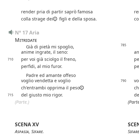
render pria di partir saprò famosa
re
colla strage dei
figli e della sposa.
co
N° 17 Aria
Mitridate
785
Già di pietà mi spoglio,
Gi
anime ingrate, il seno:
an
per voi già sciolgo il freno,
pe
710
perfidi, al mio furor.
pe
Padre ed amante offeso
Pa
voglio vendetta e voglio
vo
790
ch'entrambi opprima il peso
ch
del giusto mio rigor.
de
715
(Parte.)
(Parte
SCENA XV
SCE
Aspasia
,
Sifare
.
Sifar