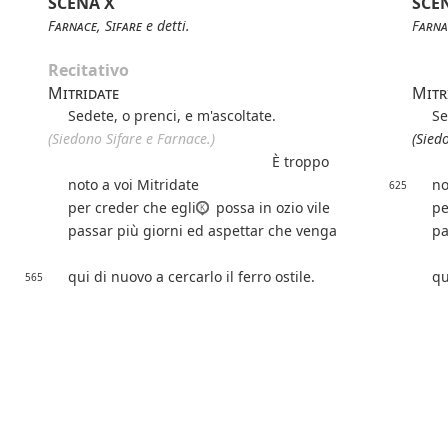
SCENA X
SCE
Farnace
,
Sifare
e detti.
Farna
Recitativo
Mitridate
Mitr
Sedete, o prenci, e m'ascoltate.
Se
(Siedono Sifare e Farnace.)
(Sied
È troppo
noto a voi Mitridate
no
625
per creder che egli
possa in ozio vile
pe
passar più giorni ed aspettar che venga
pa
qui di nuovo a cercarlo il ferro ostile.
qu
565