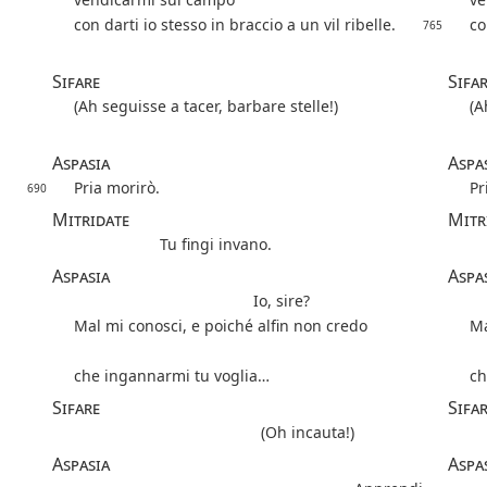
con darti io stesso in braccio a un vil ribelle.
co
765
Sifare
Sifa
(Ah seguisse a tacer, barbare stelle!)
(A
Aspasia
Aspa
Pria morirò.
Pr
690
Mitridate
Mitr
Tu fingi invano.
Aspasia
Aspa
Io, sire?
Mal mi conosci, e poiché alfin non credo
Ma
che ingannarmi tu voglia…
ch
Sifare
Sifa
(Oh incauta!)
Aspasia
Aspa