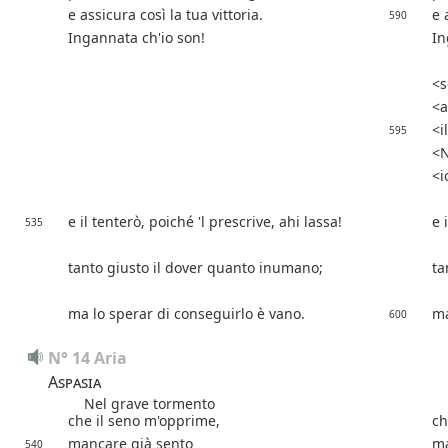
e assicura così la tua vittoria.
e 
590
Ingannata ch'io son!
In
s
a
i
595
N
i
e il tenterò, poiché 'l prescrive, ahi lassa!
e 
535
tanto giusto il dover quanto inumano;
ta
ma lo sperar di conseguirlo è vano.
ma
600
N° 14 Aria
Aspasia
Nel grave tormento
N
che il seno m'opprime,
ch
mancare già sento
ma
540