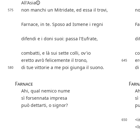
All'Asia
non manchi un Mitridate, ed essa il trovi,
no
575
Farnace, in te. Sposo ad Ismene i regni
Fa
difendi e i doni suoi: passa l'Eufrate,
di
combatti, e là sui sette colli, ov'io
co
eretto avrò felicemente il trono,
er
645
di tue vittorie a me poi giunga il suono.
di
580
Farnace
Farn
Ahi, qual nemico nume
Ah
sì forsennata impresa
sì
può dettarti, o signor?
pu
i
650
l