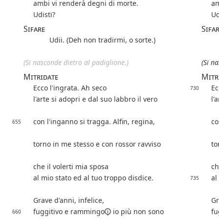
ambi vi renderà degni di morte.
am
Udisti?
Ud
Sifare
Sifa
Udii. (Deh non tradirmi, o sorte.)
(Si nasconde dietro al padiglione.)
(Si n
Mitridate
Mitr
Ecco l'ingrata. Ah seco
Ec
730
l'arte si adopri e dal suo labbro il vero
l'
con l'inganno si tragga. Alfin, regina,
co
655
torno in me stesso e con rossor ravviso
to
che il volerti mia sposa
ch
al mio stato ed al tuo troppo disdice.
al
735
Grave d'anni, infelice,
Gr
fuggitivo e
rammingo
io più non sono
fu
660