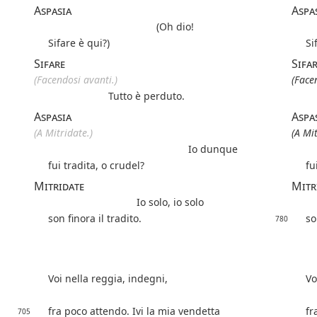
Aspasia
Aspa
(Oh dio!
Sifare è qui?)
Si
Sifare
Sifa
(Facendosi avanti.)
(Face
Tutto è perduto.
Aspasia
Aspa
(A Mitridate.)
(A Mit
Io dunque
fui tradita, o crudel?
fu
Mitridate
Mitr
Io solo, io solo
son finora il tradito.
so
780
Voi nella reggia, indegni,
Vo
fra poco attendo. Ivi la mia vendetta
fr
705