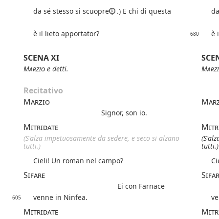
da sé stesso si scuopre
.) E chi di questa
da
è il lieto apportator?
è 
680
SCENA XI
SCE
Marzio
e detti.
Marz
Recitativo
Marzio
Marz
Signor, son io.
Mitridate
Mitr
(S'alza impetuosamente da sedere, e seco si alzano
(S'al
tutti.)
tutti.)
Cieli! Un roman nel campo?
Ci
Sifare
Sifa
Ei con Farnace
venne in Ninfea.
ve
605
Mitridate
Mitr