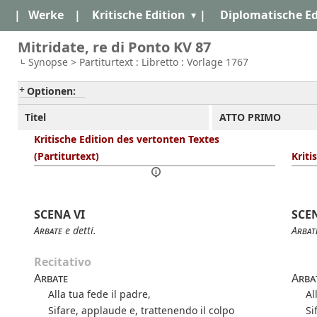
|
Werke
|
Kritische Edition
|
Diplomatische Ed
Mitridate, re di Ponto KV 87
Synopse > Partiturtext : Libretto : Vorlage 1767
Optionen:
Titel
ATTO PRIMO
Kritische Edition des vertonten Textes
(Partiturtext)
Kriti
SCENA VI
SCEN
Arbate
e detti.
Arbat
Recitativo
Arbate
Arba
Alla tua fede il padre,
Al
Sifare, applaude e, trattenendo il colpo
Si