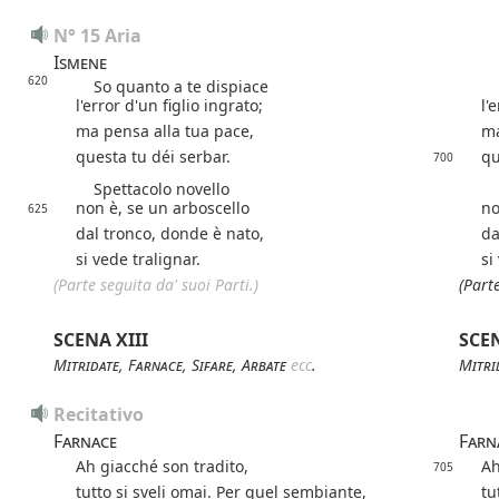
N° 15 Aria
Ismene
620
So quanto a te dispiace
So
l'error d'un figlio ingrato;
l'
ma pensa alla tua pace,
ma
questa tu déi serbar.
qu
700
Spettacolo novello
Sp
non è, se un arboscello
no
625
dal tronco, donde è nato,
da
si vede tralignar.
si
(Parte seguita da' suoi Parti.)
(Parte
SCENA XIII
SCEN
Mitridate
,
Farnace
,
Sifare
,
Arbate
ecc
.
Mitri
Recitativo
Farnace
Farn
Ah giacché son tradito,
Ah
705
tutto si sveli omai. Per quel sembiante,
tu