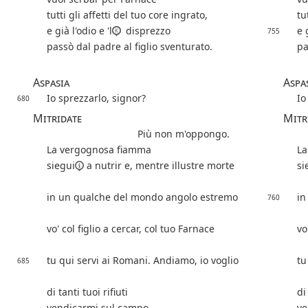
tutti gli affetti del tuo core ingrato,
tu
e già l'odio e 'l
disprezzo
e 
755
passò dal padre al figlio sventurato.
pa
Aspasia
Aspa
Io sprezzarlo, signor?
Io
680
Mitridate
Mitr
Più non m'oppongo.
La vergognosa fiamma
La
siegui
a nutrir e, mentre illustre morte
si
in un qualche del mondo angolo estremo
in
760
vo' col figlio a cercar, col tuo Farnace
vo
tu qui servi ai Romani. Andiamo, io voglio
tu
685
di tanti tuoi rifiuti
di
vendicarmi sul campo
ve