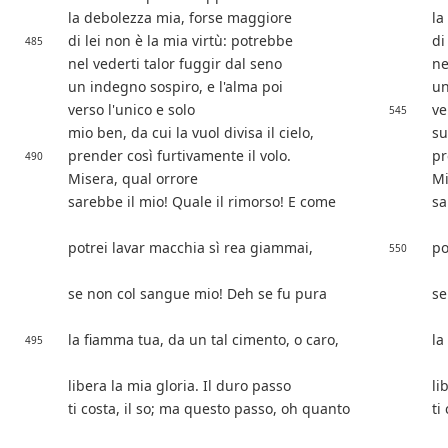
la debolezza mia, forse maggiore
la
di lei non è la mia virtù: potrebbe
di
485
nel vederti talor fuggir dal seno
ne
un indegno sospiro, e l'alma poi
un
verso l'unico e solo
ve
545
mio ben, da cui la vuol divisa il cielo,
su
prender così furtivamente il volo.
pr
490
Misera, qual orrore
Mi
sarebbe il mio! Quale il rimorso! E come
sa
potrei lavar macchia sì rea giammai,
po
550
se non col sangue mio! Deh se fu pura
se
la fiamma tua, da un tal cimento, o caro,
la
495
libera la mia gloria. Il duro passo
li
ti costa, il so; ma questo passo, oh quanto
ti