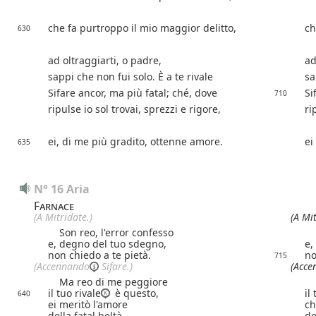
che fa purtroppo il mio maggior delitto,
ch
630
ad oltraggiarti, o padre,
ad
sappi che non fui solo. È a te rivale
sa
Sifare ancor, ma più fatal; ché, dove
Si
710
ripulse io sol trovai, sprezzi e rigore,
ri
ei, di me più gradito, ottenne amore.
ei
635
N° 16 Aria
Farnace
(A Mitridate.)
(A Mit
Son reo, l'error confesso
So
e, degno del tuo sdegno,
e,
non chiedo a te pietà.
no
715
(
Accennando
Sifare.)
(
Acce
Ma reo di me peggiore
M
il tuo rivale
è questo,
il
640
ei meritò l'amore
ch
della fatal beltà.
de