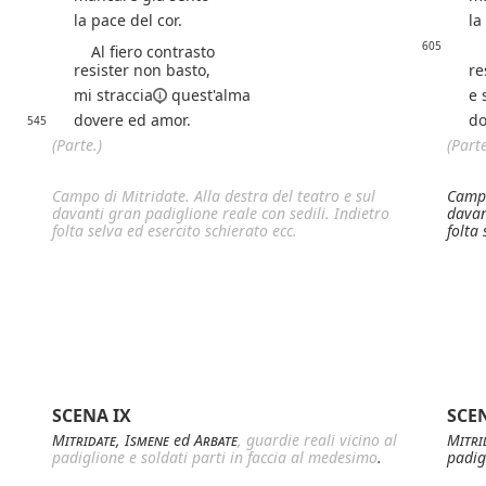
la pace del cor.
la
605
Al fiero contrasto
Al
resister non basto,
re
mi
straccia
quest'alma
e 
dovere ed amor.
do
545
(Parte.)
(Parte
Campo di Mitridate. Alla destra del teatro e sul
Campo
davanti gran padiglione reale con sedili. Indietro
davan
folta selva ed esercito schierato ecc.
folta 
SCENA IX
SCE
Mitridate
,
Ismene
ed
Arbate
, guardie reali vicino al
Mitri
padiglione e soldati parti in faccia al medesimo
.
padig