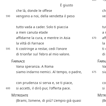
È giusto
che là, donde le offese
ch
vengono a noi, della vendetta il peso
ve
590
tutto vada a cader. Solo ti piaccia
tu
a men canuta etade
a 
affidarne la cura, e mentre in Asia
af
670
la viltà di Farnace
la
ti costringe a restar, cedi l'onore
ti
595
di trionfar sul Tebro al mio valore.
di
Farnace
Farn
Vana speranza. A Roma
Va
siamo indarno nemici. Al tempo, o padre,
si
675
con prudenza si serva e, se ti piace,
co
si accetti, il dirò pur, l'offerta pace.
si
600
Mitridate
Mitr
(Brami, Ismene, di più? L'empio già quasi
(B