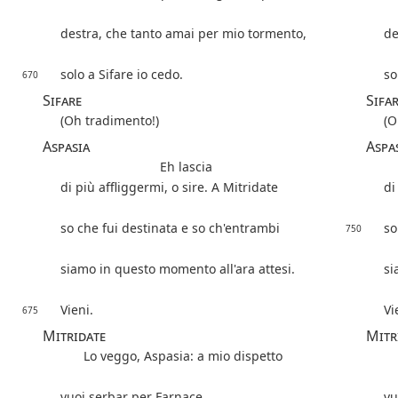
destra, che tanto amai per mio tormento,
de
solo a Sifare io cedo.
so
670
Sifare
Sifa
(Oh tradimento!)
(O
Aspasia
Aspas
Eh lascia
di più affliggermi, o sire. A Mitridate
di
so che fui destinata e so ch'entrambi
so
750
siamo in questo momento all'ara attesi.
si
Vieni.
Vi
675
Mitridate
Mitr
Lo veggo, Aspasia: a mio dispetto
vuoi serbar per Farnace
vu