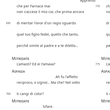
Apprendi
che per Farnace mai
ch
770
non s'accese il mio cor, che prima ancora
no
di meritar l'onor d'un regio sguardo
di
695
quel tuo figlio fedel, quello che tanto,
qu
perché simile al padre e a te diletto…
pe
Mitridate
Mitr
L'amasti? Ed ei t'amava?
L'
775
Aspasia
Aspa
Ah fu l'affetto
reciproco, o signor… Ma che? Nel volto
re
ti cangi di color?
ti
700
Mitridate
Mitr
Sifare.