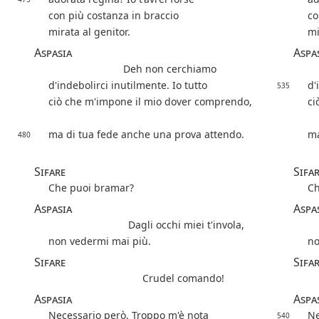
con più costanza in braccio
co
mirata al genitor.
mi
Aspasia
Aspa
Deh non cerchiamo
d'indebolirci inutilmente. Io tutto
d'
535
ciò che m'impone il mio dover comprendo,
ci
ma di tua fede anche una prova attendo.
ma
480
Sifare
Sifa
Che puoi bramar?
Ch
Aspasia
Aspa
Dagli occhi miei t'invola,
non vedermi mai più.
no
Sifare
Sifa
Crudel comando!
Aspasia
Aspa
Necessario però. Troppo m'è nota
Ne
540