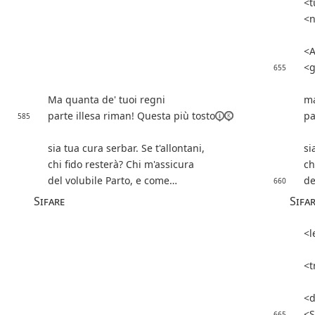
t
n
A
g
655
Ma quanta de' tuoi regni
ma
parte illesa riman! Questa
più tosto
pa
585
sia tua cura serbar. Se t'allontani,
si
chi fido resterà? Chi m'assicura
ch
del volubile Parto, e come…
de
660
Sifare
Sifa
l
t
d
S
665