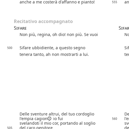
anche a me costerà d'affanno e pianto!
an
555
Recitativo accompagnato
Sifare
Sifa
Non più, regina, oh dio! non più. Se vuoi
No
Sifare ubbidiente, a questo segno
Si
500
tenera tanto, ah non mostrarti a lui.
te
Delle sventure altrui, del tuo cordoglio
De
l'empia cagion
io fui
l'
560
svelandoti il mio cor, portando al soglio
sv
del caro genitore
de
505