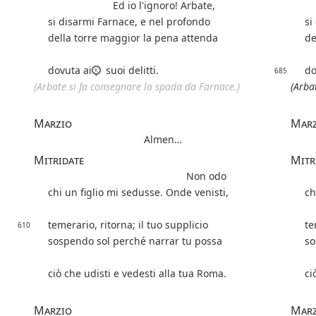
Ed io l'ignoro! Arbate,
si disarmi Farnace, e nel profondo
si
della torre maggior la pena attenda
de
dovuta ai
suoi delitti.
do
685
(Arbate si fa consegnare la spada da Farnace.)
(Arba
Marzio
Marz
Almen…
Mitridate
Mitr
Non odo
chi un figlio mi sedusse. Onde venisti,
ch
temerario, ritorna; il tuo supplicio
te
610
sospendo sol perché narrar tu possa
so
ciò che udisti e vedesti alla tua Roma.
ci
Marzio
Marz