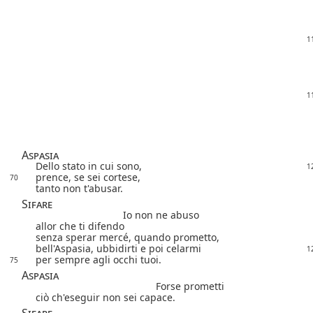
1
1
Aspasia
Dello stato in cui sono,
1
prence, se sei cortese,
70
tanto non t'abusar.
Sifare
Io non ne abuso
allor che ti difendo
senza sperar mercé, quando prometto,
bell'Aspasia, ubbidirti e poi celarmi
1
per sempre agli occhi tuoi.
75
Aspasia
Forse prometti
ciò ch'eseguir non sei capace.