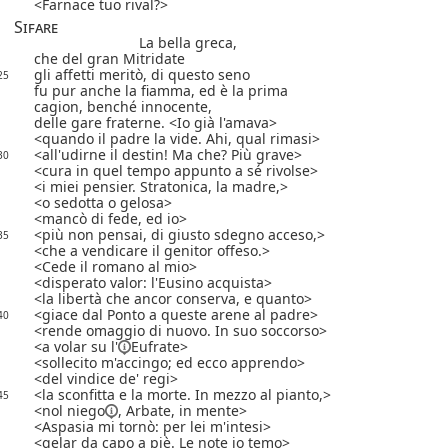
Farnace tuo rival?
Sifare
La bella greca,
che del gran Mitridate
gli affetti meritò, di questo seno
25
fu pur anche la fiamma, ed è la prima
cagion, benché innocente,
delle gare fraterne.
Io già l'amava
quando il padre la vide. Ahi, qual rimasi
all'udirne il destin! Ma che? Più grave
30
cura in quel tempo appunto a sé rivolse
i miei pensier. Stratonica, la madre,
o sedotta o gelosa
mancò di fede, ed io
più non pensai, di giusto sdegno acceso,
35
che a vendicare il genitor offeso.
Cede il romano al mio
disperato valor: l'Eusino acquista
la libertà che ancor conserva, e quanto
giace dal Ponto a queste arene al padre
40
rende omaggio di nuovo. In suo soccorso
a volar
su l'
Eufrate
sollecito m'accingo; ed ecco apprendo
del vindice de' regi
la sconfitta e la morte. In mezzo al pianto,
45
nol
niego
, Arbate, in mente
Aspasia mi tornò: per lei m'intesi
gelar da capo a piè. Le note io temo