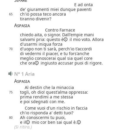
Sifare
E ad onta
de' giuramenti miei dunque paventi
ch'io possa teco ancora
65
tiranno divenir?
Aspasia
Contro Farnace
chiedo aita, o signor. Dall'empie mani
salvami pria: questo è
il mio voto. Allora
d'usarmi iniqua forza
d'uopo non ti sarà, perch'io t'accordi
70
di vedermi il piacer, e tu fors'anche
meglio conoscerai qual sia quel core
che ora
ingiusto accusar puoi di rigore.
N° 1 Aria
Aspasia
Al destin che la minaccia
togli, oh dio! quest'alma oppressa:
75
prima rendimi a me stessa
e poi sdegnati con me.
Come vuoi d'un rischio in faccia
ch'io risponda a' detti tuoi?
Ah conoscermi tu puoi,
80
e il
mio cor ben sai qual è.
(Si ritira.)