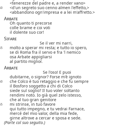
tenerezze del padre e, a render vano
d'un segreto suo cenno almen l'effetto,
50
abbandono ogn'impresa e a lei m'affretto.
Arbate
Oh quanto ti precorse
colle brame e coi voti
il dolente suo cor!
Sifare
Se il ver mi narri,
molto a sperar mi resta; e tutto io spero,
55
se di Roma fra il servo e fra 'l nemico
osa Arbate appigliarsi
al partito miglior.
Arbate
Se l'oso! E puoi
dubitarne, o signor?
Forse m'è ignoto
che Colco è tuo retaggio e che fu sempre
60
il Bosforo soggetto a chi di Colco
siede sul soglio? Il tuo voler soltanto
rendimi noto. Io già
quel zelo istesso,
che al tuo gran genitore
mi strinse, in tuo favore
65
qui tutto impegno, e tu vedrai Farnace,
mercé del mio valor, della mia fede,
girne altrove a cercar e sposa e sede.
(Parte col suo seguito.)