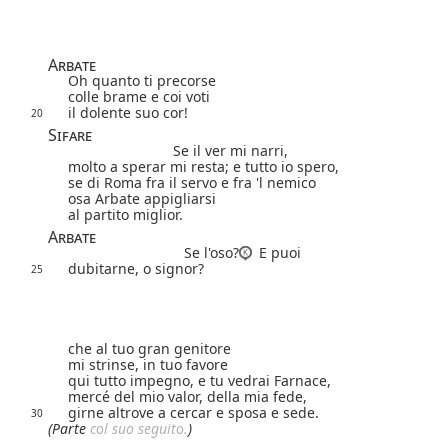
Arbate
Oh quanto ti precorse
colle brame e coi voti
il dolente suo cor!
20
Sifare
Se il ver mi narri,
molto a sperar mi resta; e tutto io spero,
se di Roma fra il servo e fra 'l nemico
osa Arbate appigliarsi
al partito miglior.
Arbate
Se l'oso?
E puoi
dubitarne, o signor?
25
che al tuo gran genitore
mi strinse, in tuo favore
qui tutto impegno, e tu vedrai Farnace,
mercé del mio valor, della mia fede,
girne altrove a cercar e sposa e sede.
30
(Parte
col suo seguito.
)