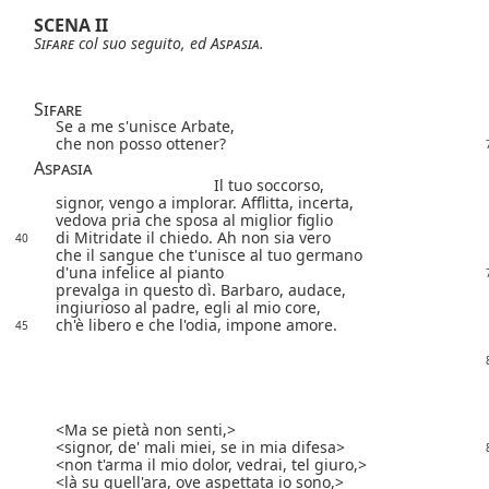
SCENA II
Sifare
col suo seguito, ed
Aspasia
.
Sifare
Se a me s'unisce Arbate,
che non posso ottener?
Aspasia
Il tuo soccorso,
signor, vengo a implorar. Afflitta, incerta,
vedova pria che sposa al miglior figlio
di Mitridate il chiedo. Ah non sia vero
40
che il sangue che t'unisce al tuo germano
d'una infelice al pianto
prevalga in questo dì. Barbaro, audace,
ingiurioso al padre, egli al mio core,
ch'è libero e che l'odia, impone amore.
45
Ma se pietà non senti,
signor, de' mali miei, se in mia difesa
non t'arma il mio dolor, vedrai, tel giuro,
là su quell'ara, ove aspettata io sono,