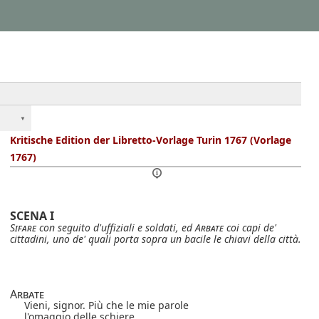
Kritische Edition der Libretto-Vorlage Turin 1767 (Vorlage
1767)
SCENA I
Sifare
con seguito d'uffiziali e soldati, ed
Arbate
coi capi de'
cittadini, uno de' quali porta sopra un bacile le chiavi della città.
Arbate
Vieni, signor. Più che le mie parole
l'omaggio delle schiere,