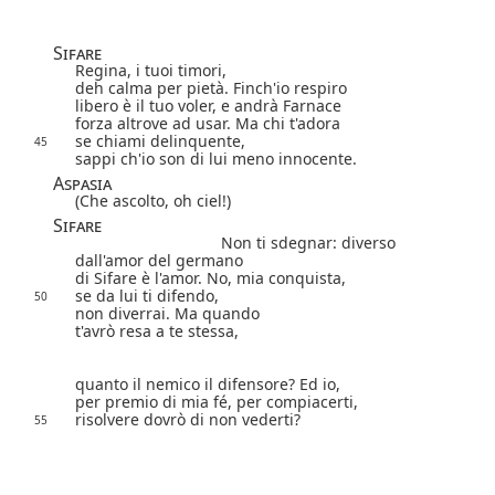
Sifare
Regina, i tuoi timori,
deh calma per pietà. Finch'io respiro
libero è il tuo voler, e andrà Farnace
forza altrove ad usar. Ma chi t'adora
se chiami delinquente,
45
sappi ch'io son di lui meno innocente.
Aspasia
(Che ascolto, oh ciel!)
Sifare
Non ti sdegnar: diverso
dall'amor del germano
di Sifare è l'amor. No, mia conquista,
se da lui ti difendo,
50
non diverrai. Ma quando
t'avrò resa a te stessa,
quanto il nemico il difensore? Ed io,
per premio di mia fé, per compiacerti,
risolvere dovrò di non vederti?
55