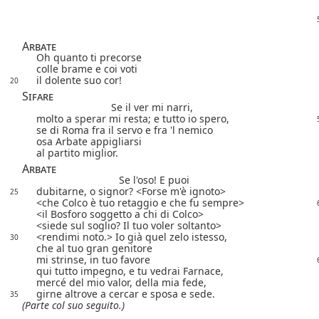
Arbate
Oh quanto ti precorse
colle brame e coi voti
il dolente suo cor!
20
Sifare
Se il ver mi narri,
molto a sperar mi resta; e tutto io spero,
se di Roma fra il servo e fra 'l nemico
osa Arbate appigliarsi
al partito miglior.
Arbate
Se l'oso! E puoi
dubitarne, o signor?
Forse m'è ignoto
25
che Colco è tuo retaggio e che fu sempre
il Bosforo soggetto a chi di Colco
siede sul soglio? Il tuo voler soltanto
rendimi noto.
Io già
quel zelo istesso,
30
che al tuo gran genitore
mi strinse, in tuo favore
qui tutto impegno, e tu vedrai Farnace,
mercé del mio valor, della mia fede,
girne altrove a cercar e sposa e sede.
35
(Parte col suo seguito.)