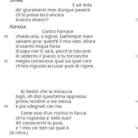
Sifare
E ad onta
de' giuramenti miei dunque paventi
ch'io possa teco ancora
tiranno divenir?
1
Aspasia
Contro Farnace
chiedo aita, o signor. Dall'empie mani
80
salvami pria: quest'è il mio voto. Allora
d'usarmi iniqua forza
d'uopo non ti sarà, perch'io t'accordi
di vedermi il piacer, e tu fors'anche
1
meglio conoscerai qual sia quel core
85
ch'ora ingiusto accusar puoi di rigore.
Al destin che la minaccia
togli, oh dio! quest'alma oppressa:
prima rendimi a me stessa
1
e poi sdegnati con me.
90
Come vuoi d'un rischio in faccia
ch'io risponda a' detti tuoi?
Ah conoscermi tu puoi,
e 'l mio cor ben sai qual è.
1
(Si ritira.)