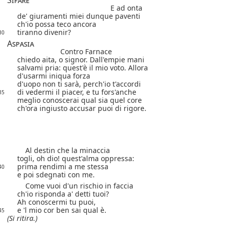
Sifare
E ad onta
de' giuramenti miei dunque paventi
ch'io possa teco ancora
tiranno divenir?
30
Aspasia
Contro Farnace
chiedo aita, o signor. Dall'empie mani
salvami pria: quest'è il mio voto. Allora
d'usarmi iniqua forza
d'uopo non ti sarà, perch'io t'accordi
di vedermi il piacer, e tu fors'anche
35
meglio conoscerai qual sia quel core
ch'ora ingiusto accusar puoi di rigore.
Al destin che la minaccia
togli, oh dio! quest'alma oppressa:
prima rendimi a me stessa
40
e poi sdegnati con me.
Come vuoi d'un rischio in faccia
ch'io risponda a' detti tuoi?
Ah conoscermi tu puoi,
e 'l mio cor ben sai qual è.
45
(Si ritira.)