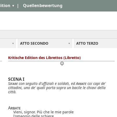
ition
|
Quellenbewertung
ATTO SECONDO
ATTO TERZO
Kritische Edition des Librettos (Libretto)
SCENA I
Sifare
con seguito d'uffiziali e soldati, ed
Arbate
coi capi de'
cittadini, uno de' quali porta sopra un bacile le chiavi della
città.
Arbate
Vieni, signor. Più che le mie parole
l'omaggio delle schiere,