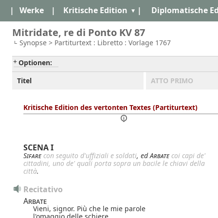
|
Werke
|
Kritische Edition
|
Diplomatische Ed
Mitridate, re di Ponto KV 87
Synopse > Partiturtext : Libretto : Vorlage 1767
Optionen:
Titel
ATTO PRIMO
Kritische Edition des vertonten Textes (Partiturtext)
SCENA I
Sifare
con seguito d'uffiziali e soldati
, ed
Arbate
coi capi de'
cittadini, uno de' quali porta sopra un bacile le chiavi della
città
.
Recitativo
Arbate
Vieni, signor. Più che le mie parole
l'omaggio delle schiere,