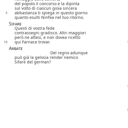
del popolo il concorso e la dipinta
sul volto di ciascun gioia sincera
abbastanza ti spiega in questo giorno
5
quanto esulti Ninfea nel tuo ritorno.
Sifare
Questi di vostra fede
contrassegni gradisco. Altri maggiori
però ne attesi, e non dovea ricetto
qui Farnace trovar.
10
Arbate
Del regno adunque
può già la gelosia render nemico
Sifare del german?