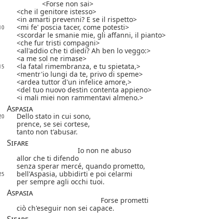
Forse non sai
che il genitore istesso
in amarti prevenni? E se il rispetto
mi fe' poscia tacer, come potesti
10
scordar le smanie mie, gli affanni, il pianto
che fur tristi compagni
all'addio che ti diedi? Ah ben lo veggo:
a me sol ne rimase
la fatal rimembranza, e tu spietata,
15
mentr'io lungi da te, privo di speme
ardea tuttor d'un infelice amore,
del tuo nuovo destin contenta appieno
i mali miei non rammentavi almeno.
Aspasia
Dello stato in cui sono,
20
prence, se sei cortese,
tanto non t'abusar.
Sifare
Io non ne abuso
allor che ti difendo
senza sperar mercé, quando prometto,
bell'Aspasia, ubbidirti e poi celarmi
25
per sempre agli occhi tuoi.
Aspasia
Forse prometti
ciò ch'eseguir non sei capace.