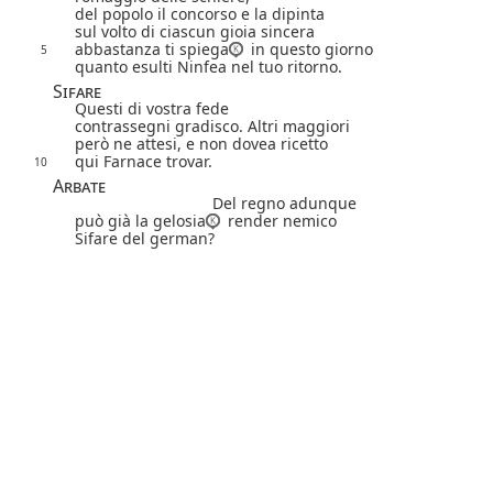
del popolo il concorso e la dipinta
sul volto di ciascun gioia sincera
abbastanza ti spiega
in questo giorno
5
quanto esulti Ninfea nel tuo ritorno.
Sifare
Questi di vostra fede
contrassegni gradisco. Altri maggiori
però ne attesi, e non dovea ricetto
qui Farnace trovar.
10
Arbate
Del regno adunque
può già la gelosia
render nemico
Sifare del german?