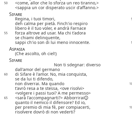
come, allor che lo sforza un reo tiranno,
50
sappia un cor disperato uscir d'affanno.
Sifare
Regina, i tuoi timori,
deh calma per pietà. Finch'io respiro
libero è il tuo voler, e andrà Farnace
forza altrove ad usar. Ma chi t'adora
55
se chiami delinquente,
sappi ch'io son di lui meno innocente.
Aspasia
(Che ascolto, oh ciel!)
Sifare
Non ti sdegnar: diverso
dall'amor del germano
di Sifare è l'amor. No, mia conquista,
60
se da lui ti difendo,
non diverrai. Ma quando
1
t'avrò resa a te stessa,
ove risolvi
volgere i passi tuoi? A me permesso
sarà l'accompagnarti?
Abborrirai
65
quanto il nemico il difensore? Ed io,
per premio di mia fé, per compiacerti,
1
risolvere dovrò di non vederti?