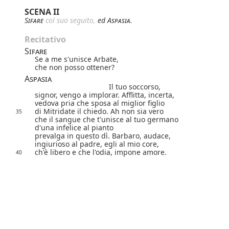
SCENA II
Sifare
col suo seguito,
ed
Aspasia
.
Recitativo
Sifare
Se a me s'unisce Arbate,
che non posso ottener?
Aspasia
Il tuo soccorso,
signor, vengo a implorar. Afflitta, incerta,
vedova pria che sposa al miglior figlio
di Mitridate il chiedo. Ah non sia vero
35
che il sangue che t'unisce al tuo germano
d'una infelice al pianto
prevalga in questo dì. Barbaro, audace,
ingiurioso al padre, egli al mio core,
ch'è libero e che l'odia, impone amore.
40