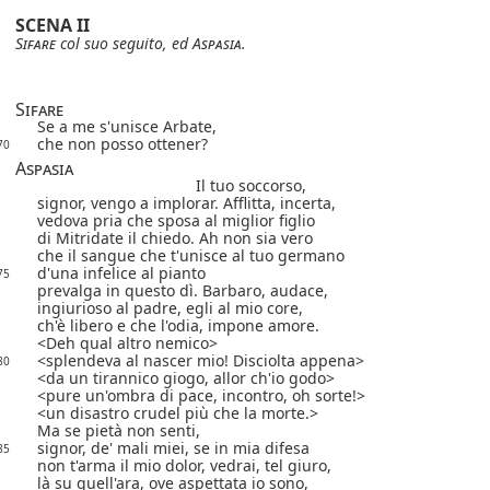
SCENA II
Sifare
col suo seguito, ed
Aspasia
.
Sifare
Se a me s'unisce Arbate,
che non posso ottener?
70
Aspasia
Il tuo soccorso,
signor, vengo a implorar. Afflitta, incerta,
vedova pria che sposa al miglior figlio
di Mitridate il chiedo. Ah non sia vero
che il sangue che t'unisce al tuo germano
d'una infelice al pianto
75
prevalga in questo dì. Barbaro, audace,
ingiurioso al padre, egli al mio core,
ch'è libero e che l'odia, impone amore.
Deh qual altro nemico
splendeva al nascer mio! Disciolta appena
80
da un tirannico giogo, allor ch'io godo
pure un'ombra di pace, incontro, oh sorte!
un disastro crudel più che la morte.
Ma se pietà non senti,
signor, de' mali miei, se in mia difesa
85
non t'arma il mio dolor, vedrai, tel giuro,
là su quell'ara, ove aspettata io sono,