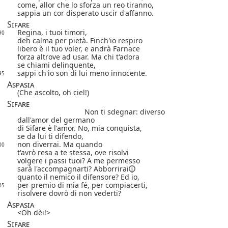
come, allor che lo sforza un reo tiranno,
sappia un cor disperato uscir d'affanno.
Sifare
Regina, i tuoi timori,
90
deh calma per pietà. Finch'io respiro
libero è il tuo voler, e andrà Farnace
forza altrove ad usar. Ma chi t'adora
se chiami delinquente,
sappi ch'io son di lui meno innocente.
95
Aspasia
(Che ascolto, oh ciel!)
Sifare
Non ti sdegnar: diverso
dall'amor del germano
di Sifare è l'amor. No, mia conquista,
se da lui ti difendo,
non diverrai. Ma quando
00
t'avrò resa a te stessa,
ove risolvi
volgere i passi tuoi? A me permesso
sarà l'accompagnarti?
Abborrirai
quanto il nemico il difensore? Ed io,
per premio di mia fé, per compiacerti,
05
risolvere dovrò di non vederti?
Aspasia
Oh dèi!
Sifare