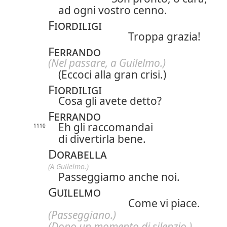
ad ogni vostro cenno.
Fiordiligi
Troppa grazia!
Ferrando
(Nel passare, a Guilelmo.)
(Eccoci alla gran crisi.)
Fiordiligi
Cosa gli avete detto?
Ferrando
Eh gli raccomandai
1110
di divertirla bene.
Dorabella
(A Guilelmo.)
Passeggiamo anche noi.
Guilelmo
Come vi piace.
(Passeggiano.)
(Dopo un momento di silenzio.)