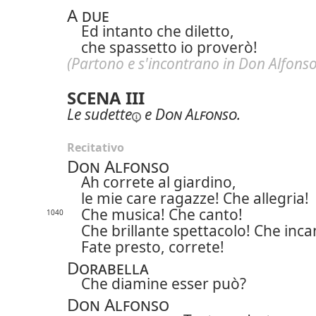
A due
Ed intanto che diletto,
che spassetto io proverò!
(Partono e s'incontrano in Don Alfonso
SCENA III
Le
sudette
e
Don Alfonso
.
Recitativo
Don Alfonso
Ah correte al giardino,
le mie care ragazze! Che allegria!
Che musica! Che canto!
1040
Che brillante spettacolo! Che inca
Fate presto, correte!
Dorabella
Che diamine esser può?
Don Alfonso