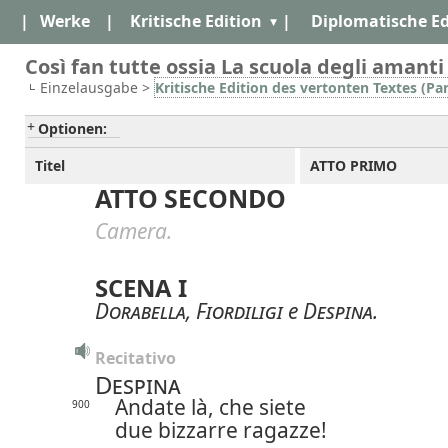
|
Werke
|
Kritische Edition
|
Diplomatische Ed
Così fan tutte ossia La scuola degli amanti
Einzelausgabe >
Kritische Edition des vertonten Textes (Par
Optionen:
Titel
ATTO PRIMO
ATTO SECONDO
Camera.
SCENA I
Dorabella
,
Fiordiligi
e
Despina
.
Recitativo
Despina
Andate là, che siete
900
due bizzarre ragazze!