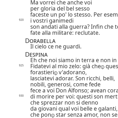
Ma vorrei che anche voi
per gloria del bel sesso
faceste un po' lo stesso. Per esem
i vostri ganimedi
920
son andati alla guerra? Infin che
fate alla militare: reclutate.
Dorabella
Il cielo ce ne guardi.
Despina
Eh che noi siamo in terra e non in 
Fidatevi al mio zelo:
già che
ques
925
forastieri
v'adorano,
lasciatevi adorar. Son ricchi, belli,
nobili, generosi, come fede
fece a voi Don Alfonso; avean cor
di morire per voi: questi son mert
930
che sprezzar non si denno
da giovani qual voi belle e galanti,
che
pon
star senza amor, non se