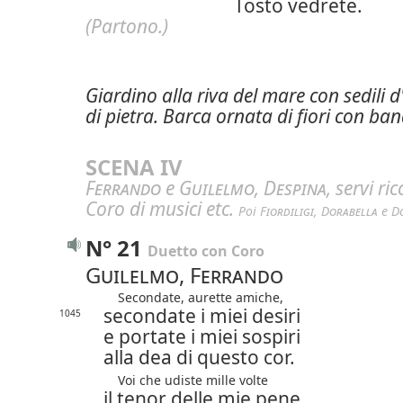
Tosto vedrete.
(Partono.)
Giardino alla riva del mare con sedili d
di pietra. Barca ornata di fiori con ba
SCENA IV
Ferrando
e
Guilelmo
,
Despina
, servi ri
Coro di musici etc.
Poi 
Fiordiligi
, 
Dorabella
 e 
D
N° 21
Duetto con Coro
Guilelmo, Ferrando
Secondate, aurette amiche,
secondate i miei desiri
1045
e portate i miei sospiri
alla dea di questo cor.
Voi che udiste mille volte
il tenor delle mie pene,