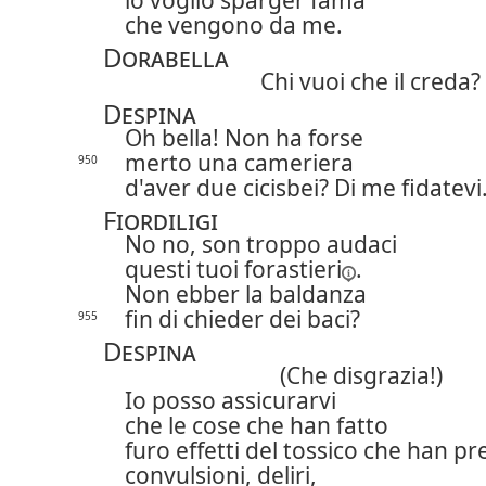
io voglio sparger fama
che vengono da me.
Dorabella
Chi vuoi che il creda?
Despina
Oh bella! Non ha forse
merto una cameriera
950
d'aver due cicisbei? Di me fidatevi
Fiordiligi
No no, son troppo audaci
questi tuoi
forastieri
.
Non ebber la baldanza
fin di chieder dei baci?
955
Despina
(Che disgrazia!)
Io posso assicurarvi
che le cose che han fatto
furo effetti del tossico che han pr
convulsioni, deliri,