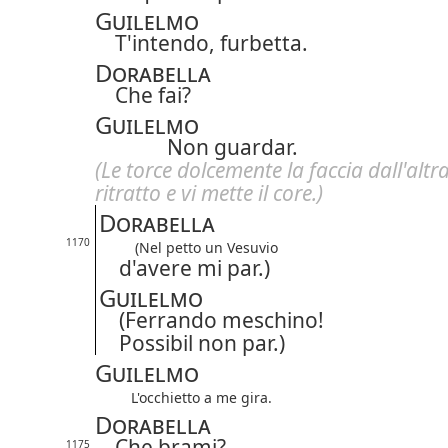
Guilelmo
T'intendo, furbetta.
Dorabella
Che fai?
Guilelmo
Non guardar.
(Le torce dolcemente la faccia dall'altra
ritratto e vi mette il core.)
Dorabella
1170
(Nel petto un Vesuvio
d'avere mi par.)
Guilelmo
(Ferrando meschino!
Possibil non par.)
Guilelmo
L'occhietto a me gira.
Dorabella
Che brami?
1175