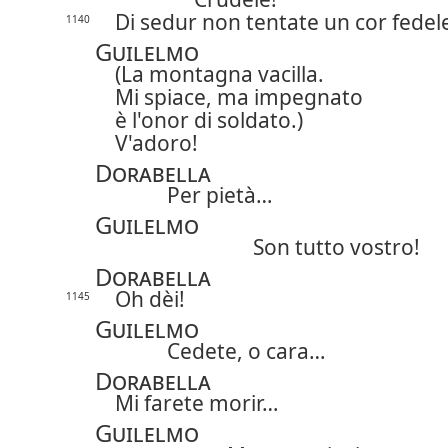
Di sedur non tentate un cor fedel
1140
Guilelmo
(La montagna vacilla.
Mi spiace, ma impegnato
è l'onor di soldato.)
V'adoro!
Dorabella
Per pietà…
Guilelmo
Son tutto vostro!
Dorabella
Oh dèi!
1145
Guilelmo
Cedete, o cara…
Dorabella
Mi farete morir…
Guilelmo