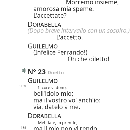
Morremo insieme,
amorosa mia speme.
L'accettate?
Dorabella
(Dopo breve intervallo con un sospiro.)
L'accetto.
Guilelmo
(Infelice Ferrando!)
Oh che diletto!
N° 23
Duetto
Guilelmo
1150
Il core vi dono,
bell'idolo mio;
ma il vostro vo' anch'io:
via, datelo a me.
Dorabella
Mel date, lo prendo;
ma il mio non vi rendo.
1155