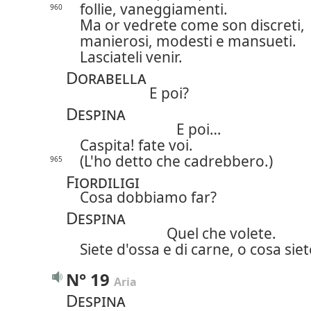
follie, vaneggiamenti.
960
Ma or vedrete come son discreti,
manierosi, modesti e mansueti.
Lasciateli venir.
Dorabella
E poi?
Despina
E poi…
Caspita! fate voi.
(L'ho detto che cadrebbero.)
965
Fiordiligi
Cosa dobbiamo far?
Despina
Quel che volete.
Siete d'ossa e di carne, o cosa siet
N° 19
Aria
Despina