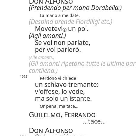
Don Alfonso
(Prendendo per mano Dorabella.)
La mano a me date.
(Despina prende Fiordiligi etc.)
Movetevi
un po'.
(Agli amanti.)
Se voi non parlate,
per voi parlerò.
(Alle amanti.)
(Gli amanti ripetono tutte le ultime par
cantilena.)
1075
Perdono vi chiede
un schiavo tremante:
v'offese, lo vede,
ma solo un istante.
Or pena, ma tace…
Guilelmo, Ferrando
…tace…
Don Alfonso