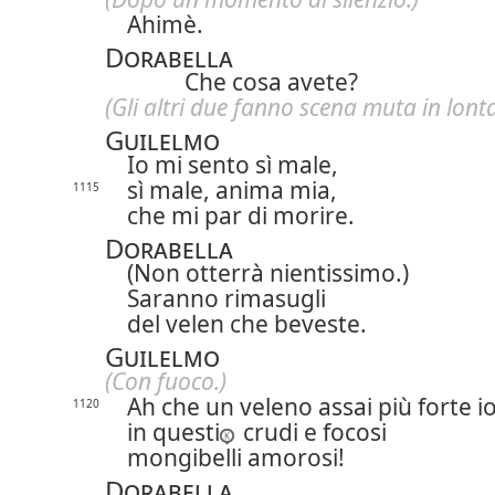
Ahimè.
Dorabella
Che cosa avete?
(Gli altri due fanno scena muta in lont
Guilelmo
Io mi sento sì male,
sì male, anima mia,
1115
che mi par di morire.
Dorabella
(Non otterrà nientissimo.)
Saranno rimasugli
del velen che beveste.
Guilelmo
(Con fuoco.)
Ah che un veleno assai più forte i
1120
in questi
crudi e focosi
mongibelli amorosi!
Dorabella