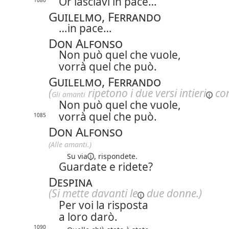
Or lasciavi in pace…
1080
Guilelmo, Ferrando
…in pace…
Don Alfonso
Non può quel che vuole,
vorrà quel che può.
Guilelmo, Ferrando
(
ripetono i due versi
intieri
con
Gli amanti
Non può quel che vuole,
vorrà quel che può.
1085
Don Alfonso
(Alle amanti.)
Su via
, rispondete.
Guardate e ridete?
Despina
(Si mette
davanti le
due donne.)
Per voi la risposta
a loro darò.
1090