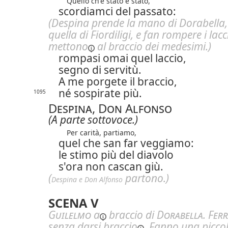
Quello ch'è stato è stato,
scordiamci del passato:
(Despina prende la mano di Dorabella
quella di Fiordiligi, e fan rompere i lac
mettono
al braccio dei medesimi.)
rompasi omai quel laccio,
segno di servitù.
A me porgete il braccio,
né sospirate più.
1095
Despina, Don Alfonso
(A parte sottovoce.)
Per carità, partiamo,
quel che san far veggiamo:
le stimo più del diavolo
s'ora non cascan giù.
(
partono.)
Despina e Don Alfonso
SCENA V
Guilelmo
a
braccio di
Dorabella
.
Fer
senza darsi
braccio
. Fanno una picco