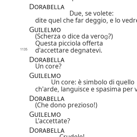
Dorabella
Due, se volete:
dite quel che far deggio, e lo vedr
Guilelmo
(Scherza o dice
da vero
?)
Questa picciola offerta
d'accettare degnatevi.
1135
Dorabella
Un core?
Guilelmo
Un core: è simbolo di quello
ch'arde, languisce e spasima per v
Dorabella
(Che dono prezioso!)
Guilelmo
L'accettate?
Dorabella
Crudele!