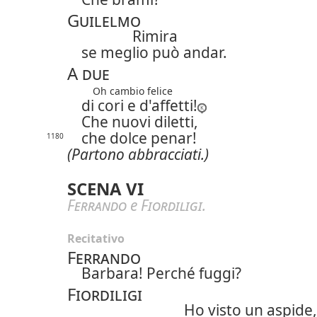
Guilelmo
Rimira
se meglio può andar.
A due
Oh cambio felice
di cori e d'affetti!
Che nuovi diletti,
che dolce penar!
1180
(Partono abbracciati.)
SCENA VI
Ferrando
e
Fiordiligi
.
Recitativo
Ferrando
Barbara! Perché
fuggi?
Fiordiligi
Ho visto un aspide,