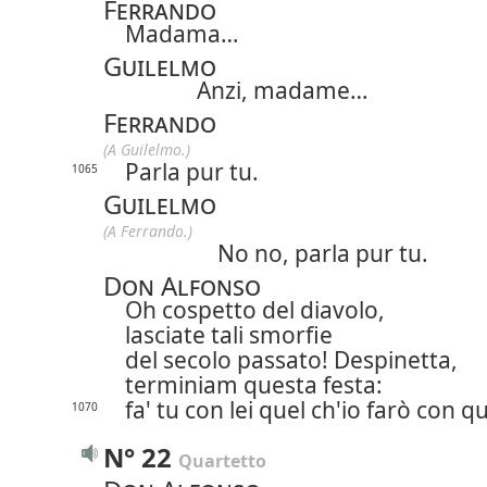
Ferrando
Madama…
Guilelmo
Anzi, madame…
Ferrando
(A Guilelmo.)
Parla pur tu.
1065
Guilelmo
(A Ferrando.)
No no, parla pur tu.
Don Alfonso
Oh cospetto del diavolo,
lasciate tali smorfie
del secolo passato! Despinetta,
terminiam questa festa:
fa' tu con lei quel ch'io farò con q
1070
N° 22
Quartetto