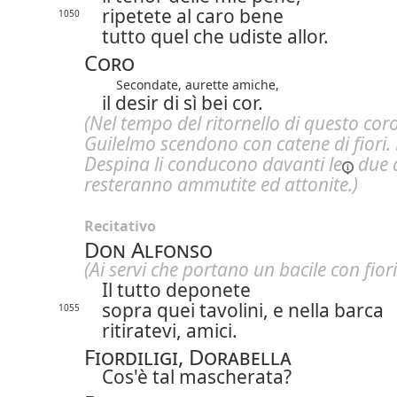
ripetete al caro bene
1050
tutto quel che udiste allor.
Coro
Secondate, aurette amiche,
il desir di sì bei cor.
(Nel tempo del ritornello di questo cor
Guilelmo scendono con catene di fiori.
Despina li conducono
davanti le
due 
resteranno ammutite ed attonite.)
Recitativo
Don Alfonso
(Ai servi che portano un bacile con fiori
Il tutto deponete
sopra quei tavolini, e nella barca
1055
ritiratevi, amici.
Fiordiligi, Dorabella
Cos'è tal mascherata?