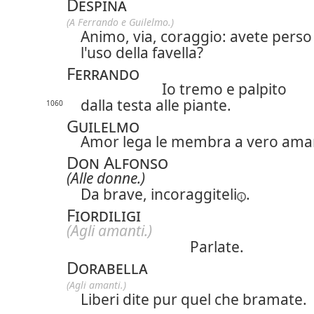
Despina
(A Ferrando e Guilelmo.)
Animo, via, coraggio: avete perso
l'uso della favella?
Ferrando
Io tremo e palpito
dalla testa alle piante.
1060
Guilelmo
Amor lega le membra a vero ama
Don Alfonso
(Alle donne.)
Da brave,
incoraggiteli
.
Fiordiligi
(Agli amanti.)
Parlate.
Dorabella
(Agli amanti.)
Liberi dite pur quel che bramate.