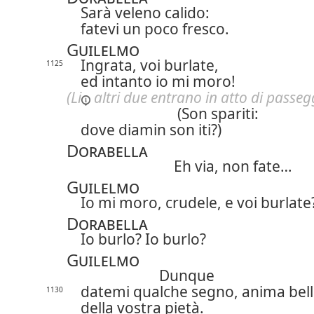
Sarà veleno calido:
fatevi un poco fresco.
Guilelmo
Ingrata, voi burlate,
1125
ed intanto io mi moro!
(
Li
altri due entrano in atto di passeg
(Son spariti:
dove diamin son iti?)
Dorabella
Eh via, non fate…
Guilelmo
Io mi moro, crudele, e voi burlate
Dorabella
Io burlo? Io burlo?
Guilelmo
Dunque
datemi qualche segno, anima bell
1130
della vostra pietà.