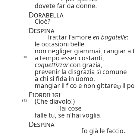
dovete far da donne.
Dorabella
Cioè?
Despina
Trattar l'amore
en bagatelle
:
le occasioni belle
non negliger giammai, cangiar a
a tempo esser costanti,
910
coquettizzar
con grazia,
prevenir la disgrazia sì comune
a chi si fida in uomo,
mangiar il fico e non
gittare
il p
Fiordiligi
(Che diavolo!)
915
Tai cose
falle tu, se n'hai voglia.
Despina
Io già le faccio.