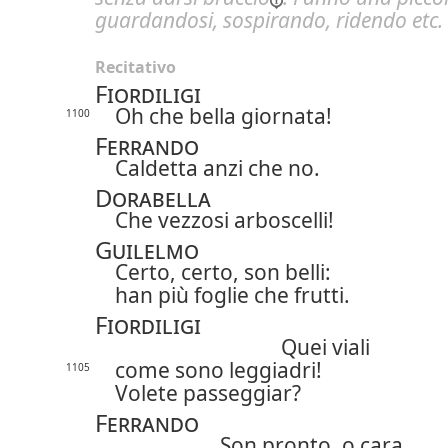
guardandosi, sospirando, ridendo etc.
Recitativo
Fiordiligi
Oh che bella giornata!
1100
Ferrando
Caldetta anzi che no.
Dorabella
Che vezzosi arboscelli!
Guilelmo
Certo, certo, son belli:
han più foglie che frutti.
Fiordiligi
Quei viali
come sono leggiadri!
1105
Volete passeggiar?
Ferrando
Son pronto, o cara,