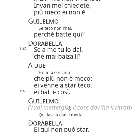
Invan mel chiedete,
più meco ei non è.
Guilelmo
Se teco non l'hai,
perché batte qui?
Dorabella
Se a me tu lo dai,
1160
che mai balza lì?
A due
È il mio coricino
che più non è meco:
ei venne a star teco,
ei batte così.
1165
Guilelmo
(Vuol
mettergli
il core dov'ha il ritrat
Qui lascia che il metta.
Dorabella
Ei qui non può star.