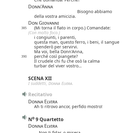
Donn'Anna
Bisogno abbiamo
della vostra amicizia.
Don Giovanni
(Mi torna il fiato in corpo.) Comandate:
385
(Con molto foco.)
i congiunti, i parenti,
questa man, questo ferro, i beni, il sangue
spenderò per servirvi.
Ma voi, bella Donn'Anna,
perché così piangete?
390
Il crudele chi fu che osò la calma
turbar del viver vostro…
SCENA XII
I suddetti,
Donna Elvira
.
Recitativo
Donna Elvira
Ah ti ritrovo ancor, perfido mostro!
o
N
9 Quartetto
Donna Elvira
Non ti fidar, o misera,