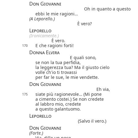
Don Giovanni
Oh in quanto a questo
ebbi le mie ragioni…
(A Leporello.)
È vero?
Leporello
(Ironicamente.)
È vero.
E che ragioni forti!
170
Donna Elvira
E quali sono,
se non la tua perfidia,
la leggerezza tua? Ma il giusto cielo
volle ch'io ti trovassi
per far le sue, le mie vendette.
Don Giovanni
Eh via,
siate più ragionevole… (Mi pone
175
a cimento costei.) Se non credete
al labbro mio, credete
a questo galantuomo.
Leporello
(Salvo il vero.)
Don Giovanni
(Forte.)
Via, dille un poco…