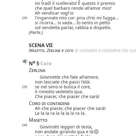
mi tradì il scellerato! È questo il premio
che quel barbaro rende all'amor mio?
Ah vendicar vogl'io
l'ingannato mio cor: pria ch'ei mi fugga…
230
si ricorra… si vada… Io sento in petto
sol vendetta parlar, rabbia e dispetto.
(Parte.)
SCENA VII
Masetto
,
Zerlina
e coro
di contadini e contadine che su
o
N
5
 Coro
Zerlina
Giovinette che fate all'amore,
non lasciate che passi l'età:
se nel seno vi bulica il core,
235
il rimedio vedetelo qua.
Che piacer, che piacer che sarà!
Coro di contadine
Ah che piacer, che piacer che sarà!
La la la ra la la la la ra la.
Masetto
240
Giovinotti leggeri di testa,
non andate girando qua e là: