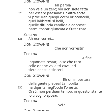
Don Giovanni
Tal parola
non vale un zero; voi non siete fatta
per essere paesana: un'altra sorte
320
vi procuran quegli occhi bricconcelli,
quei labbretti sì belli,
quelle dituccia candide e odorose;
parmi toccar giuncata e fiutar rose.
Zerlina
Ah non vorrei…
325
Don Giovanni
Che non vorresti?
Zerlina
Alfine
ingannata restar; io so che raro
colle donne voi altri cavalieri
siete onesti e sinceri.
Don Giovanni
Eh un'impostura
della gente plebea! La nobiltà
ha dipinta negl'occhi l'onestà.
330
Orsù, non perdiam tempo: in questo istante
io ti voglio sposar.
Zerlina
Voi?
Don Giovanni