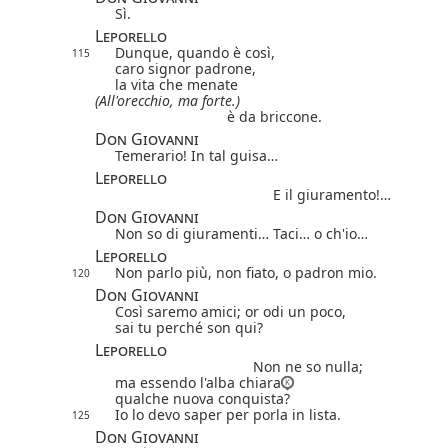
Sì.
Leporello
Dunque, quando è così,
115
caro signor padrone,
la vita che menate
(All'orecchio, ma forte.)
è da briccone.
Don Giovanni
Temerario! In tal guisa…
Leporello
E il giuramento!…
Don Giovanni
Non so di giuramenti… Taci… o ch'io…
Leporello
Non parlo più, non fiato, o padron mio.
120
Don Giovanni
Così saremo amici; or odi un poco,
sai tu perché son qui?
Leporello
Non ne so nulla;
ma essendo l'alba chiara
qualche nuova conquista?
Io lo devo saper per porla in lista.
125
Don Giovanni