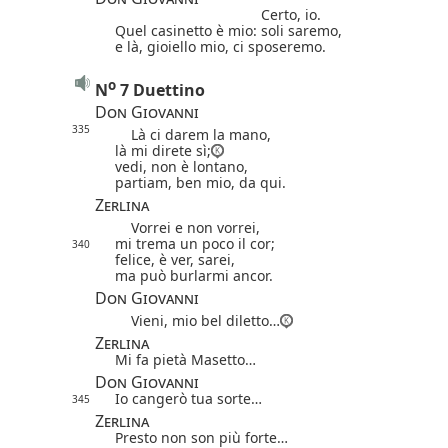
Certo, io.
Quel casinetto è mio: soli saremo,
e là, gioiello mio, ci sposeremo.
o
N
7 Duettino
Don Giovanni
335
Là ci darem la mano,
là mi direte sì;
vedi, non è lontano,
partiam, ben mio, da qui.
Zerlina
Vorrei e non vorrei,
mi trema un poco il cor;
340
felice, è ver, sarei,
ma può burlarmi ancor.
Don Giovanni
Vieni, mio bel diletto…
Zerlina
Mi fa pietà Masetto…
Don Giovanni
Io cangerò tua sorte…
345
Zerlina
Presto non son più forte…