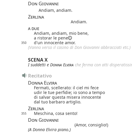
Don Giovanni
Andiam, andiam.
Zerlina
Andiam.
a due
Andiam, andiam, mio bene,
a ristorar le pene
d'un innocente amor.
350
(Vanno verso il casino di Don Giovanni abbracciati etc.)
SCENA X
I suddetti e
Donna Elvira
che ferma con atti disperatiss
Recitativo
Donna Elvira
Fermati, scellerato: il ciel mi fece
udir le tue perfidie; io sono a tempo
di salvar questa misera innocente
dal tuo barbaro artiglio.
Zerlina
Meschina, cosa sento!
355
Don Giovanni
(Amor, consiglio!)
(A Donna Elvira piano.)