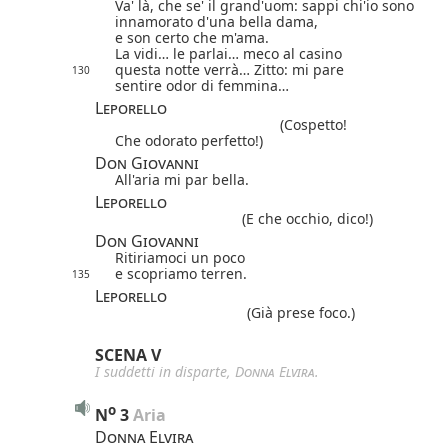
Va' là, che se' il grand'uom: sappi chi'io sono
innamorato d'una bella dama,
e son certo che m'ama.
La vidi… le parlai… meco al casino
questa notte verrà… Zitto: mi pare
130
sentire odor di femmina…
Leporello
(Cospetto!
Che odorato perfetto!)
Don Giovanni
All'aria mi par bella.
Leporello
(E che occhio, dico!)
Don Giovanni
Ritiriamoci un poco
e scopriamo terren.
135
Leporello
(Già prese foco.)
SCENA V
I suddetti in disparte,
Donna Elvira
.
o
N
3
 Aria
Donna Elvira