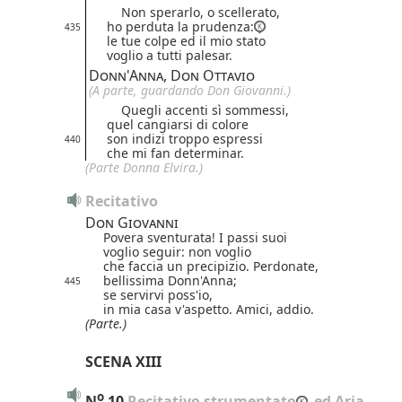
Non sperarlo, o scellerato,
ho perduta la prudenza:
435
le tue colpe ed il mio stato
voglio a tutti palesar.
Donn'Anna, Don Ottavio
(A parte, guardando Don Giovanni.)
Quegli accenti sì sommessi,
quel cangiarsi di colore
son indizi troppo espressi
440
che mi fan determinar.
(Parte Donna Elvira.)
Recitativo
Don Giovanni
Povera sventurata! I passi suoi
voglio seguir: non voglio
che faccia un precipizio. Perdonate,
bellissima Donn'Anna;
445
se servirvi poss'io,
in mia casa v'aspetto. Amici, addio.
(Parte.)
SCENA XIII
o
N
10
 Recitativo strumentato
 ed Aria