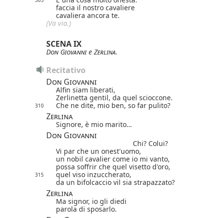
305
faccia il nostro cavaliere
cavaliera ancora te.
(
Va
via.)
SCENA IX
Don Giovanni
e
Zerlina
.
Recitativo
Don Giovanni
Alfin siam liberati,
Zerlinetta gentil, da quel scioccone.
Che ne dite, mio ben, so far pulito?
310
Zerlina
Signore, è mio marito…
Don Giovanni
Chi? Colui?
Vi par che un onest'uomo,
un nobil cavalier come io mi vanto,
possa soffrir che quel visetto d'oro,
quel viso inzuccherato,
315
da un bifolcaccio vil sia strapazzato?
Zerlina
Ma signor, io gli diedi
parola di sposarlo.