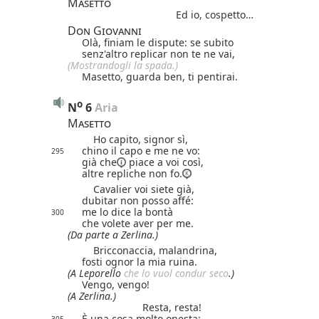
Masetto
Ed io, cospetto…
Don Giovanni
Olà, finiam le dispute: se subito
senz'altro replicar non te ne vai,
(Mostrandogli la spada.)
Masetto, guarda ben, ti pentirai.
o
N
6
 Aria
Masetto
Ho capito, signor sì,
chino il capo e me ne vo:
295
già che
piace a voi così,
altre repliche non fo.
Cavalier voi siete già,
dubitar non posso affé:
me lo dice la bontà
300
che volete aver per me.
(Da parte a Zerlina.)
Bricconaccia, malandrina,
fosti ognor la mia ruina.
(A Leporello
che lo vuol condur seco
.)
Vengo, vengo!
(A Zerlina.)
Resta, resta!
È una cosa molto onesta: