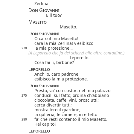
Zerlina.
Don Giovanni
E il tuo?
Masetto
Masetto.
Don Giovanni
O caro il mio Masetto!
cara la mia Zerlina! v'esibisco
la mia protezione…
270
(A Leporello che fa dei scherzi alle altre contadine.)
Leporello…
Cosa fai lì, birbone?
Leporello
Anch'io, caro padrone,
esibisco la mia protezione.
Don Giovanni
Presto, va' con costor: nel mio palazzo
conducili sul fatto; ordina ch'abbiano
275
cioccolata, caffè, vini, prosciutti;
cerca divertir tutti;
mostra loro il giardino,
la galleria, le camere; in effetto
fa' che resti contento il mio Masetto.
280
Hai capito?
Leporello