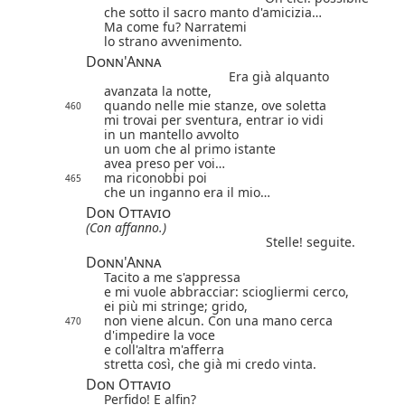
che sotto il sacro manto d'amicizia…
Ma come fu? Narratemi
lo strano avvenimento.
Donn'Anna
Era già alquanto
avanzata la notte,
quando nelle mie stanze, ove soletta
460
mi trovai per sventura, entrar io vidi
in un mantello avvolto
un uom che al primo istante
avea preso per voi…
ma riconobbi poi
465
che un inganno era il mio…
Don Ottavio
(Con affanno.)
Stelle! seguite.
Donn'Anna
Tacito a me s'appressa
e mi vuole abbracciar: sciogliermi cerco,
ei più mi stringe; grido,
non viene alcun.
Con una mano cerca
470
d'impedire la voce
e coll'altra m'afferra
stretta così, che già mi credo vinta.
Don Ottavio
Perfido! E alfin?