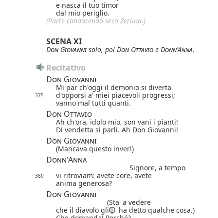
e nasca il tuo timor
dal mio periglio.
(Parte conducendo seco Zerlina.)
SCENA XI
Don Giovanni
solo, poi
Don Ottavio
e
Donn'Anna
.
Recitativo
Don Giovanni
Mi par ch'oggi il demonio si diverta
d'opporsi a' miei piacevoli progressi;
375
vanno mal tutti quanti.
Don Ottavio
Ah ch'ora, idolo mio, son vani i pianti!
Di vendetta si parli. Ah Don Giovanni!
Don Giovanni
(Mancava questo inver!)
Donn'Anna
Signore, a tempo
vi ritroviam: avete core, avete
380
anima generosa?
Don Giovanni
(Sta' a vedere
che il diavolo gli
ha detto qualche cosa.)
Che domanda! Perché?