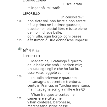
Donna Elvira
Il scellerato
m'ingannò, mi tradì!
Leporello
Eh consolatevi:
non siete voi,
non foste e non sarete
190
né la prima né l'ultima; guardate,
questo non picciol libro è tutto pieno
dei nomi di sue belle;
ogni villa, ogni borgo, ogni paese
è testimon di sue donnesche imprese.
195
o
N
4
 Aria
Leporello
Madamina, il catalogo è questo
delle belle che amò il padron mio;
un catalogo egli è che ho fatt'io,
osservate, leggete con me.
200
In Italia seicento e quaranta,
in Lamagna duecento e trentuna,
cento in Francia, in Turchia novantuna,
ma in Ispagna son già mille e tre.
V'han fra queste contadine,
cameriere e cittadine,
205
v'han contesse, baronesse,
marchesane, principesse,