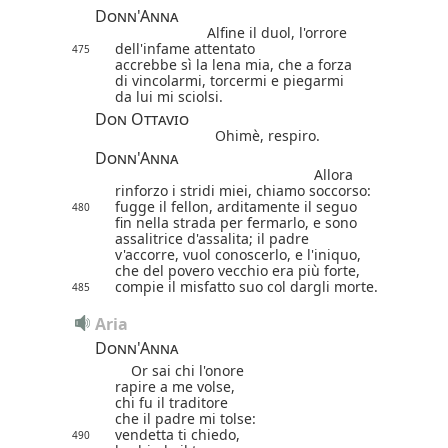
Donn'Anna
Alfine il duol, l'orrore
dell'infame attentato
475
accrebbe sì la lena mia, che a forza
di vincolarmi, torcermi e piegarmi
da lui mi sciolsi.
Don Ottavio
Ohimè, respiro.
Donn'Anna
Allora
rinforzo i stridi miei,
chiamo soccorso:
fugge il fellon, arditamente il seguo
480
fin nella strada per fermarlo, e sono
assalitrice d'assalita; il padre
v'accorre, vuol conoscerlo, e l'iniquo,
che del povero vecchio era più forte,
compie il misfatto suo col dargli morte.
485
Aria
Donn'Anna
Or sai chi l'onore
rapire a me volse,
chi fu il traditore
che il padre mi tolse:
vendetta ti chiedo,
490