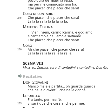
poco dura de' matti la festa,
ma per me cominciato non ha.
Che piacer, che piacer che sarà!
Coro di contadini
Che piacer, che piacer che sarà!
245
La la la ra la la la la ra la.
Masetto, Zerlina
Vieni, vieni,
carino|
carina
, e godiamo
e cantiamo e balliamo e saltiamo.
Che piacer, che piacer che sarà!
Coro
Ah che piacer, che piacer che sarà!
250
La la la ra la la ra la la ra la.
SCENA VIII
Masetto
,
Zerlina
, coro di contadini e contadine.
Don Gio
Recitativo
Don Giovanni
Manco male è partita… oh guarda guarda
che bella gioventù, che belle donne!
Leporello
Fra tante, per mia fé,
vi sarà qualche cosa anche per me.
255