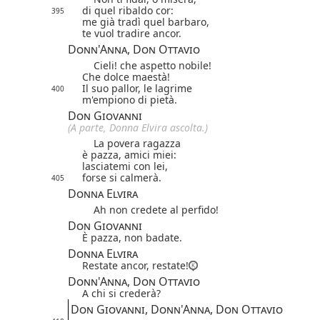
di quel ribaldo cor:
395
me già tradì quel barbaro,
te vuol tradire ancor.
Donn'Anna, Don Ottavio
Cieli! che aspetto nobile!
Che dolce maestà!
Il suo pallor, le lagrime
400
m'empiono di pietà.
Don Giovanni
(A parte, Donna Elvira ascolta.)
La povera ragazza
è pazza, amici miei:
lasciatemi con lei,
forse si calmerà.
405
Donna Elvira
Ah non credete al perfido!
Don Giovanni
È pazza, non badate.
Donna Elvira
Restate ancor, restate!
Donn'Anna, Don Ottavio
A chi si crederà?
Don Giovanni, Donn'Anna, Don Ottavio