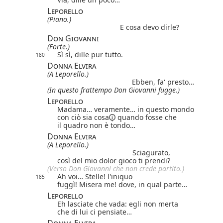
Leporello
(Piano.)
E cosa devo dirle?
Don Giovanni
(Forte.)
Sì sì, dille pur tutto.
180
Donna Elvira
(A Leporello.)
Ebben, fa' presto…
(In questo frattempo Don Giovanni fugge.)
Leporello
Madama… veramente… in questo mondo
con ciò sia cosa
quando fosse che
il quadro non è tondo…
Donna Elvira
(A Leporello.)
Sciagurato,
così del mio dolor gioco ti prendi?
(Verso Don Giovanni che non crede partito.)
Ah voi… Stelle! l'iniquo
185
fuggì! Misera me! dove, in qual parte…
Leporello
Eh lasciate che vada: egli non merta
che di lui ci pensiate…