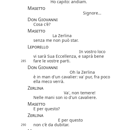
Ho capito: andiam.
Masetto
Signore…
Don Giovanni
Cosa c'è?
Masetto
La Zerlina
senza me non può star.
Leporello
In vostro loco
vi sarà Sua Eccellenza, e saprà bene
fare le vostre parti.
285
Don Giovanni
Oh la Zerlina
è in man d'un cavalier: va' pur, fra poco
ella meco verrà.
Zerlina
Va', non temere!
Nelle mani son io d'un cavaliere.
Masetto
E per questo?
Zerlina
E per questo
non c'è da dubitar.
290