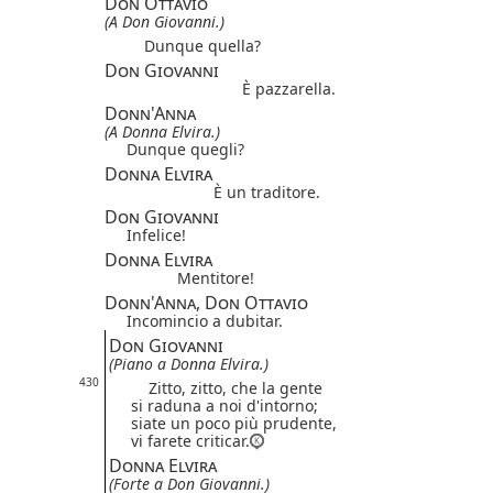
Don Ottavio
(A Don Giovanni.)
Dunque quella?
Don Giovanni
È pazzarella.
Donn'Anna
(A Donna Elvira.)
Dunque quegli?
Donna Elvira
È un traditore.
Don Giovanni
Infelice!
Donna Elvira
Mentitore!
Donn'Anna, Don Ottavio
Incomincio a dubitar.
Don Giovanni
(Piano a Donna Elvira.)
430
Zitto, zitto, che la gente
si raduna a noi d'intorno;
siate un poco più prudente,
vi farete criticar.
Donna Elvira
(Forte a Don Giovanni.)