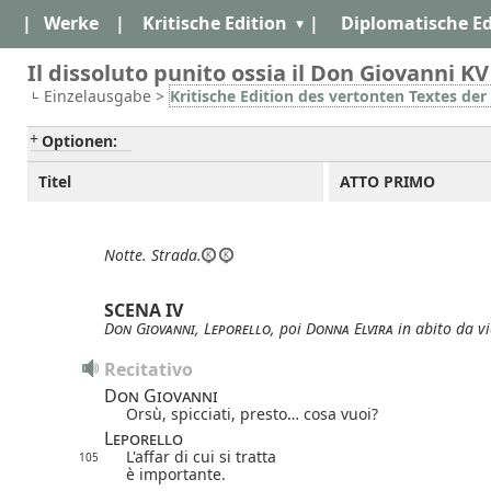
|
Werke
|
Kritische Edition
|
Diplomatische Ed
Il dissoluto punito ossia il Don Giovanni KV
Einzelausgabe >
Kritische Edition des vertonten Textes der
Optionen:
Titel
ATTO PRIMO
Notte.
Strada.
SCENA IV
Don Giovanni
,
Leporello
, poi
Donna Elvira
in abito da v
Recitativo
Don Giovanni
Orsù, spicciati, presto… cosa vuoi?
Leporello
L'affar di cui si tratta
105
è importante.