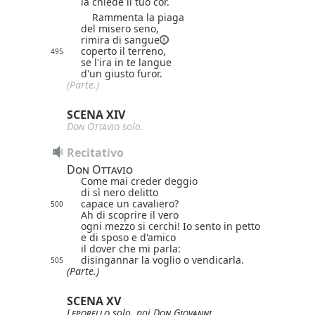
la chiede il tuo cor.
Rammenta la piaga
del misero seno,
rimira di sangue
coperto il terreno,
495
se l'ira in te langue
d'un giusto furor.
(Parte.)
SCENA XIV
Don Ottavio
solo.
Recitativo
Don Ottavio
Come mai creder deggio
di sì nero delitto
capace un cavaliero?
500
Ah di scoprire il vero
ogni mezzo si cerchi! Io sento in petto
e di sposo e d'amico
il dover che mi parla:
disingannar la voglio o vendicarla.
505
(Parte.)
SCENA XV
Leporello
solo, poi
Don Giovanni
.