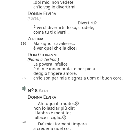
Idol mio, non vedete
ch'io voglio divertirmi…
Donna Elvira
(Forte.)
Divertirti?
È vero! divertirti! Io so, crudele,
come tu ti diverti…
Zerlina
Ma signor cavaliere…
360
è ver quel ch'ella dice?
Don Giovanni
(Piano a Zerlina.)
La povera infelice
è di me innamorata, e per pietà
deggio fingere amore,
ch'io son per mia disgrazia uom di buon core.
365
o
N
8
 Aria
Donna Elvira
Ah fuggi il traditor,
non lo lasciar più dir:
il labbro è mentitor,
fallace il ciglio.
370
Da' miei tormenti impara
a creder a quel cor,