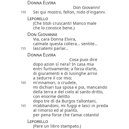
Donna Elvira
Don Giovanni!
Sei qui mostro, fellon, nido d'inganni.
150
Leporello
(Che titoli cruscanti! Manco male
che lo conosce bene.)
Don Giovanni
Via, cara Donna Elvira,
calmate questa collera… sentite…
lasciatemi parlar…
155
Donna Elvira
Cosa puoi dire
dopo azion sì nera? In casa mia
entri furtivamente; a forza d'arte,
di giuramenti e di lusinghe arrivi
a sedurre il cor mio;
m'innamori, o crudele,
160
mi dichiari tua sposa e poi, mancando
della terra e del cielo al santo dritto,
con enorme delitto
dopo tre dì da Burgos t'allontani,
m'abbandoni, mi fuggi e lasci in preda
165
al rimorso ed al pianto,
per pena forse che t'amai cotanto!
Leporello
(Pare un libro stampato.)