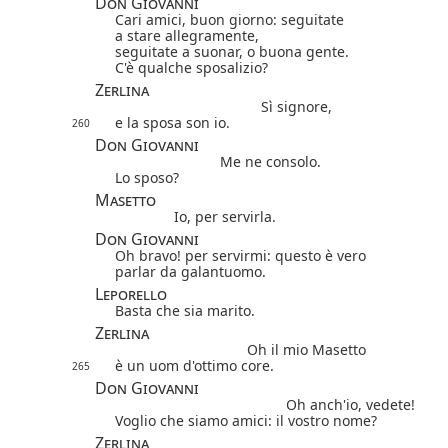
Don Giovanni
Cari amici, buon giorno: seguitate
a stare allegramente,
seguitate a suonar, o buona gente.
C'è qualche sposalizio?
Zerlina
Sì signore,
e la sposa son io.
260
Don Giovanni
Me ne consolo.
Lo sposo?
Masetto
Io, per servirla.
Don Giovanni
Oh bravo! per servirmi: questo è vero
parlar da galantuomo.
Leporello
Basta che sia marito.
Zerlina
Oh il mio Masetto
è un uom d'ottimo core.
265
Don Giovanni
Oh anch'io, vedete!
Voglio che siamo amici: il vostro nome?
Zerlina