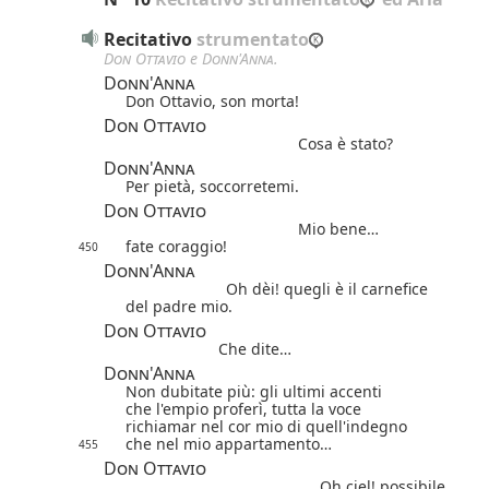
Recitativo
 strumentato
Don Ottavio
e
Donn'Anna
.
Donn'Anna
Don Ottavio, son morta!
Don Ottavio
Cosa è stato?
Donn'Anna
Per pietà, soccorretemi.
Don Ottavio
Mio bene…
fate coraggio!
450
Donn'Anna
Oh dèi!
quegli è il carnefice
del padre mio.
Don Ottavio
Che dite…
Donn'Anna
Non dubitate più: gli ultimi accenti
che l'empio proferì, tutta la voce
richiamar nel cor mio di quell'indegno
che nel mio appartamento…
455
Don Ottavio
Oh ciel! possibile