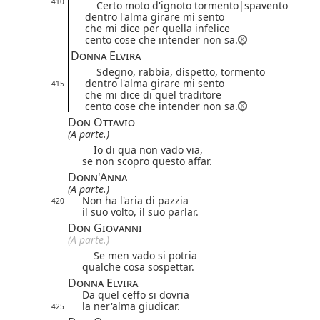
410
Certo moto d'ignoto
tormento|
spavento
dentro l'alma girare mi sento
che mi dice per quella infelice
cento cose che intender non sa.
Donna Elvira
Sdegno, rabbia, dispetto, tormento
dentro l'alma girare mi sento
415
che mi dice di quel traditore
cento cose che intender non sa.
Don Ottavio
(A parte.)
Io di qua non vado via,
se non scopro questo affar.
Donn'Anna
(A parte.)
Non ha l'aria di pazzia
420
il suo volto, il suo parlar.
Don Giovanni
(A parte.)
Se men vado si potria
qualche cosa sospettar.
Donna Elvira
Da quel ceffo si dovria
la ner'alma giudicar.
425