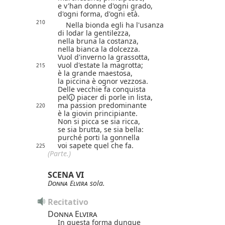
e v'han donne d'ogni grado,
d'ogni forma, d'ogni età.
210
Nella bionda egli ha l'usanza
di lodar la gentilezza,
nella bruna la costanza,
nella bianca la dolcezza.
Vuol d'inverno la grassotta,
vuol d'estate la magrotta;
215
è la grande maestosa,
la piccina è ognor vezzosa.
Delle vecchie fa conquista
pel
piacer di porle in lista,
ma passion predominante
220
è la giovin principiante.
Non si picca se sia ricca,
se sia brutta, se sia bella:
purché porti la gonnella
voi sapete quel che fa.
225
(Parte.)
SCENA VI
Donna Elvira
sola.
Recitativo
Donna Elvira
In questa forma dunque