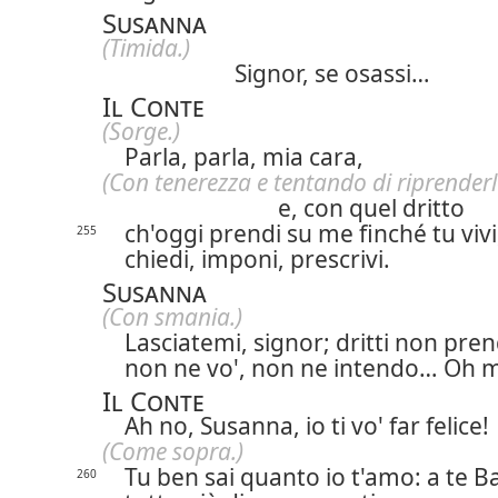
Susanna
(Timida.)
Signor, se osassi…
Il Conte
(Sorge.)
Parla, parla, mia cara,
(Con tenerezza e tentando di riprender
e, con quel dritto
ch'oggi prendi su me finché tu vivi
255
chiedi, imponi, prescrivi.
Susanna
(Con smania.)
Lasciatemi, signor; dritti non pre
non ne vo', non ne intendo… Oh me
Il Conte
Ah no, Susanna, io ti vo' far felice!
(Come sopra.)
Tu ben sai quanto io t'amo: a te Ba
260