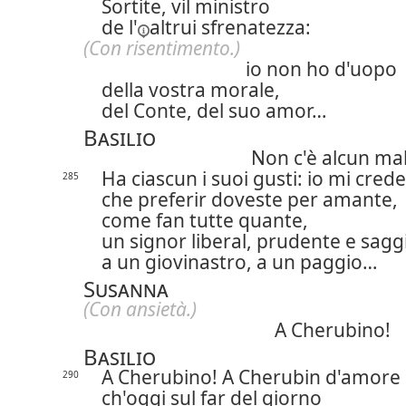
Sortite, vil ministro
de l'
altrui sfrenatezza:
(Con risentimento.)
io non ho d'uopo
della vostra morale,
del Conte, del suo amor…
Basilio
Non c'è alcun mal
Ha ciascun i suoi gusti: io mi cred
285
che preferir doveste per amante,
come fan tutte quante,
un signor liberal, prudente e sagg
a un giovinastro, a un paggio…
Susanna
(Con ansietà.)
A Cherubino!
Basilio
A Cherubino! A Cherubin d'amore
290
ch'oggi sul far del giorno