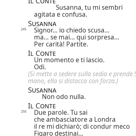
Il Conte
Susanna, tu mi sembri
agitata e confusa.
Susanna
Signor… io chiedo scusa…
245
ma… se mai… qui sorpresa…
Per carità! Partite.
Il Conte
Un momento e ti lascio.
Odi.
(Si mette a sedere sulla sedia e prende
mano,
ella si distacca con forza.)
Susanna
Non odo nulla.
Il Conte
Due parole. Tu sai
250
che ambasciatore a Londra
il re mi dichiarò; di condur meco
Figaro destinai…