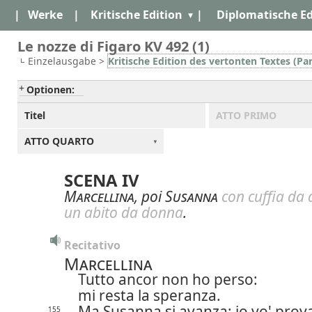
|
Werke
|
Kritische Edition
|
Diplomatische Ed
Le nozze di Figaro KV 492 (1)
Einzelausgabe >
Kritische Edition des vertonten Textes (Par
Optionen:
Titel
ATTO PRIMO
ATTO QUARTO
SCENA IV
Marcellina
, poi
Susanna
con cuffia da 
un abito da donna
.
Recitativo
Marcellina
Tutto ancor non ho perso:
mi resta la speranza.
Ma Susanna si avanza: io vo' pro
155