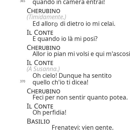
quando in camera entrai!
365
Cherubino
(Timidamente.)
Ed allor
di dietro io mi celai.
Il Conte
E quando io là mi posi?
Cherubino
Allor io pian mi volsi e qui m'ascosi
Il Conte
(A Susanna.)
Oh cielo! Dunque ha sentito
quello ch'io ti dicea!
370
Cherubino
Feci per non sentir quanto potea.
Il Conte
Oh perfidia!
Basilio
Frenatevi: vien gente.