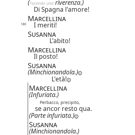
(
riverenza.)
Facendo una
Di Spagna l'amore!
Marcellina
I meriti!
180
Susanna
L'abito!
Marcellina
Il posto!
Susanna
(Minchionandola.)
L'età!
Marcellina
(Infuriata.)
Perbacco, precipito,
se ancor resto qua.
(Parte infuriata.)
Susanna
(Minchionandola.)