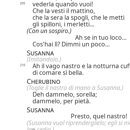
vederla quando vuoi!
205
Che la vesti il mattino,
che la sera la spogli, che le metti
gli spilloni, i merletti…
(Con un sospiro.)
Ah se in tuo loco…
Cos'hai lì? Dimmi un poco…
Susanna
(Imitandolo.)
Ah il vago nastro e la notturna cuf
210
di comare sì bella.
Cherubino
(Toglie il nastro di mano a Susanna.)
Deh dammelo, sorella;
dammelo, per pietà.
Susanna
Presto, quel nastro!
(Susanna vuol riprenderglielo;
egli si m
la
sedia.)