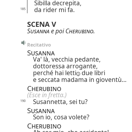
Sibilla decrepita,
da rider mi fa.
185
SCENA V
Susanna
e poi
Cherubino
.
Recitativo
Susanna
Va' là, vecchia pedante,
dottoressa arrogante,
perché hai
letti
due libri
e seccata madama in gioventù…
Cherubino
(Esce in fretta.)
Susannetta, sei tu?
190
Susanna
Son io, cosa volete?
Cherubino