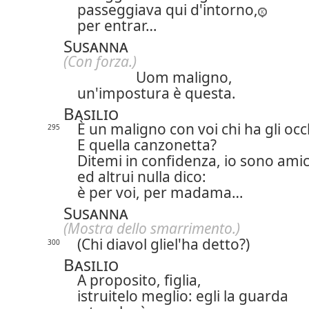
passeggiava qui d'intorno,
per entrar…
Susanna
(Con forza.)
Uom maligno,
un'impostura è questa.
Basilio
È un maligno con voi chi ha gli occh
295
E quella canzonetta?
Ditemi in confidenza, io sono ami
ed altrui nulla dico:
è per voi, per madama…
Susanna
(Mostra dello smarrimento.)
(Chi diavol gliel'ha detto?)
300
Basilio
A proposito, figlia,
istruitelo meglio: egli la guarda