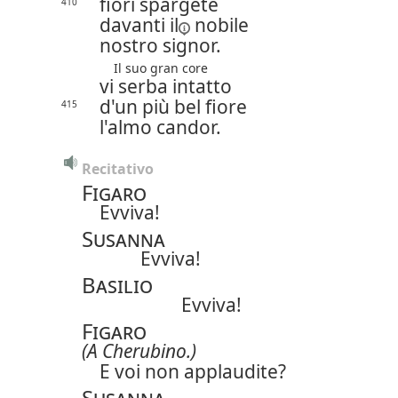
fiori spargete
410
davanti
il
nobile
nostro signor.
Il suo gran core
vi serba intatto
d'un più bel fiore
415
l'almo candor.
Recitativo
Figaro
Evviva!
Susanna
Evviva!
Basilio
Evviva!
Figaro
(A Cherubino.)
E voi non applaudite?
Susanna