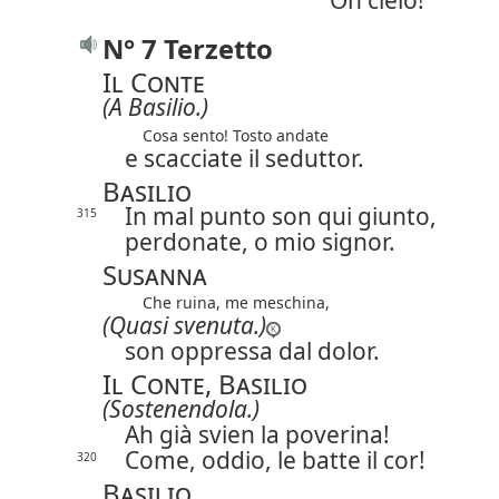
Oh cielo!
N° 7 Terzetto
Il Conte
(A Basilio.)
Cosa sento! Tosto andate
e scacciate il seduttor.
Basilio
In mal punto son qui giunto,
315
perdonate, o mio signor.
Susanna
Che ruina, me meschina,
(Quasi svenuta.)
son oppressa dal dolor.
Il Conte, Basilio
(Sostenendola.)
Ah già svien la poverina!
Come, oddio, le batte il cor!
320
Basilio