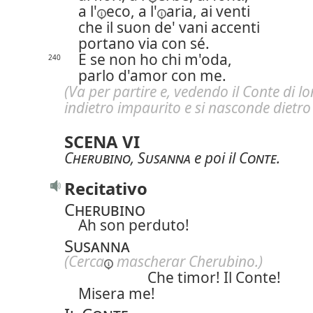
a l'
eco,
a l'
aria, ai venti
che il suon de' vani accenti
portano via con sé.
E se non ho chi m'oda,
240
parlo d'amor con me.
(Va per partire e, vedendo il Conte di l
indietro impaurito e si nasconde dietro 
SCENA VI
Cherubino
,
Susanna
e poi il
Conte
.
Recitativo
Cherubino
Ah son perduto!
Susanna
(
Cerca
mascherar Cherubino.)
Che timor! Il Conte!
Misera me!