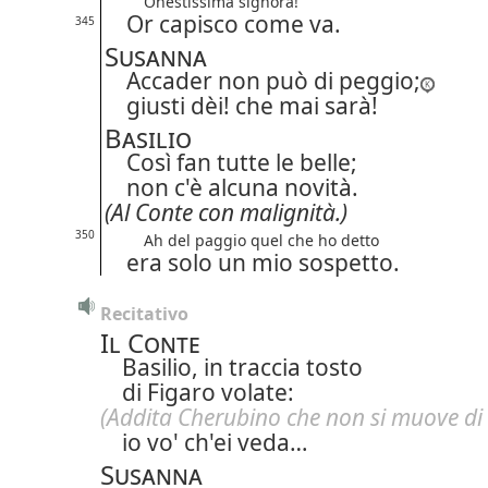
Onestissima signora!
Or capisco come va.
345
Susanna
Accader non può di peggio;
giusti dèi! che mai sarà!
Basilio
Così fan tutte le belle;
non c'è alcuna novità.
(Al Conte
con malignità.)
350
Ah del paggio quel che ho detto
era solo un mio sospetto.
Recitativo
Il Conte
Basilio, in traccia tosto
di Figaro volate:
(Addita Cherubino che non si muove di 
io vo' ch'ei veda…
Susanna