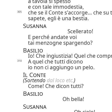
a tavola sì spesso
e con tale immodestia,
che se il Conte s'accorge… che su 
305
sapete, egli è una bestia.
Susanna
Scellerato!
E perché andate voi
tai menzogne spargendo?
Basilio
Io! Che ingiustizia! Quel che comp
A quel che tutti dicono
310
io non ci aggiungo un pelo.
Il Conte
(Sortendo
dal loco etc.
)
Come! Che dicon tutti?
Basilio
Oh bella!
Susanna