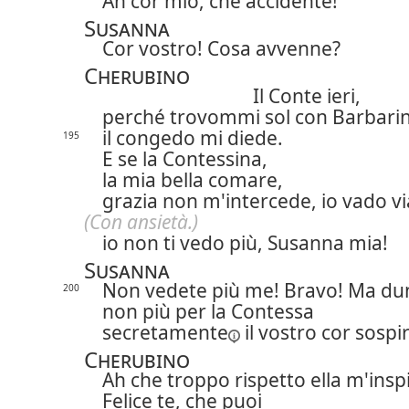
Ah cor mio, che accidente!
Susanna
Cor vostro! Cosa avvenne?
Cherubino
Il Conte ieri,
perché trovommi sol con Barbarin
il congedo mi diede.
195
E se la Contessina,
la mia bella comare,
grazia non m'intercede, io vado vi
(Con ansietà.)
io non ti vedo più, Susanna mia!
Susanna
Non vedete più me! Bravo! Ma d
200
non più per la Contessa
secretamente
il vostro cor sospi
Cherubino
Ah che troppo rispetto ella m'
insp
Felice te, che puoi