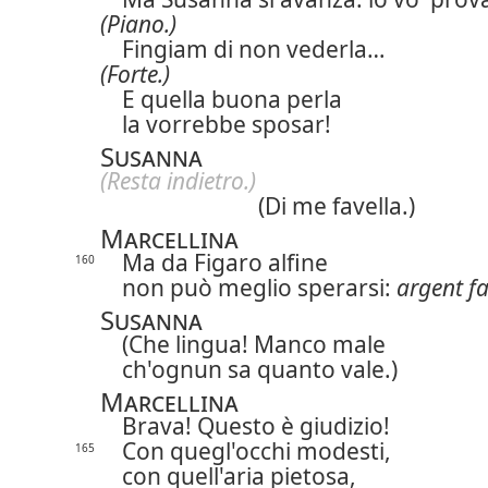
(Piano.)
Fingiam di non vederla…
(Forte.)
E quella buona perla
la vorrebbe sposar!
Susanna
(Resta indietro.)
(Di me favella.)
Marcellina
Ma da Figaro alfine
160
non può meglio sperarsi:
argent fa
Susanna
(Che lingua! Manco male
ch'ognun sa quanto vale.)
Marcellina
Brava! Questo è giudizio!
Con quegl'occhi modesti,
165
con quell'aria pietosa,