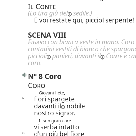
Il Conte
(Lo tira giù
del
sedile.)
E voi restate qui, picciol serpente!
SCENA VIII
Figaro
con bianca veste in mano. Coro 
contadini vestiti di bianco che spargono 
piccioli
panieri, davanti
il
Conte
e ca
coro
.
N° 8 Coro
Coro
Giovani liete,
fiori spargete
375
davanti
il
nobile
nostro signor.
Il suo gran core
vi serba intatto
d'un più bel fiore
380