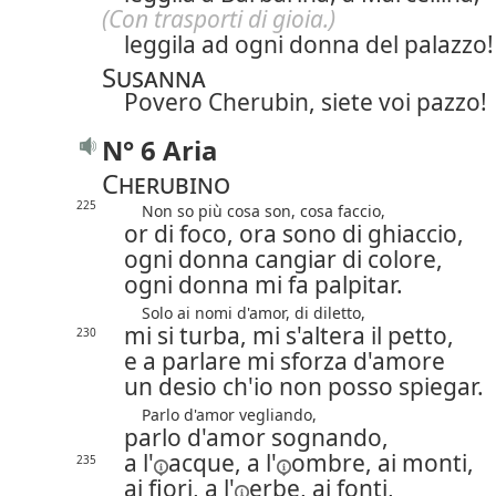
(Con trasporti di gioia.)
leggila ad ogni donna del palazzo!
Susanna
Povero Cherubin, siete voi pazzo!
N° 6 Aria
Cherubino
225
Non so più cosa son, cosa faccio,
or di foco, ora sono di ghiaccio,
ogni donna cangiar di colore,
ogni donna mi fa palpitar.
Solo ai nomi d'amor, di diletto,
mi si turba, mi s'altera il petto,
230
e a parlare mi sforza d'amore
un desio ch'io non posso spiegar.
Parlo d'amor vegliando,
parlo d'amor sognando,
a l'
acque,
a l'
ombre, ai monti,
235
ai fiori,
a l'
erbe, ai fonti,