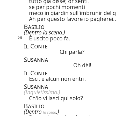
tutto già disse; or senti,
se per pochi momenti
meco in giardin sull'imbrunir del
Ah per questo favore io pagherei
Basilio
(Dentro la scena.)
È uscito poco fa.
265
Il Conte
Chi parla?
Susanna
Oh dèi!
Il Conte
Esci, e alcun non entri.
Susanna
(Inquietissima.)
Ch'io vi lasci qui solo?
Basilio
(Dentro
.)
la scena