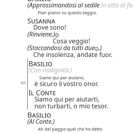
(Approssimandosi al sedile
in atto di f
Pian pianin su questo seggio.
Susanna
Dove sono!
(Rinviene.)
Cosa veggio!
(Staccandosi da
tutti due
.)
Che insolenza, andate fuor.
Basilio
(Con malignità.)
Siamo qui per aiutarvi,
è sicuro il vostro onor.
325
Il Conte
Siamo qui per aiutarti,
non turbarti, o mio tesor.
Basilio
(Al Conte.)
Ah del paggio quel che ho detto