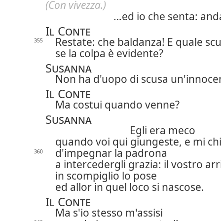
(Con vivezza.)
…ed io che senta: and
Il Conte
Restate: che baldanza! E quale scu
355
se la colpa è evidente?
Susanna
Non ha d'uopo di scusa un'innoce
Il Conte
Ma costui quando venne?
Susanna
Egli era meco
quando voi qui giungeste, e mi ch
d'impegnar la padrona
360
a intercedergli grazia: il vostro arr
in scompiglio lo pose
ed allor in quel loco si nascose.
Il Conte
Ma s'io stesso m'assisi