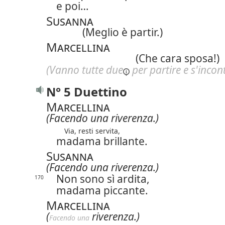
e poi…
Susanna
(Meglio è partir.)
Marcellina
(Che cara sposa!)
(Vanno
tutte due
per partire e s'incon
N° 5 Duettino
Marcellina
(Facendo una riverenza.)
Via, resti servita,
madama brillante.
Susanna
(Facendo una riverenza.)
Non sono sì ardita,
170
madama piccante.
Marcellina
(
riverenza.)
Facendo una