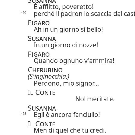
È afflitto, poveretto!
perché il padron lo scaccia dal cast
420
Figaro
Ah in un giorno sì bello!
Susanna
In un giorno di nozze!
Figaro
Quando ognuno v'ammira!
Cherubino
(S'inginocchia.)
Perdono, mio signor…
Il Conte
Nol meritate.
Susanna
Egli è ancora fanciullo!
425
Il Conte
Men di quel che tu credi.