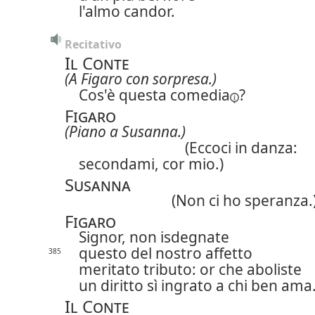
l'almo candor.
Recitativo
Il Conte
(A Figaro con sorpresa.)
Cos'è questa
comedia
?
Figaro
(Piano a Susanna.)
(Eccoci in danza:
secondami, cor mio.)
Susanna
(Non ci ho speranza.
Figaro
Signor, non isdegnate
questo del nostro affetto
385
meritato tributo: or che aboliste
un diritto sì ingrato a chi ben am
Il Conte