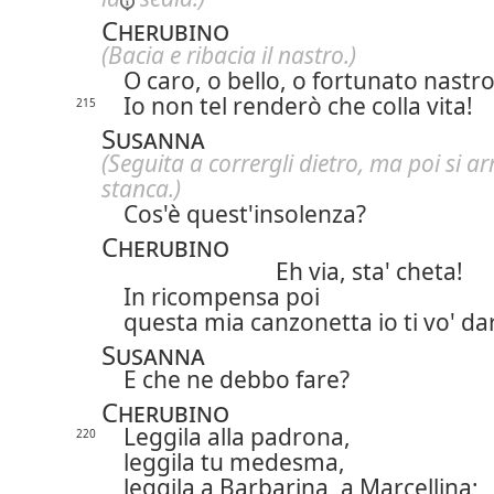
Cherubino
(Bacia e ribacia il nastro.)
O caro, o bello, o fortunato nastro
Io non tel renderò che colla vita!
215
Susanna
(Seguita a corrergli dietro, ma poi si a
stanca.)
Cos'è quest'insolenza?
Cherubino
Eh via, sta' cheta!
In ricompensa poi
questa mia canzonetta io ti vo' da
Susanna
E che ne debbo fare?
Cherubino
Leggila alla padrona,
220
leggila tu medesma,
leggila a Barbarina, a Marcellina;