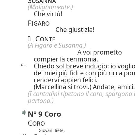
Susanna
(Malignamente.)
Che virtù!
Figaro
Che giustizia!
Il Conte
(A Figaro e Susanna.)
A voi prometto
compier la cerimonia.
Chiedo sol breve indugio: io voglio
405
de' miei più fidi e con più ricca p
rendervi appien felici.
(Marcellina si trovi.) Andate, amici.
(I contadini ripetono il coro, spargono il
partono.)
N° 9 Coro
Coro
Giovani liete,