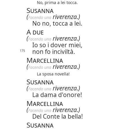
No, prima a lei tocca.
Susanna
(
riverenza.)
Facendo una
No no, tocca a lei.
A due
(
riverenza.)
Facendo una
Io so i dover miei,
non fo inciviltà.
175
Marcellina
(
riverenza.)
Facendo una
La sposa novella!
Susanna
(
riverenza.)
Facendo una
La dama d'onore!
Marcellina
(
riverenza.)
Facendo una
Del Conte la bella!
Susanna