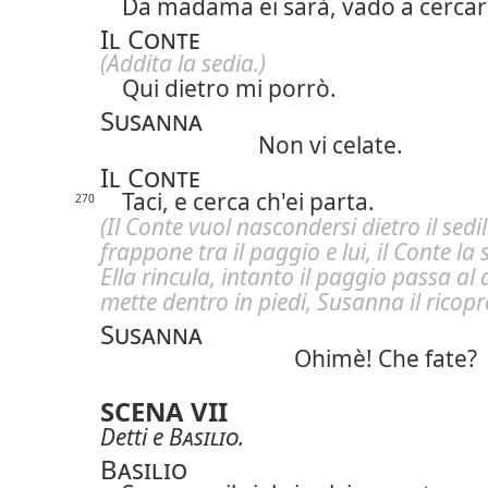
Da madama ei sarà, vado a cercar
Il Conte
(Addita la sedia.)
Qui dietro mi porrò.
Susanna
Non vi celate.
Il Conte
Taci, e cerca ch'ei parta.
270
(Il Conte vuol nascondersi dietro il sedi
frappone tra il paggio e lui, il Conte l
Ella rincula, intanto il paggio passa al d
mette dentro in piedi, Susanna il ricopre
Susanna
Ohimè! Che fate?
SCENA VII
Detti e
Basilio
.
Basilio