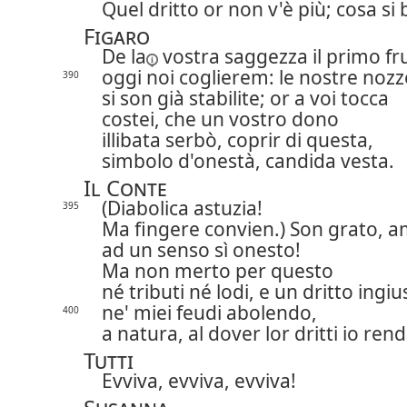
Quel dritto or non v'è più; cosa si
Figaro
De la
vostra saggezza il primo fr
oggi noi coglierem: le nostre nozz
390
si son già stabilite; or a voi tocca
costei, che un vostro dono
illibata serbò, coprir di questa,
simbolo d'onestà, candida vesta.
Il Conte
(Diabolica astuzia!
395
Ma fingere convien.) Son grato, am
ad un senso sì onesto!
Ma non merto per questo
né tributi né lodi, e un dritto ingiu
ne' miei feudi abolendo,
400
a natura, al dover lor dritti io rend
Tutti
Evviva, evviva, evviva!