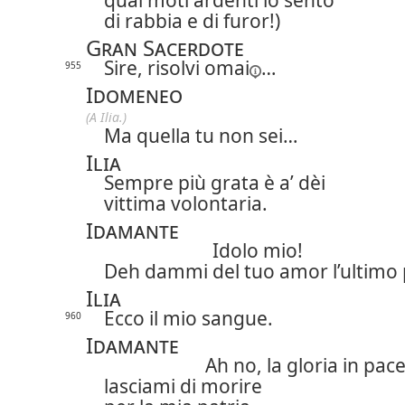
quai moti ardenti io sento
di rabbia e di furor!)
Gran Sacerdote
Sire, risolvi
omai
…
955
Idomeneo
(A Ilia.)
Ma quella tu non sei…
Ilia
Sempre più grata è a’ dèi
vittima volontaria.
Idamante
Idolo mio!
Deh dammi del tuo amor l’ultimo
Ilia
Ecco il mio sangue.
960
Idamante
Ah no, la gloria in pac
lasciami di morire