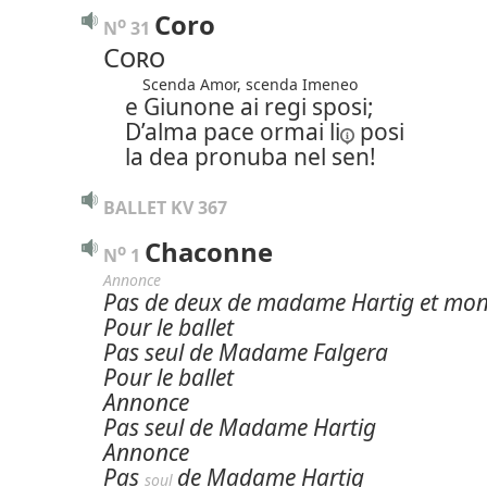
Coro
o
N
 31 
Coro
Scenda Amor, scenda Imeneo
e Giunone ai regi sposi;
D’alma pace ormai
li
posi
la dea pronuba nel sen!
BALLET KV 367
Chaconne
o
N
 1 
Annonce
Pas de deux de madame Hartig et mon
Pour le ballet
Pas seul de Madame Falgera
Pour le ballet
Annonce
Pas seul de Madame Hartig
Annonce
Pas
de Madame Hartig
soul 