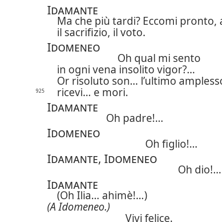
Idamante
Ma che più tardi? Eccomi pronto,
il sacrifizio, il voto.
Idomeneo
Oh qual mi sento
in ogni vena insolito vigor?…
Or risoluto son… l’ultimo ampless
ricevi… e mori.
925
Idamante
Oh padre!…
Idomeneo
Oh figlio!…
Idamante, Idomeneo
Oh dio!…
Idamante
(Oh Ilia… ahimè!…)
(A Idomeneo.)
Vivi felice.