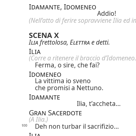
Idamante, Idomeneo
Addio!
(Nell’atto di ferire sopravviene Ilia ed i
SCENA X
Ilia
frettolosa,
Elettra
e detti.
Ilia
(Corre a ritenere il braccio d’Idomeneo.
Ferma, o sire, che fai?
Idomeneo
La vittima io sveno
che promisi a Nettuno.
Idamante
Ilia, t’accheta…
Gran Sacerdote
(A Ilia.)
Deh non turbar il sacrifizio…
930
Ilia