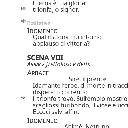
Eterna è tua gloria:
trionfa, o signor.
860
Recitativo
Idomeneo
Qual risuona qui intorno
applauso di vittoria?
SCENA VIII
Arbace
frettoloso e detti.
Arbace
Sire, il prence,
Idamante l’eroe, di morte in tracc
disperato correndo
il trionfo trovò. Sull’empio mostro
865
scagliossi furibondo, il vinse e ucc
Eccoci salvi alfin.
Idomeneo
Ahimè! Nettuno