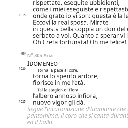
rispettate, eseguite ubbidienti,
come i miei eseguiste e rispettast
onde grato io vi son: questa è la l
1015
Eccovi la real sposa. Mirate
in questa bella coppia un don del 
serbato a voi. Quanto a sperar vi l
Oh Creta fortunata! Oh me felice!
o
N
 30a Aria
Idomeneo
1020
Torna la pace al core,
torna lo spento ardore,
fiorisce in me l’età.
Tal la stagion di Flora
l’albero annoso infiora,
nuovo vigor gli dà.
1025
Segue l’incoronazione d’Idamante che s
pantomima, il coro che si canta durant
ed il ballo.