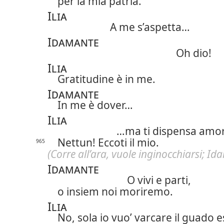
per la mia patria.
Ilia
A me s’aspetta…
Idamante
Oh dio!
Ilia
Gratitudine è in me.
Idamante
In me è dover…
Ilia
…ma ti dispensa amo
Nettun! Eccoti il mio.
965
(Corre all’ara, vuole inginocchiarsi; Ida
Idamante
O vivi e parti,
o insiem noi moriremo.
Ilia
No, sola io vuo’ varcare il guado 