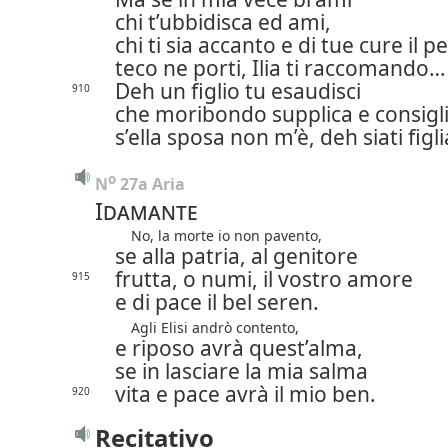
chi t’ubbidisca ed ami,
chi ti sia accanto e di tue cure il p
teco ne porti, Ilia ti raccomando…
Deh un figlio tu esaudisci
910
che moribondo supplica e consigli
s’ella sposa non m’è, deh siati figli
o
N
 27a Aria
Idamante
No, la morte io non pavento,
se alla patria, al genitore
frutta, o numi, il vostro amore
915
e di pace il bel seren.
Agli Elisi andrò contento,
e riposo avrà quest’alma,
se in lasciare la mia salma
vita e pace avrà il mio ben.
920
Recitativo