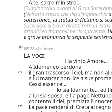
A te, sacro ministro…
(S’inginocchia avanti al Gran Sacerdote
(
Nell’atto stesso che Ilia s’inginocchia
s
sotterraneo, la statua di Nettuno si scu
Sacerdote si trova avanti l’ara in estas
attoniti ed immobili per lo spavento.
Un
e grave pronunzia la seguente sentenza 
o
N
 28a La Voce
La Voce
Ha vinto Amore…
A Idomeneo perdona
il gran trascorso il ciel, ma non al 
970
a lui mancar non lice a sue prom
Cessi esser re…
lo sia Idamante… ed Il
a lui sia sposa, e fia pago Nettuno
contento il ciel, premiata l’innoce
La pace renderà di Creta al regno
975