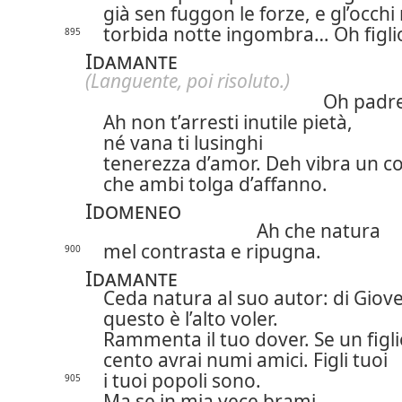
già sen fuggon le forze, e gl’occhi
torbida notte
ingombra… Oh figli
895
Idamante
(Languente, poi risoluto.)
Oh padr
Ah non t’arresti inutile pietà,
né vana ti lusinghi
tenerezza d’amor.
Deh vibra un c
che ambi tolga d’affanno.
Idomeneo
Ah che natura
mel contrasta e ripugna.
900
Idamante
Ceda natura al suo autor: di Giov
questo è l’alto voler.
Rammenta il tuo dover. Se un figli
cento avrai numi amici. Figli tuoi
i tuoi popoli sono.
905
Ma se in mia vece brami