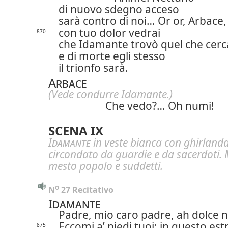
di nuovo sdegno acceso
sarà contro di noi… Or or, Arbace,
con tuo dolor vedrai
870
che Idamante trovò quel che cerc
e di morte egli stesso
il trionfo sarà.
Arbace
(Vede condurre Idamante.)
Che vedo?… Oh numi!
SCENA IX
Idamante
in veste bianca con ghirlanda 
circondato da guardie e da sacerdoti. 
mesto popolo e suddetti.
o
N
 27 Recitativo
Idamante
Padre, mio caro padre, ah dolce 
Eccomi a’ piedi tuoi: in questo es
875