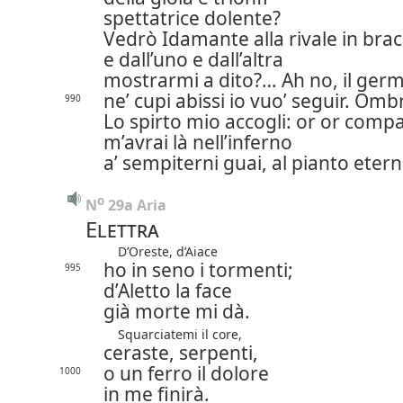
spettatrice dolente?
Vedrò Idamante alla rivale in brac
e dall’uno e dall’altra
mostrarmi a dito?…
Ah no, il ger
ne’ cupi abissi io vuo’ seguir.
Ombra
990
Lo spirto mio accogli:
or or comp
m’avrai là nell’inferno
a’ sempiterni guai, al pianto etern
o
N
 29a Aria
Elettra
D’Oreste, d’Aiace
ho in seno i tormenti;
995
d’Aletto la face
già morte mi dà.
Squarciatemi il core,
ceraste, serpenti,
o un ferro il dolore
1000
in me finirà.