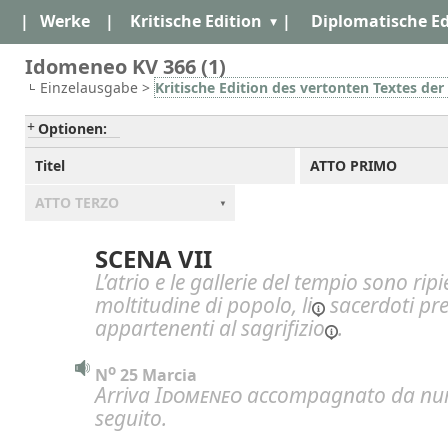
|
Werke
|
Kritische Edition
|
Diplomatische Ed
Idomeneo KV 366 (1)
Einzelausgabe >
Kritische Edition des vertonten Textes d
Optionen:
Titel
ATTO PRIMO
ATTO TERZO
SCENA VII
L’atrio e le gallerie del tempio sono rip
moltitudine di popolo,
li
sacerdoti pr
appartenenti al
sagrifizio
.
o
N
 25 Marcia
Arriva
Idomeneo
accompagnato da num
seguito.