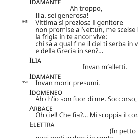
Idamante
Ah troppo,
Ilia, sei generosa!
Vittima sì preziosa il genitore
945
non promise a Nettun, me scelse il
la frigia in te ancor vive:
chi sa a qual fine il ciel ti serba in 
e della Grecia in sen?…
Ilia
Invan m’alletti.
Idamante
Invan morir presumi.
950
Idomeneo
Ah ch’io son fuor di me. Soccorso,
Arbace
Oh ciel! Che fia?… Mi scoppia il co
Elettra
(In petto