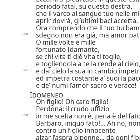
periodo fatal, su questa destra,
che il varco al sangue tuo nelle m
aprir dovrà, gl’ultimi baci accetta.
Ora comprendo che il tuo turba
sdegno non era già, ma amor pat
880
O mille volte e mille
fortunato Idamante,
se chi vita ti diè vita ti toglie,
e togliendola a te la rende al cielo
e dal cielo la sua in cambio impetr
885
ed impetra costante a’ suoi la pac
e de’ numi l’amor sacro e verace!
Idomeneo
Oh figlio! Oh caro figlio!
Perdona: il crudo uffizio
in me scelta non è, pena è del fato
890
Barbaro, iniquo fato!… Ah no, no
contro un figlio innocente
alzar l’aspra bipenne… da ogni fib