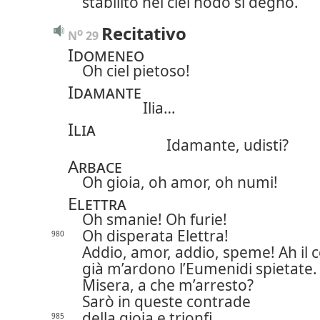
stabilito nel ciel nodo sì degno.
Recitativo
o
N
 29 
Idomeneo
Oh ciel pietoso!
Idamante
Ilia…
Ilia
Idamante, udisti?
Arbace
Oh gioia, oh amor, oh numi!
Elettra
Oh smanie! Oh furie!
Oh disperata Elettra!
980
Addio, amor, addio, speme! Ah il 
già m’ardono l’Eumenidi spietate.
Misera, a che m’arresto?
Sarò in queste contrade
della gioia e trionfi
985