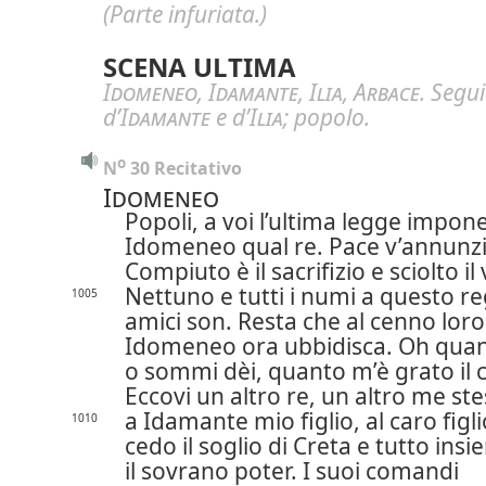
(Parte infuriata.)
SCENA ULTIMA
Idomeneo
,
Idamante
,
Ilia
,
Arbace
. Segui
d’
Idamante
e d’
Ilia
; popolo.
o
N
 30 Recitativo
Idomeneo
Popoli, a voi l’ultima legge impon
Idomeneo qual re. Pace v’annunzi
Compiuto è il sacrifizio e sciolto il
Nettuno e tutti i numi a questo r
1005
amici son. Resta che al cenno loro
Idomeneo ora ubbidisca. Oh quan
o sommi dèi, quanto m’è grato il 
Eccovi un altro re, un altro me ste
a Idamante mio figlio, al caro figli
1010
cedo il soglio di Creta e tutto ins
il sovrano poter. I suoi comandi