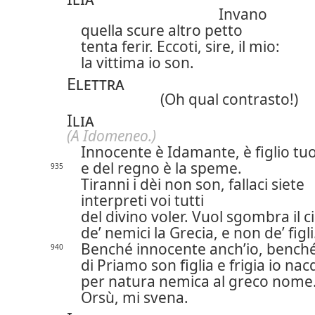
Invano
quella scure altro petto
tenta ferir. Eccoti, sire, il mio:
la vittima io son.
Elettra
(Oh qual contrasto!)
Ilia
(A Idomeneo.)
Innocente è Idamante, è figlio tuo
e del regno è la speme.
935
Tiranni i dèi non son, fallaci siete
interpreti voi tutti
del divino voler. Vuol sgombra il c
de’ nemici la Grecia, e non de’ figli
Benché innocente anch’io, benché
940
di Priamo son figlia e frigia io nac
per natura nemica al greco nome
Orsù, mi svena.