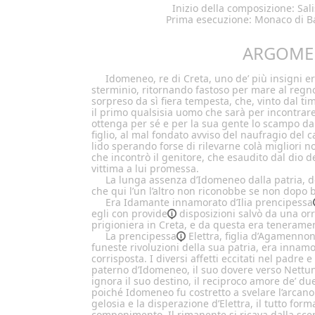
Inizio della composizione: Sa
Prima esecuzione: Monaco di B
ARGOME
Idomeneo, re di Creta, uno de’ più insigni er
sterminio, ritornando fastoso per mare al regno
sorpreso da sì fiera tempesta, che, vinto dal tim
il primo qualsisia uomo che sarà per incontrare 
ottenga per sé e per la sua gente lo scampo d
figlio, al mal fondato avviso del naufragio del 
lido sperando forse di rilevarne colà migliori no
che incontrò il genitore, che esaudito dal dio d
vittima a lui promessa.
La lunga assenza d’Idomeneo dalla patria, do
che qui l’un l’altro non riconobbe se non dopo
Era Idamante innamorato d’Ilia
prencipessa
egli con
provide
disposizioni salvò da una orr
prigioniera in Creta, e da questa era tenerame
La
prencipessa
Elettra, figlia d’Agamennone
funeste rivoluzioni della sua patria, era innam
corrisposta. I diversi affetti eccitati nel padre e
paterno d’Idomeneo, il suo dovere verso Nettuno
ignora il suo destino, il reciproco amore de’ d
poiché Idomeneo fu costretto a svelare l’arcano e
gelosia e la disperazione d’Elettra, il tutto fo
componimento. Il rimanente si ricava dalla sce