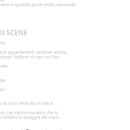
aliano in qualche parte imitò, riducendo
I SCENE
imo:
ersi appartamenti destinati ad Ilia.
irupi. Rottami di navi sul lido.
ondo:
gge.
rzo:
 di cui si vede da un lato il
o, con vastissimo atrio che lo
n lontano la spiaggia del mare.