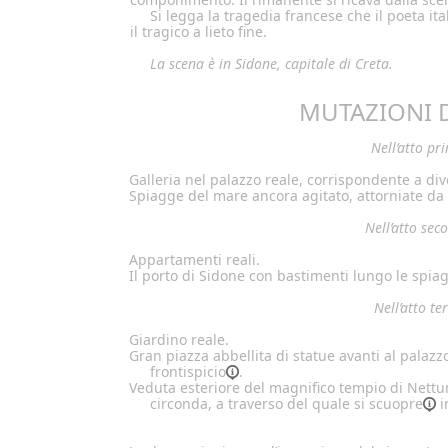
Si legga la tragedia francese che il poeta it
il tragico a lieto fine.
La scena è in Sidone, capitale di Creta.
MUTAZIONI D
Nell’atto pr
Galleria nel palazzo reale, corrispondente a div
Spiagge del mare ancora agitato, attorniate da d
Nell’atto sec
Appartamenti reali.
Il porto di Sidone con bastimenti lungo le spia
Nell’atto te
Giardino reale.
Gran piazza abbellita di statue avanti al palazzo,
frontispicio
.
Veduta esteriore del magnifico tempio di Nettun
circonda, a traverso del quale si
scuopre
i