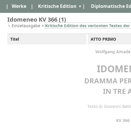
|
Werke
|
Kritische Edition
|
Diplomatische Ed
Idomeneo KV 366 (1)
Einzelausgabe >
Kritische Edition des vertonten Textes d
Titel
ATTO PRIMO
Wolfgang Amadé
IDOME
DRAMMA PER
IN TRE 
Testo di Giovanni Batt
KV 366