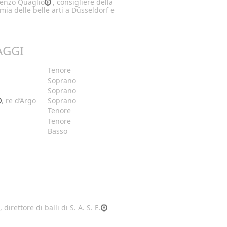
renzo Quaglio
, consigliere della
mia delle belle arti a Düsseldorf e
AGGI
Tenore
Soprano
Soprano
, re d’Argo
Soprano
Tenore
Tenore
Basso
, direttore di balli di S. A. S. E.