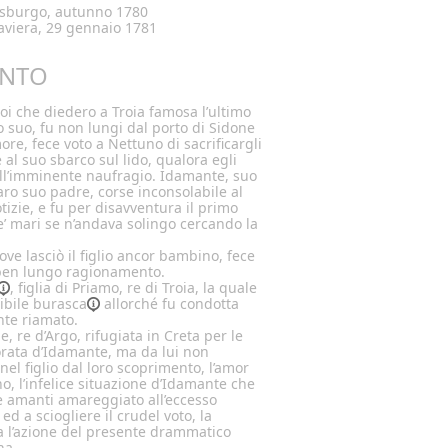
lisburgo, autunno 1780
aviera, 29 gennaio 1781
NTO
oi che diedero a Troia famosa l’ultimo
 suo, fu non lungi dal porto di Sidone
ore, fece voto a Nettuno di sacrificargli
al suo sbarco sul lido, qualora egli
all’imminente naufragio. Idamante, suo
caro suo padre, corse inconsolabile al
tizie, e fu per disavventura il primo
e’ mari se n’andava solingo cercando la
ve lasciò il figlio ancor bambino, fece
 ben lungo ragionamento.
, figlia di Priamo, re di Troia, la quale
ibile
burasca
allorché fu condotta
nte riamato.
, re d’Argo, rifugiata in Creta per le
orata d’Idamante, ma da lui non
 nel figlio dal loro scoprimento, l’amor
, l’infelice situazione d’Idamante che
ue amanti amareggiato all’eccesso
d a sciogliere il crudel voto, la
rma l’azione del presente drammatico
na.