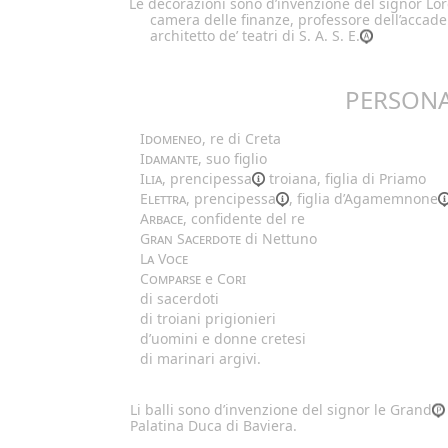
Le decorazioni sono d’invenzione del signor Lo
camera delle finanze, professore dell’accade
architetto de’ teatri di S. A. S. E.
PERSON
Idomeneo
, re di Creta
Idamante
, suo figlio
Ilia
,
prencipessa
troiana, figlia di Priamo
Elettra
,
prencipessa
, figlia d’
Agamemnone
Arbace
, confidente del re
Gran Sacerdote
di Nettuno
La Voce
Comparse
e
Cori
di sacerdoti
di troiani prigionieri
d’uomini e donne cretesi
di marinari argivi.
Li balli sono d’invenzione del signor le Grand
Palatina Duca di Baviera.