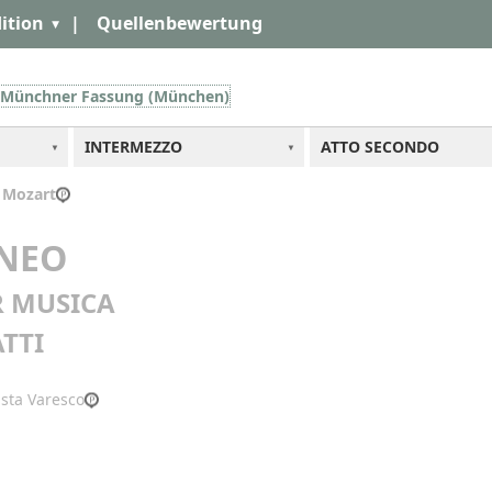
ition
|
Quellenbewertung
er Münchner Fassung (München)
INTERMEZZO
ATTO SECONDO
 Mozart
NEO
 MUSICA
ATTI
ista Varesco