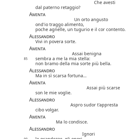
Che avesti
dal paterno retaggio?
Aminta
Un orto angusto
ond'io traggo alimento,
poche agnelle, un tugurio e il cor contento.
Alessandro
Vivi in povera sorte.
Aminta
Assai benigna
sembra a me la mia stella:
85
non bramo della mia sorte più bella.
Alessandro
Ma in sì scarsa fortuna…
Aminta
Assai più scarse
son le mie voglie.
Alessandro
Aspro sudor t'appresta
cibo volgar.
Aminta
Ma lo condisce.
Alessandro
Ignori
le grandezze, gli onori.