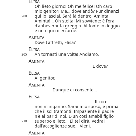
Elisa
Oh lieto giorno! Oh me felice! Oh caro
mio genitor! Ma… dove andò?
Pur dinanzi
qui lo lasciai. Sarà là dentro.
Aminta!
200
Aminta!… Oh stolta! Mi sovviene: è l'ora
d'abbeverar la greggia. Al fonte io deggio,
e non qui ricercarne.
Aminta
Dove t'affretti, Elisa?
Elisa
Ah tornasti una volta! Andiamo.
205
Aminta
E dove?
Elisa
Al genitor.
Aminta
Dunque ei consente…
Elisa
Il core
non m'ingannò. Sarai mio sposo, e prima
che il sol tramonti. Impaziente il padre
n'è al par di noi. D'un così amabil figlio
superbo e lieto… Ei tel dirà. Vedrai
210
dall'accoglienze sue… Vieni.
Aminta