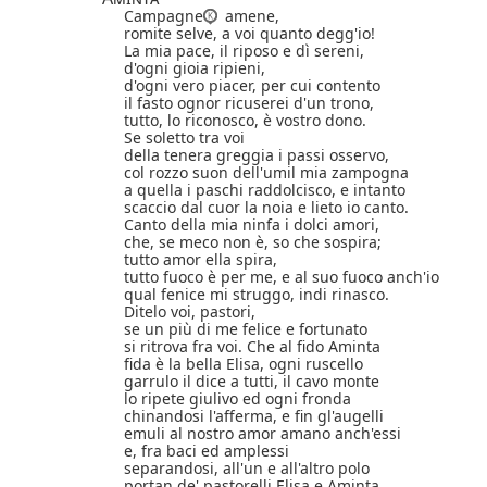
Campagne
amene,
romite selve, a voi quanto degg'io!
La mia pace, il riposo e dì sereni,
d'ogni gioia ripieni,
d'ogni vero piacer, per cui contento
il fasto ognor ricuserei d'un trono,
tutto, lo riconosco, è vostro dono.
Se soletto tra voi
della tenera greggia i passi osservo,
col rozzo suon dell'umil mia zampogna
a quella i paschi raddolcisco, e intanto
scaccio dal cuor la noia e lieto io canto.
Canto della mia ninfa i dolci amori,
che, se meco non è, so che sospira;
tutto amor ella spira,
tutto fuoco è per me, e al suo fuoco anch'io
qual fenice mi struggo, indi rinasco.
Ditelo voi, pastori,
se un più di me felice e fortunato
si ritrova fra voi. Che al fido Aminta
fida è la bella Elisa, ogni ruscello
garrulo il dice a tutti, il cavo monte
lo ripete giulivo ed ogni fronda
chinandosi l'afferma, e fin gl'augelli
emuli al nostro amor amano anch'essi
e, fra baci ed amplessi
separandosi, all'un e all'altro polo
portan de' pastorelli Elisa e Aminta