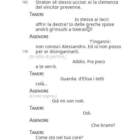
Straton sé stesso uccise: ei la clemenza
165
del vincitor prevenne.
Tamiri
Io stessa ai lacci
offrir la destra? Io delle greche spose
andrò gl'insulti a
tolerar
?
Agenore
T'inganni:
non conosci Alessandro. Ed io non posso
per or disingannarti.
170
(In atto di partire.)
Addio. Fra poco
a te verrò.
Tamiri
Guarda: d'Elisa i tetti
colà…
Agenore
(Come sopra.)
Già mi son noti.
Tamiri
Odi.
Agenore
Che brami?
Tamiri
Come sto nel tuo core?