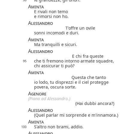
90
Aminta
E rivali non temo
e rimorsi non ho.
Alessandro
T'offre un ovile
sonni incomodi e duri.
Aminta
Ma tranquilli e sicuri.
Alessandro
E chi fra queste
che ti fremono intorno armate squadre,
95
chi assicurar ti può?
Aminta
Questa che tanto
io lodo, tu disprezzi e il ciel protegge
povera, oscura sorte.
Agenore
(Piano ad Alessandro.)
(Hai dubbi ancora?)
Alessandro
(Quel parlar mi sorprende e m'innamora.)
Aminta
S'altro non brami, addio.
100
Alessandro