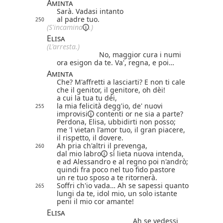
Aminta
Sarà. Vadasi intanto
al padre tuo.
250
(S'
incamina
.)
Elisa
(L'arresta.)
No, maggior cura i numi
ora esigon da te. Va', regna, e poi…
Aminta
Che? M'affretti a lasciarti? E non ti cale
che il genitor, il genitore, oh dèi!
a cui la tua tu déi,
la mia felicità degg'io, de' nuovi
255
improvisi
contenti or ne sia a parte?
Perdona, Elisa, ubbidirti non posso;
me 'l vietan l'amor tuo, il gran piacere,
il rispetto, il dovere.
Ah pria ch'altri il prevenga,
260
dal mio
labro
sì lieta nuova intenda,
e ad Alessandro e al regno poi n'andrò;
quindi fra poco nel tuo fido pastore
un re tuo sposo a te ritornerà.
Soffri ch'io vada… Ah se sapessi quanto
265
lungi da te, idol mio, un solo istante
peni il mio cor amante!
Elisa
Ah se vedessi