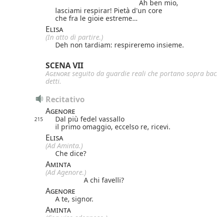
Ah ben mio,
lasciami respirar! Pietà d'un core
che fra le gioie estreme…
Elisa
(In atto di partire.)
Deh non tardiam: respireremo insieme.
SCENA VII
Agenore
seguito da guardie reali che portano sopra bacil
detti.
Recitativo
Agenore
Dal più fedel vassallo
215
il primo omaggio, eccelso re, ricevi.
Elisa
(Ad Aminta.)
Che dice?
Aminta
(Ad Agenore.)
A chi favelli?
Agenore
A te, signor.
Aminta