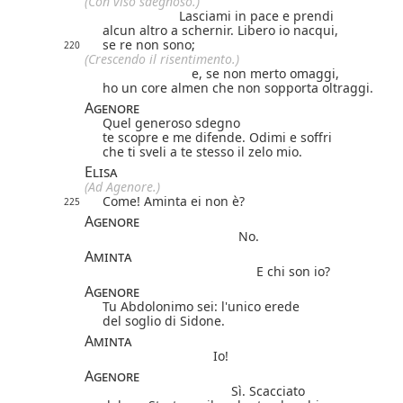
(Con viso sdegnoso.)
Lasciami in pace e prendi
alcun altro a schernir. Libero io nacqui,
se re non sono;
220
(Crescendo il risentimento.)
e, se non merto omaggi,
ho un core almen che non sopporta oltraggi.
Agenore
Quel generoso sdegno
te scopre e me difende. Odimi e soffri
che ti sveli a te stesso il zelo mio.
Elisa
(Ad Agenore.)
Come! Aminta ei non è?
225
Agenore
No.
Aminta
E chi son io?
Agenore
Tu Abdolonimo sei: l'unico erede
del soglio di Sidone.
Aminta
Io!
Agenore
Sì. Scacciato