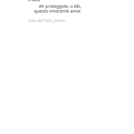
Ah proteggete, o dèi,
questo innocente amor.
Fine dell'atto primo.