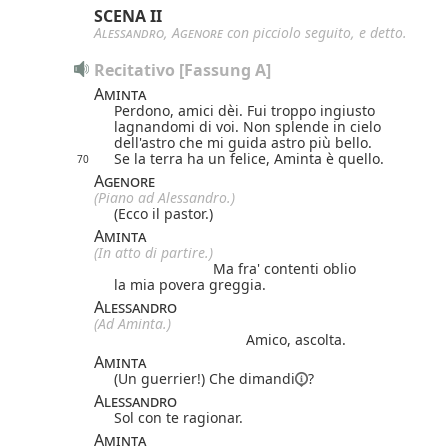
SCENA II
Alessandro
,
Agenore
con picciolo seguito, e detto.
Recitativo [Fassung A]
Aminta
Perdono, amici dèi. Fui troppo ingiusto
lagnandomi di voi. Non splende in cielo
dell'astro che mi guida astro più bello.
Se la terra ha un felice, Aminta è quello.
70
Agenore
(Piano ad Alessandro.)
(Ecco il pastor.)
Aminta
(In atto di partire.)
Ma fra' contenti oblio
la mia povera greggia.
Alessandro
(Ad Aminta.)
Amico, ascolta.
Aminta
(Un guerrier!) Che
dimandi
?
Alessandro
Sol con te ragionar.
Aminta