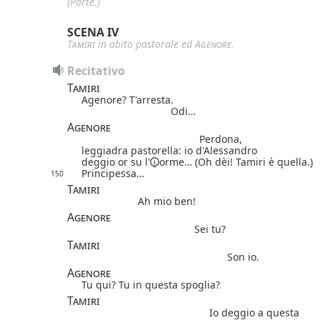
(Parte.)
SCENA IV
Tamiri
in abito pastorale ed
Agenore
.
Recitativo
Tamiri
Agenore? T'arresta.
Odi…
Agenore
Perdona,
leggiadra pastorella: io d'Alessandro
deggio or
su l'
orme… (Oh dèi! Tamiri è quella.)
Principessa…
150
Tamiri
Ah mio ben!
Agenore
Sei tu?
Tamiri
Son io.
Agenore
Tu qui? Tu in questa spoglia?
Tamiri
Io deggio a questa