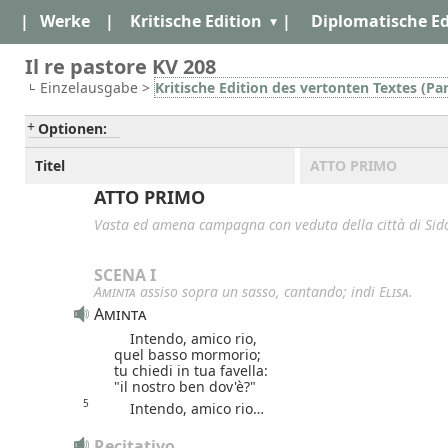
|
Werke
|
Kritische Edition
|
Diplomatische Ed
Il re pastore KV 208
Einzelausgabe >
Kritische Edition des vertonten Textes (Par
Optionen:
Titel
ATTO PRIMO
ATTO PRIMO
Vasta ed amena campagna con veduta della città di Sid
SCENA I
Aminta
assiso sopra un sasso, cantando; indi
Elisa
.
Aminta
Intendo, amico rio,
quel basso mormorio;
tu chiedi in tua favella:
"il nostro ben dov'è?"
5
Intendo, amico rio…
Recitativo