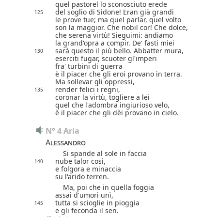
quel pastorel lo sconosciuto erede
del soglio di Sidone! Eran già grandi
125
le prove tue; ma quel parlar, quel volto
son la maggior. Che nobil cor! Che dolce,
che serena virtù!
Sieguimi
: andiamo
la grand'opra a compir. De' fasti miei
sarà questo il più bello. Abbatter mura,
130
eserciti fugar, scuoter gl'imperi
fra' turbini di guerra
è il piacer che gli eroi provano in terra.
Ma sollevar gli oppressi,
render felici i regni,
135
coronar la virtù, togliere a lei
quel che l'adombra ingiurioso velo,
è il piacer che gli dèi provano in cielo.
N° 4 Aria
Alessandro
Si spande al sole in faccia
nube talor così,
140
e folgora e minaccia
su l'arido terren.
Ma, poi che in quella foggia
assai d'umori unì,
tutta si scioglie in pioggia
145
e gli feconda il sen.