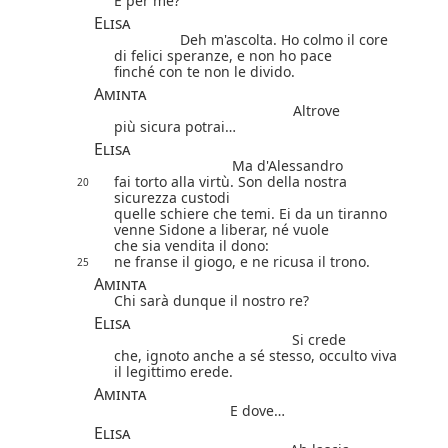
E per me?
Elisa
Deh m'ascolta. Ho colmo il core
di felici speranze, e non ho pace
finché con te non le divido.
Aminta
Altrove
più sicura potrai…
Elisa
Ma d'Alessandro
fai torto alla virtù. Son della nostra
20
sicurezza custodi
quelle schiere che temi. Ei da un tiranno
venne Sidone a liberar, né vuole
che sia vendita il dono:
ne franse il giogo, e ne ricusa il trono.
25
Aminta
Chi sarà dunque il nostro re?
Elisa
Si crede
che, ignoto anche a sé stesso, occulto viva
il legittimo erede.
Aminta
E dove…
Elisa