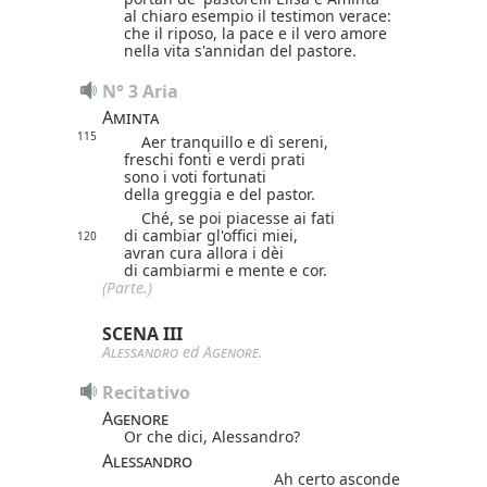
al chiaro esempio il testimon verace:
che il riposo, la pace e il vero amore
nella vita s'annidan del pastore.
N° 3 Aria
Aminta
115
Aer tranquillo e dì sereni,
freschi fonti e verdi prati
sono i voti fortunati
della greggia e del pastor.
Ché, se poi piacesse ai fati
di cambiar gl'offici miei,
120
avran cura allora i dèi
di cambiarmi e mente e cor.
(Parte.)
SCENA III
Alessandro
ed
Agenore
.
Recitativo
Agenore
Or che dici, Alessandro?
Alessandro
Ah certo asconde