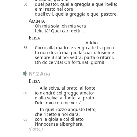
quel pastor, quella greggia e quell'ovile;
50
e mi restò nel core
quell'ovil, quella greggia e quel pastore.
Aminta
Oh mia sola, oh mia vera
felicità! Quei cari detti…
Elisa
Addio.
Corro alla madre e vengo a te fra poco.
55
Io non dovrò mai più lasciarti. Insieme
sempre il sol noi vedrà, parta o ritorni.
Oh dolce vita! Oh fortunati giorni!
N° 2 Aria
Elisa
Alla selva, al prato, al fonte
io n'andrò col gregge amato;
60
e alla selva, al fonte, al prato
l'idol mio con me verrà.
In quel rozzo angusto tetto,
che ricetto a noi darà,
con la gioia e col diletto
65
l'innocenza albergherà.
(Parte.)