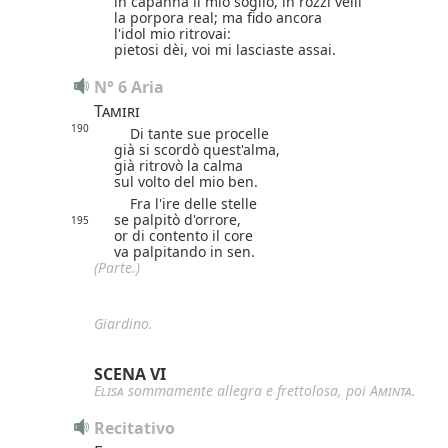
in capanna il mio soglio, in rozzi velli
la porpora real; ma fido ancora
l'idol mio ritrovai:
pietosi dèi, voi mi lasciaste assai.
N° 6 Aria
Tamiri
190
Di tante sue procelle
già si scordò quest'alma,
già ritrovò la calma
sul volto del mio ben.
Fra l'ire delle stelle
se palpitò d'orrore,
195
or di contento il core
va palpitando in sen.
(Parte.)
Giardino.
SCENA VI
Elisa
sommamente allegra e frettolosa, poi
Aminta
.
Recitativo