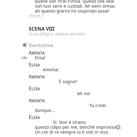
quelle son ch'ei t'invia. Questi che vedi
son tuoi servi e custodi. Ah vieni ormai;
ah questo giorno ho sospirato assai!
(Parte.)
SCENA VIII
Elisa
allegra,
Aminta
attonito.
Recitativo
Aminta
Elisa!
245
Elisa
Aminta!
Aminta
È sogno?
Elisa
Ah no!
Aminta
Tu credi
dunque…
Elisa
Sì. Non è strano
questo colpo per me, benché
improviso
.
Un cor di re sempre io ti vidi in viso.