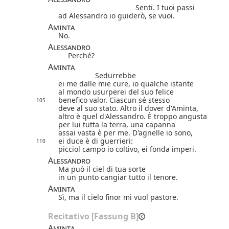
Senti. I tuoi passi
ad Alessandro io guiderò, se vuoi.
Aminta
No.
Alessandro
Perché?
Aminta
Sedurrebbe
ei me dalle mie cure, io qualche istante
al mondo usurperei del suo felice
benefico valor. Ciascun sé stesso
105
deve al suo stato. Altro il dover d'Aminta,
altro è quel d'Alessandro. È troppo angusta
per lui tutta la terra, una capanna
assai vasta è per me. D'agnelle io sono,
ei duce è di guerrieri:
110
picciol campo io coltivo, ei fonda imperi.
Alessandro
Ma può il ciel di tua sorte
in un punto cangiar tutto il tenore.
Aminta
Sì, ma il cielo finor mi vuol pastore.
Recitativo [Fassung B]
Aminta