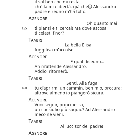
il sol ben che mi resta,
ch'è la mia libertà,
già che
Alessandro
padre e regno m'ha tolto.
Agenore
Oh quanto mai
ti piansi e ti cercai! Ma dove ascosa
155
ti celasti finor?
Tamiri
La bella Elisa
fuggitiva m'accolse.
Agenore
E qual disegno…
Ah m'attende Alessandro.
Addio: ritornerò.
Tamiri
Senti. Alla fuga
tu d'aprirmi un cammin, ben mio, procura:
160
altrove almeno io piangerò sicura.
Agenore
Vuoi seguir, principessa,
un consiglio più saggio? Ad Alessandro
meco ne vieni.
Tamiri
All'uccisor del padre!
Agenore