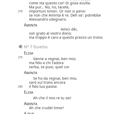
come sta questo cor! Di gioia esulta.
Ma pur… No, no, tacete,
importuni timori. Or non si pensi
270
se non che Aminta è re. Deh va': potrebbe
Alessandro sdegnarsi.
Aminta
Amici dèi,
son grato al vostro dono;
ma troppo è caro a questo prezzo un trono.
N° 7 Duetto
Elisa
275
Vanne a regnar, ben mio;
ma fido a chi t'adora
serba, se puoi, quel cor.
Aminta
Se ho da regnar, ben mio,
sarò sul trono ancora
il fido tuo pastor.
280
Elisa
Ah che il mio re tu sei!
Aminta
Ah che crudel timor!
A due