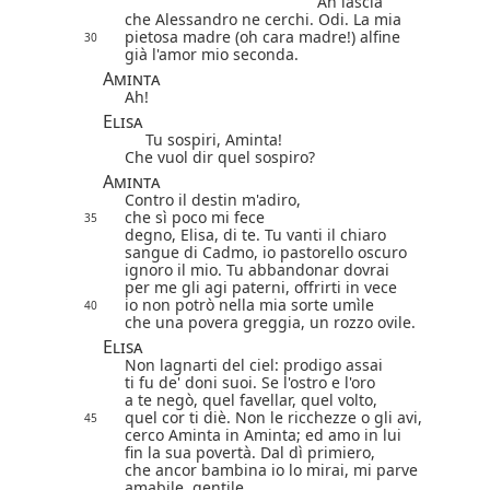
Ah lascia
che Alessandro ne cerchi. Odi. La mia
pietosa madre (oh cara madre!) alfine
30
già l'amor mio seconda.
Aminta
Ah!
Elisa
Tu sospiri, Aminta!
Che vuol dir quel sospiro?
Aminta
Contro il destin m'adiro,
che sì poco mi fece
35
degno, Elisa, di te. Tu vanti il chiaro
sangue di Cadmo, io pastorello oscuro
ignoro il mio. Tu abbandonar dovrai
per me gli agi paterni, offrirti in vece
io non potrò nella mia sorte umìle
40
che una povera greggia, un rozzo ovile.
Elisa
Non lagnarti del ciel: prodigo assai
ti fu de' doni suoi. Se l'ostro e l'oro
a te negò, quel favellar, quel volto,
quel cor ti diè. Non le ricchezze o gli avi,
45
cerco Aminta in Aminta; ed amo in lui
fin la sua povertà. Dal dì primiero,
che ancor bambina io lo mirai, mi parve
amabile, gentile