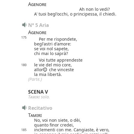
Agenore
Ah non lo vedi?
A' tuoi begl'occhi, o principessa, il chiedi.
N° 5 Aria
Agenore
175
Per me rispondete,
begl'astri d'amore:
se voi nol sapete,
chi mai lo saprà?
Voi tutte apprendeste
le vie del mio core,
180
allor
che vinceste
la mia libertà.
(Parte.)
SCENA V
Tamiri
sola.
Recitativo
Tamiri
No, voi non siete, o dèi,
quanto finor credei,
inclementi con me. Cangiaste, è vero,
185