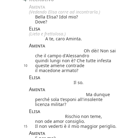
Aminta
(Vedendo Elisa corre ad incontrarla.)
Bella Elisa? Idol mio?
Dove?
Elisa
(Lieta e frettolosa.)
A te, caro Aminta.
Aminta
Oh dèi! Non sai
che il campo d'Alessandro
quindi lungi non è? Che tutte infesta
queste amene contrade
10
il macedone armato?
Elisa
Il so.
Aminta
Ma dunque
perché sola t'esponi all'insolente
licenza militar?
Elisa
Rischio non teme,
non ode amor consiglio.
Il non vederti è il mio maggior periglio.
15
Aminta