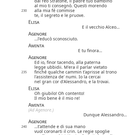
dal reo Stratone, il padre tuo bambino
al mio ti consegnò. Questi morendo
alla mia fé commise
230
te, il segreto e le
pruove
.
Elisa
E il vecchio Alceo…
Agenore
…l'educò sconosciuto.
Aminta
E tu finora…
Agenore
Ed io, finor tacendo, alla paterna
legge ubbidii. M'era il parlar vietato
finché qualche cammin t'aprisse al trono
235
l'assistenza de' numi. Io la cercai
nel gran cor d'Alessandro, e la trovai.
Elisa
Oh giubilo! Oh contento!
Il mio bene è il mio re!
Aminta
(Ad Agenore.)
Dunque Alessandro…
Agenore
…t'attende e di sua mano
240
vuol coronarti il crin. Le regie spoglie