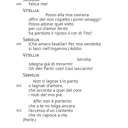
Felice me!
440
Vitellia
Posso alla mia sovrana
offrir del mio rispetto i primi omaggi?
Posso adorar quel volto
per cui d'amor ferito
ha perduto il riposo il cor di Tito?
Servilia
(Che amaro favellar! Per mia vendetta
445
si lasci nell'inganno.) Addio.
Vitellia
Servilia
sdegna già di mirarmi!
Oh dèi! Partir così! Così lasciarmi!
Servilia
Non ti lagnar s'io parto;
o lagnati d'amore,
450
che accorda a quei del core
i moti del mio piè.
Alfin non è portento
che a te mi tolga ancora
l'eccesso d'un contento
455
che mi rapisce a me.
(Parte.)