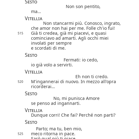
Sesto
Non son pentito,
ma…
Vitellia
Non stancarmi più. Conosco, ingrato,
che amor non hai per me. Folle ch'io fui!
Già ti credea, già mi piacevi, e quasi
515
cominciavo ad amarti. Agli occhi miei
involati per sempre
e scordati di me.
Sesto
Fermati: io cedo,
io già volo a servirti.
Vitellia
Eh non ti credo.
M'ingannerai di nuovo. In mezzo all'opra
520
ricorderai…
Sesto
No, mi punisca Amore
se penso ad ingannarti.
Vitellia
Dunque corri! Che fai? Perché non parti?
Sesto
Parto; ma tu, ben mio,
meco ritorna in pace.
525
Sarò qual più ti piace,