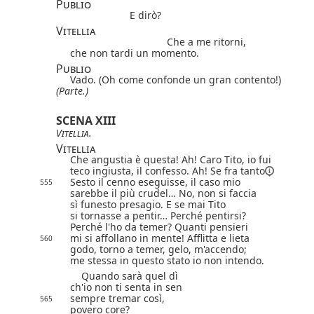
Publio
E dirò?
Vitellia
Che a me ritorni,
che non tardi un momento.
Publio
Vado. (Oh come confonde un gran contento!)
(Parte.)
SCENA XIII
Vitellia
.
Vitellia
Che angustia è questa! Ah! Caro Tito, io fui
teco ingiusta, il confesso. Ah! Se
fra tanto
Sesto il cenno eseguisse, il caso mio
555
sarebbe il più crudel… No, non si faccia
sì funesto presagio. E se mai Tito
si tornasse a pentir… Perché pentirsi?
Perché l'ho da temer? Quanti pensieri
mi si affollano in mente! Afflitta e lieta
560
godo, torno a temer, gelo, m'accendo;
me stessa in questo stato io non intendo.
Quando sarà quel dì
ch'io non ti senta in sen
sempre tremar così,
565
povero core?