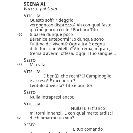
SCENA XI
Vitellia
, poi
Sesto
.
Vitellia
Questo soffrir degg'io
vergognoso disprezzo? Ah con qual fasto
già mi guarda costei! Barbaro Tito,
ti parea dunque poco
460
Berenice antepormi? Io dunque sono
l'ultima de' viventi? Ogn'altra è degna
di te fuor che Vitellia? Ah trema, ingrato,
trema d'avermi offesa. Oggi il tuo sangue…
Sesto
Mia vita.
465
Vitellia
E ben
, che rechi? Il Campidoglio
è acceso? È incenerito?
Lentulo dove sta? Tito è punito?
Sesto
Nulla intrapresi ancor.
Vitellia
Nulla! E sì franco
mi torni innanzi? E con qual merto ardisci
di chiamarmi tua vita?
470
Sesto
È tuo comando