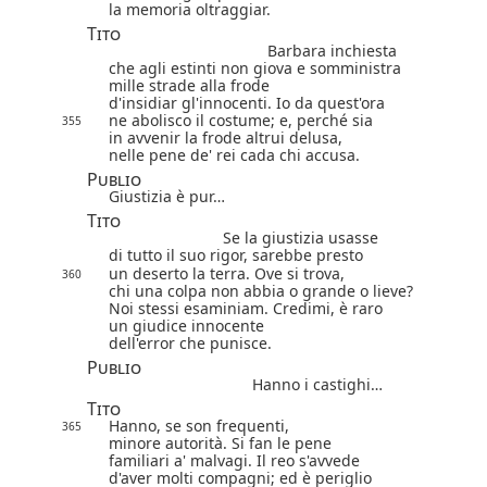
la memoria oltraggiar.
Tito
Barbara inchiesta
che agli estinti non giova e somministra
mille strade alla frode
d'insidiar gl'innocenti. Io da quest'ora
ne abolisco il costume; e, perché sia
355
in avvenir la frode altrui delusa,
nelle pene de' rei cada chi accusa.
Publio
Giustizia è pur…
Tito
Se la giustizia usasse
di tutto il suo rigor, sarebbe presto
un deserto la terra. Ove si trova,
360
chi una colpa non abbia o grande o lieve?
Noi stessi esaminiam. Credimi, è raro
un giudice innocente
dell'error che punisce.
Publio
Hanno i castighi…
Tito
Hanno, se son frequenti,
365
minore autorità. Si fan le pene
familiari a' malvagi. Il reo s'avvede
d'aver molti compagni; ed è periglio