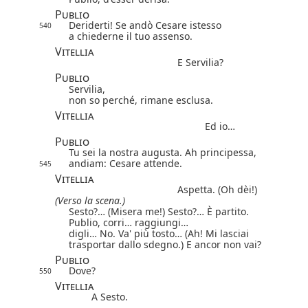
Publio
Deriderti! Se andò Cesare istesso
540
a chiederne il tuo assenso.
Vitellia
E Servilia?
Publio
Servilia,
non so perché, rimane esclusa.
Vitellia
Ed io…
Publio
Tu sei la nostra augusta.
Ah principessa,
andiam: Cesare attende.
545
Vitellia
Aspetta. (Oh dèi!)
(Verso la scena.)
Sesto?…
(Misera me!) Sesto?… È partito.
Publio, corri… raggiungi…
digli… No. Va' più tosto… (Ah! Mi lasciai
trasportar dallo sdegno.) E ancor non vai?
Publio
Dove?
550
Vitellia
A Sesto.