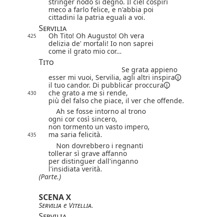
stringer nodo sì degno. Il ciel cospiri
meco a farlo felice, e n'abbia poi
cittadini la patria eguali a voi.
Servilia
Oh Tito! Oh Augusto! Oh vera
425
delizia de' mortali! Io non saprei
come il grato mio cor…
Tito
Se grata appieno
esser mi vuoi, Servilia, agli altri
inspira
il tuo candor. Di pubblicar
proccura
che grato a me si rende,
430
più del falso che piace, il ver che offende.
Ah se fosse intorno al trono
ogni cor così sincero,
non tormento un vasto impero,
ma saria felicità.
435
Non dovrebbero i regnanti
tollerar sì grave affanno
per distinguer dall'inganno
l'insidiata verità.
(Parte.)
SCENA X
Servilia
e
Vitellia
.
Servilia