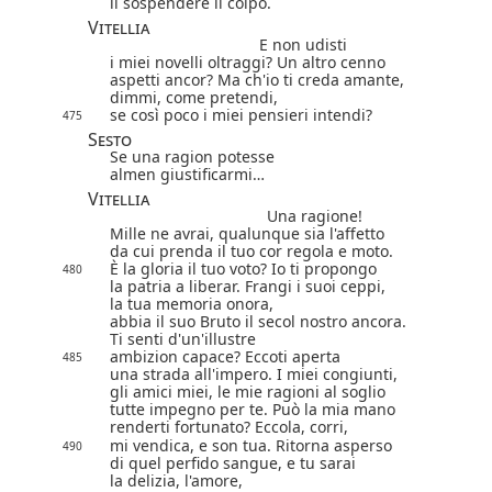
il sospendere il colpo.
Vitellia
E non udisti
i miei novelli oltraggi? Un altro cenno
aspetti ancor? Ma ch'io ti creda amante,
dimmi, come pretendi,
se così poco i miei pensieri intendi?
475
Sesto
Se una ragion potesse
almen giustificarmi…
Vitellia
Una ragione!
Mille ne avrai, qualunque sia l'affetto
da cui prenda il tuo cor regola e moto.
È la gloria il tuo voto? Io ti propongo
480
la patria a liberar. Frangi i suoi ceppi,
la tua memoria onora,
abbia il suo Bruto il secol nostro ancora.
Ti senti d'un'illustre
ambizion capace? Eccoti aperta
485
una strada all'impero. I miei congiunti,
gli amici miei, le mie ragioni al soglio
tutte impegno per te. Può la mia mano
renderti fortunato? Eccola, corri,
mi vendica, e son tua. Ritorna asperso
490
di quel perfido sangue, e tu sarai
la delizia, l'amore,