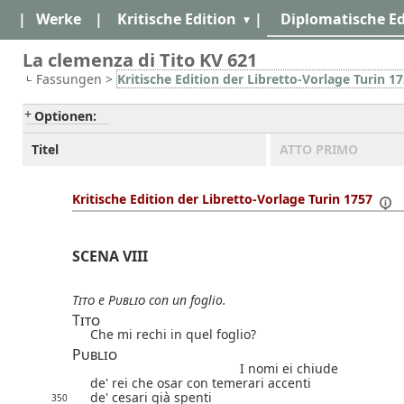
|
Werke
|
Kritische Edition
|
Diplomatische Ed
La clemenza di Tito KV 621
Fassungen >
Kritische Edition der Libretto-Vorlage Turin 1
Optionen:
Titel
ATTO PRIMO
Kritische Edition der Libretto-Vorlage Turin 1757
SCENA VIII
Tito
e
Publio
con un foglio.
Tito
Che mi rechi in quel foglio?
Publio
I nomi ei chiude
de' rei che osar con temerari accenti
de' cesari già spenti
350