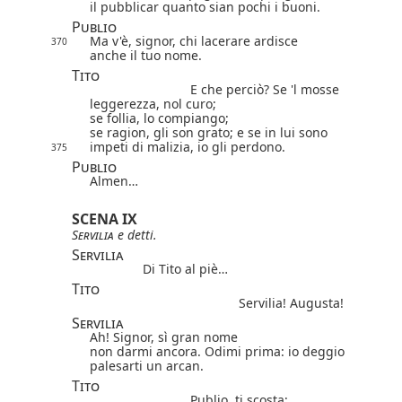
il pubblicar quanto sian pochi i buoni.
Publio
Ma v'è, signor, chi lacerare ardisce
370
anche il tuo nome.
Tito
E che perciò? Se 'l mosse
leggerezza, nol curo;
se follia, lo compiango;
se ragion, gli son grato; e se in lui sono
impeti di malizia, io gli perdono.
375
Publio
Almen…
SCENA IX
Servilia
e detti.
Servilia
Di Tito al piè…
Tito
Servilia! Augusta!
Servilia
Ah! Signor, sì gran nome
non darmi ancora. Odimi prima: io deggio
palesarti un arcan.
Tito
Publio, ti scosta;