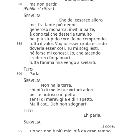
ma non partir.
380
(Publio si ritira.)
Servilia
Che del cesareo alloro
me, fra tante più degne,
generoso monarca, inviti a parte,
è dono tal che desteria tumulto
nel più stupido core. Io ne comprendo
tutto il valor. Voglio esser grata e credo
385
doverla esser così. Tu mi scegliesti,
né forse mi conosci. Io, che tacendo
crederei d'ingannarti,
tutta l'anima mia vengo a svelarti.
Tito
Parla.
390
Servilia
Non ha la terra,
chi più di me le tue virtudi adori:
per te nutrisco in petto
sensi di meraviglia e di rispetto.
Ma il cor… Deh non sdegnarti.
Tito
Eh parla.
Servilia
Il core,
signor, non è più mio: già da gran tempo
395