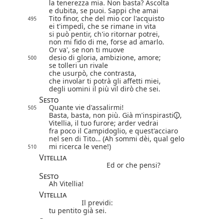
la tenerezza mia. Non basta? Ascolta
e dubita, se puoi. Sappi che amai
Tito finor, che del mio cor l'acquisto
495
ei t'impedì, che se rimane in vita
si può pentir, ch'io ritornar potrei,
non mi fido di me, forse ad amarlo.
Or va', se non ti muove
desio di gloria, ambizione, amore;
500
se tolleri un rivale
che usurpò, che contrasta,
che involar ti potrà gli affetti miei,
degli uomini il più vil dirò che sei.
Sesto
Quante vie d'assalirmi!
505
Basta, basta, non più. Già m'
inspirasti
,
Vitellia, il tuo furore; arder vedrai
fra poco il Campidoglio, e quest'acciaro
nel sen di Tito… (Ah sommi dèi, qual gelo
mi ricerca le vene!)
510
Vitellia
Ed or che pensi?
Sesto
Ah Vitellia!
Vitellia
Il previdi:
tu pentito già sei.