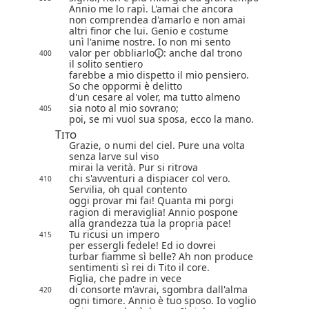
Annio me lo rapì. L'amai che ancora
non comprendea d'amarlo e non amai
altri finor che lui. Genio e costume
unì l'anime nostre. Io non mi sento
valor per
obbliarlo
: anche dal trono
400
il solito sentiero
farebbe a mio dispetto il mio pensiero.
So che oppormi è delitto
d'un cesare al voler, ma tutto almeno
sia noto al mio sovrano;
405
poi, se mi vuol sua sposa, ecco la mano.
Tito
Grazie, o numi del ciel. Pure una volta
senza larve sul viso
mirai la verità. Pur si ritrova
chi s'avventuri a dispiacer col vero.
410
Servilia, oh qual contento
oggi provar mi fai! Quanta mi porgi
ragion di meraviglia! Annio pospone
alla grandezza tua la propria pace!
Tu ricusi un impero
415
per essergli fedele! Ed io dovrei
turbar fiamme sì belle? Ah non produce
sentimenti sì rei di Tito il core.
Figlia, che padre in vece
di consorte m'avrai, sgombra dall'alma
420
ogni timore. Annio è tuo sposo. Io voglio