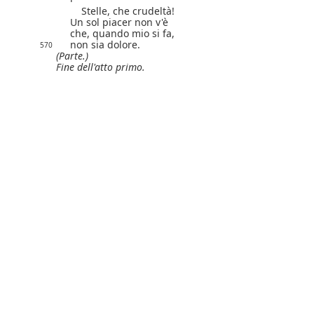
Stelle, che crudeltà!
Un sol piacer non v'è
che, quando mio si fa,
non sia dolore.
570
(Parte.)
Fine dell'atto primo.