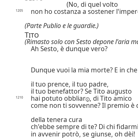
(No, di quel volto
non ho costanza a sostener l'imper
1205
(Parte Publio e le guardie.)
Tito
(Rimasto solo con Sesto depone l'aria m
Ah Sesto, è dunque vero?
Dunque vuoi la mia morte? E in che 
il tuo prence, il tuo padre,
il tuo benefattor? Se Tito augusto
hai potuto
obbliar
, di Tito amico
1210
come non ti sovvenne? Il premio è
della tenera cura
ch'ebbe sempre di te? Di chi fidarm
in avvenir potrò, se giunse, oh dèi!