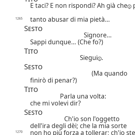
E taci? E non rispondi? Ah
già che
tanto abusar di mia pietà…
1265
Sesto
Signore…
Sappi dunque… (Che fo?)
Tito
Siegui
.
Sesto
(Ma quando
finirò di penar?)
Tito
Parla una volta:
che mi volevi dir?
Sesto
Ch'io son l'oggetto
dell'ira degli dèi; che la mia sorte
non ho più forza a tollerar; ch'io st
1270