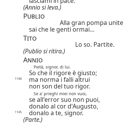
lasciami in pace.
(Annio si leva.)
Publio
Alla gran pompa unite
sai che le genti ormai…
Tito
Lo so. Partite.
(Publio si ritira.)
Annio
Pietà, signor, di lui.
So che il rigore è giusto;
ma norma i falli altrui
1140
non son del tuo rigor.
Se a' prieghi miei non vuoi,
se all'error suo non puoi,
donalo al cor d'Augusto,
donalo a te, signor.
1145
(Parte.)