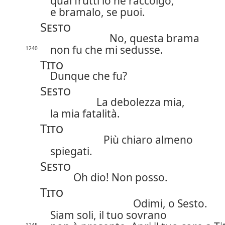
quai frutti io ne raccolgo;
e bramalo, se puoi.
Sesto
No, questa brama
non fu che mi sedusse.
1240
Tito
Dunque che fu?
Sesto
La debolezza mia,
la mia fatalità.
Tito
Più chiaro almeno
spiegati.
Sesto
Oh dio! Non posso.
Tito
Odimi, o Sesto.
Siam soli, il tuo sovrano