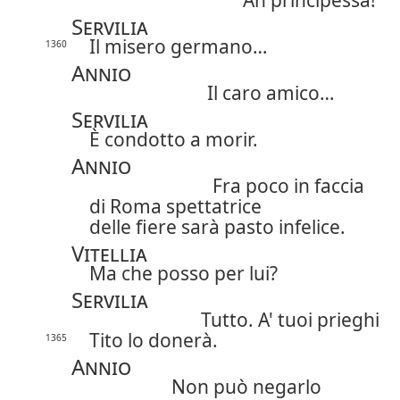
Ah principessa!
Servilia
Il misero germano…
1360
Annio
Il caro amico…
Servilia
È condotto a morir.
Annio
Fra poco in faccia
di Roma spettatrice
delle fiere sarà pasto infelice.
Vitellia
Ma che posso per lui?
Servilia
Tutto. A' tuoi prieghi
Tito lo donerà.
1365
Annio
Non può negarlo