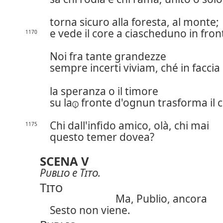
torna sicuro alla foresta, al monte;
e vede il core a ciascheduno in fron
1170
Noi fra tante grandezze
sempre incerti viviam, ché in faccia 
la speranza o il timore
su la
fronte d'ognun trasforma il c
Chi dall'infido amico,
olà, chi mai
1175
questo temer dovea?
SCENA V
Publio
e
Tito
.
Tito
Ma, Publio, ancora
Sesto non viene.