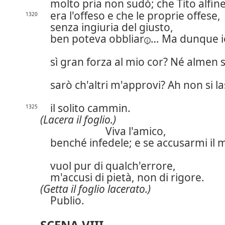
molto pria non sudò; che Tito alfin
era l'offeso e che le proprie offese,
1320
senza ingiuria del giusto,
ben poteva
obbliar
… Ma dunque io
sì gran forza al mio cor? Né almen 
sarò ch'altri m'approvi? Ah non si la
il solito cammin.
1325
(Lacera il foglio.)
Viva l'amico,
benché infedele; e se accusarmi il
vuol pur di qualch'errore,
m'accusi di pietà,
non di rigore.
(Getta il foglio lacerato.)
Publio.
SCENA VIII