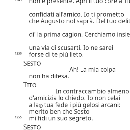
non è presente. Apri il tuo core a Ti
1245
confidati all'amico. Io ti prometto
che Augusto nol saprà. Del tuo deli
di' la prima cagion. Cerchiamo ins
una via di scusarti. Io ne sarei
forse di te più lieto.
1250
Sesto
Ah! La mia colpa
non ha difesa.
Tito
In contraccambio almeno
d'amicizia lo chiedo. Io non celai
a la
tua fede i più gelosi arcani:
merito ben che Sesto
mi fidi un suo segreto.
1255
Sesto