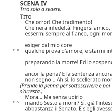
SCENA IV
Tito
solo a sedere.
Tito
Che orror! Che tradimento!
Che nera infedeltà! Fingersi amico,
essermi sempre al fianco, ogni m
esiger dal mio core
qualche prova d'amore, e starmi in
1150
preparando la morte! Ed io sospen
ancor la pena? E la sentenza ancor
non segno…
Ah sì, lo scellerato mo
(Prende la penna per sottoscrivere e poi
s'arresta.)
Mora… Ma senza udirlo
mando Sesto a morir? Sì, già l'intes
1155
abbastanza il Senato. E s'egli avess