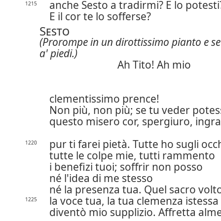
anche Sesto a tradirmi? E lo potesti
1215
E il cor te lo sofferse?
Sesto
(Prorompe in un dirottissimo pianto e se 
a' piedi.)
Ah Tito! Ah mio
clementissimo prence!
Non più, non più; se tu veder potes
questo misero cor, spergiuro, ingr
pur ti farei pietà. Tutte ho sugli occ
1220
tutte le colpe mie, tutti rammento
i benefizi tuoi; soffrir non posso
né l'idea di me stesso
né la presenza tua. Quel sacro volt
la voce tua, la tua clemenza istessa
1225
diventò mio supplizio. Affretta alm