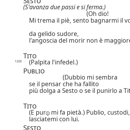
Sesto
(S'avanza due passi e si ferma.)
(Oh dio!
Mi trema il piè, sento bagnarmi il v
da gelido sudore,
l'angoscia del morir non è maggior
Tito
(Palpita l'infedel.)
1200
Publio
(Dubbio mi sembra
se il pensar che ha fallito
più dolga a Sesto o se il punirlo a Ti
Tito
(
E pur
mi fa pietà.) Publio, custodi,
lasciatemi con lui.
Sesto