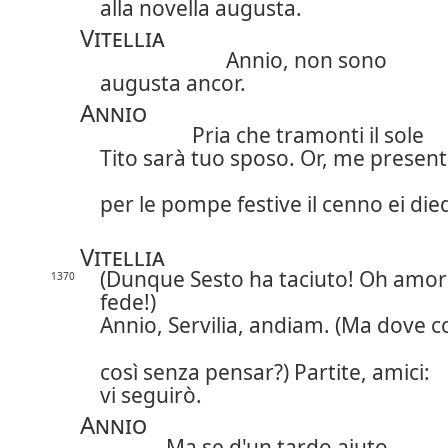
alla novella augusta.
Vitellia
Annio, non sono
augusta ancor.
Annio
Pria che tramonti il sole
Tito sarà tuo sposo. Or, me present
per le pompe festive il cenno ei die
Vitellia
(Dunque Sesto ha taciuto! Oh amor
1370
fede!)
Annio, Servilia, andiam. (Ma dove c
così senza pensar?) Partite, amici:
vi seguirò.
Annio
Ma se d'un tardo aiuto