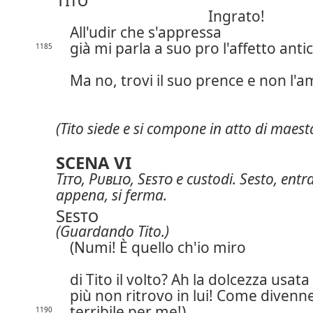
Ingrato!
All'udir che s'appressa
già mi parla a suo pro l'affetto anti
1185
Ma no, trovi il suo prence e non l'a
(Tito siede e si compone in atto di maest
SCENA VI
Tito
,
Publio
,
Sesto
e custodi. Sesto, entr
appena, si ferma.
Sesto
(Guardando Tito.)
(Numi! È quello ch'io miro
di Tito il volto?
Ah la dolcezza usata
più non ritrovo in lui! Come divenn
terribile per me!)
1190