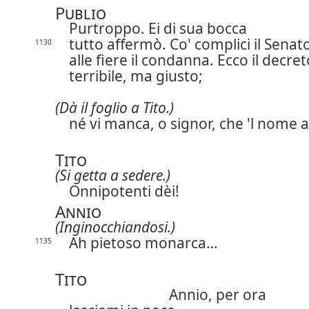
Publio
Purtroppo. Ei di sua bocca
tutto affermò. Co' complici il Senat
1130
alle fiere il condanna.
Ecco il decret
terribile, ma giusto;
(Dà il foglio a Tito.)
né vi manca, o signor, che 'l nome 
Tito
(Si getta a sedere.)
Onnipotenti dèi!
Annio
(Inginocchiandosi.)
Ah pietoso monarca…
1135
Tito
Annio, per ora