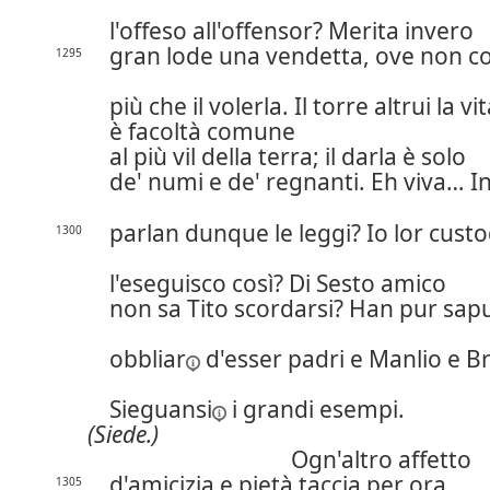
l'offeso all'offensor? Merita invero
gran lode una vendetta, ove non co
1295
più che il volerla. Il torre altrui la vi
è facoltà comune
al più vil della terra; il darla è solo
de' numi e de' regnanti. Eh viva… 
parlan dunque le leggi? Io lor cust
1300
l'eseguisco così? Di Sesto amico
non sa Tito scordarsi? Han pur sap
obbliar
d'esser padri e Manlio e B
Sieguansi
i grandi esempi.
(Siede.)
Ogn'altro affetto
d'amicizia e pietà taccia per ora.
1305