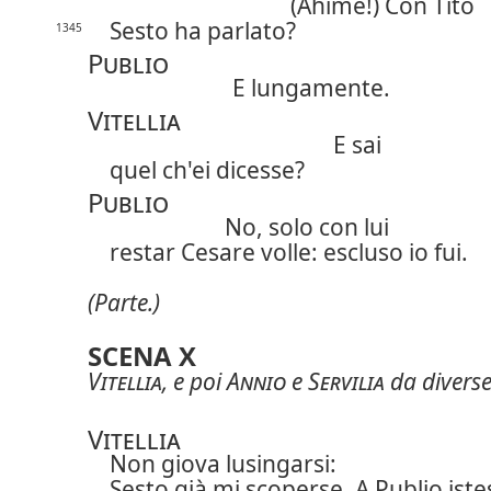
(Ahimè!) Con Tito
Sesto ha parlato?
1345
Publio
E lungamente.
Vitellia
E sai
quel ch'ei dicesse?
Publio
No, solo con lui
restar Cesare volle: escluso io fui.
(Parte.)
SCENA X
Vitellia
, e poi
Annio
e
Servilia
da diverse
Vitellia
Non giova lusingarsi:
Sesto già mi scoperse. A Publio iste