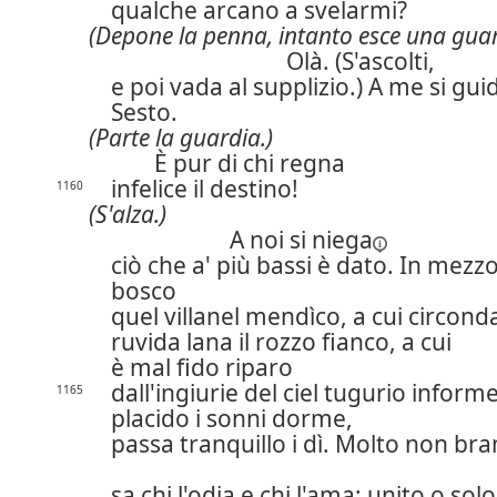
qualche arcano a svelarmi?
(Depone la penna, intanto esce una guar
Olà. (S'ascolti,
e poi vada al supplizio.) A me si guid
Sesto.
(Parte la guardia.)
È pur di chi regna
infelice il destino!
1160
(S'alza.)
A noi si
niega
ciò che a' più bassi è dato. In mezzo
bosco
quel villanel mendìco, a cui circond
ruvida lana il rozzo fianco, a cui
è mal fido riparo
dall'ingiurie del ciel tugurio informe
1165
placido i sonni dorme,
passa tranquillo i dì. Molto non br
sa chi l'odia e chi l'ama; unito o solo