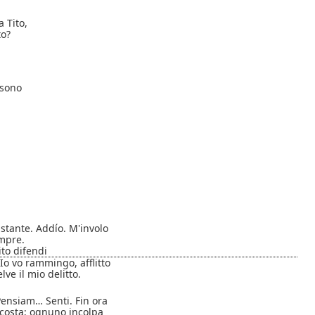
a Tito,
to?
 sono
stante. Addío. M'involo
empre.
ito difendi
Io vo rammingo, afflitto
lve il mio delitto.
Pensiam… Senti. Fin ora
costa; ognuno incolpa