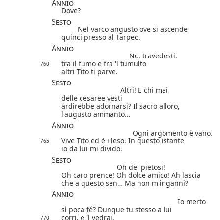
Annio
Dove?
Sesto
Nel varco angusto ove si ascende
quinci presso al Tarpeo.
Annio
No, travedesti:
tra il fumo e fra 'l tumulto
760
altri Tito ti parve.
Sesto
Altri! E chi mai
delle cesaree vesti
ardirebbe adornarsi? Il sacro alloro,
l'augusto ammanto…
Annio
Ogni argomento è vano.
Vive Tito ed è illeso. In questo istante
765
io da lui mi divido.
Sesto
Oh dèi pietosi!
Oh caro prence! Oh dolce amico! Ah lascia
che a questo sen… Ma non m'inganni?
Annio
Io merto
sì poca fé? Dunque tu stesso a lui
corri, e 'l vedrai.
770