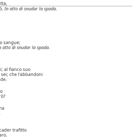
tta,
rò.
In atto di snudar la spada.
io sangue;
n atto di snudar la spada.
i; al fianco suo
 sei; che l'abbandoni
nde.
to
rò?
rna
.
cader trafitto
aro.