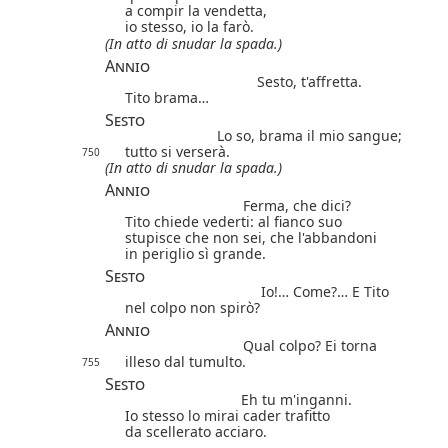
a compir la vendetta,
io stesso, io la farò.
(In atto di snudar la spada.)
Annio
Sesto, t'affretta.
Tito brama…
Sesto
Lo so, brama il mio sangue;
tutto si verserà.
750
(In atto di snudar la spada.)
Annio
Ferma, che dici?
Tito chiede vederti: al fianco suo
stupisce che non sei, che l'abbandoni
in periglio sì grande.
Sesto
Io!… Come?… E Tito
nel colpo non spirò?
Annio
Qual colpo? Ei torna
illeso dal tumulto.
755
Sesto
Eh tu m'inganni.
Io stesso lo mirai cader trafitto
da scellerato acciaro.