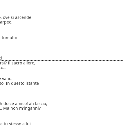
, ove si ascende
Tarpeo.
'l tumulto
ti
i? Il sacro alloro,
to…
 vano.
eso. In questo istante
.
h dolce amico! ah lascia,
… Ma non m'inganni?
 tu stesso a lui