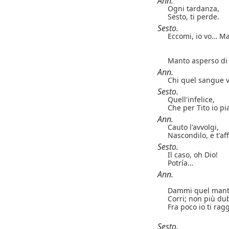
Ann.
Ogni tardanza,
Sesto, ti perde.
Sesto.
Eccomi, io vo… M
Manto asperso di
Ann.
Chi quel sangue 
Sesto.
Quell'infelice,
Che per Tito io p
Ann.
Cauto l'avvolgi,
Nascondilo, e t'aff
Sesto.
Il caso, oh Dio!
Potría…
Ann.
Dammi quel manto;
Corri; non più du
Fra poco io ti ra
Sesto.