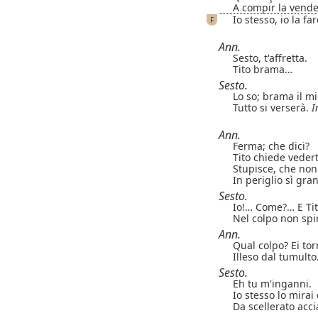
A compir la vende
Io stesso, io la fa
F
Ann.
Sesto, t'affretta.
Tito brama…
Sesto.
Lo so; brama il m
Tutto si verserà.
I
Ann.
Ferma; che dici?
Tito chiede vedert
Stupisce, che non
In periglio sì gra
Sesto.
Io!… Come?… E Ti
Nel colpo non spi
Ann.
Qual colpo? Ei to
Illeso dal tumulto
Sesto.
Eh tu m'inganni.
Io stesso lo mirai 
Da scellerato acci