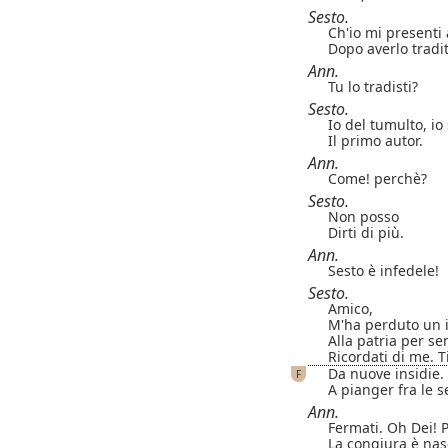
Sesto.
Ch'io mi presenti 
Dopo averlo tradi
Ann.
Tu lo tradisti?
Sesto.
Io del tumulto, io
Il primo autor.
Ann.
Come! perchè?
Sesto.
Non posso
Dirti di più.
Ann.
Sesto è infedele!
Sesto.
Amico,
M'ha perduto un i
Alla patria per s
Ricordati di me. T
Da nuove insidie. 
F
A pianger fra le se
Ann.
Fermati. Oh Dei! 
La congiura è nas