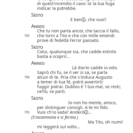
di quest'incendio il caso: or la tua fuga
indicar la potrebbe.
Sesto
E ben
, che vuoi?
Annio
Che tu non parta ancor, che taccia il fallo,
che torni a Tito
e che con mille emendi
785
prove di fedeltà l'error passato.
Sesto
Colui, qualunque sia, che cadde estinto
basta a scoprir…
Annio
Là dov'ei cadde io volo.
Saprò chi fu, se il ver si sa, se parla
alcun di te. Pria che s'induca Augusto
790
a temer di tua fé, potrò avvertirti:
fuggir potrai. Dubbio è 'l tuo mal, se resti;
certo, se parti.
Sesto
Io non ho mente, amico,
per distinguer consigli. A te mi fido.
Vuoi ch'io vada?
Anderò
…
795
(S'incammina e si ferma.)
Ma Tito, oh numi!
mi leggerà sul volto…