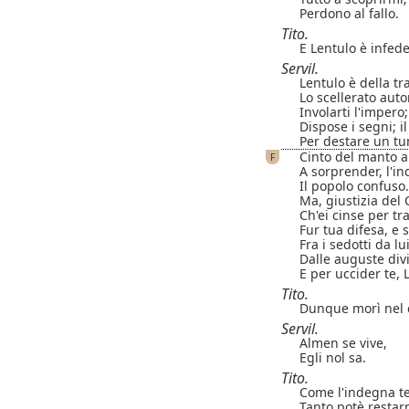
Perdono al fallo.
Tito.
E Lentulo è infede
Servil.
Lentulo è della t
Lo scellerato aut
Involarti l'impero
Dispose i segni; 
Per destare un tu
Cinto del manto 
F
A sorprender, l'i
Il popolo confuso.
Ma, giustizia del Ci
Ch'ei cinse per tra
Fur tua difesa, e
Fra i sedotti da l
Dalle auguste divi
E per uccider te, 
Tito.
Dunque morì nel 
Servil.
Almen se vive,
Egli nol sa.
Tito.
Come l'indegna te
Tanto potè restar