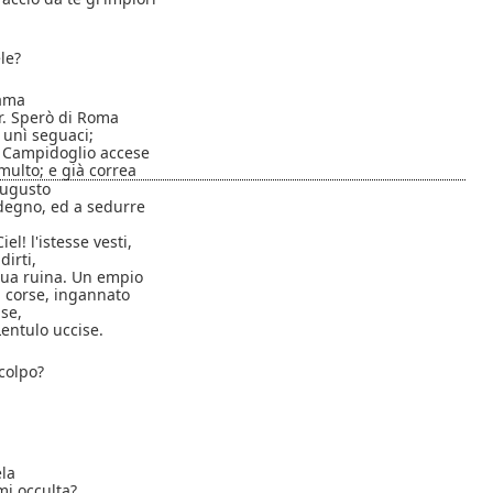
le?
rama
or. Sperò di Roma
; unì seguaci;
il Campidoglio accese
multo; e già correa
augusto
ndegno, ed a sedurre
el! l'istesse vesti,
dirti,
 sua ruina. Un empio
ui corse, ingannato
se,
Lentulo uccise.
colpo?
la
mi occulta?