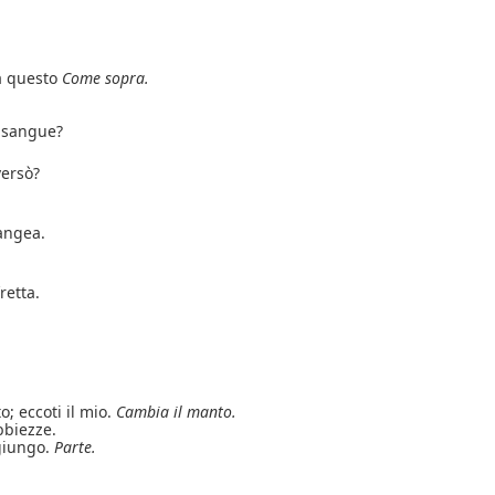
a questo
Come sopra.
 sangue?
versò?
iangea.
retta.
 eccoti il mio.
Cambia il manto.
bbiezze.
ggiungo.
Parte.