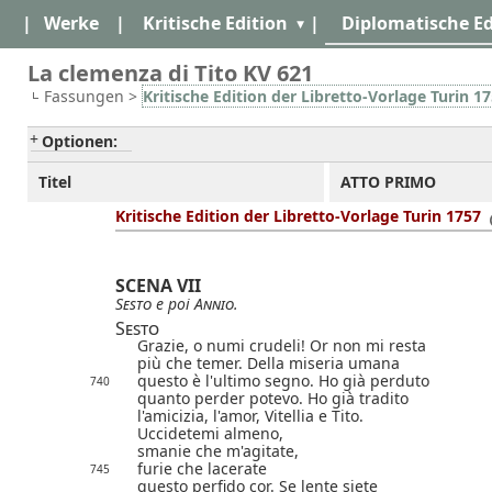
|
Werke
|
Kritische Edition
|
Diplomatische Ed
La clemenza di Tito KV 621
Fassungen >
Kritische Edition der Libretto-Vorlage Turin 1
Optionen:
Titel
ATTO PRIMO
Kritische Edition der Libretto-Vorlage Turin 1757
SCENA VII
Sesto
e poi
Annio
.
Sesto
Grazie, o numi crudeli! Or non mi resta
più che temer. Della miseria umana
questo è l'ultimo segno. Ho già perduto
740
quanto perder potevo. Ho già tradito
l'amicizia, l'amor, Vitellia e Tito.
Uccidetemi almeno,
smanie che m'agitate,
furie che lacerate
745
questo perfido cor. Se lente siete