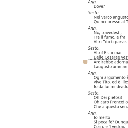
Ann.
Dove?
Sesto.
Nel varco angusto
Quinci presso al 
Ann.
No; travedesti;
Tra il fumo, e fra 
Altri Tito ti parve.
Sesto.
Altri! E chi mai
Delle Cesaree ves
Ardirebbe adornars
F
L'augusto amman
Ann.
Ogni argomento è
Vive Tito, ed è ill
Io da lui mi divido
Sesto.
Oh Dei pietosi!
Oh caro Prence! o
Che a questo sen
Ann.
Io merto
Sì poca fè? Dunque
Corri, e 'l vedrai.