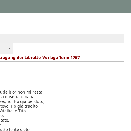
ragung der Libretto-Vorlage Turin 1757
udeli! or non mi resta
lla miseria umana
 segno. Ho già perduto,
evo. Ho già tradito
Vitellia, e Tito.
o,
tate,
e
. Se lente siete