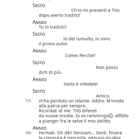
Sesto
Ch'io mi presenti a Tito
dopo averlo tradito?
Annio
Tu lo tradisti?
Sesto
Io del tumulto, io sono
il primo autor.
Annio
Come! Perché?
Sesto
Non posso
dirti di più.
Annio
Sesto è infedele!
Sesto
Amico,
m'ha perduto un istante. Addio. M'involo
775
alla patria per sempre.
Ricordati di me. Tito difendi
da nuove insidie. Io vo
rammingo
, afflitto
a pianger fra le selve il mio delitto.
Annio
Fermati. Oh dèi! Pensiam… Senti. Finora
780
la congiura è nascosta, ognuno incolpa