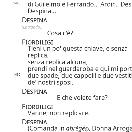
di Guilelmo e Ferrando… Ardir… Des
1445
Despina…
Despina
(Entrando.)
Cosa c'è?
Fiordiligi
Tieni un po' questa chiave, e senza
replica,
senza replica alcuna,
prendi nel guardaroba e qui mi por
due spade, due cappelli e due vestit
1450
de' nostri sposi.
Despina
E che volete fare?
Fiordiligi
Vanne; non replicare.
Despina
(Comanda
in
abrégé
, Donna Arroga