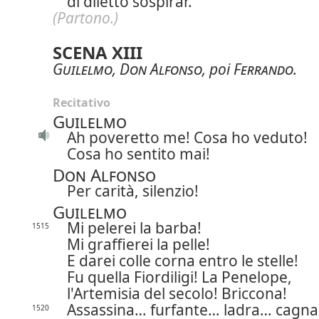
di diletto sospirar.
(Partono.)
SCENA XIII
Guilelmo
,
Don Alfonso
, poi
Ferrando
.
Recitativo
Guilelmo
Ah poveretto me! Cosa ho veduto!
Cosa ho sentito mai!
Don Alfonso
Per carità, silenzio!
Guilelmo
Mi pelerei la barba!
1515
Mi graffierei la pelle!
E darei colle corna entro le stelle!
Fu quella Fiordiligi! La Penelope,
l'Artemisia del secolo! Briccona!
Assassina… furfante… ladra… cagn
1520