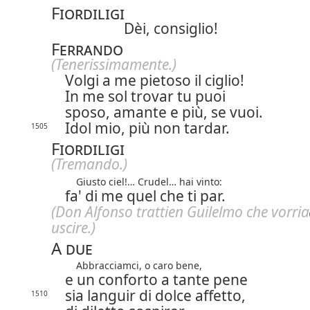
Fiordiligi
Dèi, consiglio!
Ferrando
(Tenerissimamente.)
Volgi a me pietoso il ciglio!
In me sol trovar tu puoi
sposo, amante e più, se vuoi.
Idol mio, più non tardar.
1505
Fiordiligi
(Tremando.)
Giusto ciel!… Crudel… hai vinto:
fa' di me quel che ti par.
(Don Alfonso trattien Guilelmo che
vorria
uscire.)
A due
Abbracciamci, o caro bene,
e un conforto a tante pene
sia languir di dolce affetto,
1510