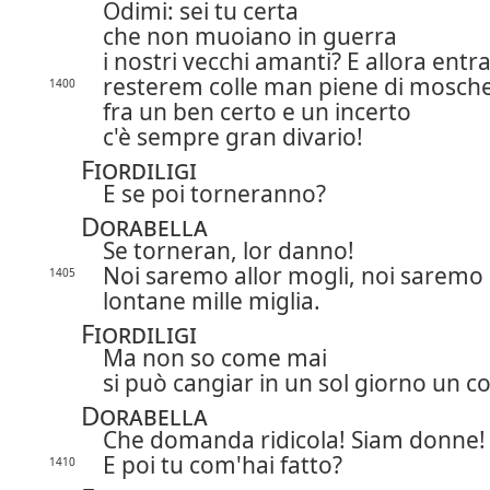
Odimi: sei tu certa
che non muoiano in guerra
i nostri vecchi amanti? E allora ent
resterem colle man piene di mosche
1400
fra un ben certo e un incerto
c'è sempre gran divario!
Fiordiligi
E se poi torneranno?
Dorabella
Se torneran, lor danno!
Noi saremo allor mogli, noi saremo
1405
lontane mille miglia.
Fiordiligi
Ma non so come mai
si può cangiar in un sol giorno un co
Dorabella
Che domanda ridicola! Siam donne!
E poi tu com'hai fatto?
1410