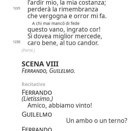
l'ardir mio, la mia costanza;
perderà la rimembranza
1225
che vergogna e orror mi fa.
A chi mai mancò di fede
questo vano, ingrato cor!
Si dovea miglior mercede,
caro bene, al tuo candor.
1230
(Parte.)
SCENA VIII
Ferrando
,
Guilelmo
.
Recitativo
Ferrando
(Lietissimo.)
Amico, abbiamo vinto!
Guilelmo
Un ambo o un terno?
Ferrando