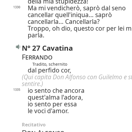
della mia stupidezza!
Ma mi vendicherò, saprò dal seno
1330
cancellar quell'iniqua… saprò
cancellarla…
Cancellarla?
Troppo, oh dio, questo cor per lei m
parla.
N° 27 Cavatina
Ferrando
Tradito, schernito
dal perfido cor,
(Qui capita Don Alfonso con Guilelmo e s
sentire.)
io sento che ancora
1335
quest'alma l'adora,
io sento per essa
le voci d'amor.
Recitativo