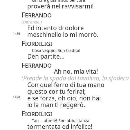
Oh che gioia il suo bel core
proverà nel ravvisarmi!
Ferrando
(Entrando.)
Ed intanto di dolore
meschinello io mi morrò.
1485
Fiordiligi
Cosa veggio! Son tradita!
Deh partite…
Ferrando
Ah no, mia vita!
(Prende la spada dal tavolino, la sfodera 
Con quel ferro di tua mano
questo cor tu ferirai;
e se forza, oh dio, non hai
1490
io la man ti reggerò.
Fiordiligi
Taci… ahimè! Son abbastanza
tormentata ed infelice!