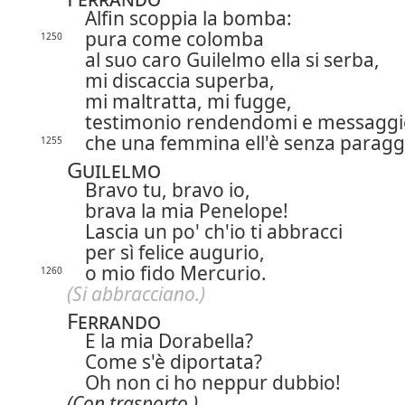
Alfin scoppia la bomba:
pura come colomba
1250
al suo caro Guilelmo ella si serba,
mi discaccia superba,
mi maltratta, mi fugge,
testimonio rendendomi e messaggi
che una femmina ell'è senza paragg
1255
Guilelmo
Bravo tu, bravo io,
brava la mia Penelope!
Lascia un po' ch'io ti abbracci
per sì felice augurio,
o mio fido Mercurio.
1260
(Si abbracciano.)
Ferrando
E la mia Dorabella?
Come s'è diportata?
Oh non ci ho neppur dubbio!
(Con trasporto.)