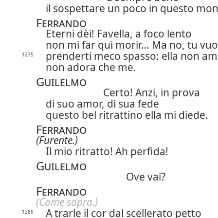
il sospettare un poco in questo mo
Ferrando
Eterni dèi! Favella, a foco lento
non mi far qui morir… Ma no, tu vuo
prenderti meco spasso: ella non am
1275
non adora che me.
Guilelmo
Certo! Anzi, in prova
di suo amor, di sua fede
questo bel ritrattino ella mi diede.
Ferrando
(Furente.)
Il mio ritratto! Ah
perfida!
Guilelmo
Ove vai?
Ferrando
(Come sopra.)
A trarle il cor dal scellerato petto
1280