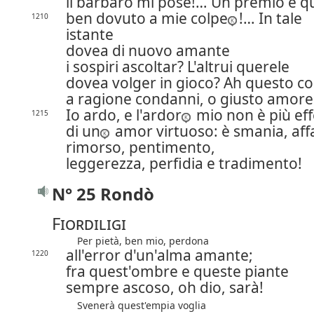
il barbaro mi pose!… Un premio è q
ben dovuto a mie colpe
!… In tale
1210
istante
dovea di nuovo amante
i sospiri ascoltar? L'altrui querele
dovea volger in gioco? Ah questo co
a ragione condanni, o giusto amore
Io ardo, e l'ardor
mio non è più eff
1215
di un
amor virtuoso: è smania, aff
rimorso, pentimento,
leggerezza, perfidia e tradimento!
N° 25 Rondò
Fiordiligi
Per pietà, ben mio, perdona
all'error d'un'alma amante;
1220
fra quest'ombre e queste piante
sempre ascoso, oh dio, sarà!
Svenerà quest'empia voglia