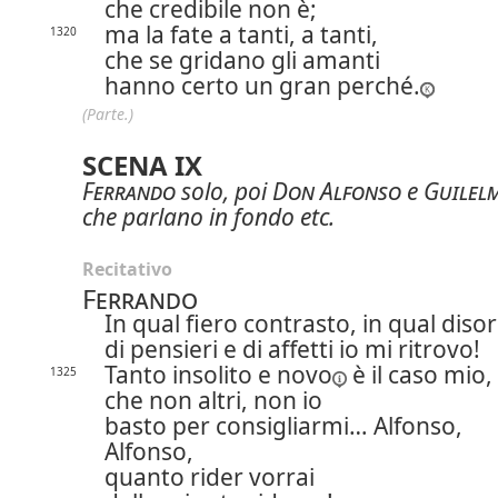
che credibile non è;
ma la fate a tanti, a tanti,
1320
che se gridano gli amanti
hanno certo un gran perché.
(Parte.)
SCENA IX
Ferrando
solo, poi
Don Alfonso
e
Guilel
che parlano in fondo etc.
Recitativo
Ferrando
In qual fiero contrasto, in qual diso
di pensieri e di affetti io mi ritrovo!
Tanto insolito e
novo
è il caso mio,
1325
che non altri, non io
basto per consigliarmi… Alfonso,
Alfonso,
quanto rider vorrai