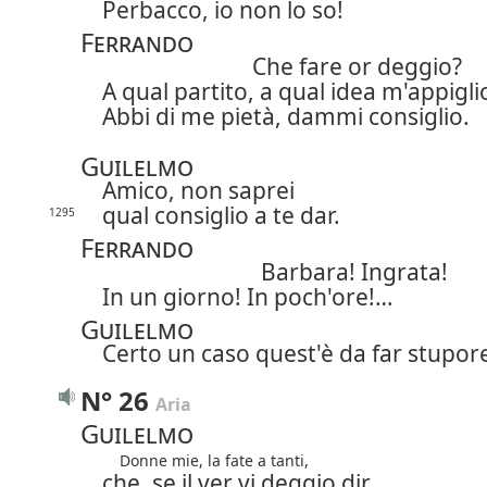
Perbacco, io non lo so!
Ferrando
Che fare or deggio?
A qual partito, a qual idea m'appigli
Abbi di me pietà, dammi consiglio.
Guilelmo
Amico, non saprei
qual consiglio a te dar.
1295
Ferrando
Barbara! Ingrata!
In un giorno! In poch'ore!…
Guilelmo
Certo un caso quest'è da far stupor
N° 26
Aria
Guilelmo
Donne mie, la fate a tanti,
che, se il ver vi deggio dir,