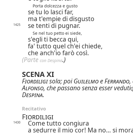
Porta dolcezza e gusto
se tu lo lasci far,
ma t'empie di disgusto
se tenti di pugnar.
1425
Se nel tuo petto ei siede,
s'egli ti becca qui,
fa' tutto quel ch'ei chiede,
che anch'io farò così.
(Parte
.)
con Despina
SCENA XI
Fiordiligi
sola; poi
Guilelmo
e
Ferrando
,
Alfonso
, che passano senza esser
veduti
Despina
.
Recitativo
Fiordiligi
Come tutto congiura
1430
a sedurre il mio cor! Ma no… si mor