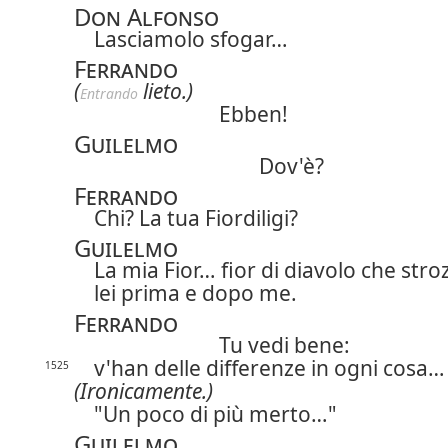
Don Alfonso
Lasciamolo sfogar…
Ferrando
(
lieto.)
Entrando
Ebben!
Guilelmo
Dov'è?
Ferrando
Chi? La tua Fiordiligi?
Guilelmo
La mia Fior… fior di diavolo che stroz
lei prima e dopo me.
Ferrando
Tu vedi bene:
v'han delle differenze in ogni cosa…
1525
(Ironicamente.)
"Un poco di più merto…"
Guilelmo