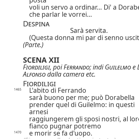
posta
voli un servo a ordinar… Di' a Dorab
che parlar le vorrei…
Despina
Sarà servita.
(Questa donna mi par di senno uscit
(Parte.)
SCENA XII
Fiordiligi
, poi
Ferrando
; indi
Guilelmo
e
Alfonso
dalla camera etc.
Fiordiligi
L'abito di Ferrando
1465
sarà buono per me; può Dorabella
prender quel di Guilelmo: in questi
arnesi
raggiungerem gli sposi nostri, al lo
fianco pugnar potremo
e morir se fa d'uopo.
1470