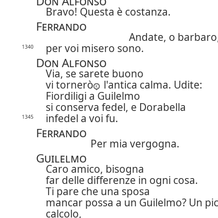
Don Alfonso
Bravo! Questa è costanza.
Ferrando
Andate, o barbaro
per voi misero sono.
1340
Don Alfonso
Via, se sarete buono
vi tornerò
l'antica calma. Udite:
Fiordiligi a Guilelmo
si conserva fedel, e Dorabella
infedel a voi fu.
1345
Ferrando
Per mia vergogna.
Guilelmo
Caro amico, bisogna
far delle differenze in ogni cosa.
Ti pare che una sposa
mancar possa a un Guilelmo? Un pic
calcolo,