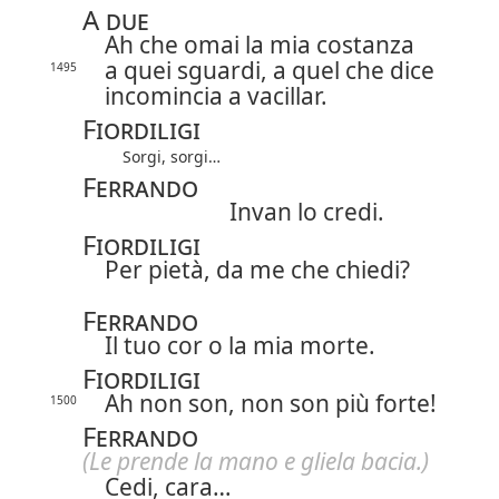
A due
Ah che omai la mia costanza
a quei sguardi, a quel che dice
1495
incomincia a vacillar.
Fiordiligi
Sorgi, sorgi…
Ferrando
Invan lo credi.
Fiordiligi
Per pietà,
da me che chiedi?
Ferrando
Il tuo cor o la mia morte.
Fiordiligi
Ah non son, non son più forte!
1500
Ferrando
(Le prende la mano e gliela bacia.)
Cedi, cara…