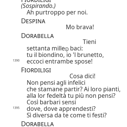
(Sospirando.)
Ah purtroppo per noi.
Despina
Mo brava!
Dorabella
Tieni
settanta mille
baci:
tu il biondino, io 'l brunetto,
eccoci entrambe spose!
1390
Fiordiligi
Cosa dici!
Non pensi agli infelici
che stamane partir? Ai loro pianti,
alla lor fedeltà tu più non pensi?
Così barbari sensi
dove, dove apprendesti?
1395
Sì diversa da te come ti festi?
Dorabella