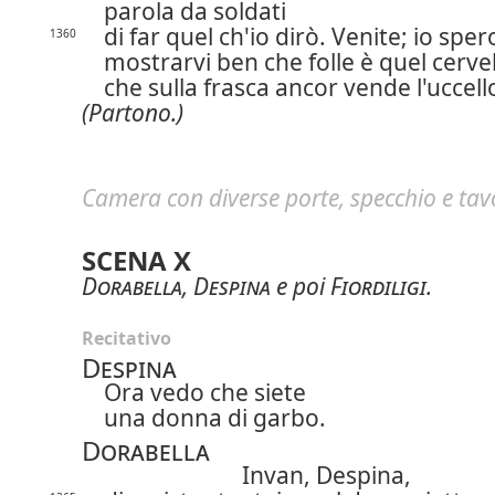
parola da soldati
di far quel ch'io dirò. Venite; io sper
1360
mostrarvi ben che folle è quel cerve
che sulla frasca ancor vende l'uccell
(Partono.)
Camera con diverse porte, specchio e tavo
SCENA X
Dorabella
,
Despina
e poi
Fiordiligi
.
Recitativo
Despina
Ora vedo che siete
una donna di garbo.
Dorabella
Invan, Despina,