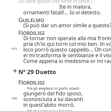
(Si cava quello che tiene in testa.)
Ite in malora,
ornamenti fatali!… Io vi detesto.
Guilelmo
(Si può dar un amor simile a questo?
Fiordiligi
Di tornar non sperate alla mia front
pria ch'io qui torni col mio ben. In v
loco porrò questo cappello… Oh c
1475
ei mi trasforma le sembianze e il vis
Come appena io medesma or mi rav
N° 29 Duetto
Fiordiligi
Fra gli amplessi in pochi istanti
giungerò del fido sposo,
sconosciuta a lui davanti
1480
in quest'abito morrò.