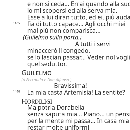
e non si ceda… Errai quando alla su
io mi scopersi ed alla serva mia.
Esse a lui diran tutto, ed ei, più aud
fia di tutto capace… Agli occhi miei
1435
mai più non comparisca…
(Guilelmo sulla porta.)
A tutti i servi
minaccerò il congedo,
se lo lascian passar… Veder nol vogli
quel seduttor.
Guilelmo
(A Ferrando e Don Alfonso.)
Bravissima!
La mia casta Artemisia! La sentite?
1440
Fiordiligi
Ma potria Dorabella
senza saputa mia… Piano… un pens
per la mente mi passa… In casa mia
restar molte uniformi