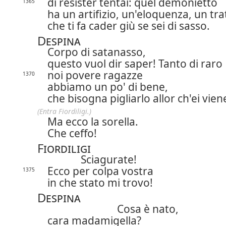
di resister tentai: quel demonietto
1365
ha un artifizio, un'eloquenza, un tra
che ti fa cader giù se sei di sasso.
Despina
Corpo di satanasso,
questo vuol dir saper! Tanto di raro
noi povere ragazze
1370
abbiamo un po' di bene,
che bisogna pigliarlo allor ch'ei vien
(Entra Fiordiligi.)
Ma ecco la sorella.
Che ceffo!
Fiordiligi
Sciagurate!
Ecco per colpa vostra
1375
in che stato mi trovo!
Despina
Cosa è nato,
cara madamigella?