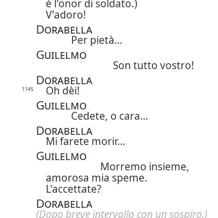
è l'onor di soldato.)
V'adoro!
Dorabella
Per pietà…
Guilelmo
Son tutto vostro!
Dorabella
Oh dèi!
1145
Guilelmo
Cedete, o cara…
Dorabella
Mi farete morir…
Guilelmo
Morremo insieme,
amorosa mia speme.
L'accettate?
Dorabella
(Dopo breve intervallo con un sospiro.)