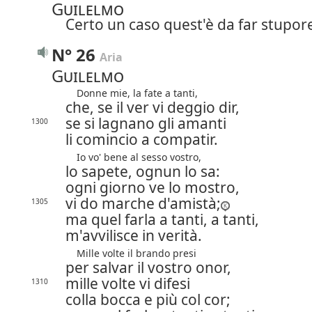
Guilelmo
Certo un caso quest'è da far stupor
N° 26
Aria
Guilelmo
Donne mie, la fate a tanti,
che, se il ver vi deggio dir,
se si lagnano gli amanti
1300
li comincio a compatir.
Io vo' bene al sesso vostro,
lo sapete, ognun lo sa:
ogni giorno ve lo mostro,
vi do marche d'amistà;
1305
ma quel farla a tanti, a tanti,
m'avvilisce in verità.
Mille volte il brando presi
per salvar il vostro onor,
mille volte vi difesi
1310
colla bocca e più col cor;