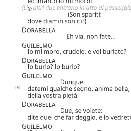
ed intanto io mi moro!
(
Li
altri due entrano in atto di passeggia
(Son spariti:
dove diamin son iti?)
Dorabella
Eh via, non fate…
Guilelmo
Io mi moro, crudele, e voi burlate?
Dorabella
Io burlo? Io burlo?
Guilelmo
Dunque
datemi qualche segno, anima bella,
1130
della vostra pietà.
Dorabella
Due, se volete:
dite quel che far deggio, e lo vedret
Guilelmo