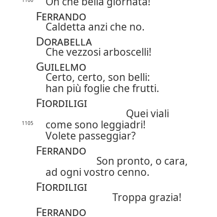
Oh che bella giornata!
1100
Ferrando
Caldetta anzi che no.
Dorabella
Che vezzosi arboscelli!
Guilelmo
Certo, certo, son belli:
han più foglie che frutti.
Fiordiligi
Quei viali
come sono leggiadri!
1105
Volete passeggiar?
Ferrando
Son pronto, o cara,
ad ogni vostro cenno.
Fiordiligi
Troppa grazia!
Ferrando