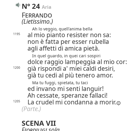
N° 24
Aria
Ferrando
(Lietissimo.)
Ah lo veggio, quell'anima bella
al mio pianto resister non sa:
1195
non è fatta per esser rubella
agli affetti di amica pietà.
In quel guardo, in quei cari sospiri
dolce raggio lampeggia al mio cor:
già rispondi a' miei caldi desiri,
1200
già tu cedi al più tenero amor.
Ma tu fuggi, spietata, tu taci
ed invano mi senti languir!
Ah cessate, speranze fallaci!
La crudel mi condanna a morir.
1205
(Parte.)
SCENA VII
Fiordiligi
sola.