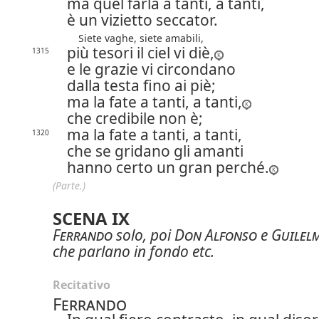
ma quel farla a tanti, a tanti,
è un vizietto seccator.
Siete vaghe, siete amabili,
più tesori il ciel vi diè,
1315
e le grazie vi circondano
dalla testa fino ai piè;
ma la fate a tanti, a tanti,
che credibile non è;
ma la fate a tanti, a tanti,
1320
che se gridano gli amanti
hanno certo un gran perché.
(Parte.)
SCENA IX
Ferrando
solo, poi
Don Alfonso
e
Guilel
che parlano in fondo etc.
Recitativo
Ferrando