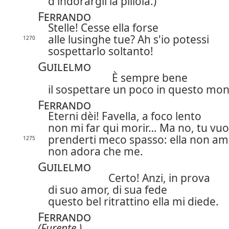
d'indorargli la pillola.)
Ferrando
Stelle! Cesse ella forse
alle lusinghe tue? Ah s'io potessi
1270
sospettarlo soltanto!
Guilelmo
È sempre bene
il sospettare un poco in questo mo
Ferrando
Eterni dèi! Favella, a foco lento
non mi far qui morir… Ma no, tu vuo
prenderti meco spasso: ella non am
1275
non adora che me.
Guilelmo
Certo! Anzi, in prova
di suo amor, di sua fede
questo bel ritrattino ella mi diede.
Ferrando
(Furente.)