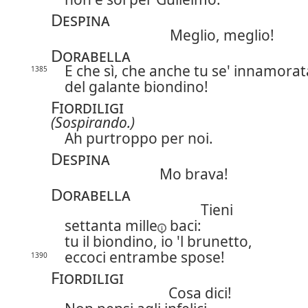
Despina
Meglio, meglio!
Dorabella
E che sì, che anche tu se' innamorat
1385
del galante biondino!
Fiordiligi
(Sospirando.)
Ah purtroppo per noi.
Despina
Mo brava!
Dorabella
Tieni
settanta mille
baci:
tu il biondino, io 'l brunetto,
eccoci entrambe spose!
1390
Fiordiligi
Cosa dici!