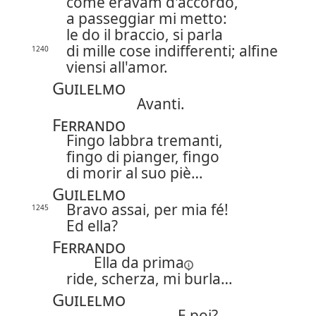
come eravam d'accordo,
a passeggiar mi metto:
le do il braccio, si parla
di mille cose indifferenti; alfine
1240
viensi all'amor.
Guilelmo
Avanti.
Ferrando
Fingo labbra tremanti,
fingo di pianger, fingo
di morir al suo piè…
Guilelmo
Bravo assai, per mia fé!
1245
Ed ella?
Ferrando
Ella
da prima
ride, scherza, mi burla…
Guilelmo
E poi?