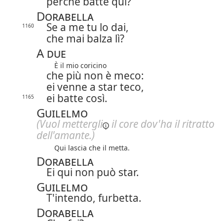
perché batte qui?
Dorabella
Se a me tu lo dai,
1160
che mai balza lì?
A due
È il mio coricino
che più non è meco:
ei venne a star teco,
ei batte così.
1165
Guilelmo
(Vuol
mettergli
il core dov'ha il ritratto
dell'amante.)
Qui lascia che il metta.
Dorabella
Ei qui non può star.
Guilelmo
T'intendo, furbetta.
Dorabella