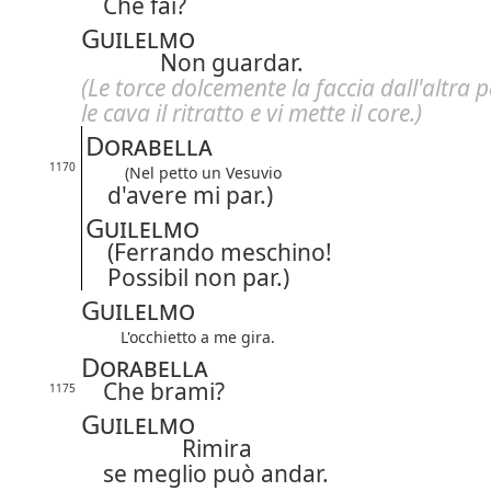
Che fai?
Guilelmo
Non guardar.
(Le torce dolcemente la faccia dall'altra p
le cava il ritratto e vi mette il core.)
Dorabella
1170
(Nel petto un Vesuvio
d'avere mi par.)
Guilelmo
(Ferrando meschino!
Possibil non par.)
Guilelmo
L'occhietto a me gira.
Dorabella
Che brami?
1175
Guilelmo
Rimira
se meglio può andar.