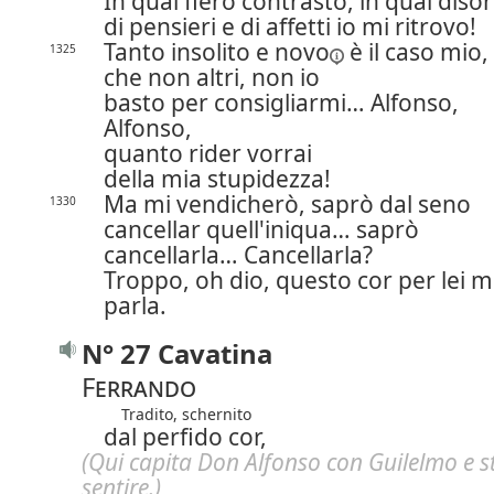
In qual fiero contrasto, in qual diso
di pensieri e di affetti io mi ritrovo!
Tanto insolito e
novo
è il caso mio,
1325
che non altri, non io
basto per consigliarmi… Alfonso,
Alfonso,
quanto rider vorrai
della mia stupidezza!
Ma mi vendicherò, saprò dal seno
1330
cancellar quell'iniqua… saprò
cancellarla…
Cancellarla?
Troppo, oh dio, questo cor per lei m
parla.
N° 27 Cavatina
Ferrando
Tradito, schernito
dal perfido cor,
(Qui capita Don Alfonso con Guilelmo e s
sentire.)