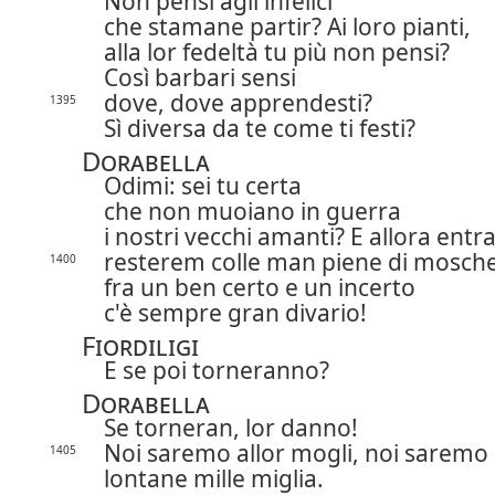
Non pensi agli infelici
che stamane partir? Ai loro pianti,
alla lor fedeltà tu più non pensi?
Così barbari sensi
dove, dove apprendesti?
1395
Sì diversa da te come ti festi?
Dorabella
Odimi: sei tu certa
che non muoiano in guerra
i nostri vecchi amanti? E allora ent
resterem colle man piene di mosche
1400
fra un ben certo e un incerto
c'è sempre gran divario!
Fiordiligi
E se poi torneranno?
Dorabella
Se torneran, lor danno!
Noi saremo allor mogli, noi saremo
1405
lontane mille miglia.