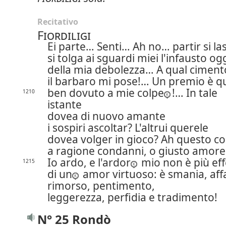
Recitativo
Fiordiligi
Ei parte… Senti… Ah no… partir si las
si tolga ai sguardi miei l'infausto o
della mia debolezza… A qual ciment
il barbaro mi pose!… Un premio è q
ben dovuto a mie colpe
!… In tale
1210
istante
dovea di nuovo amante
i sospiri ascoltar? L'altrui querele
dovea volger in gioco? Ah questo co
a ragione condanni, o giusto amore
Io ardo, e l'ardor
mio non è più eff
1215
di un
amor virtuoso: è smania, aff
rimorso, pentimento,
leggerezza, perfidia e tradimento!
N° 25 Rondò