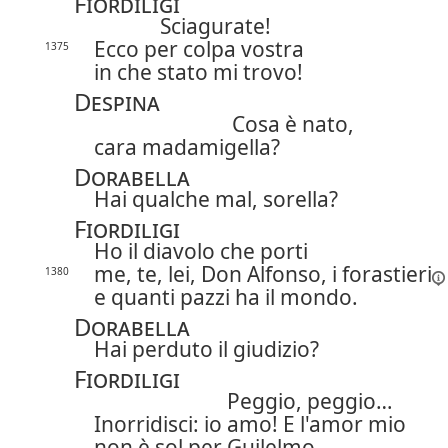
Fiordiligi
Sciagurate!
Ecco per colpa vostra
1375
in che stato mi trovo!
Despina
Cosa è nato,
cara madamigella?
Dorabella
Hai qualche mal, sorella?
Fiordiligi
Ho il diavolo che porti
me, te, lei, Don Alfonso, i
forastieri
1380
e quanti pazzi ha il mondo.
Dorabella
Hai perduto il giudizio?
Fiordiligi
Peggio, peggio…
Inorridisci: io amo! E l'amor mio
non è sol per Guilelmo.