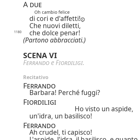
A due
Oh cambio felice
di cori e d'affetti!
Che nuovi diletti,
che dolce penar!
1180
(Partono abbracciati.)
SCENA VI
Ferrando
e
Fiordiligi
.
Recitativo
Ferrando
Barbara! Perché
fuggi?
Fiordiligi
Ho visto un aspide,
un'idra, un basilisco!
Ferrando
Ah crudel, ti capisco!
L'aspide, l'idra, il basilisco, e quanto