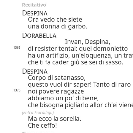
Recitativo
Despina
Ora vedo che siete
una donna di garbo.
Dorabella
Invan, Despina,
di resister tentai: quel demonietto
1365
ha un artifizio, un'eloquenza, un tra
che ti fa cader giù se sei di sasso.
Despina
Corpo di satanasso,
questo vuol dir saper! Tanto di raro
noi povere ragazze
1370
abbiamo un po' di bene,
che bisogna pigliarlo allor ch'ei vien
(Entra Fiordiligi.)
Ma ecco la sorella.
Che ceffo!