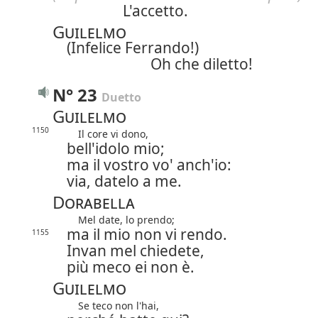
L'accetto.
Guilelmo
(Infelice Ferrando!)
Oh che diletto!
N° 23
Duetto
Guilelmo
1150
Il core vi dono,
bell'idolo mio;
ma il vostro vo' anch'io:
via, datelo a me.
Dorabella
Mel date, lo prendo;
ma il mio non vi rendo.
1155
Invan mel chiedete,
più meco ei non è.
Guilelmo
Se teco non l'hai,