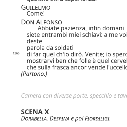
Guilelmo
Come!
Don Alfonso
Abbiate pazienza, infin domani
siete entrambi miei schiavi: a me vo
deste
parola da soldati
di far quel ch'io dirò. Venite; io sper
1360
mostrarvi ben che folle è quel cerve
che sulla frasca ancor vende l'uccell
(Partono.)
Camera con diverse porte, specchio e tavo
SCENA X
Dorabella
,
Despina
e poi
Fiordiligi
.