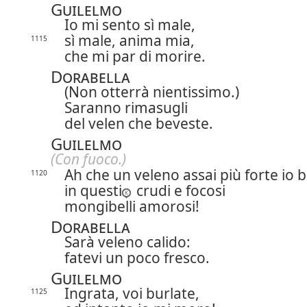
Guilelmo
Io mi sento sì male,
sì male, anima mia,
1115
che mi par di morire.
Dorabella
(Non otterrà nientissimo.)
Saranno rimasugli
del velen che beveste.
Guilelmo
(Con fuoco.)
Ah che un veleno assai più forte io 
1120
in questi
crudi e focosi
mongibelli amorosi!
Dorabella
Sarà veleno calido:
fatevi un poco fresco.
Guilelmo
Ingrata, voi burlate,
1125