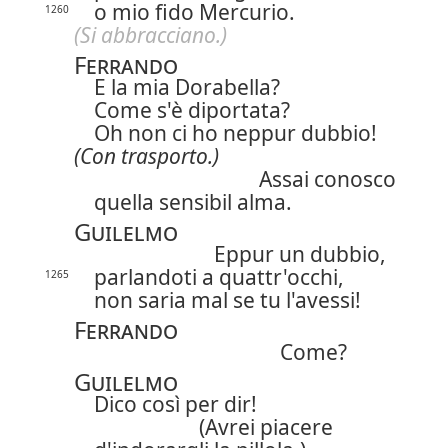
o mio fido Mercurio.
1260
(Si abbracciano.)
Ferrando
E la mia Dorabella?
Come s'è diportata?
Oh non ci ho neppur dubbio!
(Con trasporto.)
Assai conosco
quella sensibil alma.
Guilelmo
Eppur un dubbio,
parlandoti a quattr'occhi,
1265
non saria mal se tu l'avessi!
Ferrando
Come?
Guilelmo
Dico così per dir!
(Avrei piacere