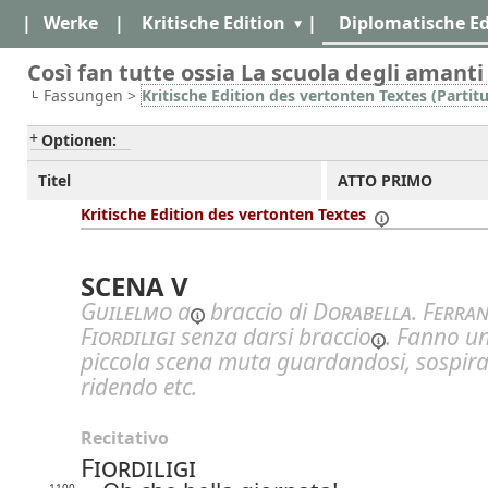
|
Werke
|
Kritische Edition
|
Diplomatische Ed
Così fan tutte ossia La scuola degli amanti
Fassungen >
Kritische Edition des vertonten Textes (Partitu
Optionen:
Titel
ATTO PRIMO
Kritische Edition des vertonten Textes
SCENA V
Guilelmo
a
braccio di
Dorabella
.
Ferra
Fiordiligi
senza darsi
braccio
. Fanno u
piccola scena muta guardandosi, sospir
ridendo etc.
Recitativo
Fiordiligi