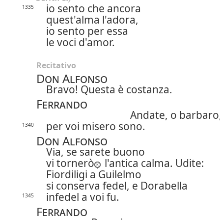
io sento che ancora
1335
quest'alma l'adora,
io sento per essa
le voci d'amor.
Recitativo
Don Alfonso
Bravo! Questa è costanza.
Ferrando
Andate, o barbaro
per voi misero sono.
1340
Don Alfonso
Via, se sarete buono
vi tornerò
l'antica calma. Udite:
Fiordiligi a Guilelmo
si conserva fedel, e Dorabella
infedel a voi fu.
1345
Ferrando