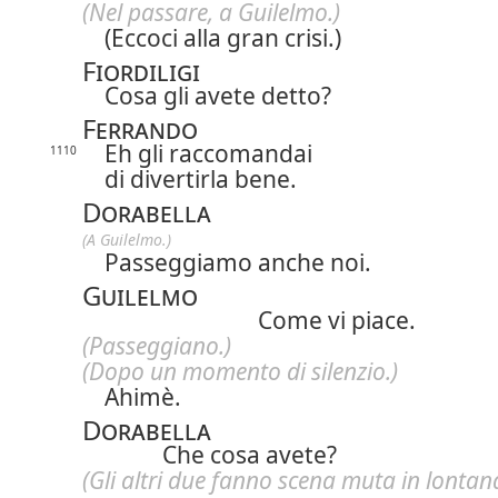
(Nel passare, a Guilelmo.)
(Eccoci alla gran crisi.)
Fiordiligi
Cosa gli avete detto?
Ferrando
Eh gli raccomandai
1110
di divertirla bene.
Dorabella
(A Guilelmo.)
Passeggiamo anche noi.
Guilelmo
Come vi piace.
(Passeggiano.)
(Dopo un momento di silenzio.)
Ahimè.
Dorabella
Che cosa avete?
(Gli altri due fanno scena muta in lontan