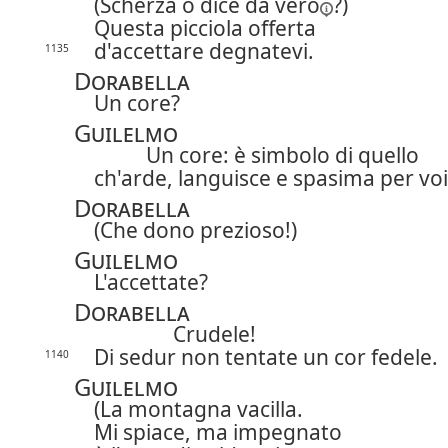
(Scherza o dice
da vero
?)
Questa picciola offerta
d'accettare degnatevi.
1135
Dorabella
Un core?
Guilelmo
Un core: è simbolo di quello
ch'arde, languisce e spasima per voi
Dorabella
(Che dono prezioso!)
Guilelmo
L'accettate?
Dorabella
Crudele!
Di sedur non tentate un cor fedele.
1140
Guilelmo
(La montagna vacilla.
Mi spiace, ma impegnato