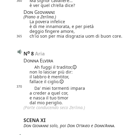
Ma signor cavaliere…
360
è ver quel ch'ella dice?
Don Giovanni
(Piano a Zerlina.)
La povera infelice
è di me innamorata, e per pietà
deggio fingere amore,
ch'io son per mia disgrazia uom di buon core.
365
o
N
8
 Aria
Donna Elvira
Ah fuggi il traditor,
non lo lasciar più dir:
il labbro è mentitor,
fallace il ciglio.
370
Da' miei tormenti impara
a creder a quel cor,
e nasca il tuo timor
dal mio periglio.
(Parte conducendo seco Zerlina.)
SCENA XI
Don Giovanni
solo, poi
Don Ottavio
e
Donn'Anna
.