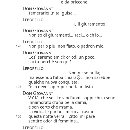
è da briccone.
Don Giovanni
Temerario! In tal guisa…
Leporello
E il giuramento!…
Don Giovanni
Non so di giuramenti… Taci… o ch'io…
Leporello
Non parlo più, non fiato, o padron mio.
120
Don Giovanni
Così saremo amici; or odi un poco,
sai tu perché son qui?
Leporello
Non ne so nulla;
ma essendo l'alba chiara
… non sarebbe
qualche nuova conquista?
Io lo devo saper per porla in lista.
125
Don Giovanni
Va' là, che se' il grand'uom: sappi chi'io sono
innamorato d'una bella dama,
e son certo che m'ama.
La vidi… le parlai… meco al casino
questa notte verrà… Zitto: mi pare
130
sentire odor di femmina…
Leporello