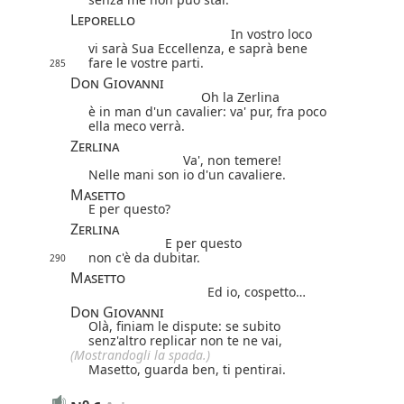
Leporello
In vostro loco
vi sarà Sua Eccellenza, e saprà bene
fare le vostre parti.
285
Don Giovanni
Oh la Zerlina
è in man d'un cavalier: va' pur, fra poco
ella meco verrà.
Zerlina
Va', non temere!
Nelle mani son io d'un cavaliere.
Masetto
E per questo?
Zerlina
E per questo
non c'è da dubitar.
290
Masetto
Ed io, cospetto…
Don Giovanni
Olà, finiam le dispute: se subito
senz'altro replicar non te ne vai,
(Mostrandogli la spada.)
Masetto, guarda ben, ti pentirai.
o