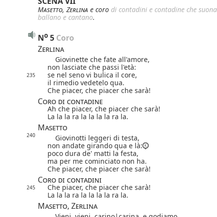
SCENA VII
Masetto
,
Zerlina
e coro
di contadini e contadine che suon
ballano e cantano
.
o
N
5
 Coro
Zerlina
Giovinette che fate all'amore,
non lasciate che passi l'età:
se nel seno vi bulica il core,
235
il rimedio vedetelo qua.
Che piacer, che piacer che sarà!
Coro di contadine
Ah che piacer, che piacer che sarà!
La la la ra la la la la ra la.
Masetto
240
Giovinotti leggeri di testa,
non andate girando qua e là:
poco dura de' matti la festa,
ma per me cominciato non ha.
Che piacer, che piacer che sarà!
Coro di contadini
Che piacer, che piacer che sarà!
245
La la la ra la la la la ra la.
Masetto, Zerlina
Vieni, vieni,
carino|
carina
, e godiamo