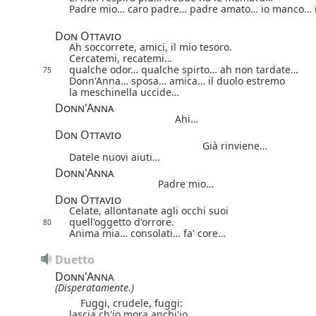
Padre mio… caro padre… padre amato… io manco… 
Don Ottavio
Ah soccorrete, amici, il mio tesoro.
Cercatemi, recatemi…
qualche odor… qualche spirto… ah non tardate…
75
Donn'Anna… sposa… amica… il duolo estremo
la meschinella uccide…
Donn'Anna
Ahi…
Don Ottavio
Già rinviene…
Datele nuovi aiuti…
Donn'Anna
Padre mio…
Don Ottavio
Celate, allontanate agli occhi suoi
quell'oggetto d'orrore.
80
Anima mia… consolati… fa' core…
Duetto
Donn'Anna
(Disperatamente.)
Fuggi, crudele, fuggi:
lascia ch'io mora anchi'io,