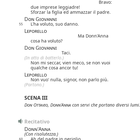
Bravo:
due imprese leggiadre!
Sforzar la figlia ed ammazzar il padre.
Don Giovanni
L'ha voluto, suo danno.
55
Leporello
Ma Donn'Anna
cosa ha voluto?
Don Giovanni
Taci.
(In atto di batterlo.)
Non mi seccar, vien meco, se non vuoi
qualche cosa ancor tu!
Leporello
Non vuo' nulla, signor, non parlo più.
(Partono.)
SCENA III
Don Ottavio
,
Donn'Anna
con servi
che portano diversi lumi
Recitativo
Donn'Anna
(Con risolutezza.)
Ah del padre in periglio
60