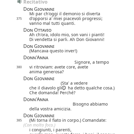
Recitativo
Don Giovanni
Mi par ch'oggi il demonio si diverta
d'opporsi a' miei piacevoli progressi;
375
vanno mal tutti quanti.
Don Ottavio
Ah ch'ora, idolo mio, son vani i pianti!
Di vendetta si parli. Ah Don Giovanni!
Don Giovanni
(Mancava questo inver!)
Donn'Anna
Signore, a tempo
vi ritroviam: avete core, avete
380
anima generosa?
Don Giovanni
(Sta' a vedere
che il diavolo gli
ha detto qualche cosa.)
Che domanda! Perché?
Donn'Anna
Bisogno abbiamo
della vostra amicizia.
Don Giovanni
(Mi torna il fiato in corpo.) Comandate:
385
(Con molto foco.)
i congiunti, i parenti,