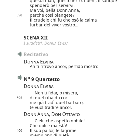
questa man, questo ferro, i beni, il sangue
spenderò per servirvi.
Ma voi, bella Donn'Anna,
perché così piangete?
390
Il crudele chi fu che osò la calma
turbar del viver vostro…
SCENA XII
I suddetti,
Donna Elvira
.
Recitativo
Donna Elvira
Ah ti ritrovo ancor, perfido mostro!
o
N
9 Quartetto
Donna Elvira
Non ti fidar, o misera,
di quel ribaldo cor:
395
me già tradì quel barbaro,
te vuol tradire ancor.
Donn'Anna, Don Ottavio
Cieli! che aspetto nobile!
Che dolce maestà!
Il suo pallor, le lagrime
400
m'empiono di pietà.