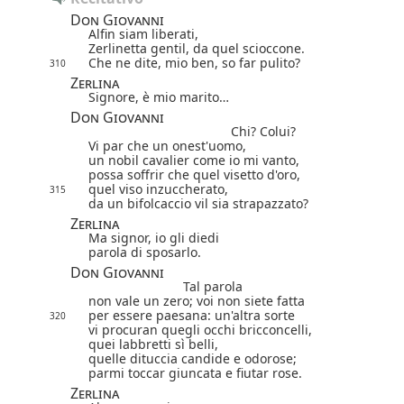
Don Giovanni
Alfin siam liberati,
Zerlinetta gentil, da quel scioccone.
Che ne dite, mio ben, so far pulito?
310
Zerlina
Signore, è mio marito…
Don Giovanni
Chi? Colui?
Vi par che un onest'uomo,
un nobil cavalier come io mi vanto,
possa soffrir che quel visetto d'oro,
quel viso inzuccherato,
315
da un bifolcaccio vil sia strapazzato?
Zerlina
Ma signor, io gli diedi
parola di sposarlo.
Don Giovanni
Tal parola
non vale un zero; voi non siete fatta
per essere paesana: un'altra sorte
320
vi procuran quegli occhi bricconcelli,
quei labbretti sì belli,
quelle dituccia candide e odorose;
parmi toccar giuncata e fiutar rose.
Zerlina