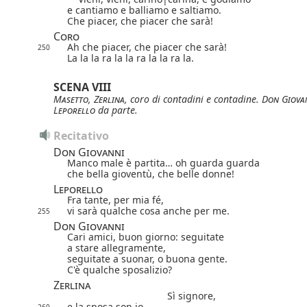
e cantiamo e balliamo e saltiamo.
Che piacer, che piacer che sarà!
Coro
Ah che piacer, che piacer che sarà!
250
La la la ra la la ra la la ra la.
SCENA VIII
Masetto
,
Zerlina
, coro di contadini e contadine.
Don Giova
Leporello
da parte.
Recitativo
Don Giovanni
Manco male è partita… oh guarda guarda
che bella gioventù, che belle donne!
Leporello
Fra tante, per mia fé,
vi sarà qualche cosa anche per me.
255
Don Giovanni
Cari amici, buon giorno: seguitate
a stare allegramente,
seguitate a suonar, o buona gente.
C'è qualche sposalizio?
Zerlina
Sì signore,
e la sposa son io.
260