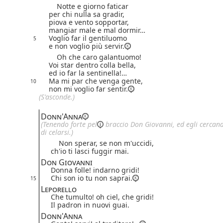
Notte e giorno faticar
per chi nulla sa gradir,
piova e vento sopportar,
mangiar male e mal dormir…
Voglio far il gentiluomo
5
e non voglio più servir.
Oh che caro galantuomo!
Voi star dentro colla bella,
ed io far la sentinella!…
Ma mi par che venga gente,
10
non mi voglio far sentir.
(S'asconde.)
Donn'Anna
(Tenendo forte
pel
braccio Don Giovanni, ed egli cercan
di celarsi.)
Non sperar, se non m'uccidi,
ch'io ti lasci fuggir mai.
Don Giovanni
Donna folle! indarno gridi!
Chi son io tu non saprai.
15
Leporello
Che tumulto! oh ciel, che gridi!
Il padron in nuovi guai.
Donn'Anna