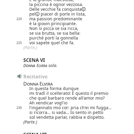
la piccina è ognor vezzosa.
Delle vecchie fa conquista
pel
piacer di porle in lista,
ma passion predominante
220
è la giovin principiante.
Non si picca se sia ricca,
se sia brutta, se sia bella:
purché porti la gonnella
voi sapete quel che fa.
225
(Parte.)
SCENA VI
Donna Elvira
sola.
Recitativo
Donna Elvira
In questa forma dunque
mi tradì il scellerato! È questo il premio
che quel barbaro rende all'amor mio?
Ah vendicar vogl'io
l'ingannato mio cor: pria ch'ei mi fugga…
230
si ricorra… si vada… Io sento in petto
sol vendetta parlar, rabbia e dispetto.
(Parte.)