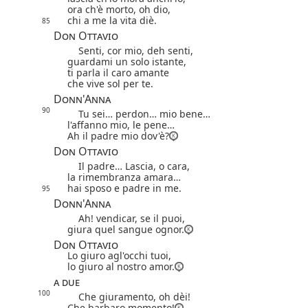
ora ch'è morto, oh dio,
chi a me la vita diè.
85
Don Ottavio
Senti, cor mio, deh senti,
guardami un solo istante,
ti parla il caro amante
che vive sol per te.
Donn'Anna
90
Tu sei… perdon… mio bene…
l'affanno mio, le pene…
Ah il padre mio dov'è?
Don Ottavio
Il padre… Lascia, o cara,
la rimembranza amara…
hai sposo e padre in me.
95
Donn'Anna
Ah! vendicar, se il puoi,
giura quel sangue ognor.
Don Ottavio
Lo giuro agl'occhi tuoi,
lo giuro al nostro amor.
a due
100
Che giuramento, oh dèi!
Che barbaro momento!