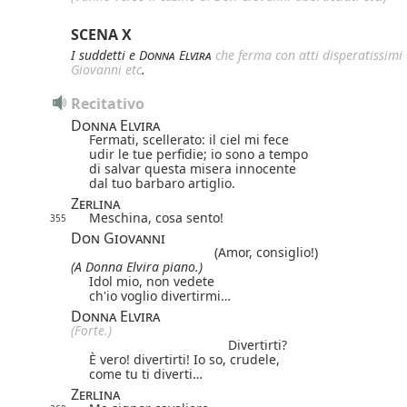
SCENA X
I suddetti e
Donna Elvira
che ferma con atti disperatissimi
Giovanni etc
.
Recitativo
Donna Elvira
Fermati, scellerato: il ciel mi fece
udir le tue perfidie; io sono a tempo
di salvar questa misera innocente
dal tuo barbaro artiglio.
Zerlina
Meschina, cosa sento!
355
Don Giovanni
(Amor, consiglio!)
(A Donna Elvira piano.)
Idol mio, non vedete
ch'io voglio divertirmi…
Donna Elvira
(Forte.)
Divertirti?
È vero! divertirti! Io so, crudele,
come tu ti diverti…
Zerlina