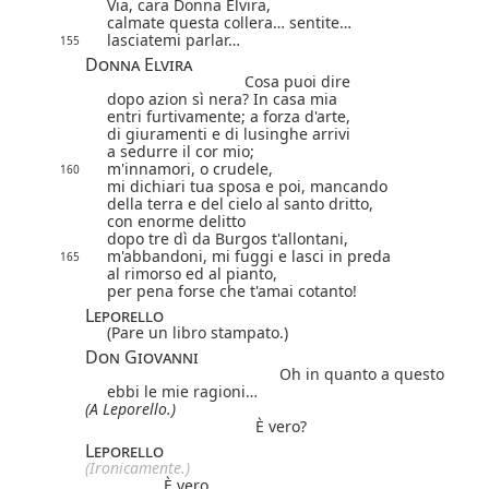
Via, cara Donna Elvira,
calmate questa collera… sentite…
lasciatemi parlar…
155
Donna Elvira
Cosa puoi dire
dopo azion sì nera? In casa mia
entri furtivamente; a forza d'arte,
di giuramenti e di lusinghe arrivi
a sedurre il cor mio;
m'innamori, o crudele,
160
mi dichiari tua sposa e poi, mancando
della terra e del cielo al santo dritto,
con enorme delitto
dopo tre dì da Burgos t'allontani,
m'abbandoni, mi fuggi e lasci in preda
165
al rimorso ed al pianto,
per pena forse che t'amai cotanto!
Leporello
(Pare un libro stampato.)
Don Giovanni
Oh in quanto a questo
ebbi le mie ragioni…
(A Leporello.)
È vero?
Leporello
(Ironicamente.)
È vero.