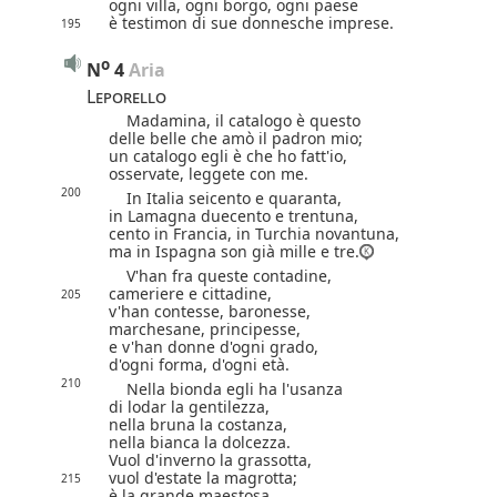
ogni villa, ogni borgo, ogni paese
è testimon di sue donnesche imprese.
195
o
N
4
 Aria
Leporello
Madamina, il catalogo è questo
delle belle che amò il padron mio;
un catalogo egli è che ho fatt'io,
osservate, leggete con me.
200
In Italia seicento e quaranta,
in Lamagna duecento e trentuna,
cento in Francia, in Turchia novantuna,
ma in Ispagna son già mille e tre.
V'han fra queste contadine,
cameriere e cittadine,
205
v'han contesse, baronesse,
marchesane, principesse,
e v'han donne d'ogni grado,
d'ogni forma, d'ogni età.
210
Nella bionda egli ha l'usanza
di lodar la gentilezza,
nella bruna la costanza,
nella bianca la dolcezza.
Vuol d'inverno la grassotta,
vuol d'estate la magrotta;
215
è la grande maestosa,