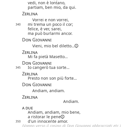
vedi, non è lontano,
partiam, ben mio, da qui.
Zerlina
Vorrei e non vorrei,
mi trema un poco il cor;
340
felice, è ver, sarei,
ma può burlarmi ancor.
Don Giovanni
Vieni, mio bel diletto…
Zerlina
Mi fa pietà Masetto…
Don Giovanni
Io cangerò tua sorte…
345
Zerlina
Presto non son più forte…
Don Giovanni
Andiam, andiam.
Zerlina
Andiam.
a due
Andiam, andiam, mio bene,
a ristorar le pene
d'un innocente amor.
350
(Vanno verso il casino di Don Giovanni abbracciati etc.)