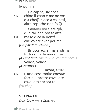
N
6
 Aria
Masetto
Ho capito, signor sì,
chino il capo e me ne vo:
295
già che
piace a voi così,
altre repliche non fo.
Cavalier voi siete già,
dubitar non posso affé:
me lo dice la bontà
300
che volete aver per me.
(Da parte a Zerlina.)
Bricconaccia, malandrina,
fosti ognor la mia ruina.
(A Leporello
che lo vuol condur seco
.)
Vengo, vengo!
(A Zerlina.)
Resta, resta!
È una cosa molto onesta:
305
faccia il nostro cavaliere
cavaliera ancora te.
(
Va
via.)
SCENA IX
Don Giovanni
e
Zerlina
.
Recitativo