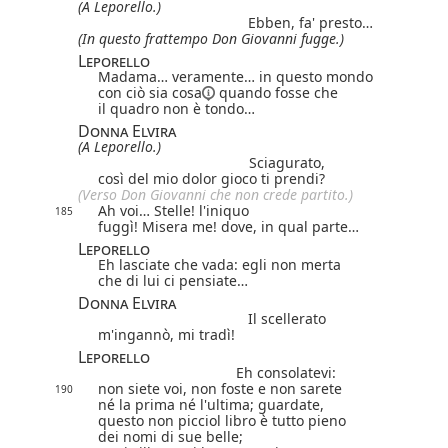
(A Leporello.)
Ebben, fa' presto…
(In questo frattempo Don Giovanni fugge.)
Leporello
Madama… veramente… in questo mondo
con ciò sia cosa
quando fosse che
il quadro non è tondo…
Donna Elvira
(A Leporello.)
Sciagurato,
così del mio dolor gioco ti prendi?
(Verso Don Giovanni che non crede partito.)
Ah voi… Stelle! l'iniquo
185
fuggì! Misera me! dove, in qual parte…
Leporello
Eh lasciate che vada: egli non merta
che di lui ci pensiate…
Donna Elvira
Il scellerato
m'ingannò, mi tradì!
Leporello
Eh consolatevi:
non siete voi,
non foste e non sarete
190
né la prima né l'ultima; guardate,
questo non picciol libro è tutto pieno
dei nomi di sue belle;