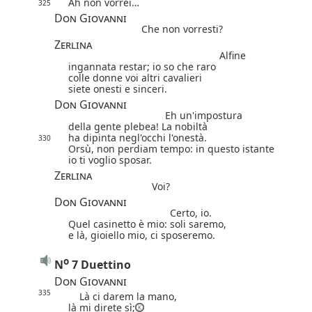
Ah non vorrei…
325
Don Giovanni
Che non vorresti?
Zerlina
Alfine
ingannata restar; io so che raro
colle donne voi altri cavalieri
siete onesti e sinceri.
Don Giovanni
Eh un'impostura
della gente plebea! La nobiltà
ha dipinta negl'occhi l'onestà.
330
Orsù, non perdiam tempo: in questo istante
io ti voglio sposar.
Zerlina
Voi?
Don Giovanni
Certo, io.
Quel casinetto è mio: soli saremo,
e là, gioiello mio, ci sposeremo.
o
N
7 Duettino
Don Giovanni
335
Là ci darem la mano,
là mi direte sì;