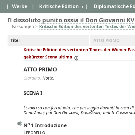
|
Werke
|
Kritische Edition
|
Diplomatische Ed
Il dissoluto punito ossia il Don Giovanni KV
Fassungen >
Kritische Edition des vertonten Textes der Wi
Titel
ATTO PRIMO
Kritische Edition des vertonten Textes der Wiener Fa
gekürzter Scena ultima
ATTO PRIMO
Giardino.
Notte.
SCENA I
Leporello
con ferraiuolo, che passeggia davanti la casa di
Donn'Anna; poi
Don Giovanni
,
Donn'Anna
; indi
Il Commenda
o
N
1 Introduzione
Leporello