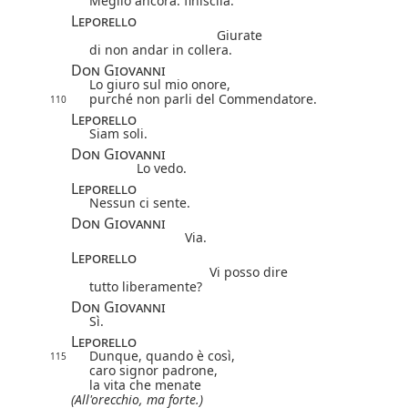
Meglio ancora: finiscila.
Leporello
Giurate
di non andar in collera.
Don Giovanni
Lo giuro sul mio onore,
purché non parli del Commendatore.
110
Leporello
Siam soli.
Don Giovanni
Lo vedo.
Leporello
Nessun ci sente.
Don Giovanni
Via.
Leporello
Vi posso dire
tutto liberamente?
Don Giovanni
Sì.
Leporello
Dunque, quando è così,
115
caro signor padrone,
la vita che menate
(All'orecchio, ma forte.)