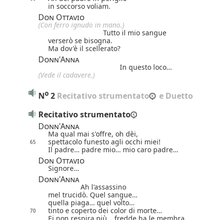
in soccorso voliam.
Don Ottavio
(Con ferro ignudo in mano.)
Tutto il mio sangue
verserò se bisogna.
Ma dov'è il scellerato?
Donn'Anna
In questo loco…
(Vede il cadavere.)
o
N
2
 Recitativo strumentato
 e Duetto
Recitativo strumentato
Donn'Anna
Ma qual mai s'offre, oh dèi,
spettacolo funesto agli occhi miei!
65
Il padre… padre mio… mio caro padre…
Don Ottavio
Signore…
Donn'Anna
Ah l'assassino
mel trucidò. Quel sangue…
quella piaga… quel volto…
tinto e coperto dei color di morte…
70
Ei non respira più… fredde ha le membra…