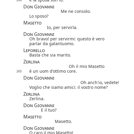
Don Giovanni
Me ne consolo.
Lo sposo?
Masetto
Io, per servirla.
Don Giovanni
Oh bravo! per servirmi: questo è vero
parlar da galantuomo.
Leporello
Basta che sia marito.
Zerlina
Oh il mio Masetto
è un uom d'ottimo core.
265
Don Giovanni
Oh anch'io, vedete!
Voglio che siamo amici: il vostro nome?
Zerlina
Zerlina.
Don Giovanni
E il tuo?
Masetto
Masetto.
Don Giovanni
O caro il mio Masetto!