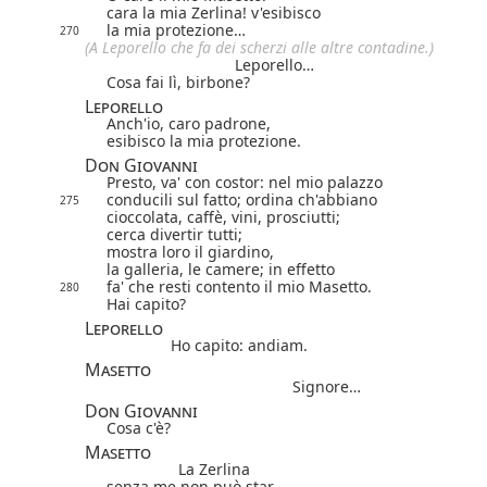
cara la mia Zerlina! v'esibisco
la mia protezione…
270
(A Leporello che fa dei scherzi alle altre contadine.)
Leporello…
Cosa fai lì, birbone?
Leporello
Anch'io, caro padrone,
esibisco la mia protezione.
Don Giovanni
Presto, va' con costor: nel mio palazzo
conducili sul fatto; ordina ch'abbiano
275
cioccolata, caffè, vini, prosciutti;
cerca divertir tutti;
mostra loro il giardino,
la galleria, le camere; in effetto
fa' che resti contento il mio Masetto.
280
Hai capito?
Leporello
Ho capito: andiam.
Masetto
Signore…
Don Giovanni
Cosa c'è?
Masetto
La Zerlina
senza me non può star.