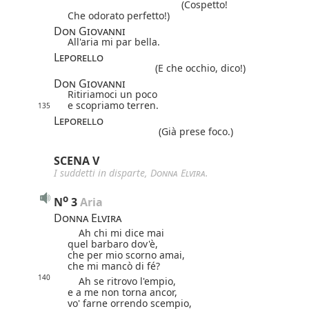
(Cospetto!
Che odorato perfetto!)
Don Giovanni
All'aria mi par bella.
Leporello
(E che occhio, dico!)
Don Giovanni
Ritiriamoci un poco
e scopriamo terren.
135
Leporello
(Già prese foco.)
SCENA V
I suddetti in disparte,
Donna Elvira
.
o
N
3
 Aria
Donna Elvira
Ah chi mi dice mai
quel barbaro dov'è,
che per mio scorno amai,
che mi mancò di fé?
140
Ah se ritrovo l'empio,
e a me non torna ancor,
vo' farne orrendo scempio,