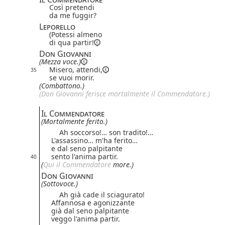
Così pretendi
da me fuggir?
Leporello
(Potessi almeno
di qua partir!
Don Giovanni
(Mezza voce.)
Misero, attendi,
35
se vuoi morir.
(Combattono.)
(Don Giovanni ferisce mortalmente il Commendatore.)
Il Commendatore
(Mortalmente ferito.)
Ah soccorso!… son tradito!…
L'assassino… m'ha ferito…
e dal seno palpitante
sento l'anima partir.
40
(
Qui il Commendatore
more.)
Don Giovanni
(Sottovoce.)
Ah già cade il sciagurato!
Affannosa e agonizzante
già dal seno palpitante
veggo l'anima partir.