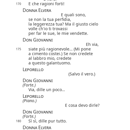
E che ragioni forti!
170
Donna Elvira
E quali sono,
se non la tua perfidia,
la leggerezza tua? Ma il giusto cielo
volle ch'io ti trovassi
per far le sue, le mie vendette.
Don Giovanni
Eh via,
siate più ragionevole… (Mi pone
175
a cimento costei.) Se non credete
al labbro mio, credete
a questo galantuomo.
Leporello
(Salvo il vero.)
Don Giovanni
(Forte.)
Via, dille un poco…
Leporello
(Piano.)
E cosa devo dirle?
Don Giovanni
(Forte.)
Sì sì, dille pur tutto.
180
Donna Elvira