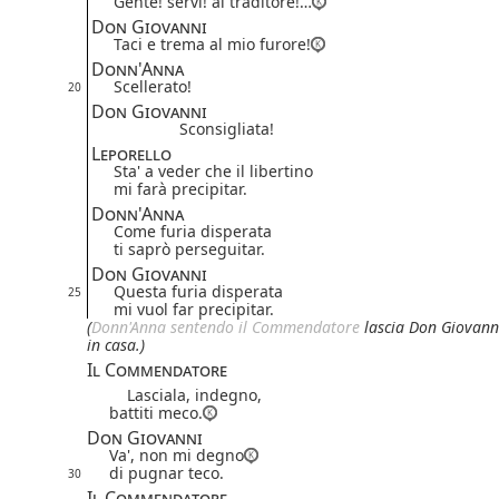
Gente! servi! al traditore!…
Don Giovanni
Taci e trema al mio furore!
Donn'Anna
Scellerato!
20
Don Giovanni
Sconsigliata!
Leporello
Sta' a veder che il libertino
mi farà precipitar.
Donn'Anna
Come furia disperata
ti saprò perseguitar.
Don Giovanni
Questa furia disperata
25
mi vuol far precipitar.
(
Donn'Anna
sentendo il Commendatore
lascia Don Giovann
in casa.)
Il Commendatore
Lasciala, indegno,
battiti meco.
Don Giovanni
Va', non mi degno
di pugnar teco.
30
Il Commendatore