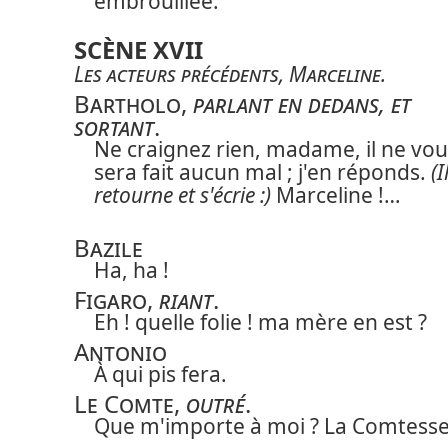
embrouillée.
SCÈNE XVII
Les acteurs précédents
,
Marceline
.
Bartholo
,
parlant en dedans, et
sortant
.
Ne craignez rien, madame, il ne vou
sera fait aucun mal ; j'en réponds.
(I
retourne et s'écrie :)
Marceline !…
Bazile
Ha, ha !
Figaro
,
riant
.
Eh ! quelle folie ! ma mère en est ?
Antonio
À qui pis fera.
Le Comte
,
outré
.
Que m'importe à moi ? La Comtess