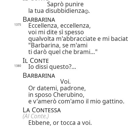
Saprò punire
la tua
disubbidienza
.
Barbarina
Eccellenza, eccellenza,
1375
voi mi dite sì spesso
qualvolta m'abbracciate e mi baciat
"Barbarina, se m'ami
ti darò quel che brami…"
Il Conte
Io dissi questo?…
1380
Barbarina
Voi.
Or datemi, padrone,
in sposo Cherubino,
e v'amerò com'amo il mio gattino.
La Contessa
(Al Conte.)
Ebbene, or tocca a voi.