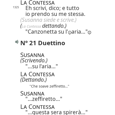
La Contessa
Eh scrivi, dico;
e tutto
1325
io prendo su me stessa.
(Susanna siede e scrive.)
(
dettando.)
La Contessa 
"Canzonetta
su l'
aria…"
N° 21 Duettino
Susanna
(Scrivendo.)
"…su l'aria…"
La Contessa
(Dettando.)
"Che soave zeffiretto…"
Susanna
"…zeffiretto…"
La Contessa
"…questa sera spirerà…"