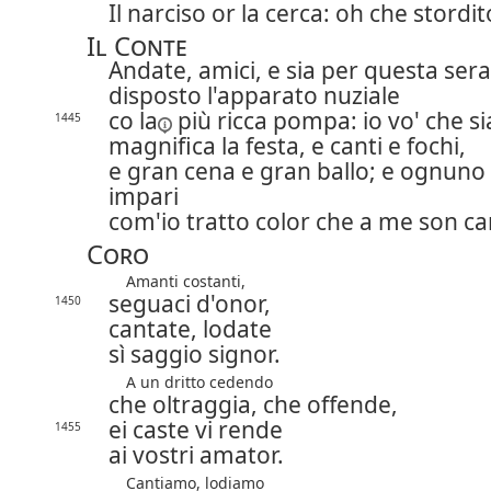
Il narciso or la cerca: oh che stordit
Il Conte
Andate, amici, e sia per questa sera
disposto l'apparato nuziale
co la
più ricca pompa: io vo' che si
1445
magnifica la festa, e canti e fochi,
e gran cena e gran ballo; e ognuno
impari
com'io tratto color che a me son car
Coro
Amanti costanti,
seguaci d'onor,
1450
cantate, lodate
sì saggio signor.
A un dritto cedendo
che oltraggia, che offende,
ei caste vi rende
1455
ai vostri amator.
Cantiamo, lodiamo