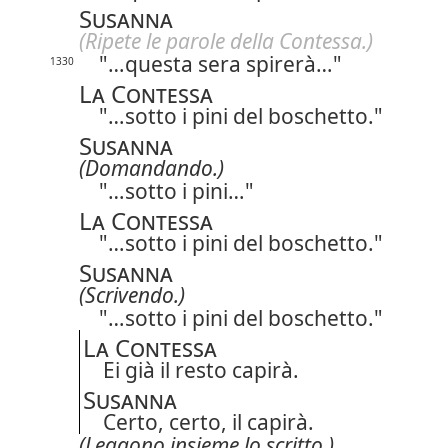
Susanna
(Ripete le parole della Contessa.)
"…questa sera spirerà…"
1330
La Contessa
"…sotto i pini del boschetto."
Susanna
(Domandando.)
"…sotto i pini…"
La Contessa
"…sotto i pini del boschetto."
Susanna
(Scrivendo.)
"…sotto i pini del boschetto."
La Contessa
Ei già il resto capirà.
Susanna
Certo, certo, il capirà.
(Leggono insieme lo scritto.)