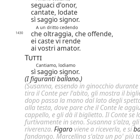
seguaci d'onor,
cantate, lodate
sì saggio signor.
A un dritto cedendo
che oltraggia, che offende,
1430
ei caste vi rende
ai vostri amator.
Tutti
Cantiamo, lodiamo
sì saggio signor.
(I figuranti ballano.)
(Susanna, essendo in ginocchio durante i
tira il Conte per l'abito, gli mostra il bigli
dopo passa la mano dal lato degli spett
alla testa, dove pare che il Conte le aggius
cappello, e gli dà il biglietto. Il Conte se 
furtivamente in seno. Susanna s'alza, gli
riverenza.
Figaro
viene a riceverla, e si
ba
fandango. Marcellina s'alza un po' più ta