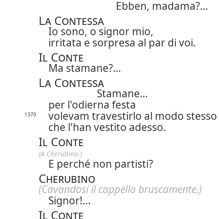
Ebben, madama?…
La Contessa
Io sono, o signor mio,
irritata e sorpresa al par di voi.
Il Conte
Ma stamane?…
La Contessa
Stamane…
per l'odierna festa
volevam travestirlo al modo stesso
1370
che l'han vestito adesso.
Il Conte
(A Cherubino.)
E perché non partisti?
Cherubino
(Cavandosi il cappello bruscamente.)
Signor!…
Il Conte