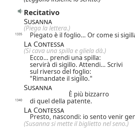
Recitativo
Susanna
(Piega la lettera.)
Piegato è il foglio… Or come si sigil
1335
La Contessa
(Si cava una spilla e gliela dà.)
Ecco… prendi una spilla:
servirà di sigillo. Attendi… Scrivi
sul riverso del foglio:
"Rimandate il sigillo."
Susanna
È più bizzarro
di quel della patente.
1340
La Contessa
Presto, nascondi: io sento venir ge
(Susanna si mette il biglietto nel seno.)