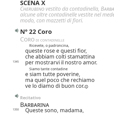
SCENA X
Cherubino
vestito da contadinella,
Barba
alcune altre contadinelle vestite nel me
modo, con mazzetti di fiori.
N° 22 Coro
Coro
 di contadinelle
Ricevete, o padroncina,
queste rose e questi fior,
che abbiam colti stamattina
per mostrarvi il nostro amor.
1345
Siamo tante contadine
e siam tutte poverine,
ma quel poco che rechiamo
ve lo diamo di buon cor.
Recitativo
Barbarina
Queste sono, madama,
1350