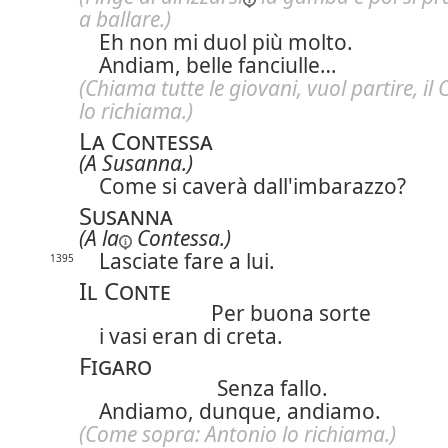
a ballare.)
Eh non mi duol più molto.
Andiam, belle fanciulle…
(Chiama tutte le giovani,
vuol partire, il
lo richiama.)
La Contessa
(A Susanna.)
Come si caverà dall'imbarazzo?
Susanna
(
A la
Contessa.)
Lasciate fare a lui.
1395
Il Conte
Per buona sorte
i vasi eran di creta.
Figaro
Senza fallo.
Andiamo, dunque, andiamo.
(Come sopra:
Antonio lo richiama.)