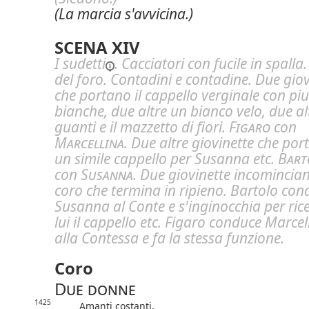
(La marcia s'avvicina.)
SCENA XIV
I
sudetti
. Cacciatori con fucile in spalla
del foro. Contadini e contadine. Due giov
che portano il cappello verginale con p
bianche, due altre un bianco velo, due alt
guanti e il mazzetto di fiori.
Figaro
con
Marcellina
. Due altre giovinette che po
un simile cappello per Susanna etc.
Bart
con
Susanna
. Due giovinette incomincian
coro che termina in ripieno. Bartolo con
Susanna al Conte e s'inginocchia per ric
lui il cappello etc. Figaro conduce Marcel
alla Contessa e fa la stessa funzione.
Coro
Due donne
1425
Amanti costanti,