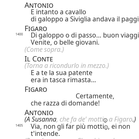
Antonio
E intanto a cavallo
di galoppo a Siviglia andava il paggi
Figaro
Di galoppo o di passo… buon viaggi
1400
Venite, o belle giovani.
(Come sopra.)
Il Conte
(Torna a ricondurlo in mezzo.)
E a te la sua patente
era in tasca rimasta…
Figaro
Certamente,
che razza di domande!
Antonio
(A Susanna
, che fa de'
motti
a Figaro
.)
Via, non gli far più
motti
, ei non
1405
t'intende.