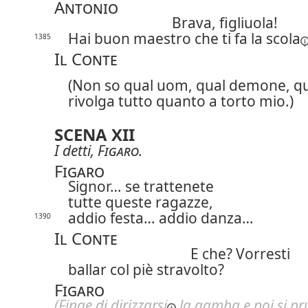
Antonio
Brava, figliuola!
Hai buon maestro che ti fa la
scola
1385
Il Conte
(Non so qual uom, qual demone, qu
rivolga tutto quanto a torto mio.)
SCENA XII
I detti,
Figaro
.
Figaro
Signor… se trattenete
tutte queste ragazze,
addio festa… addio danza…
1390
Il Conte
E che? Vorresti
ballar col piè stravolto?
Figaro
(Finge di
dirizzarsi
la gamba e poi
si p