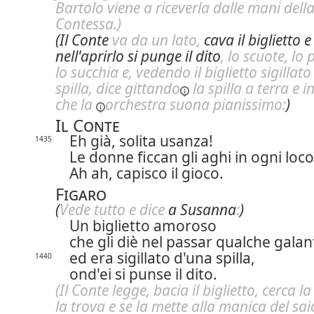
Bartolo viene a riceverla dalle mani dell
Contessa.)
(Il Conte
va da un lato,
cava il biglietto e
nell'aprirlo si punge il dito
, lo scuote, lo
lo succhia e, vedendo il biglietto sigillato
spilla, dice
gittando
la spilla a terra e 
che
la
orchestra suona pianissimo:
)
Il Conte
Eh già, solita usanza!
1435
Le donne ficcan gli aghi in ogni loc
Ah ah, capisco il gioco.
Figaro
(
Vede tutto e dice
a Susanna
:
)
Un biglietto amoroso
che gli diè nel passar qualche galan
ed era sigillato d'una spilla,
1440
ond'ei si punse il dito.
(Il Conte legge, bacia il biglietto, cerca la 
la trova e se la mette alla manica del sai