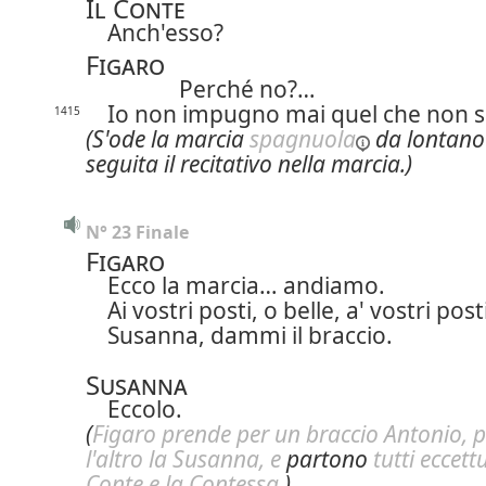
Il Conte
Anch'esso?
Figaro
Perché no?…
Io non impugno mai quel che non s
1415
(S'ode la marcia
spagnuola
da lontano
seguita il recitativo nella marcia.)
N° 23 Finale
Figaro
Ecco la marcia… andiamo.
Ai vostri posti, o belle, a' vostri post
Susanna, dammi il braccio.
Susanna
Eccolo.
(
Figaro prende per un braccio Antonio, p
l'altro la Susanna, e
partono
tutti eccettu
Conte e la Contessa
.)