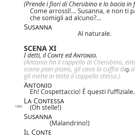
(Prende i fiori di Cherubino e lo bacia in 
Come arrossì!… Susanna, e non ti 
che somigli ad alcuno?…
Susanna
Al naturale.
SCENA XI
I detti, il
Conte
ed
Antonio
.
(Antonio ha il cappello di Cherubino, ent
scena pian piano, gli cava la cuffia
di
d
gli mette in testa il cappello stesso.)
Antonio
Eh! Cospettaccio! È questi l'uffiziale.
La Contessa
(Oh stelle!)
1365
Susanna
(Malandrino!)
Il Conte