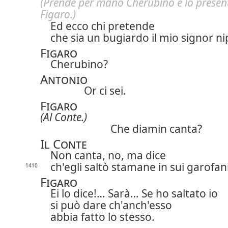
(Prende per mano Cherubino e lo presen
Figaro.)
Ed ecco chi pretende
che sia un bugiardo il mio signor ni
Figaro
Cherubino?
Antonio
Or ci sei.
Figaro
(Al Conte.)
Che diamin canta?
Il Conte
Non canta, no, ma dice
ch'egli saltò stamane in sui garofa
1410
Figaro
Ei lo dice!… Sarà… Se ho saltato io
si può dare ch'anch'esso
abbia fatto lo stesso.