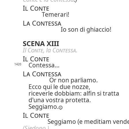
Il Conte
Temerari!
La Contessa
Io son di ghiaccio!
SCENA XIII
Il
Conte
, la
Contessa
.
Il Conte
Contessa…
1420
La Contessa
Or non parliamo.
Ecco qui le due nozze,
riceverle dobbiam: alfin si tratta
d'una vostra protetta.
Seggiamo.
Il Conte
Seggiamo (e meditiam vende
(Siedono.)