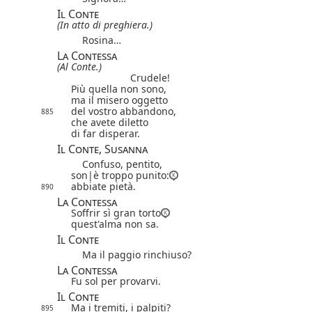
Il Conte
(In atto di preghiera.)
Rosina…
La Contessa
(Al Conte.)
Crudele!
Più quella non sono,
ma il misero oggetto
del vostro abbandono,
885
che avete diletto
di far disperar.
Il Conte, Susanna
Confuso, pentito,
son|
è
troppo punito:
abbiate pietà.
890
La Contessa
Soffrir sì gran torto
quest'alma non sa.
Il Conte
Ma il paggio rinchiuso?
La Contessa
Fu sol per provarvi.
Il Conte
Ma i tremiti, i palpiti?
895