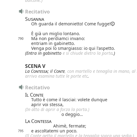
balcone.)
Recitativo
Susanna
Oh guarda il demonietto! Come fugge!
È già un miglio lontano.
Ma non perdiamci invano:
790
entriam in gabinetto.
Venga poi lo smargiasso: io qui l'aspetto.
(Entra in gabinetto
e si chiude dietro la porta
.)
SCENA V
La
Contessa
; il
Conte
, con martello e tenaglia in mano, al
arrivo esamina tutte le porte etc
.
Recitativo
Il Conte
Tutto è come il lasciai: volete dunque
aprir voi stessa,
(In atto di aprir a forza la porta.)
o deggio…
La Contessa
Ahimè, fermate;
e ascoltatemi un poco.
795
(Il Conte getta il martello e la tenaglia sopra una sedia.)