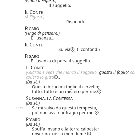
(Piano a Figaro.)
Il suggello.
Il Conte
(A Figaro.)
Rispondi.
Figaro
(Finge di pensare.)
È l'usanza…
Il Conte
Su via
, ti confondi?
Figaro
È l'usanza di porvi il suggello.
Il Conte
(Guarda e vede che manca il suggello,
guasta il foglio;
co
collera
 lo 
gitta
.)
(Da sé.)
Questo birbo mi toglie il cervello;
tutto, tutto è un mistero per me.
Susanna, la Contessa
(Da sé.)
Se mi salvo da questa tempesta,
1035
più non avvi naufragio per me.
Figaro
(Da sé.)
Sbuffa invano e la terra calpesta;
poverino, ne sa men di me.