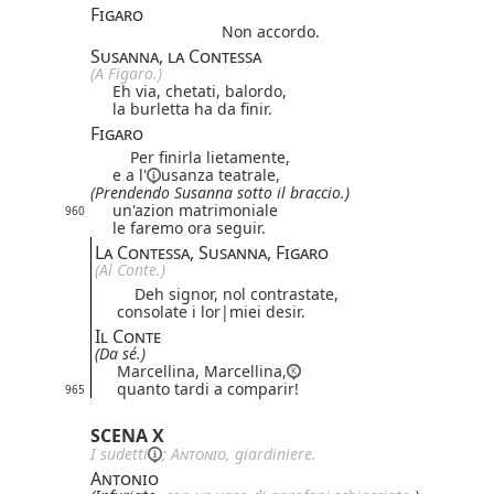
Figaro
Non accordo.
Susanna, la Contessa
(A Figaro.)
Eh via, chetati, balordo,
la burletta ha da finir.
Figaro
Per finirla lietamente,
e
a l'
usanza teatrale,
(Prendendo Susanna sotto il braccio.)
un'azion matrimoniale
960
le faremo ora seguir.
La Contessa, Susanna, Figaro
(Al Conte.)
Deh signor, nol contrastate,
consolate i
lor|
miei
desir.
Il Conte
(Da sé.)
Marcellina, Marcellina,
quanto tardi a comparir!
965
SCENA X
I
sudetti
;
Antonio
, giardiniere.
Antonio