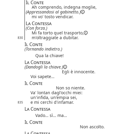
Il Conte
Ah comprendo, indegna moglie,
(Appressandosi al gabinetto.)
mi vo' tosto vendicar.
La Contessa
(Con forza.)
Mi fa torto quel trasporto,
m'oltraggiate a dubitar.
830
Il Conte
(Tornando indietro.)
Qua la chiave!
La Contessa
(Dandogli la chiave.)
Egli è innocente.
Voi sapete…
Il Conte
Non so niente.
Va' lontan dagl'occhi miei:
un'infida, un'empia sei,
e mi cerchi d'infamar.
835
La Contessa
Vado… sì… ma…
Il Conte
Non ascolto.
La Contessa