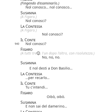
(Fingendo d'esaminarlo.)
Nol conosco… nol conosco…
Susanna
(A Figaro.)
Nol conosci?
La Contessa
(A Figaro.)
Nol conosci?
Il Conte
Nol conosci?
940
Figaro
(A
tutti tre
, l'un dopo l'altro, con risolutezza.)
No, no, no.
Susanna
E nol desti a Don Basilio…
La Contessa
…per recarlo…
Il Conte
Tu c'intendi…
Figaro
Oibò, oibò.
Susanna
E non sai del damerino…
La Contessa