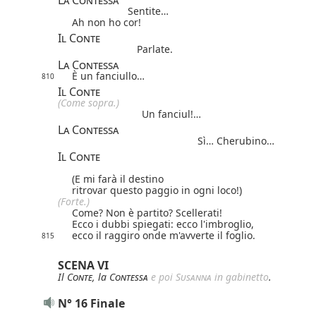
La Contessa
Sentite…
Ah non ho cor!
Il Conte
Parlate.
La Contessa
È un fanciullo…
810
Il Conte
(Come sopra.)
Un fanciul!…
La Contessa
Sì… Cherubino…
Il Conte
(E mi farà il destino
ritrovar questo paggio in ogni loco!)
(Forte.)
Come? Non è partito? Scellerati!
Ecco i dubbi spiegati: ecco l'imbroglio,
ecco il raggiro onde m'avverte il foglio.
815
SCENA VI
Il
Conte
, la
Contessa
e poi
Susanna
in gabinetto
.
N° 16 Finale