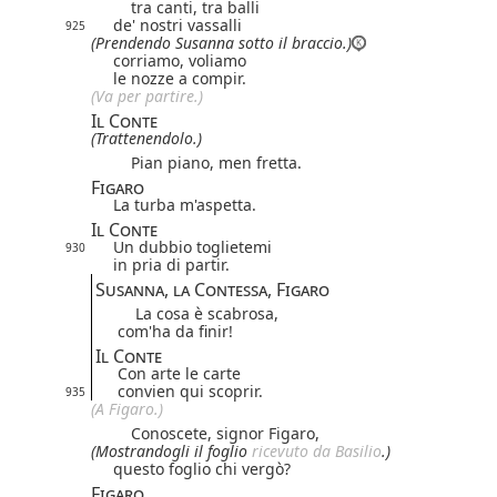
tra canti, tra balli
de' nostri vassalli
925
(Prendendo Susanna sotto il braccio.)
corriamo, voliamo
le nozze a compir.
(Va per partire.)
Il Conte
(Trattenendolo.)
Pian piano, men fretta.
Figaro
La turba m'aspetta.
Il Conte
Un dubbio toglietemi
930
in pria di partir.
Susanna, la Contessa, Figaro
La cosa è scabrosa,
com'ha da finir!
Il Conte
Con arte le carte
convien qui scoprir.
935
(A Figaro.)
Conoscete, signor Figaro,
(Mostrandogli il foglio
ricevuto da Basilio
.)
questo foglio chi vergò?
Figaro