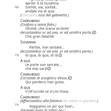
aprite: è la Susanna.
Sortite, via, sortite…
765
andate via di qua.
(
Cherubino
esce dal gabinetto.)
Cherubino
(Confuso e senza fiato.)
Ohimè, che scena orribile!
(Accostandosi or ad una, or ad un'altra porta.)
Che gran fatalità!
Susanna
Partite, non tardate…
(Accostandosi or ad una, or ad un'altra porta.)
di qua, di qua, di là.
770
A due
Le porte son serrate…
che mai sarà!
Cherubino
(Cercando di sciogliersi d'essa.)
Qui perdersi non giova.
A due
V|
M
'uccide se
vi|
mi
trova.
Cherubino
(Affacciandosi alla finestra
che mette in giardino
.)
775
Veggiamo un po' qui fuori…
(Facendo moto di saltar giù.)