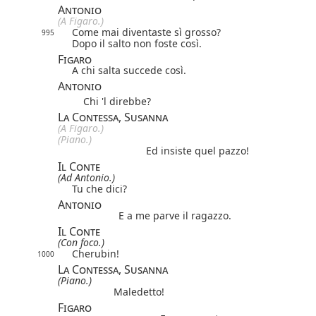
Antonio
(A Figaro.)
Come mai diventaste sì grosso?
995
Dopo il salto non foste così.
Figaro
A chi salta succede così.
Antonio
Chi 'l direbbe?
La Contessa, Susanna
(A Figaro.)
(Piano.)
Ed insiste quel pazzo!
Il Conte
(Ad Antonio.)
Tu che dici?
Antonio
E a me parve il ragazzo.
Il Conte
(Con foco.)
Cherubin!
1000
La Contessa, Susanna
(Piano.)
Maledetto!
Figaro