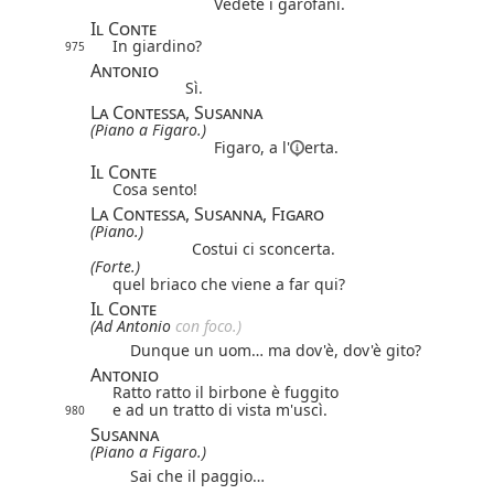
Vedete i garofani.
Il Conte
In giardino?
975
Antonio
Sì.
La Contessa, Susanna
(Piano a Figaro.)
Figaro,
a l'
erta.
Il Conte
Cosa sento!
La Contessa, Susanna, Figaro
(Piano.)
Costui ci sconcerta.
(Forte.)
quel briaco che viene a far qui?
Il Conte
(Ad Antonio
con foco.)
Dunque un uom… ma dov'è, dov'è gito?
Antonio
Ratto ratto il birbone è fuggito
e ad un tratto di vista m'uscì.
980
Susanna
(Piano a Figaro.)
Sai che il paggio…