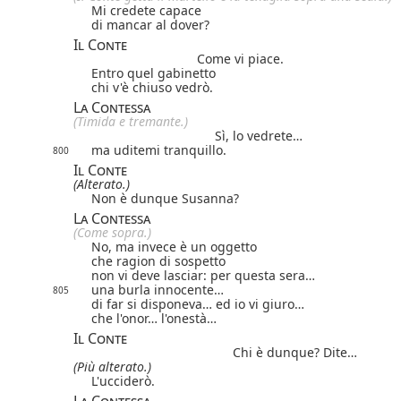
Mi credete capace
di mancar al dover?
Il Conte
Come vi piace.
Entro quel gabinetto
chi v'è chiuso vedrò.
La Contessa
(Timida e tremante.)
Sì, lo vedrete…
ma uditemi tranquillo.
800
Il Conte
(Alterato.)
Non è dunque Susanna?
La Contessa
(Come sopra.)
No, ma invece è un oggetto
che ragion di sospetto
non vi deve lasciar: per questa sera…
una burla innocente…
805
di far si disponeva… ed io vi giuro…
che l'onor… l'onestà…
Il Conte
Chi è dunque? Dite…
(Più alterato.)
L'ucciderò.