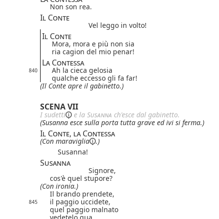
Non son rea.
Il Conte
Vel leggo in volto!
Il Conte
Mora, mora e più non sia
ria cagion del mio penar!
La Contessa
Ah la cieca gelosia
840
qualche eccesso gli fa far!
(Il Conte apre il gabinetto.)
SCENA VII
I
sudetti
e la
Susanna
ch'esce dal gabinetto.
(Susanna esce sulla porta tutta grave ed ivi si ferma.)
Il Conte, la Contessa
(Con
maraviglia
.)
Susanna!
Susanna
Signore,
cos'è quel stupore?
(Con ironia.)
Il brando prendete,
il paggio uccidete,
845
quel paggio malnato
vedetelo qua.