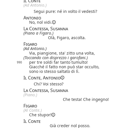
Il Conte
(Ad Antonio.)
Segui pure: né in volto il vedesti?
Antonio
No, nol vidi.
La Contessa, Susanna
(Piano a Figaro.)
Olà, Figaro, ascolta.
Figaro
(Ad Antonio.)
Via, piangione, sta' zitto una volta,
(Toccando con disprezzo i garofani.)
per tre soldi far tanto tumulto!
990
Giacché il fatto non può star occulto,
sono io stesso saltato di lì.
Il Conte, Antonio
Chi? Voi stesso?
La Contessa, Susanna
(Piano.)
Che testa! Che ingegno!
Figaro
(Al Conte.)
Che stupor!
Il Conte
Già creder nol posso.