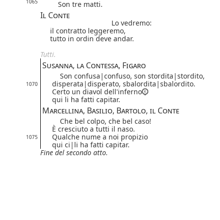
1065
Son tre matti.
Il Conte
Lo vedremo:
il contratto leggeremo,
tutto in ordin deve andar.
Tutti.
Susanna, la Contessa, Figaro
Son
confusa|
confuso
, son
stordita|
stordito
,
disperata|
disperato
,
sbalordita|
sbalordito
.
1070
Certo un diavol dell'inferno
qui li ha fatti capitar.
Marcellina, Basilio, Bartolo, il Conte
Che bel colpo, che bel caso!
È cresciuto a tutti il naso.
Qualche nume a noi propizio
1075
qui
ci|
li
ha fatti capitar.
Fine del secondo atto.