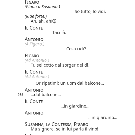
Figaro
(Piano a Susanna.)
So tutto, lo vidi.
(Ride forte.)
Ah, ah, ah!
Il Conte
Taci là.
Antonio
(A Figaro.)
Cosa ridi?
Figaro
(Ad Antonio.)
Tu sei cotto dal sorger del dì.
Il Conte
(Ad Antonio.)
Or ripetimi: un uom dal balcone…
Antonio
…dal balcone…
985
Il Conte
…in giardino…
Antonio
…in giardino…
Susanna, la Contessa, Figaro
Ma signore, se in lui parla il vino!