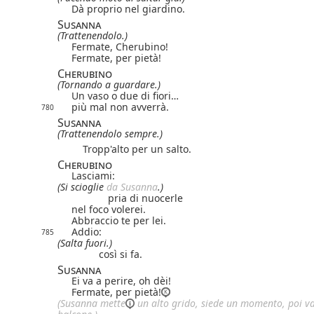
Dà proprio nel giardino.
Susanna
(Trattenendolo.)
Fermate, Cherubino!
Fermate, per pietà!
Cherubino
(Tornando a guardare.)
Un vaso o due di fiori…
più mal non avverrà.
780
Susanna
(Trattenendolo sempre.)
Tropp'alto per un salto.
Cherubino
Lasciami:
(Si scioglie
da Susanna
.)
pria di nuocerle
nel foco volerei.
Abbraccio te per lei.
Addio:
785
(Salta fuori.)
così si fa.
Susanna
Ei va a perire, oh dèi!
Fermate, per pietà!
(Susanna
mette
un alto grido, siede un momento, poi va