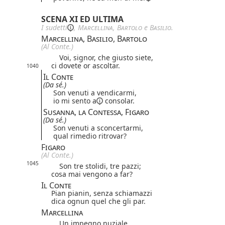
SCENA XI ED ULTIMA
I
sudetti
,
Marcellina
,
Bartolo
e
Basilio
.
Marcellina, Basilio, Bartolo
(Al Conte.)
Voi, signor, che giusto siete,
ci dovete or ascoltar.
1040
Il Conte
(Da sé.)
Son venuti a vendicarmi,
io mi
sento a
consolar.
Susanna, la Contessa, Figaro
(Da sé.)
Son venuti a sconcertarmi,
qual rimedio ritrovar?
Figaro
(Al Conte.)
1045
Son tre stolidi, tre pazzi;
cosa mai vengono a far?
Il Conte
Pian pianin, senza schiamazzi
dica ognun quel che gli par.
Marcellina
Un impegno nuziale