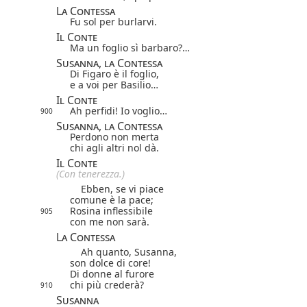
La Contessa
Fu sol per burlarvi.
Il Conte
Ma un foglio sì barbaro?…
Susanna, la Contessa
Di Figaro è il foglio,
e a voi per Basilio…
Il Conte
Ah perfidi! Io voglio…
900
Susanna, la Contessa
Perdono non merta
chi agli altri nol dà.
Il Conte
(Con tenerezza.)
Ebben, se vi piace
comune è la pace;
Rosina inflessibile
905
con me non sarà.
La Contessa
Ah quanto, Susanna,
son dolce di core!
Di donne al furore
chi più crederà?
910
Susanna