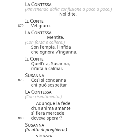
La Contessa
(Rinvenendo dalla confusione a poco a poco.)
Nol dite.
Il Conte
Vel giuro.
870
La Contessa
Mentite.
(Con forza e collera.)
Son l'empia, l'infida
che ognora v'inganna.
Il Conte
Quell'ira, Susanna,
m'aita a calmar.
Susanna
Così si condanna
875
chi può sospettar.
La Contessa
(Con risentimento.)
Adunque la fede
d'un'anima amante
sì fiera mercede
doveva sperar?
880
Susanna
(In atto di preghiera.)
Signora…