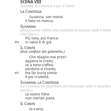
SCENA VIII
Susanna
, la
Contessa
e poi il
Conte
.
La Contessa
Susanna, son morta:
il fiato mi manca.
Susanna
(Allegrissima addita alla Contessa la finestra onde è salta
Cherubino.)
Più lieta, più franca:
in salvo è di già.
860
Il Conte
(Esce confuso dal gabinetto.)
Che sbaglio mai presi!
Appena lo credo;
se a torto v'offesi
perdono vi chiedo,
ma far burla simile
865
è poi crudeltà.
Susanna, la Contessa
(La Contessa col fazzoletto alla bocca per celar il disordin
spirito.)
Le vostre follie
non mertan pietà.
Il Conte
Io v'amo.