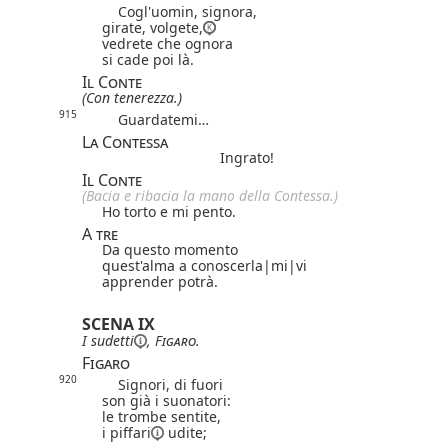
Cogl'uomin, signora,
girate, volgete,
vedrete che ognora
si cade poi là.
Il Conte
(Con tenerezza.)
915
Guardatemi…
La Contessa
Ingrato!
Il Conte
(Bacia e ribacia la mano della Contessa.)
Ho torto e mi pento.
A tre
Da questo momento
quest'alma a conoscer
la|
mi|
vi
apprender potrà.
SCENA IX
I
sudetti
,
Figaro
.
Figaro
920
Signori, di fuori
son già i suonatori:
le trombe sentite,
i
piffari
udite;