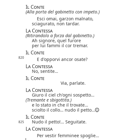
Il Conte
(Alla porta del gabinetto con impeto.)
Esci omai, garzon malnato,
sciagurato, non tardar.
La Contessa
(Ritirandolo a forza dal gabinetto.)
Ah signore, quel furore
per lui fammi il cor tremar.
Il Conte
820
E d'opporvi ancor osate?
La Contessa
No, sentite…
Il Conte
Via, parlate.
La Contessa
Giuro il ciel ch'ogni sospetto…
(Tremante e sbigottita.)
e lo stato in che il trovate…
sciolto il collo… nudo il petto…
Il Conte
Nudo il petto!… Seguitate.
825
La Contessa
Per vestir femminee spoglie…