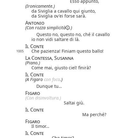
Esso appunto,
(Ironicamente.)
da Siviglia a cavallo qui giunto,
da Siviglia ov'ei forse sarà.
Antonio
(Con rozza
simplicità
.)
Questo no, questo no, ché il cavallo
io non vidi saltare di là.
Il Conte
Che pazienza! Finiam questo ballo!
1005
La Contessa, Susanna
(Piano.)
Come mai, giusto ciel! finirà?
Il Conte
(A Figaro
con foco
.)
Dunque tu…
Figaro
(Con disinvoltura.)
Saltai giù.
Il Conte
Ma perché?
Figaro
Il timor…
Il Conte
Che timor?