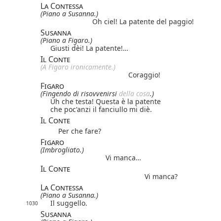
La Contessa
(Piano a Susanna.)
Oh ciel! La patente del paggio!
Susanna
(Piano a Figaro.)
Giusti dèi! La patente!…
Il Conte
(A Figaro ironicamente.)
Coraggio!
Figaro
(Fingendo di risovvenirsi
della cosa
.)
Uh che testa! Questa è la patente
che poc'anzi il fanciullo mi diè.
Il Conte
Per che fare?
Figaro
(Imbrogliato.)
Vi manca…
Il Conte
Vi manca?
La Contessa
(Piano a Susanna.)
Il suggello.
1030
Susanna