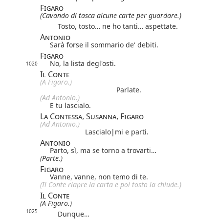
Figaro
(Cavando di tasca alcune carte per guardare.)
Tosto, tosto… ne ho tanti… aspettate.
Antonio
Sarà forse il sommario de' debiti.
Figaro
No, la lista degl'osti.
1020
Il Conte
(A Figaro.)
Parlate.
(Ad Antonio.)
E tu lascialo.
La Contessa, Susanna, Figaro
(Ad Antonio.)
Lascia
lo|
mi
e parti.
Antonio
Parto, sì, ma se torno a trovarti…
(Parte.)
Figaro
Vanne, vanne, non temo di te.
(Il Conte riapre la carta e poi tosto la chiude.)
Il Conte
(A Figaro.)
1025
Dunque…