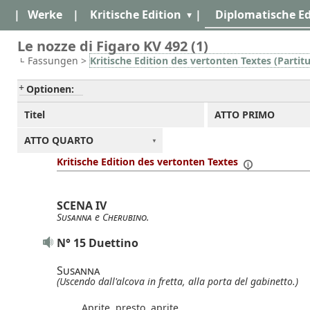
|
Werke
|
Kritische Edition
|
Diplomatische Ed
Le nozze di Figaro KV 492 (1)
Fassungen >
Kritische Edition des vertonten Textes (Partitu
Optionen:
Titel
ATTO PRIMO
ATTO QUARTO
Kritische Edition des vertonten Textes
SCENA IV
Susanna
e
Cherubino
.
N° 15 Duettino
Susanna
(Uscendo dall'alcova in fretta,
alla porta del gabinetto.)
Aprite, presto, aprite…