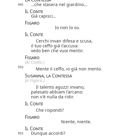
…che stasera nel giardino…
945
Il Conte
Già capisci…
Figaro
Io non lo so.
Il Conte
Cerchi invan difesa e scusa,
il tuo ceffo già t'accusa:
vedo ben che vuoi mentir.
Figaro
(Al Conte.)
950
Mente il ceffo, io già non mento.
Susanna, la Contessa
(A Figaro.)
Il talento aguzzi invano,
palesato abbiam l'arcano:
non v'è nulla da ridir.
Il Conte
Che rispondi?
Figaro
Niente, niente.
Il Conte
Dunque accordi?
955