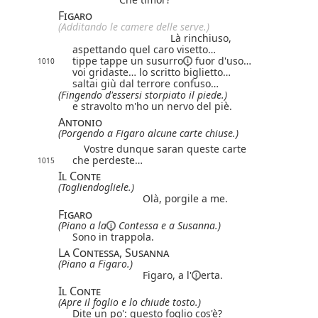
Figaro
(Additando le camere delle serve.)
Là rinchiuso,
aspettando quel caro visetto…
tippe tappe un
susurro
fuor d'uso…
1010
voi gridaste… lo scritto biglietto…
saltai giù dal terrore confuso…
(Fingendo d'essersi storpiato il piede.)
e stravolto m'ho un nervo del piè.
Antonio
(Porgendo a Figaro alcune carte chiuse.)
Vostre dunque saran queste carte
che perdeste…
1015
Il Conte
(Togliendogliele.)
Olà, porgile a me.
Figaro
(Piano
a la
Contessa e a Susanna.)
Sono in trappola.
La Contessa, Susanna
(Piano a Figaro.)
Figaro,
a l'
erta.
Il Conte
(Apre il foglio e lo chiude tosto.)
Dite un po': questo foglio cos'è?