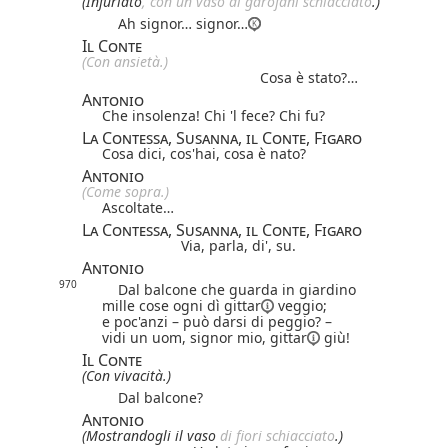
(Infuriato
, con un vaso di garofani schiacciato
.)
Ah signor… signor…
Il Conte
(Con ansietà.)
Cosa è stato?…
Antonio
Che insolenza! Chi 'l fece? Chi fu?
La Contessa, Susanna, il Conte, Figaro
Cosa dici, cos'hai, cosa è nato?
Antonio
(Come sopra.)
Ascoltate…
La Contessa, Susanna, il Conte, Figaro
Via, parla, di', su.
Antonio
970
Dal balcone che guarda in giardino
mille cose ogni dì
gittar
veggio;
e poc'anzi – può darsi di peggio? –
vidi un uom, signor mio,
gittar
giù!
Il Conte
(Con vivacità.)
Dal balcone?
Antonio
(Mostrandogli il vaso
di fiori schiacciato
.)