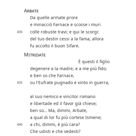
Arbate
Da quelle armate prore
e minacciò Farnace e scosse i muri
colle robuste travi; e qui le scorgi:
430
del tuo destin cessi a la fama, allora
fu accolto il buon Sifare.
Mitridate
È questi il figlio
degenere a la madre, e a me più fido;
e ben so che Farnace,
su l'Eufrate pugnado e vinto in guerra,
435
al suo nemico e vincitor romano
e libertade ed il favor già chiese;
ben so… Ma, dimmi, Arbate,
a qual di lor fu più cortese Ismene;
a chi, dimmi, è più cara?
440
Che udisti e che vedesti?