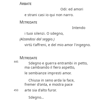
Arbate
Odi: ed amori
e strani casi io qui non narro.
Mitridate
Intendo
i tuoi silenzi. O sdegno,
(Alzandosi dal seggio.)
virtù t'affreni, e del mio amor l'ingegno.
Mitridate
445
Sdegno e guerra entrambi in petto,
ma cambiando il fiero aspetto,
le sembianze impresti amor.
Chiusa in seno arda la face,
fremer d'onta, e mostra pace
arte sia d'alto furor.
450
Sdegno…