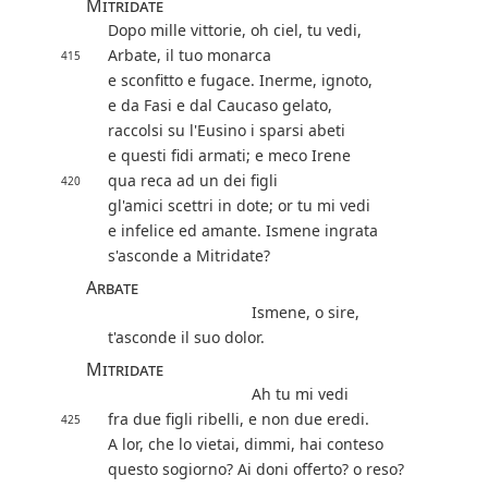
Mitridate
Dopo mille vittorie, oh ciel, tu vedi,
Arbate, il tuo monarca
415
e sconfitto e fugace. Inerme, ignoto,
e da Fasi e dal Caucaso gelato,
raccolsi su l'Eusino i sparsi abeti
e questi fidi armati; e meco Irene
qua reca ad un dei figli
420
gl'amici scettri in dote; or tu mi vedi
e infelice ed amante. Ismene ingrata
s'asconde a Mitridate?
Arbate
Ismene, o sire,
t'asconde il suo dolor.
Mitridate
Ah tu mi vedi
fra due figli ribelli, e non due eredi.
425
A lor, che lo vietai, dimmi, hai conteso
questo sogiorno? Ai doni offerto? o reso?