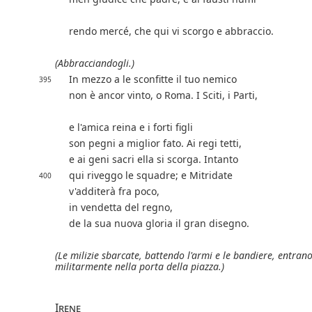
rendo mercé, che qui vi scorgo e abbraccio.
(Abbracciandogli.)
In mezzo a le sconfitte il tuo nemico
395
non è ancor vinto, o Roma. I Sciti, i Parti,
e l'amica reina e i forti figli
son pegni a miglior fato. Ai regi tetti,
e ai geni sacri ella si scorga. Intanto
qui riveggo le squadre; e Mitridate
400
v'additerà fra poco,
in vendetta del regno,
de la sua nuova gloria il gran disegno.
(Le milizie sbarcate, battendo l'armi e le bandiere, entran
militarmente nella porta della piazza.)
Irene