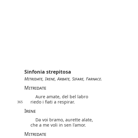
Sinfonia strepitosa
Mitridate
,
Irene
,
Arbate
,
Sifare
,
Farnace
.
Mitridate
Aure amate, del bel labro
riedo i fiati a respirar.
365
Irene
Da voi bramo, aurette alate,
che a me voli in sen l'amor.
Mitridate