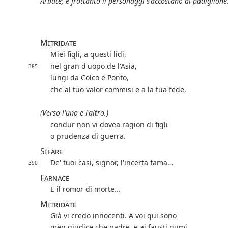
Arbate; e frattanto li personaggi s'accostano al padiglione.
Mitridate
Miei figli, a questi lidi,
nel gran d'uopo de l'Asia,
385
lungi da Colco e Ponto,
che al tuo valor commisi e a la tua fede,
(Verso l'uno e l'altro.)
condur non vi dovea ragion di figli
o prudenza di guerra.
Sifare
De' tuoi casi, signor, l'incerta fama…
390
Farnace
E il romor di morte…
Mitridate
Già vi credo innocenti. A voi qui sono
men giudice che padre, e ai fausti numi