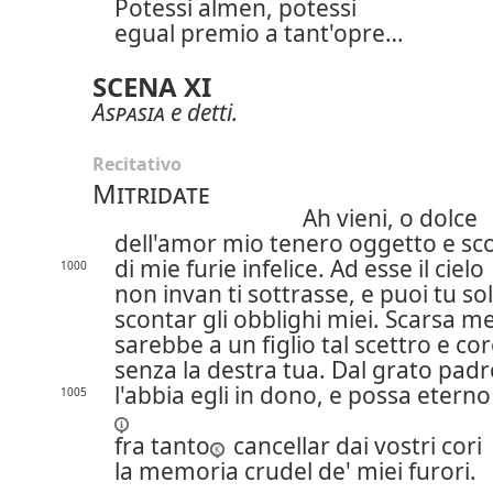
Potessi almen, potessi
egual premio a tant'opre…
SCENA XI
Aspasia
e detti.
Recitativo
Mitridate
Ah vieni, o dolce
dell'amor mio tenero oggetto e sc
di mie furie infelice. Ad esse il cielo
1000
non invan ti sottrasse, e puoi tu so
scontar gli obblighi miei. Scarsa 
sarebbe a un figlio tal scettro e co
senza la destra tua. Dal grato padr
l'abbia egli in dono, e possa etern
1005
fra tanto
cancellar dai vostri cori
la memoria crudel de' miei furori.