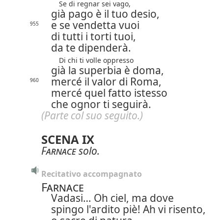
Se di regnar sei vago,
già pago è il tuo desio,
e se vendetta vuoi
955
di tutti i torti tuoi,
da te dipenderà.
Di chi ti volle oppresso
già la superbia è doma,
mercé il valor di Roma,
960
mercé quel fatto istesso
che ognor ti seguirà.
(Parte col suo seguito.)
SCENA IX
Farnace
solo.
Recitativo accompagnato
Farnace
Vadasi…
Oh ciel, ma dove
spingo l'ardito piè!
Ah vi risento,