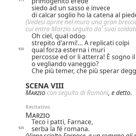
primogenito erede
915
siedo ad un sasso e invece
di calcar soglio ho la catena al pied
(Vedesi aprire nel muro una gran brecci
cui entra Marzio seguito da' suoi soldati
Oh ciel, qual odo
strepito d'armi!… A replicati colpi
qual forza esterna i muri
920
percosse ed or li atterra! È sogno il
o vegliando vaneggio?
Che più temer, che più sperar degg
SCENA VIII
Marzio
con seguito di Romani
, e detto.
Recitativo
Marzio
Teco i patti, Farnace,
serba la fé romana.
925
(Viene sciolto Farnace, e un romano gli