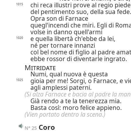
chi reca illustri prove al regio piede
1015
del pentimento suo, della sua fede
Opra son di Farnace
quegl'incendi che miri. Egli di Rom
volse in danno quell'armi
e quella libertà ch'ebbe da lei,
1020
né per tornare innanzi
col bel nome di figlio al padre ama
ebbe rossor di diventarle ingrato.
Mitridate
Numi, qual nuova è questa
gioia per me! Sorgi, o Farnace, e vi
1025
agli amplessi paterni.
(Si alza Farnace e bacia al padre la man
Già rendo a te la tenerezza mia.
Basta così: moro felice appieno.
(Vien portato dentro la scena.)
Coro
N° 25