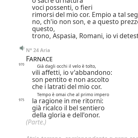
o sacre di natura
voci possenti, o fieri
rimorsi del mio cor. Empio a tal se
no, ch'io non son,
e a questo prezz
questo,
trono,
Aspasia, Romani, io vi detes
N° 24 Aria
Farnace
970
Già dagli occhi il velo è tolto,
vili affetti, io v'abbandono:
son pentito e non ascolto
che i latrati del mio cor.
Tempo è omai che al primo impero
la ragione in me ritorni:
975
già ricalco il bel sentiero
della gloria e dell'onor.
(Parte.)