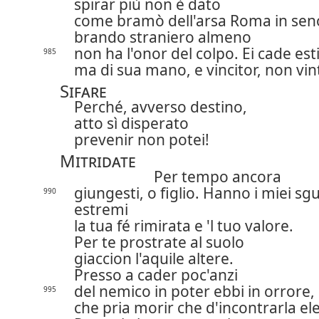
spirar più non è dato
come bramò dell'arsa Roma in sen
brando straniero almeno
non ha l'onor del colpo. Ei cade est
985
ma di sua mano, e vincitor, non vin
Sifare
Perché, avverso destino,
atto sì disperato
prevenir non potei!
Mitridate
Per tempo ancora
giungesti, o figlio. Hanno i miei sg
990
estremi
la tua fé rimirata e 'l tuo valore.
Per te prostrate al suolo
giaccion l'aquile altere.
Presso a cader poc'anzi
del nemico in poter ebbi in orrore,
995
che pria morir che d'incontrarla ele