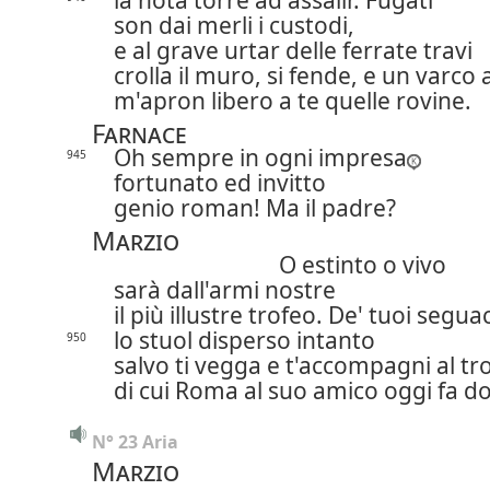
la nota torre ad assalir. Fugati
son dai merli i custodi,
e al grave urtar delle ferrate travi
crolla il muro, si fende, e un varco 
m'apron libero a te quelle rovine.
Farnace
Oh sempre in ogni impresa
945
fortunato ed invitto
genio roman! Ma il padre?
Marzio
O estinto o vivo
sarà dall'armi nostre
il più illustre trofeo.
De' tuoi seguac
lo stuol disperso intanto
950
salvo ti vegga e t'accompagni al tr
di cui Roma al suo amico oggi fa d
N° 23 Aria
Marzio