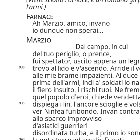
l'armi.)
Farnace
Ah Marzio, amico, invano
io dunque non sperai…
Marzio
Dal campo, in cui
del tuo periglio, o prence,
fui spettator, uscito appena un leg
trovo al lido e v'ascendo. Arride il 
930
alle mie brame impazienti.
Al duce
prima dell'armi, indi a' soldati io n
il fiero insulto, i rischi tuoi. Ne fre
quel popolo d'eroi, chiede vendett
dispiega i lin, l'ancore scioglie e vol
935
ver Ninfea furibondo. Invan contra
allo sbarco improvviso
d'asiatici guerrieri
disordinata turba,
e il primo io son
940