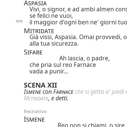
Aspasia
Vivi, o signor, e ad ambi almen con
se felici ne vuoi,
il maggior d'ogni ben ne' giorni tuo
1010
Mitridate
Già vissi, Aspasia. Omai provvedi, o 
alla tua sicurezza.
Sifare
Ah lascia, o padre,
che pria sul reo Farnace
vada a punir…
SCENA XII
Ismene
con
Farnace
che si getta a' piedi 
Mitridate
, e detti.
Recitativo
Ismene
Reo non si chiami, o sire,