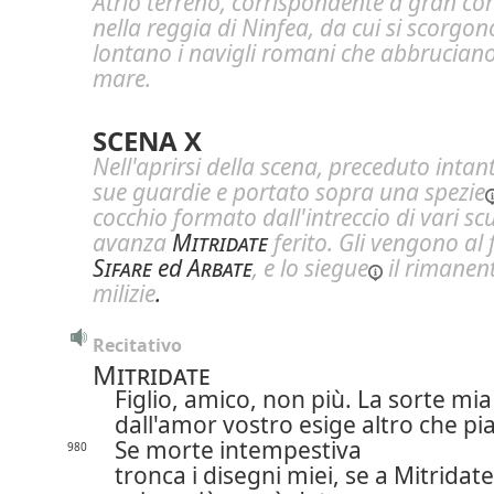
Atrio terreno, corrispondente a gran cor
nella reggia di Ninfea, da cui si scorgon
lontano i navigli romani che abbruciano
mare.
SCENA X
Nell'aprirsi della scena, preceduto intan
sue guardie e portato sopra una
spezie
cocchio formato dall'intreccio di vari scu
avanza
Mitridate
ferito. Gli vengono al 
Sifare
ed
Arbate
, e lo
siegue
il rimanent
milizie
.
Recitativo
Mitridate
Figlio, amico, non più. La sorte mia
dall'amor vostro esige altro che pi
Se morte intempestiva
980
tronca i disegni miei, se a Mitridate