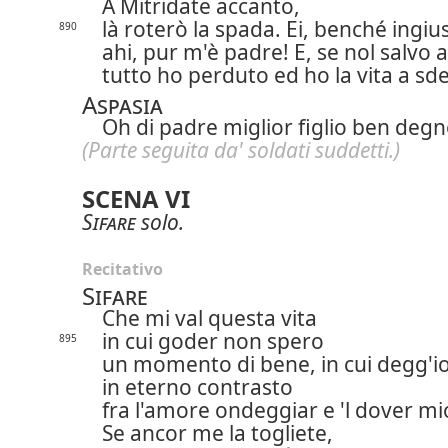
A Mitridate accanto,
là roterò la spada.
Ei, benché ingiu
890
ahi, pur m'è padre! E, se nol salvo 
tutto ho perduto ed ho la vita a sd
Aspasia
Oh di padre miglior figlio ben degn
(Parte seguita da' soldati suddetti.)
SCENA VI
Sifare
solo.
Recitativo
Sifare
Che mi val questa vita
in cui goder non spero
895
un momento di bene, in cui degg'i
in eterno contrasto
fra l'amore ondeggiar e 'l dover mi
Se ancor me la togliete,