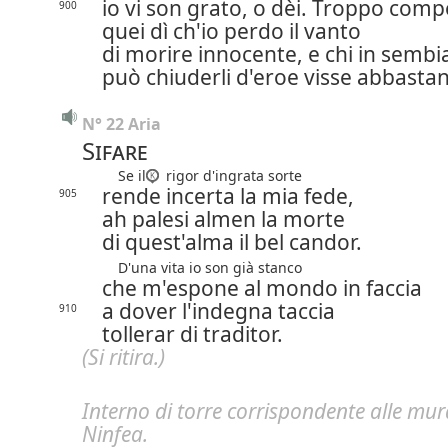
io vi son grato, o dèi. Troppo com
900
quei dì ch'io perdo il vanto
di morire innocente, e chi in semb
può chiuderli d'eroe visse abbasta
N° 22 Aria
Sifare
Se il
rigor d'ingrata sorte
rende incerta la mia fede,
905
ah palesi almen la morte
di quest'alma il bel candor.
D'una vita io son già stanco
che m'espone al mondo in faccia
a dover l'indegna taccia
910
tollerar di traditor.
(Si ritira.)
Interno di torre corrispondente alle mur
Ninfea.