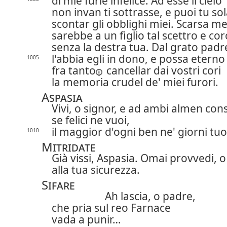
di mie furie infelice. Ad esse il cielo
non invan ti sottrasse, e puoi tu so
scontar gli obblighi miei. Scarsa m
sarebbe a un figlio tal scettro e co
senza la destra tua. Dal grato padr
l'abbia egli in dono, e possa etern
1005
fra tanto
cancellar dai vostri cori
la memoria crudel de' miei furori.
Aspasia
Vivi, o signor, e ad ambi almen con
se felici ne vuoi,
il maggior d'ogni ben ne' giorni tuo
1010
Mitridate
Già vissi, Aspasia. Omai provvedi, o 
alla tua sicurezza.
Sifare
Ah lascia, o padre,
che pria sul reo Farnace
vada a punir…