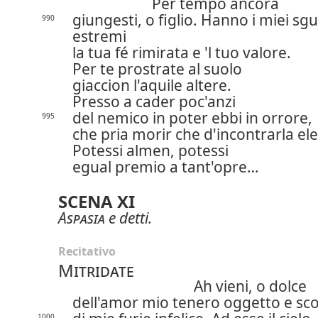
Per tempo ancora
giungesti, o figlio. Hanno i miei sg
990
estremi
la tua fé rimirata e 'l tuo valore.
Per te prostrate al suolo
giaccion l'aquile altere.
Presso a cader poc'anzi
del nemico in poter ebbi in orrore,
995
che pria morir che d'incontrarla ele
Potessi almen, potessi
egual premio a tant'opre…
SCENA XI
Aspasia
e detti.
Recitativo
Mitridate
Ah vieni, o dolce
dell'amor mio tenero oggetto e sc
1000