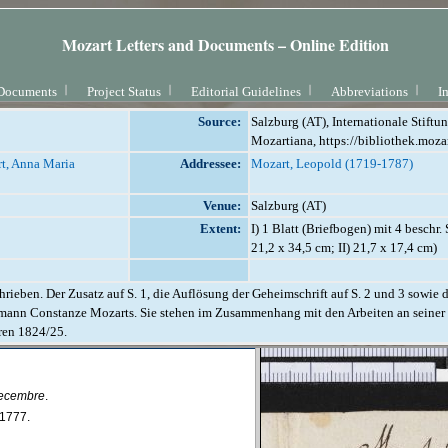
Mozart Letters and Documents – Online Edition
Documents
Project Status
Editorial Guidelines
Abbreviations
I
Source:
Salzburg (AT), Internationale Stift
Mozartiana, https://bibliothek.moza
t, Anna Maria
Addressee:
Mozart, Leopold (1719-1787)
Venue:
Salzburg (AT)
Extent:
I) 1 Blatt (Briefbogen) mit 4 beschr. S.
21,2 x 34,5 cm; II) 21,7 x 17,4 cm)
ieben. Der Zusatz auf S. 1, die Auflösung der Geheimschrift auf S. 2 und 3 sowie 
mann Constanze Mozarts. Sie stehen im Zusammenhang mit den Arbeiten an seiner
ren 1824/25.