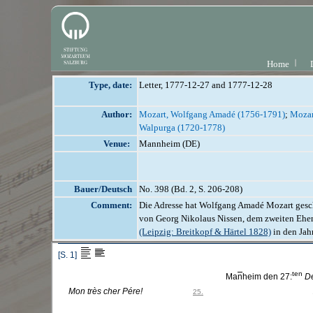
Home
Type, date:
Letter, 1777-12-27 and 1777-12-28
Author:
Mozart, Wolfgang Amadé (1756-1791)
;
Mozar
Walpurga (1720-1778)
Venue:
Mannheim (DE)
Bauer/Deutsch
No. 398 (Bd. 2, S. 206-208)
Comment:
Die Adresse hat Wolfgang Amadé Mozart geschr
von Georg Nikolaus Nissen, dem zweiten Ehe
(Leipzig: Breitkopf & Härtel 1828)
in den Jah