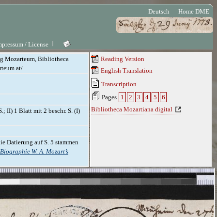
Deutsch
Home DME
mpressum / License
ung Mozarteum, Bibliotheca
Reading Version
rteum.at/
English Translation
Transcription
Pages
1
2
3
4
5
6
Bibliotheca Mozartiana digital
; II) 1 Blatt mit 2 beschr. S. (I)
die Datierung auf S. 5 stammen
Biographie W. A. Mozart’s