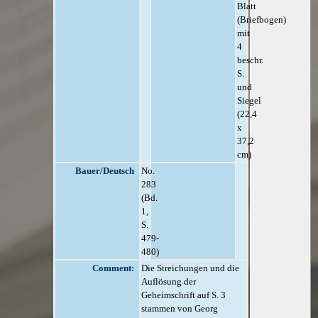
Blatt
(Briefbogen)
mit
4
beschr.
S.
und
Siegel
(22,4
x
37,2
cm)
Bauer/Deutsch
No.
283
(Bd.
1,
S.
479-
480)
Comment:
Die Streichungen und die
Auflösung der
Geheimschrift auf S. 3
stammen von Georg