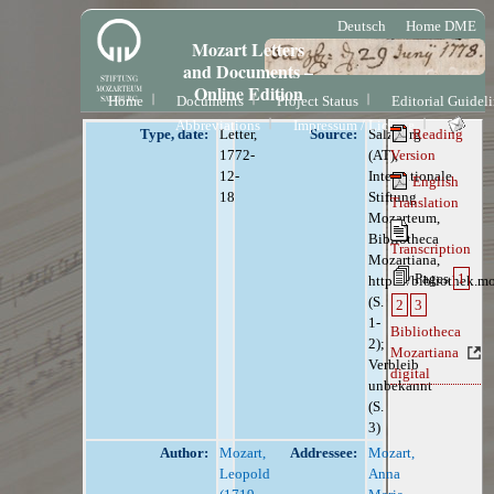
Deutsch
Home DME
Mozart Letters
and Documents –
Online Edition
Home
Documents
Project Status
Editorial Guidel
Abbreviations
Impressum / License
Type, date:
Letter,
Source:
Salzburg
Reading
1772-
(AT),
Version
12-
Internationale
English
18
Stiftung
Translation
Mozarteum,
Bibliotheca
Transcription
Mozartiana,
Pages
1
https://bibliothek.m
(S.
2
3
1-
Bibliotheca
2);
Mozartiana
Verbleib
digital
unbekannt
(S.
3)
Author:
Mozart,
Addressee:
Mozart,
Leopold
Anna