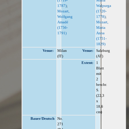
(1719-
Maria
1787)
;
Walpurga
Mozart,
(1720-
Wolfgang
1778)
;
Amadé
Mozart,
(1756-
Maria
1791)
Anna
(1751-
1829)
Venue:
Milan
Venue:
Salzburg
(IT)
(AT)
Extent:
1
Blatt
mit
2
beschr.
S.
(22,3
x
18,6
cm)
Bauer/Deutsch
No.
271