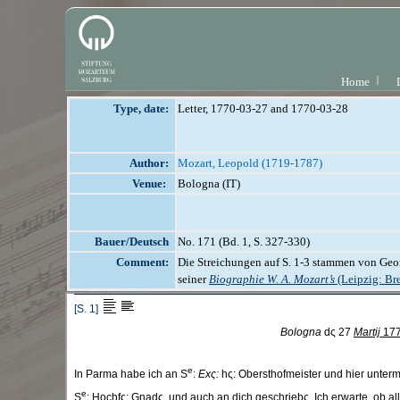
Home
Type, date:
Letter, 1770-03-27 and 1770-03-28
Author:
Mozart, Leopold (1719-1787)
Venue:
Bologna (IT)
Bauer/Deutsch
No. 171 (Bd. 1, S. 327-330)
Comment:
Die Streichungen auf S. 1-3 stammen von Ge
seiner
Biographie W. A. Mozart’s
(Leipzig: Br