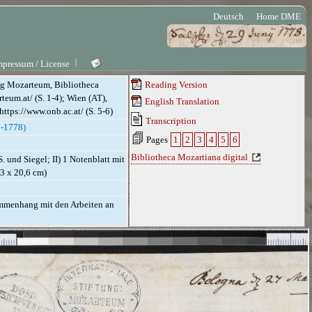
Deutsch
Home DME
mpressum / License
ung Mozarteum, Bibliotheca
Reading Version
teum.at/ (S. 1-4); Wien (AT),
English Translation
https://www.onb.ac.at/ (S. 5-6)
Transcription
0-1778)
Pages
1
2
3
4
5
6
Bibliotheca Mozartiana digital
S. und Siegel; II) 1 Notenblatt mit
6,3 x 20,6 cm)
ammenhang mit den Arbeiten an