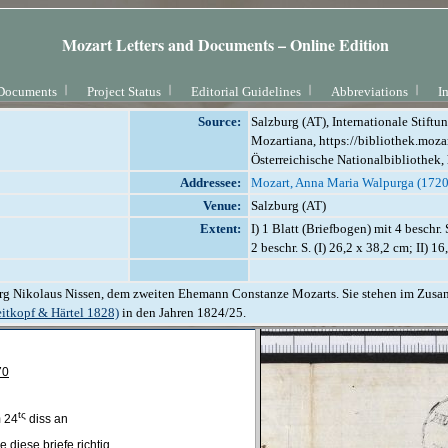
Mozart Letters and Documents – Online Edition
Documents
Project Status
Editorial Guidelines
Abbreviations
I
Source:
Salzburg (AT), Internationale Stift
Mozartiana, https://bibliothek.mozar
Österreichische Nationalbibliothek, 
Addressee:
Mozart, Anna Maria Walpurga (172
Venue:
Salzburg (AT)
Extent:
I) 1 Blatt (Briefbogen) mit 4 beschr. 
2 beschr. S. (I) 26,2 x 38,2 cm; II) 1
org Nikolaus Nissen, dem zweiten Ehemann Constanze Mozarts. Sie stehen im Zus
eitkopf & Härtel 1828)
in den Jahren 1824/25.