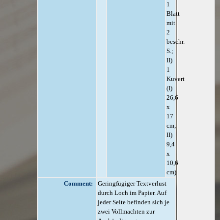
1
Blatt
mit
2
beschr.
S.;
II)
1
Kuvert
(I)
26,6
x
17
cm;
II)
9,4
x
10,6
cm)
Comment:
Geringfügiger Textverlust
durch Loch im Papier. Auf
jeder Seite befinden sich je
zwei Vollmachten zur