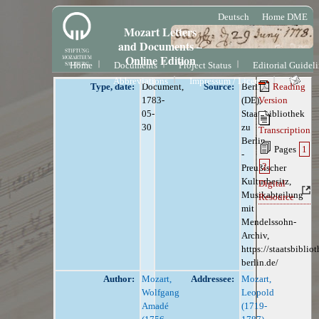
Deutsch
Home DME
Mozart Letters
and Documents –
Online Edition
Home
Documents
Project Status
Editorial Guidel
Abbreviations
Impressum / License
Type, date:
Document,
Source:
Berlin
Reading
1783-
(DE),
Version
05-
Staatsbibliothek
30
zu
Transcription
Berlin
Pages
1
-
2
Preußischer
Kulturbesitz,
Digital
Musikabteilung
Resource
mit
Mendelssohn-
Archiv,
https://staatsbiblio
berlin.de/
Author:
Mozart,
Addressee:
Mozart,
Wolfgang
Leopold
Amadé
(1719-