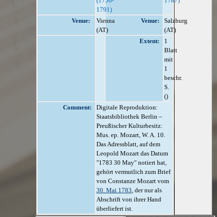
(1756-
1787)
1791)
Venue:
Vienna
Venue:
Salzburg
(AT)
(AT)
Extent:
1
Blatt
mit
1
beschr.
S.
()
Comment:
Digitale Reproduktion:
Staatsbibliothek Berlin –
Preußischer Kulturbesitz:
Mus. ep. Mozart, W. A. 10.
Das Adressblatt, auf dem
Leopold Mozart das Datum
"1783 30 May" notiert hat,
gehört vermutlich zum Brief
von Constanze Mozart vom
30. Mai 1783
, der nur als
Abschrift von ihrer Hand
überliefert ist.