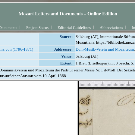
Mozart Letters and Documents – Online Edition
Documents
Project Status
Editorial Guidelines
Abbreviations
I
Source:
Salzburg (AT), Internationale Stift
Mozartiana, https://bibliothek.moza
ranz von (1796-1871)
Addressee:
Dom-Musik-Verein und Mozarteum
Venue:
Salzburg (AT)
Extent:
1 Blatt (Briefbogen) mit 3 beschr. S.
ommusikverein und Mozarteum die Partitur seiner Messe Nr. 1 d-Moll. Der Sekretär
 Entwurf einer Antwort vom 10. April 1868.