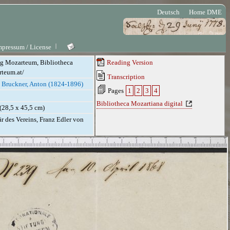
Deutsch
Home DME
mpressum / License
ung Mozarteum, Bibliotheca
Reading Version
rteum.at/
Transcription
;
Bruckner, Anton (1824-1896)
Pages
1
2
3
4
Bibliotheca Mozartiana digital
 (28,5 x 45,5 cm)
 des Vereins, Franz Edler von