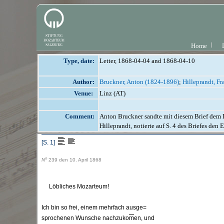
Home
Type, date:
Letter, 1868-04-04 and 1868-04-10
Author:
Bruckner, Anton (1824-1896)
;
Hilleprandt, F
Venue:
Linz (AT)
Comment:
Anton Bruckner sandte mit diesem Brief dem D
Hilleprandt, notierte auf S. 4 des Briefes den